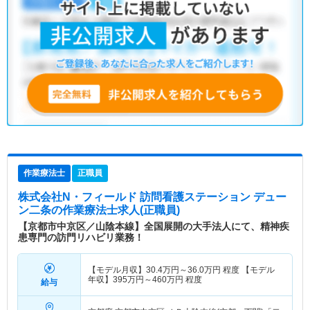
作業療法士
正職員
株式会社N・フィールド 訪問看護ステーション デュー
ン二条
の作業療法士求人(正職員)
【京都市中京区／山陰本線】全国展開の大手法人にて、精神疾
患専門の訪門リハビリ業務！
【モデル月収】
30.4
万円～
36.0
万円
程度 【モデル
年収】
395
万円～
460
万円
程度
給与