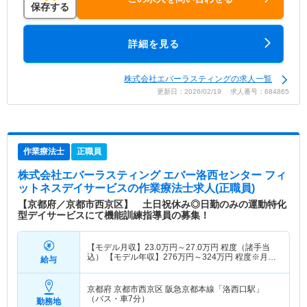
保存する
詳細を見る
株式会社エバーラスティングの求人一覧
更新日：2026/02/19 求人番号：684865
作業療法士
正職員
株式会社エバーラスティング エバー洛西センター フィ
ットネスデイサービス
の作業療法士求人(正職員)
【京都府／京都市西京区】 土日祝休み◎日勤のみの運動特化
型デイサービスにて機能訓練指導員の募集！
【モデル月収】
23.0
万円～
27.0
万円
程度（諸手当
込） 【モデル年収】
276
万円～
324
万円
程度※月収
給与
×12か月
京都府 京都市西京区
阪急京都本線「洛西口駅」
（バス・車7分）
勤務地