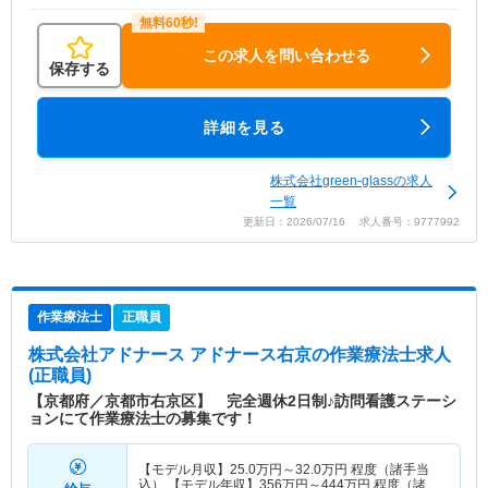
この求人を問い合わせる
保存する
詳細を見る
株式会社green-glassの求人
一覧
更新日：2026/07/16 求人番号：9777992
作業療法士
正職員
株式会社アドナース アドナース右京
の作業療法士求人
(正職員)
【京都府／京都市右京区】 完全週休2日制♪訪問看護ステーシ
ョンにて作業療法士の募集です！
【モデル月収】
25.0
万円～
32.0
万円
程度（諸手当
込） 【モデル年収】
356
万円～
444
万円
程度（諸手