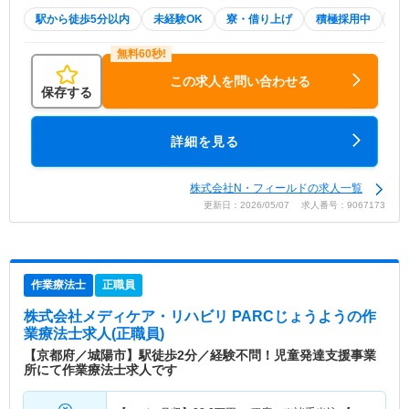
駅から徒歩5分以内
未経験OK
寮・借り上げ
積極採用中
W
この求人を問い合わせる
保存する
詳細を見る
株式会社N・フィールドの求人一覧
更新日：2026/05/07 求人番号：9067173
作業療法士
正職員
株式会社メディケア・リハビリ PARCじょうよう
の作
業療法士求人(正職員)
【京都府／城陽市】駅徒歩2分／経験不問！児童発達支援事業
所にて作業療法士求人です