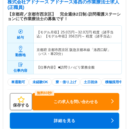
株式会社アドナース アドナース洛西
の作業療法士求人
(正職員)
【京都府／京都市西京区】 完全週休2日制♪訪問看護ステーシ
ョンにて作業療法士の募集です！
【モデル月収】
25.0
万円～
32.0
万円
程度（諸手当
込） 【モデル年収】
356
万円～
程度（諸手当込）
給与
京都府 京都市西京区
阪急京都本線「洛西口駅」
（バス・車20分）
勤務地
【仕事内容】 ■訪問リハビリ業務全般
仕事内容
車通勤可
未経験OK
寮・借り上げ
土日祝休
積極採用中
この求人を問い合わせる
保存する
詳細を見る