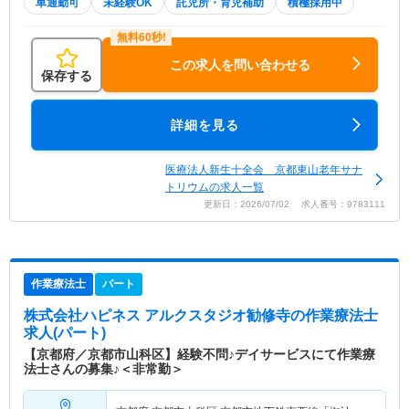
車通勤可
未経験OK
託児所・育児補助
積極採用中
この求人を問い合わせる
保存する
詳細を見る
医療法人新生十全会 京都東山老年サナ
トリウムの求人一覧
更新日：2026/07/02 求人番号：9783111
作業療法士
パート
株式会社ハピネス アルクスタジオ勧修寺
の作業療法士
求人(パート)
【京都府／京都市山科区】経験不問♪デイサービスにて作業療
法士さんの募集♪＜非常勤＞