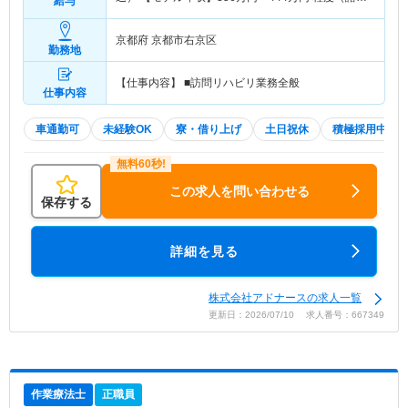
給与
当込）
京都府 京都市右京区
勤務地
【仕事内容】 ■訪問リハビリ業務全般
仕事内容
車通勤可
未経験OK
寮・借り上げ
土日祝休
積極採用中
この求人を問い合わせる
保存する
詳細を見る
株式会社アドナースの求人一覧
更新日：2026/07/10 求人番号：667349
作業療法士
正職員