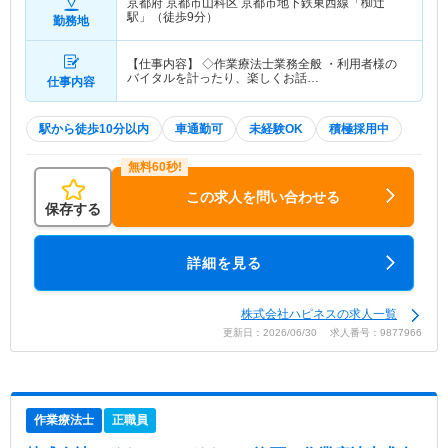
京都府 京都市山科区
京都市地下鉄東西線「椥辻
駅」（徒歩9分）
勤務地
【仕事内容】 ◇作業療法士業務全般 ・利用者様の
バイタルを計ったり、楽しくお話…
仕事内容
駅から徒歩10分以内
車通勤可
未経験OK
積極採用中
この求人を問い合わせる
保存する
詳細を見る
株式会社ハピネスの求人一覧
更新日：2026/06/30 求人番号：9877966
作業療法士
正職員