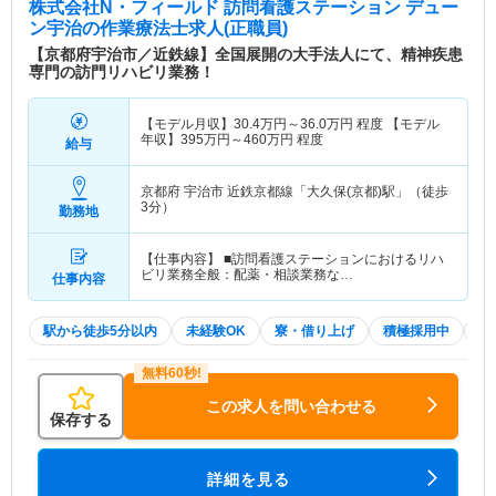
株式会社N・フィールド 訪問看護ステーション デュー
ン宇治
の作業療法士求人(正職員)
【京都府宇治市／近鉄線】全国展開の大手法人にて、精神疾患
専門の訪門リハビリ業務！
【モデル月収】
30.4
万円～
36.0
万円
程度 【モデル
年収】
395
万円～
460
万円
程度
給与
京都府 宇治市
近鉄京都線「大久保(京都)駅」（徒歩
3分）
勤務地
【仕事内容】 ■訪問看護ステーションにおけるリハ
ビリ業務全般：配薬・相談業務な…
仕事内容
駅から徒歩5分以内
未経験OK
寮・借り上げ
積極採用中
W
この求人を問い合わせる
保存する
詳細を見る