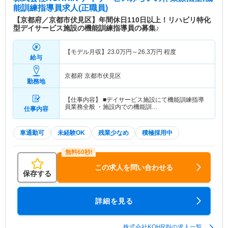
能訓練指導員求人(正職員)
【京都府／京都市伏見区】年間休日110日以上！リハビリ特化
型デイサービス施設の機能訓練指導員の募集♪
【モデル月収】
23.0
万円～
26.3
万円
程度
給与
京都府 京都市伏見区
勤務地
【仕事内容】 ■デイサービス施設にて機能訓練指導
員業務全般 ・施設内での機能訓…
仕事内容
車通勤可
未経験OK
残業少なめ
積極採用中
この求人を問い合わせる
保存する
詳細を見る
株式会社KOHRINの求人一覧