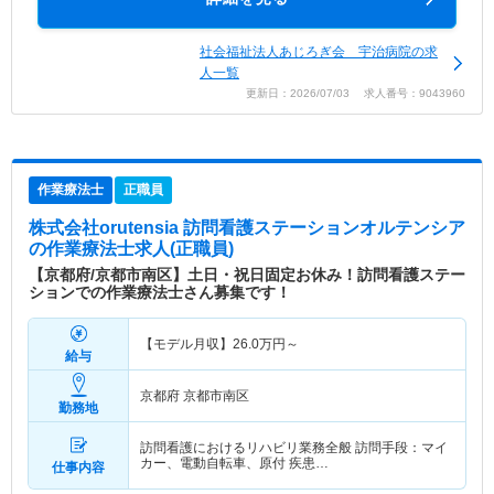
社会福祉法人あじろぎ会 宇治病院の求
人一覧
更新日：2026/07/03 求人番号：9043960
作業療法士
正職員
株式会社orutensia 訪問看護ステーションオルテンシア
の作業療法士求人(正職員)
【京都府/京都市南区】土日・祝日固定お休み！訪問看護ステー
ションでの作業療法士さん募集です！
【モデル月収】
26.0
万円～
給与
京都府 京都市南区
勤務地
訪問看護におけるリハビリ業務全般 訪問手段：マイ
カー、電動自転車、原付 疾患…
仕事内容