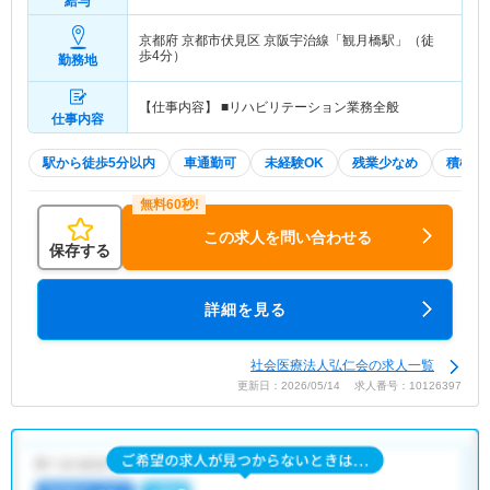
給与
京都府 京都市伏見区
京阪宇治線「観月橋駅」（徒
歩4分）
勤務地
【仕事内容】 ■リハビリテーション業務全般
仕事内容
駅から徒歩5分以内
車通勤可
未経験OK
残業少なめ
積極採
この求人を問い合わせる
保存する
詳細を見る
社会医療法人弘仁会の求人一覧
更新日：2026/05/14 求人番号：10126397