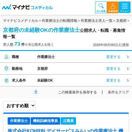
マイナビコメディカル
作業療法士の転職情報
作業療法士求人一覧
京都府
京都府の未経験OKの作業療法士
公開求人・転職・募集情
報一覧
73
求人数
件
※非公開求人を除く
2026年08月08日(土)更新
職種
作業療法士
変更する
勤務地
京都府
変更する
求人条件
未経験OK
変更する
この検索条件を保存する
条件をクリア
作業療法士
機能訓練指導員
正職員
株式会社KOHRIN デイサービスみらい
の作業療法士,機