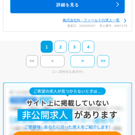
詳細を見る
株式会社N・フィールドの求人一覧
更新日：2026/05/07 求人番号：9067178
1
2
3
4
<<
<
>
>>
（1～20件目を表示中）