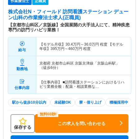
作業療法士
正職員
株式会社N・フィールド 訪問看護ステーション デュー
ン山科
の作業療法士求人(正職員)
【京都市山科区／京阪線】全国展開の大手法人にて、精神疾患
専門の訪門リハビリ業務！
【モデル月収】
30.4
万円～
36.0
万円
程度 【モデル
年収】
395
万円～
460
万円
程度
給与
京都府 京都市山科区
京阪京津線「京阪山科駅」
（徒歩6分）
勤務地
【仕事内容】 ■訪問看護ステーションにおけるリハ
ビリ業務全般：配薬・相談業務な…
仕事内容
駅から徒歩10分以内
未経験OK
寮・借り上げ
積極採用中
この求人を問い合わせる
保存する