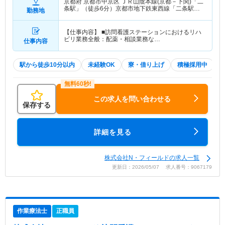
京都府 京都市中京区
ＪＲ山陰本線(京都－下関)「二
条駅」（徒歩6分）京都市地下鉄東西線「二条駅」
勤務地
（徒歩6分）
【仕事内容】 ■訪問看護ステーションにおけるリハ
ビリ業務全般：配薬・相談業務な…
仕事内容
駅から徒歩10分以内
未経験OK
寮・借り上げ
積極採用中
この求人を問い合わせる
保存する
詳細を見る
株式会社N・フィールドの求人一覧
更新日：2026/05/07 求人番号：9067179
作業療法士
正職員