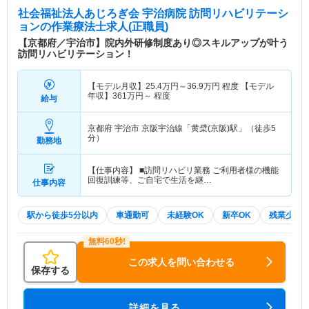
社会福祉法人あじろぎ会 宇治病院 訪問リハビリテーシ
ョン
の作業療法士求人(正職員)
【京都府／宇治市】院内外研修制度あり◎スキルアップが叶う
訪問リハビリテーション！
【モデル月収】
25.4
万円～
36.9
万円
程度 【モデル
年収】
361
万円～
程度
給与
京都府 宇治市
京阪宇治線「黄檗(京阪)駅」（徒歩5
分）
勤務地
【仕事内容】 ■訪問リハビリ業務 ご利用者様の機能
回復訓練等、ご自宅で生活を継…
仕事内容
駅から徒歩5分以内
車通勤可
未経験OK
新卒OK
残業少な
この求人を問い合わせる
保存する
詳細を見る