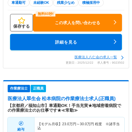
車通勤可
未経験OK
残業少なめ
積極採用中
この求人を問い合わせる
保存する
詳細を見る
医療法人八仁会の求人一覧
更新日：2025/12/22 求人番号：9023502
作業療法士
正職員
医療法人翠生会 松本病院
の作業療法士求人(正職員)
【京都府／福知山市】車通勤OK！手当充実★地域密着病院で
の作業療法士のお仕事です★≪常勤≫
【モデル月収】
23.0
万円～
30.0
万円
程度 ※諸手当
込
給与