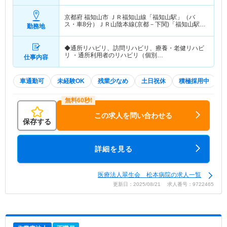
京都府 福知山市
ＪＲ福知山線「福知山駅」（バ
ス・車8分）ＪＲ山陰本線(京都－下関)「福知山駅」
勤務地
（バス・車8分） 他
◆通所リハビリ、訪問リハビリ、療養・老健リハビ
リ ・通所利用者のリハビリ（個別…
仕事内容
車通勤可
未経験OK
残業少なめ
土日祝休
積極採用中
この求人を問い合わせる
保存する
詳細を見る
医療法人翠生会 松本病院の求人一覧
更新日：2025/08/21 求人番号：9722465