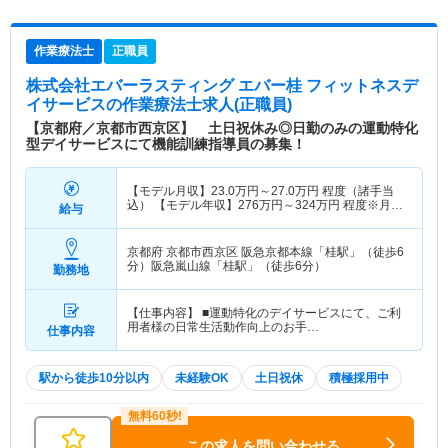
作業療法士
正職員
株式会社エバーラスティング エバー桂 フィットネスデ
イサービス
の作業療法士求人(正職員)
【京都府／京都市西京区】 土日祝休み◎日勤のみの運動特化
型デイサービスにて機能訓練指導員の募集！
【モデル月収】
23.0
万円～
27.0
万円
程度（諸手当
込） 【モデル年収】
276
万円～
324
万円
程度※月収
給与
×12ヶ月
京都府 京都市西京区
阪急京都本線「桂駅」（徒歩6
分）阪急嵐山線「桂駅」（徒歩6分）
勤務地
【仕事内容】 ■運動特化のデイサービスにて、ご利
用者様の日常生活動作向上のお手…
仕事内容
駅から徒歩10分以内
未経験OK
土日祝休
積極採用中
この求人を問い合わせる