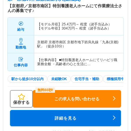
【京都府／京都市南区】特別養護老人ホームにて作業療法士さ
んの募集です♪
【モデル月収】
25.4
万円～
程度（諸手当込み）
【モデル年収】
304
万円～
程度（諸手当込み）
給与
京都府 京都市南区
京都市地下鉄烏丸線「九条(京都)
駅」（徒歩10分）
勤務地
【仕事内容】 ■特別養護老人ホームにてリハビリ職
業務全般 ・高齢者の心と生活に…
仕事内容
駅から徒歩10分以内
未経験OK
住宅手当・補助
積極採用中
この求人を問い合わせる
保存する
詳細を見る