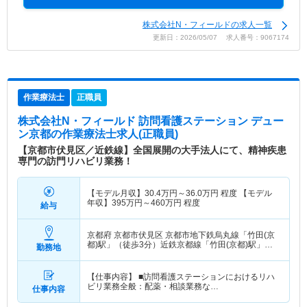
株式会社N・フィールドの求人一覧
更新日：2026/05/07 求人番号：9067174
作業療法士
正職員
株式会社N・フィールド 訪問看護ステーション デュー
ン京都
の作業療法士求人(正職員)
【京都市伏見区／近鉄線】全国展開の大手法人にて、精神疾患
専門の訪門リハビリ業務！
【モデル月収】
30.4
万円～
36.0
万円
程度 【モデル
年収】
395
万円～
460
万円
程度
給与
京都府 京都市伏見区
京都市地下鉄烏丸線「竹田(京
都)駅」（徒歩3分）近鉄京都線「竹田(京都)駅」
勤務地
（徒歩3分）
【仕事内容】 ■訪問看護ステーションにおけるリハ
ビリ業務全般：配薬・相談業務な…
仕事内容