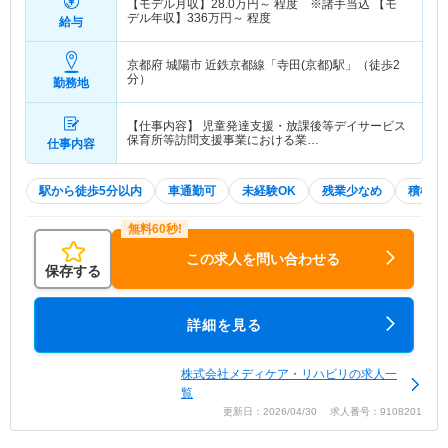
【モデル月収】
28.0
万円～
程度 ※諸手当込 【モ
デル年収】
336
万円～
程度
給与
京都府 城陽市
近鉄京都線「寺田(京都)駅」（徒歩2
分）
勤務地
【仕事内容】 児童発達支援・放課後等デイサービス
保育所等訪問支援事業における業…
仕事内容
駅から徒歩5分以内
車通勤可
未経験OK
残業少なめ
積極採
この求人を問い合わせる
保存する
詳細を見る
株式会社メディケア・リハビリの求人一
覧
更新日：2026/04/30 求人番号：9108201