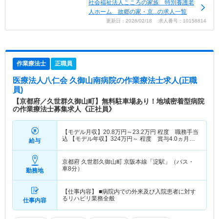
社会福祉法人こころの家族 特別養護老
人ホーム 故郷の家・京...の求人一覧
更新日：2026/02/18 求人番号：10158814
作業療法士
正職員
医療法人八仁会 久御山南病院
の作業療法士求人(正職
員)
【京都府／久世群久御山町】無料駐車場あり！地域密着型病院
の作業療法士募集求人《正社員》
【モデル月収】
20.8
万円～
23.2
万円
程度 職務手当
込 【モデル年収】
324
万円～
程度 賞与4.0ヵ月の
給与
場合
京都府 久世郡久御山町
京阪本線「淀駅」（バス・
車8分）
勤務地
【仕事内容】 ■病院内での外来及び入院患者に対す
るリハビリ業務全般
仕事内容