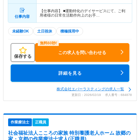
【仕事内容】 ■運動特化のデイサービスにて、ご利
用者様の日常生活動作向上のお手…
仕事内容
未経験OK
土日祝休
積極採用中
この求人を問い合わせる
保存する
詳細を見る
株式会社エバーラスティングの求人一覧
更新日：2026/02/19 求人番号：684878
作業療法士
正職員
社会福祉法人こころの家族 特別養護老人ホーム 故郷の
家・京都
の作業療法士求人(正職員)