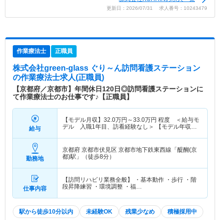
更新日：2026/07/31 求人番号：10243479
作業療法士
正職員
株式会社green-glass ぐり～ん訪問看護ステーション
の作業療法士求人(正職員)
【京都府／京都市】年間休日120日◎訪問看護ステーションに
て作業療法士のお仕事です♪【正職員】
【モデル月収】
32.0
万円～
33.0
万円
程度 ＜給与モ
デル 入職1年目、訪看経験なし＞ 【モデル年収】
給与
444
万円～
456
万円
程度 ＜給与モデル 入職1年
目、訪看経験なし＞
京都府 京都市伏見区
京都市地下鉄東西線「醍醐(京
都)駅」（徒歩8分）
勤務地
【訪問リハビリ業務全般】 ・基本動作 ・歩行 ・階
段昇降練習 ・環境調整 ・福…
仕事内容
駅から徒歩10分以内
未経験OK
残業少なめ
積極採用中