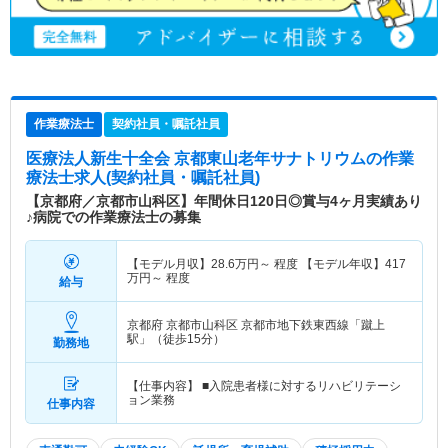
作業療法士
契約社員・嘱託社員
医療法人新生十全会 京都東山老年サナトリウム
の作業
療法士求人(契約社員・嘱託社員)
【京都府／京都市山科区】年間休日120日◎賞与4ヶ月実績あり
♪病院での作業療法士の募集
【モデル月収】
28.6
万円～
程度 【モデル年収】
417
万円～
程度
給与
京都府 京都市山科区
京都市地下鉄東西線「蹴上
駅」（徒歩15分）
勤務地
【仕事内容】 ■入院患者様に対するリハビリテーシ
ョン業務
仕事内容