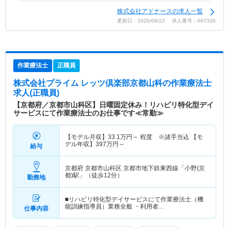
株式会社アドナースの求人一覧
更新日：2026/06/22 求人番号：667330
作業療法士
正職員
株式会社プライム レッツ倶楽部京都山科
の作業療法士
求人(正職員)
【京都府／京都市山科区】日曜固定休み！リハビリ特化型デイ
サービスにて作業療法士のお仕事です≪常勤≫
【モデル月収】
33.1
万円～
程度 ※諸手当込 【モ
デル年収】
397
万円～
給与
京都府 京都市山科区
京都市地下鉄東西線「小野(京
都)駅」（徒歩12分）
勤務地
■リハビリ特化型デイサービスにて作業療法士（機
能訓練指導員）業務全般 ・利用者…
仕事内容