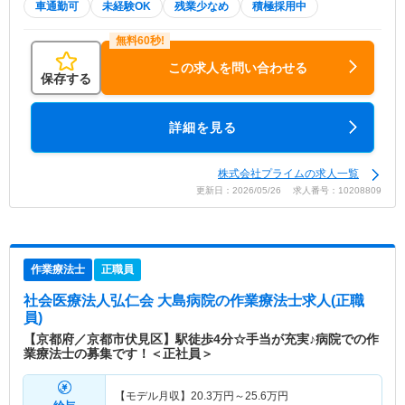
車通勤可
未経験OK
残業少なめ
積極採用中
この求人を問い合わせる
保存する
詳細を見る
株式会社プライムの求人一覧
更新日：2026/05/26 求人番号：10208809
作業療法士
正職員
社会医療法人弘仁会 大島病院
の作業療法士求人(正職
員)
【京都府／京都市伏見区】駅徒歩4分☆手当が充実♪病院での作
業療法士の募集です！＜正社員＞
【モデル月収】
20.3
万円～
25.6
万円