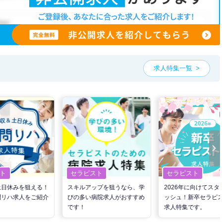
、ご希望条件をヒアリングした上で求人をご提案いたします。
望条件をピックアップした求人特集
をぜひご活用ください。
お気軽にご相談ください。
求人特集一覧
ト
セラピスト
セラピスト
土日休みを狙える！
スキルアップを狙うなら、学
2026年に向けてスタ
問リハ求人をご紹介
びの多い病院求人がおすすめ
ッシュ！新卒セラピ
です！
求人特集です。