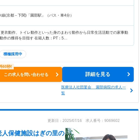
本線(京都－下関)「園部駅」（バス・車4分）
、更衣動作、トイレ動作といった身のまわり動作から日常生活活動での家事動
動作の獲得を目指す 在籍人数：PT：5…
積極採用中
詳細を見る
この求人を問い合わせる
医療法人社団菫会 園部病院の求人一
覧
更新日：2025/07/16 求人番号：9069602
老人保健施設はぎの里
の