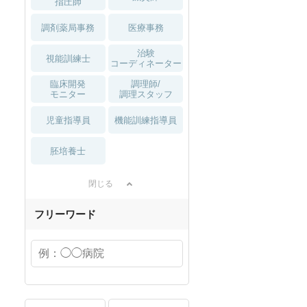
指圧師
調剤薬局事務
医療事務
治験
視能訓練士
コーディネーター
臨床開発
調理師/
モニター
調理スタッフ
児童指導員
機能訓練指導員
胚培養士
閉じる
フリーワード