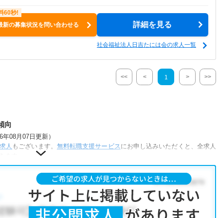
詳細を見る
最新の募集状況を問い合わせる
社会福祉法人日吉たには会の求人一覧
<<
<
>
>>
1
傾向
年08月07日更新）
求人
もございます。
無料転職支援サービス
にお申し込みいただくと、全求人
きます。
が人気です。
補助あり
・
正社員(正職員)
・
病院
・
介護福祉施設
・
その他
こだわり条件」から検索いただくか、お気軽にお問い合わせください。
可能です。