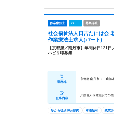
作業療法士
パート
募集停止
社会福祉法人日吉たには会 
作業療法士求人(パート)
【京都府／南丹市】年間休日121
ハビリ職募集
京都府 南丹市
ＪＲ山陰
勤務地
介護老人保健施設での機
仕事内容
駅から徒歩10分以内
車通勤可
残業少