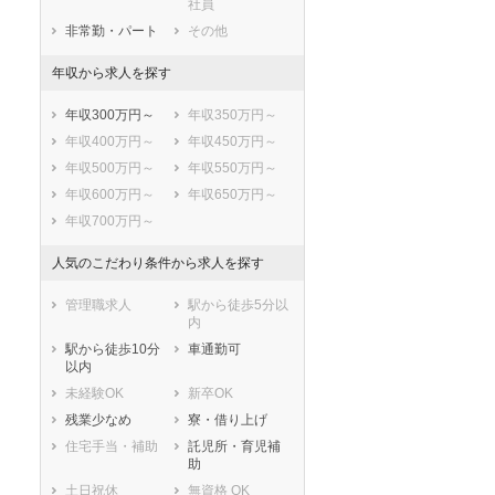
社員
与謝郡与謝野町
非常勤・パート
その他
年収から求人を探す
年収300万円～
年収350万円～
年収400万円～
年収450万円～
年収500万円～
年収550万円～
年収600万円～
年収650万円～
年収700万円～
人気のこだわり条件から求人を探す
管理職求人
駅から徒歩5分以
内
駅から徒歩10分
車通勤可
以内
セラピスト
セラピスト
未経験OK
新卒OK
ートダ
世の中の需要の高まりととも
ワークライフバランス重視派
残業少なめ
寮・借り上げ
スト向け
に増加傾向の「介護施設」求
の方へ！なぜ120日が基準？
住宅手当・補助
託児所・育児補
人をご紹介！
数え方も解説
助
土日祝休
無資格 OK