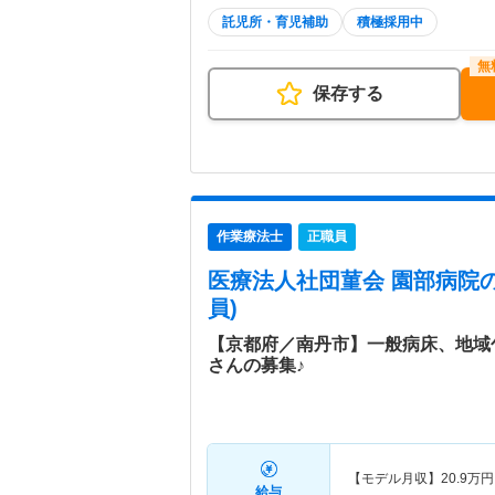
託児所・育児補助
積極採用中
保存する
作業療法士
正職員
医療法人社団菫会 園部病院
員)
【京都府／南丹市】一般病床、地域
さんの募集♪
【モデル月収】
20.9
万円
給与