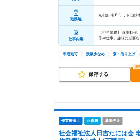
京都府 南丹市
ＪＲ山陰
勤務地
【担当業務】 食事動作
作や仕事、趣味に必要な
仕事内容
車通勤可
残業少なめ
寮・借り上げ
保存する
作業療法士
正職員
募集停止
社会福祉法人日吉たには会 