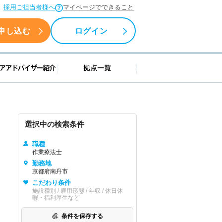
採用ご担当者様へ
マイページでできること
申し込む
ログイン
援情報
キャリアアドバイザー紹介
拠点一覧
選択中の検索条件
職種
作業療法士
勤務地
京都府南丹市
こだわり条件
施設種別 / 雇用形態 / 年収 / 休日休
暇・福利厚生など
条件を保存する