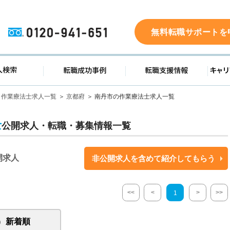
0120-941-651
無料転職サポートを
ド
求人検索
転職成功事例
転職支
作業療法士求人一覧
京都府
南丹市の作業療法士求人一覧
士
公開求人・転職・募集情報一覧
開求人
非公開求人を含めて紹介してもらう
<<
<
>
>>
1
新着順