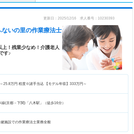
更新日：2025/12/16 求人番号：10230393
ふないの里
の作業療法士
日以上！残業少なめ！介護老人
です♪
～
25.8
万円
程度※諸手当込 【モデル年収】
333
万円～
線(京都－下関)「八木駅」（徒歩16分）
保健施設での作業療法士業務全般