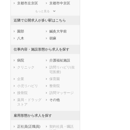
滋賀県
京都府
大阪府
京都市左京区
京都市中京区
兵庫県
奈良県
和歌山県
京都市東山区
京都市下京区
もっと見る
鳥取県
島根県
岡山県
京都市南区
京都市右京区
近隣で公開求人が多い駅はこちら
広島県
山口県
徳島県
京都市伏見区
京都市山科区
香川県
愛媛県
高知県
京都市西京区
園部
鍼灸大学前
福岡県
佐賀県
長崎県
市部
八木
胡麻
熊本県
大分県
宮崎県
福知山市
舞鶴市
仕事内容・施設形態から求人を探す
鹿児島県
沖縄県
綾部市
宇治市
宮津市
亀岡市
病院
介護福祉施設
城陽市
向日市
クリニック
訪問リハビリ(在
宅医療)
長岡京市
八幡市
企業
保育園
京田辺市
京丹後市
小児リハビリ
整骨院
南丹市
木津川市
接骨院
訪問マッサージ
乙訓郡大山崎町
久世郡久御山町
薬局・ドラッグ
その他
綴喜郡井手町
綴喜郡宇治田原
ストア
町
相楽郡笠置町
相楽郡和束町
雇用形態から求人を探す
相楽郡精華町
相楽郡南山城村
船井郡京丹波町
与謝郡伊根町
正社員(正職員)
契約社員・嘱託