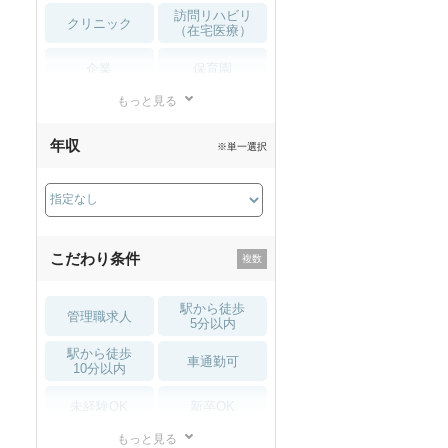
訪問リハビリ
クリニック
（在宅医療）
企業
保育園
もっと見る
小児リハビリ
整骨院
年収
※単一選択
接骨院
訪問マッサージ
薬局・
その他
ドラッグストア
こだわり条件
駅から徒歩
管理職求人
5分以内
駅から徒歩
車通勤可
10分以内
未経験OK
新卒OK
もっと見る