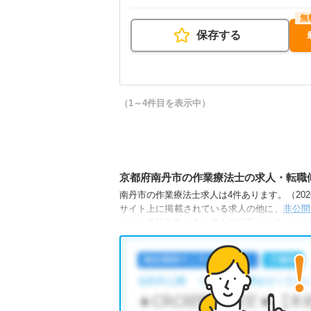
保存する
（1～4件目を表示中）
京都府南丹市の作業療法士の求人・転職
南丹市の作業療法士求人は4件あります。（2026
サイト上に掲載されている求人の他に、
非公開
からご希望条件に合う求人を提案させていただ
南丹市の作業療法士求人では以下のような条件
・
積極採用中
・
残業少なめ
・
託児所・育児
他の条件でも人気の求人がございますので、「
全国の作業療法士求人
から検索いただくことも