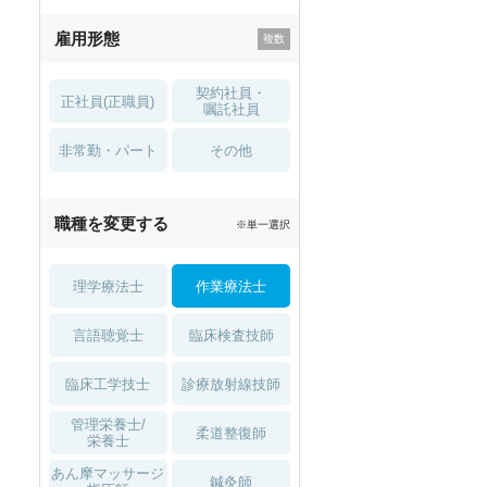
残業少なめ
寮・借り上げ
雇用形態
託児所・
住宅手当・補助
育児補助
契約社員・
正社員(正職員)
土日祝休
無資格 OK
嘱託社員
非常勤・パート
積極採用中
WEB面接OK
その他
2027年4月入職可
夏～秋入職可
職種を変更する
※単一選択
1月入職可
理学療法士
作業療法士
言語聴覚士
臨床検査技師
臨床工学技士
診療放射線技師
管理栄養士/
柔道整復師
栄養士
あん摩マッサージ
鍼灸師