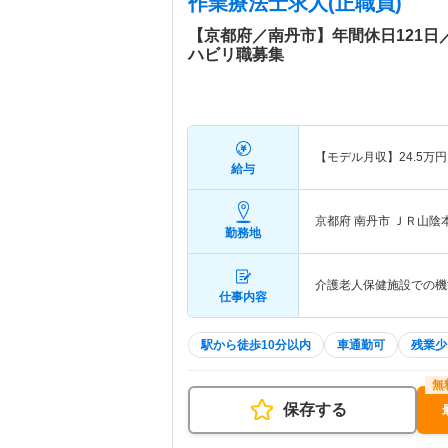
作業療法士求人(正職員)
【京都府／南丹市】年間休日121
ハビリ職募集
【モデル月収】
24.5
万円
給与
京都府 南丹市
ＪＲ山陰
勤務地
介護老人保健施設での機
仕事内容
駅から徒歩10分以内
車通勤可
残業少
保存する