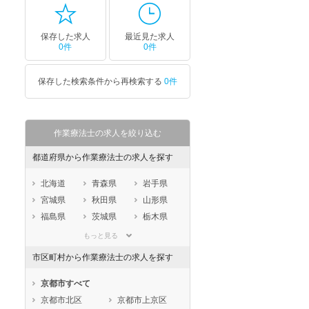
保存した求人
最近見た求人
0件
0件
保存した検索条件から再検索する
0件
作業療法士の求人を絞り込む
都道府県から作業療法士の求人を探す
北海道
青森県
岩手県
宮城県
秋田県
山形県
福島県
茨城県
栃木県
群馬県
埼玉県
千葉県
もっと見る
東京都
神奈川県
新潟県
市区町村から作業療法士の求人を探す
山梨県
長野県
富山県
石川県
福井県
岐阜県
京都市すべて
静岡県
愛知県
三重県
京都市北区
京都市上京区