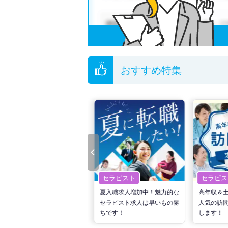
無料転職支援サービス
にお申し込みいただくと
ご希望条件がまだ定まっていない方は
人気の希
転職支援の他、情報収集や募集状況の確認も、
おすすめ特集
セラピスト
セラピスト
セラピス
転職で高収入を狙う！計画的
夏入職求人増加中！魅力的な
高年収＆
な活動でPTの好条件求人を
セラピスト求人は早いもの勝
人気の訪
見つけるには？
ちです！
します！