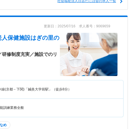
社会福祉法人日吉たには会の求人一覧
更新日：2025/07/16 求人番号：9069659
老人保健施設はぎの里
の
日／研修制度充実／施設でのリ
本線(京都－下関)「鍼灸大学前駅」（徒歩8分）
能訓練業務全般
なめ