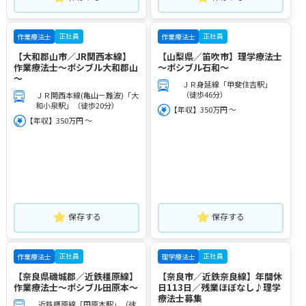
正社員
正社員
作業療法士
作業療法士
【大和郡山市／JR関西本線】
【山梨県／笛吹市】理学療法士
作業療法士～ポシブル大和郡山
～ポシブル石和～
～
ＪＲ身延線「甲斐住吉駅」
（徒歩46分）
ＪＲ関西本線(亀山－難波)「大
和小泉駅」（徒歩20分）
【年収】350万円 ～
【年収】350万円 ～
保存する
保存する
正社員
正社員
作業療法士
理学療法士
【奈良県磯城郡／近鉄橿原線】
【奈良市／近鉄奈良線】年間休
作業療法士～ポシブル田原本～
日113日／残業ほぼなし♪理学
療法士募集
近鉄橿原線「田原本駅」（徒