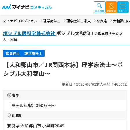
マイナビコメディカル
理学療法士
理学療法士求人
奈良県
大和郡山
ポシブル医科学株式会社
ポシブル大和郡山
の理学療法士 の求
人・転職
募集停止
理学療法士
【大和郡山市／JR関西本線】理学療法士～ポ
シブル大和郡山～
更新日：2026/06/02
求人番号：465692
給与
【モデル年収】350万円〜
勤務地
奈良県 大和郡山市 小泉町2849