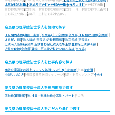
北葛城郡広陵町
北葛城郡河合町
吉野郡吉野町
吉野郡大淀町
吉野郡下市町
吉野郡黒滝村
吉野郡天川村
吉野郡野迫川村
吉野郡十津川村
吉野郡下北山村
吉野郡上北山村
吉野郡川上村
吉野郡東吉野村
奈良県の理学療法士求人を路線で探す
ＪＲ関西本線(亀山－難波)(奈良県)
ＪＲ奈良線(奈良県)
ＪＲ和歌山線(奈良県)
ＪＲ桜井線
近鉄大阪線(奈良県)
近鉄橿原線
近鉄京都線(奈良県)
近鉄南大阪線(奈良県)
近鉄吉野線
近鉄天理線
近鉄生駒線
近鉄御所線
近鉄奈良線(奈良県)
近鉄田原本線
近鉄けいはんな線(奈良県)
奈良県の理学療法士求人を仕事内容で探す
病院
介護福祉施設
クリニック
訪問リハビリ(在宅医療)
企業
保育園
小児リハビリ
整骨院
接骨院
訪問マッサージ
薬局・ドラッグストア
その他
奈良県の理学療法士求人を雇用形態で探す
正社員(正職員)
契約社員・嘱託社員
非常勤・パート
その他
奈良県の理学療法士求人をこだわり条件で探す