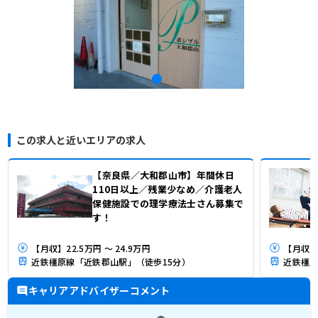
この求人と近いエリアの求人
【奈良県／大和郡山市】年間休日
110日以上／残業少なめ／介護老人
保健施設での理学療法士さん募集で
す！
【月収】22.5万円 ～ 24.9万円
【月収】
近鉄橿原線「近鉄郡山駅」（徒歩15分）
近鉄橿原
キャリアアドバイザーコメント