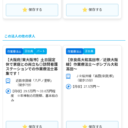
保存する
保存する
この法人の他の求人
正社員
パート
正社員
作業療法士
作業療法士
【大阪府/東大阪市】土日固定
【奈良県大和高田市／近鉄大阪
休で家庭との両立も◎訪問看護
線】作業療法士～ポシブル大和
ステーションでの作業療法士募
高田～
集です！
ＪＲ桜井線「高田(奈良)駅」
（徒歩15分）
近鉄奈良線「八戸ノ里駅」
（徒歩7分）
【月収】27.5万円 ～
【月収】29.5万円 ～ 33.0万円程
度 ※年棒制の月割額、基本給の
み
保存する
保存する