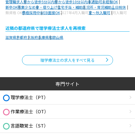
管理職求人
駅から徒歩5分以内
駅から徒歩10分以内
車通勤可
未経験OK
新卒OK
残業少なめ
寮・借り上げ
住宅手当・補助
託児所・育児補助
土日祝休
無資格 OK
積極採用中
WEB面接OK
2027年4月入職可
夏～秋入職可
1月入職可
近隣の都道府県で理学療法士求人を再検索
滋賀県
京都府
大阪府
兵庫県
和歌山県
理学療法士の求人をすべて見る
専門サイト
理学療法士（PT）
作業療法士（OT）
言語聴覚士（ST）