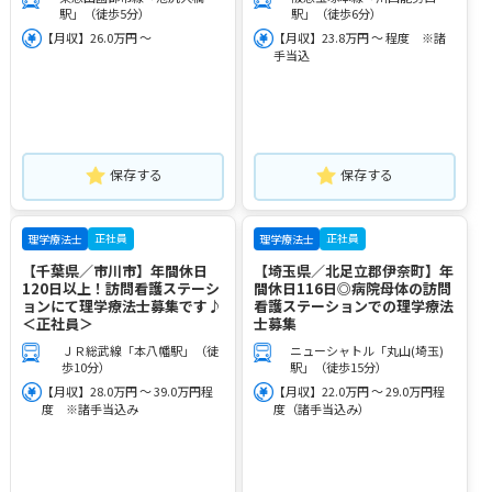
駅」（徒歩5分）
駅」（徒歩6分）
【月収】26.0万円 ～
【月収】23.8万円 ～ 程度 ※諸
手当込
保存する
保存する
正社員
正社員
理学療法士
理学療法士
【千葉県／市川市】年間休日
【埼玉県／北足立郡伊奈町】年
120日以上！訪問看護ステーシ
間休日116日◎病院母体の訪問
ョンにて理学療法士募集です♪
看護ステーションでの理学療法
＜正社員＞
士募集
ＪＲ総武線「本八幡駅」（徒
ニューシャトル「丸山(埼玉)
歩10分）
駅」（徒歩15分）
【月収】28.0万円 ～ 39.0万円程
【月収】22.0万円 ～ 29.0万円程
度 ※諸手当込み
度（諸手当込み）