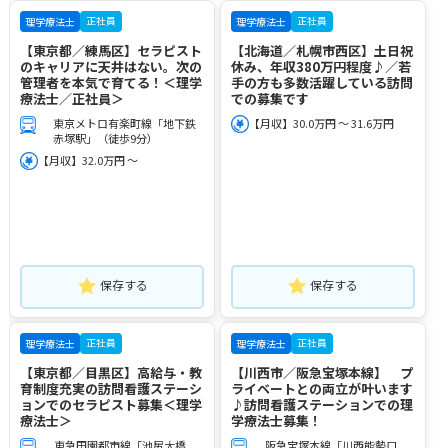
正社員
正社員
理学療法士
理学療法士
【東京都／練馬区】セラピスト
【北海道／札幌市西区】土日祝
のキャリアに天井はない。次の
休み、年収380万円程度♪／若
管理者を本気で育てる！＜理学
手の方も多数活躍している訪問
療法士／正社員＞
での募集です
東京メトロ有楽町線「地下鉄
【月収】30.0万円 ～ 31.6万円
赤塚駅」（徒歩9分）
【月収】32.0万円 ～
保存する
保存する
正社員
正社員
理学療法士
理学療法士
【東京都／目黒区】高給与・教
【川西市／阪急宝塚本線】 プ
育制度充実の訪問看護ステーシ
ライベートとの両立が叶います
ョンでのセラピスト募集＜理学
♪訪問看護ステーションでの理
療法士＞
学療法士募集！
東急田園都市線「池尻大橋
阪急宝塚本線「川西能勢口