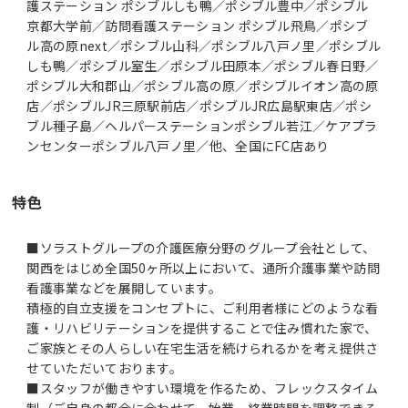
護ステーション ポシブルしも鴨／ポシブル豊中／ポシブル
京都大学前／訪問看護ステーション ポシブル飛鳥／ポシブ
ル高の原next／ポシブル山科／ポシブル八戸ノ里／ポシブル
しも鴨／ポシブル室生／ポシブル田原本／ポシブル春日野／
ポシブル大和郡山／ポシブル高の原／ポシブルイオン高の原
店／ポシブルJR三原駅前店／ポシブルJR広島駅東店／ポシ
ブル種子島／ヘルパーステーションポシブル若江／ケアプラ
ンセンターポシブル八戸ノ里／他、全国にFC店あり
特色
■ソラストグループの介護医療分野のグループ会社として、
関西をはじめ全国50ヶ所以上において、通所介護事業や訪問
看護事業などを展開しています。
積極的自立支援をコンセプトに、ご利用者様にどのような看
護・リハビリテーションを提供することで住み慣れた家で、
ご家族とその人らしい在宅生活を続けられるかを考え提供さ
せていただいております。
■スタッフが働きやすい環境を作るため、フレックスタイム
制（ご自身の都合に合わせて、始業、終業時間を調整できる