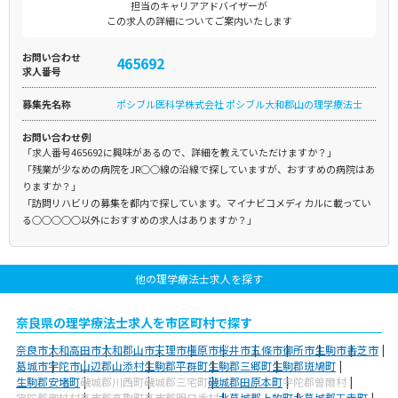
担当のキャリアアドバイザーが
この求人の詳細についてご案内いたします
お問い合わせ
465692
求人番号
募集先名称
ポシブル医科学株式会社 ポシブル大和郡山の理学療法士
お問い合わせ例
「求人番号465692に興味があるので、詳細を教えていただけますか？」
「残業が少なめの病院をJR○○線の沿線で探していますが、おすすめの病院はあ
りますか？」
「訪問リハビリの募集を都内で探しています。マイナビコメディカルに載ってい
る○○○○○以外におすすめの求人はありますか？」
他の理学療法士求人を探す
奈良県の理学療法士求人を市区町村で探す
奈良市
大和高田市
大和郡山市
天理市
橿原市
桜井市
五條市
御所市
生駒市
香芝市
葛城市
宇陀市
山辺郡山添村
生駒郡平群町
生駒郡三郷町
生駒郡斑鳩町
生駒郡安堵町
磯城郡川西町
磯城郡三宅町
磯城郡田原本町
宇陀郡曽爾村
宇陀郡御杖村
高市郡高取町
高市郡明日香村
北葛城郡上牧町
北葛城郡王寺町