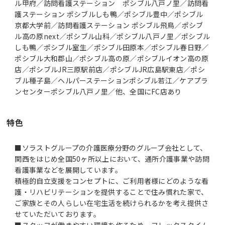
ル甲府／訪問看護ステーション ポシブル八戸ノ里／訪問看
護ステーション ポシブルしも鴨／ポシブル豊中／ポシブル
京都大学前／訪問看護ステーション ポシブル飛鳥／ポシブ
ル高の原next／ポシブル山科／ポシブル八戸ノ里／ポシブル
しも鴨／ポシブル室生／ポシブル田原本／ポシブル春日野／
ポシブル大和郡山／ポシブル高の原／ポシブルイオン高の原
店／ポシブルJR三原駅前店／ポシブルJR広島駅東店／ポシ
ブル種子島／ヘルパーステーションポシブル若江／ケアプラ
ンセンターポシブル八戸ノ里／他、全国にFC店あり
特色
■ソラストグループの介護医療分野のグループ会社として、
関西をはじめ全国50ヶ所以上において、通所介護事業や訪問
看護事業などを展開しています。
積極的自立支援をコンセプトに、ご利用者様にどのような看
護・リハビリテーションを提供することで住み慣れた家で、
ご家族とその人らしい在宅生活を続けられるかを考え提供さ
せていただいております。
■スタッフが働きやすい環境を作るため、フレックスタイム