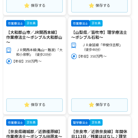
保存する
保存する
正社員
正社員
作業療法士
作業療法士
【大和郡山市／JR関西本線】
【山梨県／笛吹市】理学療法士
作業療法士～ポシブル大和郡山
～ポシブル石和～
～
ＪＲ身延線「甲斐住吉駅」
（徒歩46分）
ＪＲ関西本線(亀山－難波)「大
和小泉駅」（徒歩20分）
【年収】350万円 ～
【年収】350万円 ～
保存する
保存する
正社員
正社員
作業療法士
理学療法士
【奈良県磯城郡／近鉄橿原線】
【奈良市／近鉄奈良線】年間休
作業療法士～ポシブル田原本～
日113日／残業ほぼなし♪理学