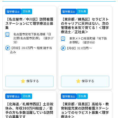
正社員
正社員
理学療法士
理学療法士
【名古屋市／中川区】訪問看護
【東京都／練馬区】セラピスト
ステーションにて理学療法士募
のキャリアに天井はない。次の
集
管理者を本気で育てる！＜理学
療法士／正社員＞
名古屋市営地下鉄名港線「日
比野(名古屋市営)駅」（徒歩17
東京メトロ有楽町線「地下鉄
分）
赤塚駅」（徒歩9分）
【月収】28.0万円 ～ 程度 諸手当
【月収】32.0万円 ～
込み
保存する
保存する
正社員
正社員
理学療法士
理学療法士
【北海道／札幌市西区】土日祝
【東京都／目黒区】高給与・教
休み、年収380万円程度♪／若
育制度充実の訪問看護ステーシ
手の方も多数活躍している訪問
ョンでのセラピスト募集＜理学
での募集です
療法士＞