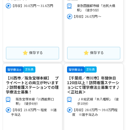
【月収】30.0万円 ～ 31.6万円
東急田園都市線「池尻大橋
駅」（徒歩5分）
【月収】26.0万円 ～
保存する
保存する
正社員
正社員
理学療法士
理学療法士
【川西市／阪急宝塚本線】 プ
【千葉県／市川市】年間休日
ライベートとの両立が叶います
120日以上！訪問看護ステーシ
♪訪問看護ステーションでの理
ョンにて理学療法士募集です♪
学療法士募集！
＜正社員＞
阪急宝塚本線「川西能勢口
ＪＲ総武線「本八幡駅」（徒
駅」（徒歩6分）
歩10分）
【月収】23.8万円 ～ 程度 ※諸
【月収】28.0万円 ～ 39.0万円程
手当込
度 ※諸手当込み