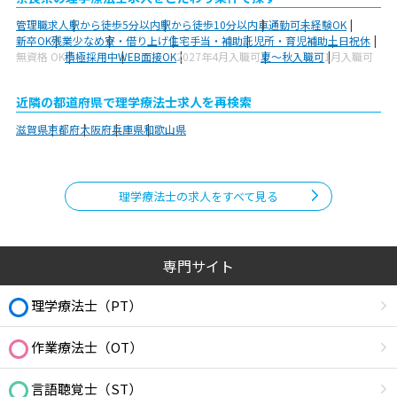
管理職求人
駅から徒歩5分以内
駅から徒歩10分以内
車通勤可
未経験OK
新卒OK
残業少なめ
寮・借り上げ
住宅手当・補助
託児所・育児補助
土日祝休
無資格 OK
積極採用中
WEB面接OK
2027年4月入職可
夏～秋入職可
1月入職可
近隣の都道府県で理学療法士求人を再検索
滋賀県
京都府
大阪府
兵庫県
和歌山県
理学療法士の求人をすべて見る
専門サイト
理学療法士（PT）
作業療法士（OT）
言語聴覚士（ST）