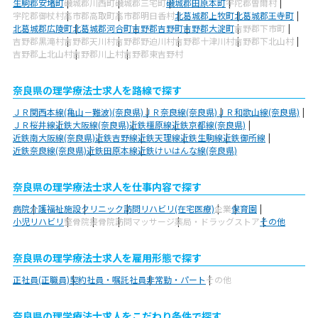
生駒郡安堵町
磯城郡川西町
磯城郡三宅町
磯城郡田原本町
宇陀郡曽爾村
宇陀郡御杖村
高市郡高取町
高市郡明日香村
北葛城郡上牧町
北葛城郡王寺町
北葛城郡広陵町
北葛城郡河合町
吉野郡吉野町
吉野郡大淀町
吉野郡下市町
吉野郡黒滝村
吉野郡天川村
吉野郡野迫川村
吉野郡十津川村
吉野郡下北山村
吉野郡上北山村
吉野郡川上村
吉野郡東吉野村
奈良県の理学療法士求人を路線で探す
ＪＲ関西本線(亀山－難波)(奈良県)
ＪＲ奈良線(奈良県)
ＪＲ和歌山線(奈良県)
ＪＲ桜井線
近鉄大阪線(奈良県)
近鉄橿原線
近鉄京都線(奈良県)
近鉄南大阪線(奈良県)
近鉄吉野線
近鉄天理線
近鉄生駒線
近鉄御所線
近鉄奈良線(奈良県)
近鉄田原本線
近鉄けいはんな線(奈良県)
奈良県の理学療法士求人を仕事内容で探す
病院
介護福祉施設
クリニック
訪問リハビリ(在宅医療)
企業
保育園
小児リハビリ
整骨院
接骨院
訪問マッサージ
薬局・ドラッグストア
その他
奈良県の理学療法士求人を雇用形態で探す
正社員(正職員)
契約社員・嘱託社員
非常勤・パート
その他
奈良県の理学療法士求人をこだわり条件で探す