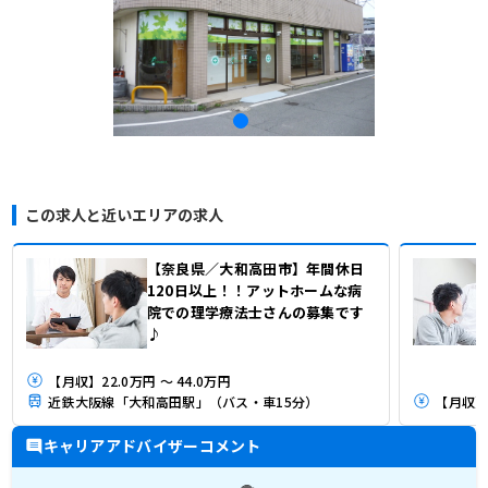
この求人と近いエリアの求人
【奈良県／大和高田市】年間休日
120日以上！！アットホームな病
院での理学療法士さんの募集です
♪
【月収】22.0万円 ～ 44.0万円
近鉄大阪線「大和高田駅」（バス・車15分）
【月収】2
キャリアアドバイザーコメント