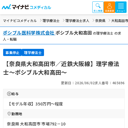
マイナビコメディカル
理学療法士
理学療法士求人
奈良県
大和高田
ポシブル医科学株式会社
ポシブル大和高田
の理学療法士 の求
人・転職
募集停止
理学療法士
【奈良県大和高田市／近鉄大阪線】理学療法
士～ポシブル大和高田～
更新日：2026/06/02
求人番号：465696
給与
【モデル年収】350万円〜程度
勤務地
奈良県 大和高田市 市場792－10