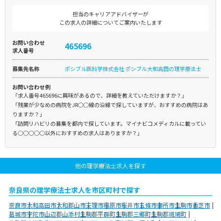
担当のキャリアアドバイザーが
この求人の詳細についてご案内いたします
お問い合わせ
465696
求人番号
募集先名称
ポシブル医科学株式会社 ポシブル大和高田の理学療法士
お問い合わせ例
「求人番号465696に興味があるので、詳細を教えていただけますか？」
「残業が少なめの病院をJR○○線の沿線で探していますが、おすすめの病院はあ
りますか？」
「訪問リハビリの募集を都内で探しています。マイナビコメディカルに載ってい
る○○○○○以外におすすめの求人はありますか？」
他の理学療法士求人を探す
奈良県の理学療法士求人を市区町村で探す
奈良市
大和高田市
大和郡山市
天理市
橿原市
桜井市
五條市
御所市
生駒市
香芝市
葛城市
宇陀市
山辺郡山添村
生駒郡平群町
生駒郡三郷町
生駒郡斑鳩町