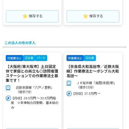
保存する
保存する
この法人の他の求人
正社員
パート
正社員
作業療法士
作業療法士
【大阪府/東大阪市】土日固定
【奈良県大和高田市／近鉄大阪
休で家庭との両立も◎訪問看護
線】作業療法士～ポシブル大和
ステーションでの作業療法士募
高田～
集です！
ＪＲ桜井線「高田(奈良)駅」
（徒歩15分）
近鉄奈良線「八戸ノ里駅」
（徒歩7分）
【月収】27.5万円 ～
【月収】29.5万円 ～ 33.0万円程
度 ※年棒制の月割額、基本給の
み