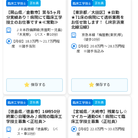
正社員
正社員
臨床工学技士
臨床工学技士
【岡山県／倉敷市】賞与5ヶ月
【東京都／大田区】★日勤
分実績あり！病院にて臨床工学
★71床の病院にて透析業務を
技士のお仕事です★≪常勤≫
お任せ致します！《JR京浜東
北線沿線》
ＪＲ本四備讃線(茶屋町－児島)
「木見駅」（バス・車10分）
京急本線「梅屋敷(東京)駅」
（徒歩10分）
【月収】18.3万円 ～ 21.7万円程
度 ※諸手当別
【月収】20.8万円 ～ 28.3万円程
度 ※諸手当込み
保存する
保存する
正社員
正社員
臨床工学技士
臨床工学技士
【徳島県／徳島市】16時50分
【宮城県／大崎市】残業なし☆
終業◎日曜休み♪病院の臨床工
マイカー通勤OK！病院にて臨
学技士募集＜正社員＞
床工学技士募集〈正社員〉
ＪＲ高徳線「徳島駅」（バ
【月収】22.0万円 ～ 33.0万円程
ス・車10分）
度