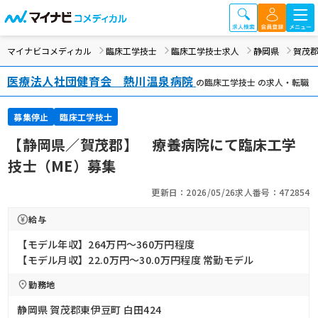
マイナビコメディカル
臨床工学技士
臨床工学技士求人
静岡県
賀茂
医療法人社団健育会 熱川温泉病院
の臨床工学技士 の求人・転職
募集停止
臨床工学技士
【静岡県／賀茂郡】 療養病院にて臨床工学
技士（ME）募集
更新日：2026/05/26
求人番号：472854
給与
【モデル年収】264万円〜360万円程度
【モデル月収】22.0万円〜30.0万円程度 常勤モデル
勤務地
静岡県 賀茂郡東伊豆町 白田424