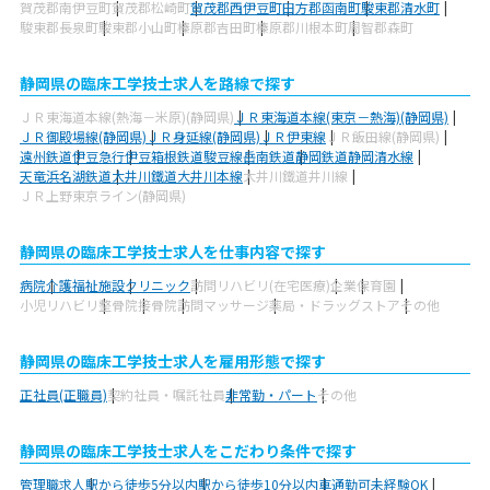
賀茂郡南伊豆町
賀茂郡松崎町
賀茂郡西伊豆町
田方郡函南町
駿東郡清水町
駿東郡長泉町
駿東郡小山町
榛原郡吉田町
榛原郡川根本町
周智郡森町
静岡県の臨床工学技士求人を路線で探す
ＪＲ東海道本線(熱海－米原)(静岡県)
ＪＲ東海道本線(東京－熱海)(静岡県)
ＪＲ御殿場線(静岡県)
ＪＲ身延線(静岡県)
ＪＲ伊東線
ＪＲ飯田線(静岡県)
遠州鉄道
伊豆急行
伊豆箱根鉄道駿豆線
岳南鉄道
静岡鉄道静岡清水線
天竜浜名湖鉄道
大井川鐵道大井川本線
大井川鐵道井川線
ＪＲ上野東京ライン(静岡県)
静岡県の臨床工学技士求人を仕事内容で探す
病院
介護福祉施設
クリニック
訪問リハビリ(在宅医療)
企業
保育園
小児リハビリ
整骨院
接骨院
訪問マッサージ
薬局・ドラッグストア
その他
静岡県の臨床工学技士求人を雇用形態で探す
正社員(正職員)
契約社員・嘱託社員
非常勤・パート
その他
静岡県の臨床工学技士求人をこだわり条件で探す
管理職求人
駅から徒歩5分以内
駅から徒歩10分以内
車通勤可
未経験OK