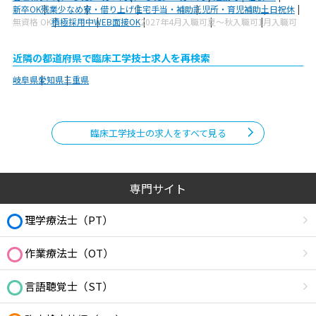
新卒OK
残業少なめ
寮・借り上げ
住宅手当・補助
託児所・育児補助
土日祝休
無資格 OK
積極採用中
WEB面接OK
2027年4月入職可
夏～秋入職可
1月入職可
近隣の都道府県で臨床工学技士求人を再検索
岐阜県
愛知県
三重県
臨床工学技士の求人をすべて見る
専門サイト
理学療法士（PT）
作業療法士（OT）
言語聴覚士（ST）