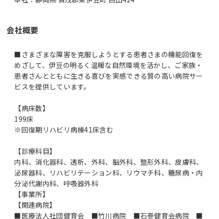
会社概要
■さまざまな障害を克服しようとする患者さまの機能回復を
めざして、伊豆の明るく温暖な自然環境を活かし、ご家族・
患者さんとともに生きる喜びを実感できる質の高い病院サー
ビスを提供しています。
【病床数】
199床
※回復期リハビリ病棟41床含む
【診療科目】
内科、消化器科、透析、外科、脳外科、整形外科、皮膚科、
泌尿器科、リハビリテーション科、リウマチ科、糖尿病・内
分泌代謝内科、呼吸器外科
【事業所】
【関連病院】
■医療法人社団健育会 ■竹川病院 ■石巻健育会病院 ■