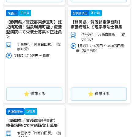
正社員
正社員
栄養士
理学療法士
【静岡県／賀茂郡東伊豆町】託
【静岡県／賀茂郡東伊豆町】
児所完備！温泉利用可能♪療養
療養病院にて理学療法士募集
型病院にて栄養士募集＜正社員
伊豆急行「片瀬白田駅」（徒
＞
歩10分）
伊豆急行「片瀬白田駅」（徒
【月収】25.0万円 ～ 40.0万円程
歩10分）
度（諸手当込）
【月収】17.0万円 ～ 程度
保存する
保存する
正社員
言語聴覚士
【静岡県／賀茂郡東伊豆町】
療養病院にて言語聴覚士募集
伊豆急行「片瀬白田駅」（徒