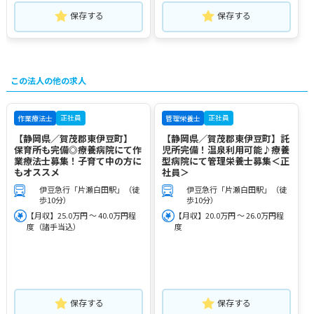
保存する
保存する
この法人の他の求人
正社員
正社員
作業療法士
管理栄養士
【静岡県／賀茂郡東伊豆町】
【静岡県／賀茂郡東伊豆町】託
保育所も完備◎療養病院にて作
児所完備！温泉利用可能♪療養
業療法士募集！子育て中の方に
型病院にて管理栄養士募集＜正
もオススメ
社員＞
伊豆急行「片瀬白田駅」（徒
伊豆急行「片瀬白田駅」（徒
歩10分）
歩10分）
【月収】25.0万円 ～ 40.0万円程
【月収】20.0万円 ～ 26.0万円程
度（諸手当込）
度
保存する
保存する