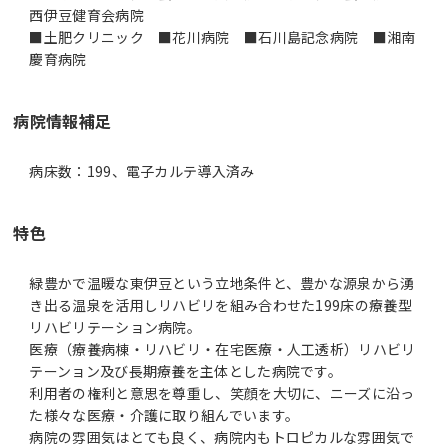
西伊豆健育会病院
■土肥クリニック ■花川病院 ■石川島記念病院 ■湘南
慶育病院
病院情報補足
病床数：199、電子カルテ導入済み
特色
緑豊かで温暖な東伊豆という立地条件と、豊かな源泉から湧
き出る温泉を活用しリハビリを組み合わせた199床の療養型
リハビリテーション病院。
医療（療養病棟・リハビリ・在宅医療・人工透析）リハビリ
テーンョン及び長期療養を主体とした病院です。
利用者の権利と意思を尊重し、笑顔を大切に、ニーズに沿っ
た様々な医療・介護に取り組んでいます。
病院の雰囲気はとても良く、病院内もトロピカルな雰囲気で