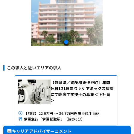
この求人と近いエリアの求人
【静岡県／賀茂郡東伊豆町】年間
休日121日あり♪ケアミックス病院
にて臨床工学技士の募集＜正社員
＞
【月収】22.0万円 ～ 36.7万円程度※諸手当込
伊豆急行「伊豆稲取駅」（徒歩0分）
キャリアアドバイザーコメント