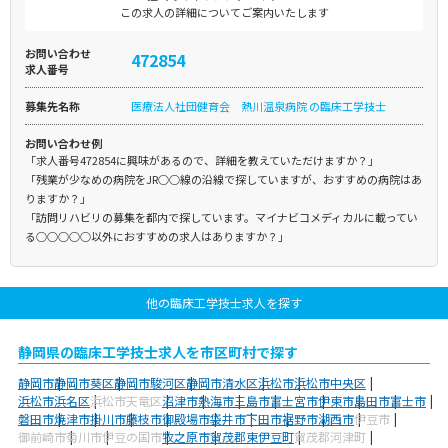
この求人の詳細についてご案内いたします
お問い合わせ
472854
求人番号
募集先名称
医療法人社団健育会 熱川温泉病院 の臨床工学技士
お問い合わせ例
「求人番号472854に興味があるので、詳細を教えていただけますか？」
「残業が少なめの病院をJR○○線の沿線で探していますが、おすすめの病院はあ
りますか？」
「訪問リハビリの募集を都内で探しています。マイナビコメディカルに載ってい
る○○○○○以外におすすめの求人はありますか？」
他の臨床工学技士求人を探す
静岡県の臨床工学技士求人を市区町村で探す
静岡市
静岡市葵区
静岡市駿河区
静岡市清水区
浜松市
浜松市中央区
浜松市浜名区
浜松市天竜区
沼津市
熱海市
三島市
富士宮市
伊東市
島田市
富士市
磐田市
焼津市
掛川市
藤枝市
御殿場市
袋井市
下田市
裾野市
湖西市
伊豆市
御前崎市
菊川市
伊豆の国市
牧之原市
賀茂郡東伊豆町
賀茂郡河津町