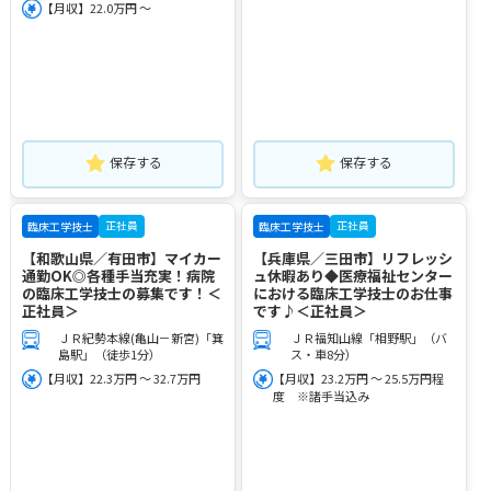
【月収】22.0万円 ～
保存する
保存する
正社員
正社員
臨床工学技士
臨床工学技士
【和歌山県／有田市】マイカー
【兵庫県／三田市】リフレッシ
通勤OK◎各種手当充実！病院
ュ休暇あり◆医療福祉センター
の臨床工学技士の募集です！＜
における臨床工学技士のお仕事
正社員＞
です♪＜正社員＞
ＪＲ紀勢本線(亀山－新宮)「箕
ＪＲ福知山線「相野駅」（バ
島駅」（徒歩1分）
ス・車8分）
【月収】22.3万円 ～ 32.7万円
【月収】23.2万円 ～ 25.5万円程
度 ※諸手当込み