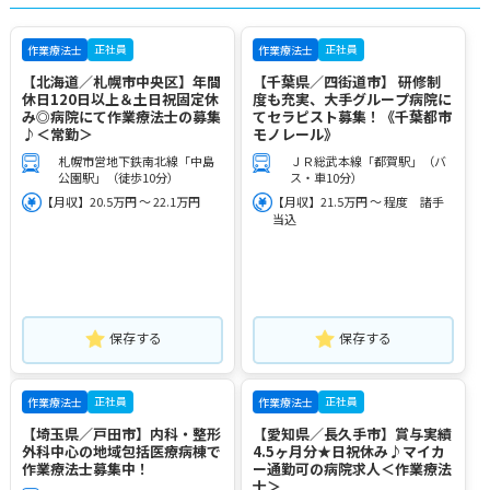
正社員
正社員
作業療法士
作業療法士
【北海道／札幌市中央区】年間
【千葉県／四街道市】 研修制
休日120日以上＆土日祝固定休
度も充実、大手グループ病院に
み◎病院にて作業療法士の募集
てセラピスト募集！《千葉都市
♪＜常勤＞
モノレール》
札幌市営地下鉄南北線「中島
ＪＲ総武本線「都賀駅」（バ
公園駅」（徒歩10分）
ス・車10分）
【月収】20.5万円 ～ 22.1万円
【月収】21.5万円 ～ 程度 諸手
当込
保存する
保存する
正社員
正社員
作業療法士
作業療法士
【埼玉県／戸田市】内科・整形
【愛知県／長久手市】賞与実績
外科中心の地域包括医療病棟で
4.5ヶ月分★日祝休み♪マイカ
作業療法士募集中！
ー通勤可の病院求人＜作業療法
士＞