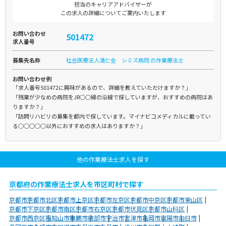
担当のキャリアアドバイザーが
この求人の詳細についてご案内いたします
お問い合わせ
501472
求人番号
募集先名称
社会医療法人清仁会 シミズ病院 の作業療法士
お問い合わせ例
「求人番号501472に興味があるので、詳細を教えていただけますか？」
「残業が少なめの病院をJR○○線の沿線で探していますが、おすすめの病院はあ
りますか？」
「訪問リハビリの募集を都内で探しています。マイナビコメディカルに載ってい
る○○○○○以外におすすめの求人はありますか？」
他の作業療法士求人を探す
京都府の作業療法士求人を市区町村で探す
京都市
京都市北区
京都市上京区
京都市左京区
京都市中京区
京都市東山区
京都市下京区
京都市南区
京都市右京区
京都市伏見区
京都市山科区
京都市西京区
福知山市
舞鶴市
綾部市
宇治市
宮津市
亀岡市
城陽市
向日市