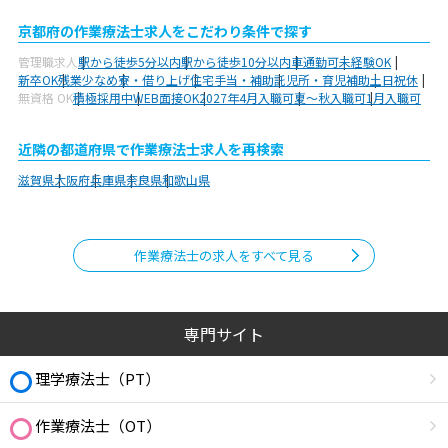
京都府の作業療法士求人をこだわり条件で探す
管理職求人
駅から徒歩5分以内
駅から徒歩10分以内
車通勤可
未経験OK
新卒OK
残業少なめ
寮・借り上げ
住宅手当・補助
託児所・育児補助
土日祝休
無資格 OK
積極採用中
WEB面接OK
2027年4月入職可
夏～秋入職可
1月入職可
近隣の都道府県で作業療法士求人を再検索
滋賀県
大阪府
兵庫県
奈良県
和歌山県
作業療法士の求人をすべて見る
専門サイト
理学療法士（PT）
作業療法士（OT）