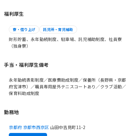
福利厚生
寮・借り上げ
託児所・育児補助
財形貯蓄、永年勤続制度、駐車場、託児補助制度、社員寮
（独身寮）
手当・福利厚生備考
永年勤続表彰制度／医療費助成制度／保養所（長野県・京都
府宮津市）／職員専用屋外テニスコートあり／クラブ活動／
保育料助成制度
勤務地
京都府 京都市西京区
山田中吉見町11-2