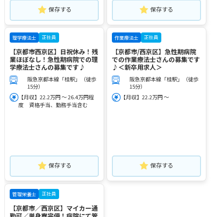
保存する
保存する
正社員
正社員
理学療法士
作業療法士
【京都市西京区】日祝休み！残
【京都市/西京区】急性期病院
業ほぼなし！急性期病院での理
での作業療法士さんの募集です
学療法士さんの募集です♪
♪＜新卒用求人＞
阪急京都本線「桂駅」（徒歩
阪急京都本線「桂駅」（徒歩
15分）
15分）
【月収】22.2万円 ～ 26.4万円程
【月収】22.2万円 ～
度 資格手当、勤務手当含む
保存する
保存する
正社員
管理栄養士
【京都市／西京区】マイカー通
勤可／単身寮完備！病院にて管