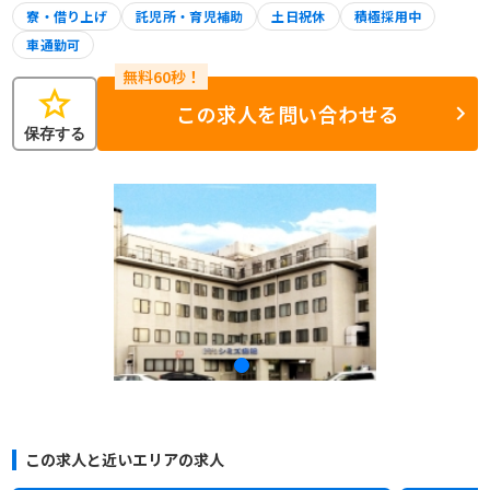
寮・借り上げ
託児所・育児補助
土日祝休
積極採用中
車通勤可
star
この求人を問い合わせる
保存する
この求人と近いエリアの求人