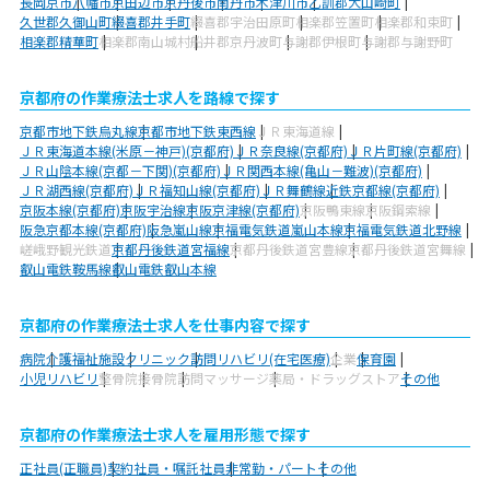
長岡京市
八幡市
京田辺市
京丹後市
南丹市
木津川市
乙訓郡大山崎町
久世郡久御山町
綴喜郡井手町
綴喜郡宇治田原町
相楽郡笠置町
相楽郡和束町
相楽郡精華町
相楽郡南山城村
船井郡京丹波町
与謝郡伊根町
与謝郡与謝野町
京都府の作業療法士求人を路線で探す
京都市地下鉄烏丸線
京都市地下鉄東西線
ＪＲ東海道線
ＪＲ東海道本線(米原－神戸)(京都府)
ＪＲ奈良線(京都府)
ＪＲ片町線(京都府)
ＪＲ山陰本線(京都－下関)(京都府)
ＪＲ関西本線(亀山－難波)(京都府)
ＪＲ湖西線(京都府)
ＪＲ福知山線(京都府)
ＪＲ舞鶴線
近鉄京都線(京都府)
京阪本線(京都府)
京阪宇治線
京阪京津線(京都府)
京阪鴨東線
京阪鋼索線
阪急京都本線(京都府)
阪急嵐山線
京福電気鉄道嵐山本線
京福電気鉄道北野線
嵯峨野観光鉄道
京都丹後鉄道宮福線
京都丹後鉄道宮豊線
京都丹後鉄道宮舞線
叡山電鉄鞍馬線
叡山電鉄叡山本線
京都府の作業療法士求人を仕事内容で探す
病院
介護福祉施設
クリニック
訪問リハビリ(在宅医療)
企業
保育園
小児リハビリ
整骨院
接骨院
訪問マッサージ
薬局・ドラッグストア
その他
京都府の作業療法士求人を雇用形態で探す
正社員(正職員)
契約社員・嘱託社員
非常勤・パート
その他