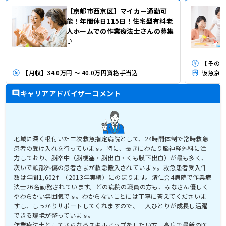
【京都市西京区】マイカー通勤可
能！年間休日115日！住宅型有料老
人ホームでの作業療法士さんの募集
♪
【その他
【月収】34.0万円 ～ 40.0万円資格手当込
阪急京都
キャリアアドバイザーコメント
地域に深く根付いた二次救急指定病院として、24時間体制で常時救急
患者の受け入れを行っています。特に、長きにわたり脳神経外科に注
力しており、脳卒中（脳梗塞・脳出血・くも膜下出血）が最も多く、
次いで頭部外傷の患者さまが救急搬入されています。救急患者受入件
数は年間1,602件（2013年実績）にのぼります。清仁会4病院で作業療
法士26名勤務されています。どの病院の職員の方も、みなさん優しく
やわらかい雰囲気です。わからないことには丁寧に答えてくださいま
すし、しっかりサポートしてくれますので、一人ひとりが成長し活躍
できる環境が整っています。
作業療法士としてさらなるスキルアップをしたい方、高度で最新の医