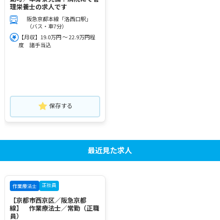
理栄養士の求人です
阪急京都本線「洛西口駅」
（バス・車7分）
【月収】19.0万円 ～ 22.9万円程
度 諸手当込
保存する
最近見た求人
正社員
作業療法士
【京都市西京区／阪急京都
線】 作業療法士／常勤（正職
員）