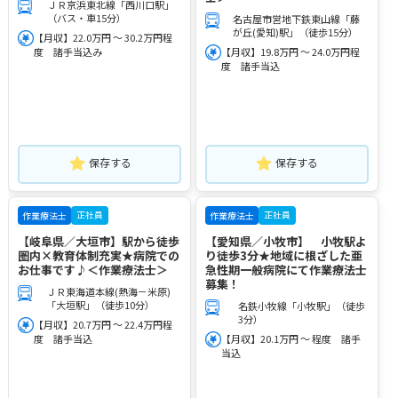
ＪＲ京浜東北線「西川口駅」
（バス・車15分）
名古屋市営地下鉄東山線「藤
が丘(愛知)駅」（徒歩15分）
【月収】22.0万円 ～ 30.2万円程
度 諸手当込み
【月収】19.8万円 ～ 24.0万円程
度 諸手当込
保存する
保存する
正社員
正社員
作業療法士
作業療法士
【岐阜県／大垣市】駅から徒歩
【愛知県／小牧市】 小牧駅よ
圏内×教育体制充実★病院での
り徒歩3分★地域に根ざした亜
お仕事です♪＜作業療法士＞
急性期一般病院にて作業療法士
募集！
ＪＲ東海道本線(熱海－米原)
「大垣駅」（徒歩10分）
名鉄小牧線「小牧駅」（徒歩
3分）
【月収】20.7万円 ～ 22.4万円程
度 諸手当込
【月収】20.1万円 ～ 程度 諸手
当込