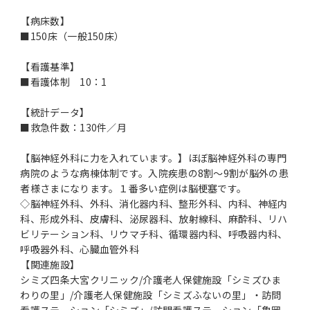
【病床数】
■150床（一般150床）
【看護基準】
■看護体制 10：1
【統計データ】
■救急件数：130件／月
【脳神経外科に力を入れています。】ほぼ脳神経外科の専門
病院のような病棟体制です。入院疾患の8割～9割が脳外の患
者様さまになります。１番多い症例は脳梗塞です。
◇脳神経外科、外科、消化器内科、整形外科、内科、神経内
科、形成外科、皮膚科、泌尿器科、放射線科、麻酔科、リハ
ビリテーション科、リウマチ科、循環器内科、呼吸器内科、
呼吸器外科、心臓血管外科
【関連施設】
シミズ四条大宮クリニック/介護老人保健施設「シミズひま
わりの里」/介護老人保健施設「シミズふないの里」・訪問
看護ステーション「シミズ」/訪問看護ステーション「亀岡