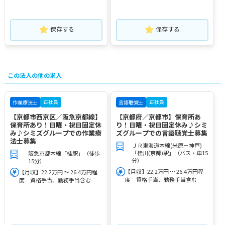
保存する
保存する
この法人の他の求人
正社員
正社員
作業療法士
言語聴覚士
【京都市西京区／阪急京都線】
【京都府／京都市】保育所あ
保育所あり！日曜・祝日固定休
り！日曜・祝日固定休み♪シミ
み♪シミズグループでの作業療
ズグループでの言語聴覚士募集
法士募集
ＪＲ東海道本線(米原－神戸)
「桂川(京都)駅」（バス・車15
阪急京都本線「桂駅」（徒歩
分）
15分）
【月収】22.2万円 ～ 26.4万円程
【月収】22.2万円 ～ 26.4万円程
度 資格手当、勤務手当含む
度 資格手当、勤務手当含む