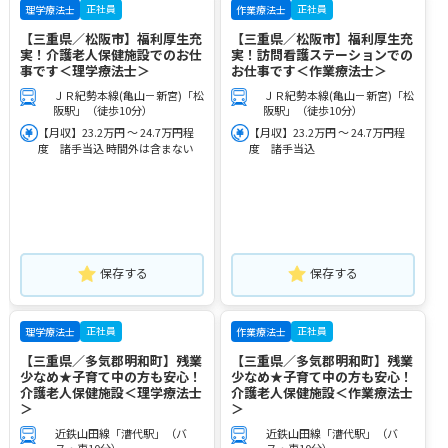
正社員
正社員
理学療法士
作業療法士
【三重県／松阪市】福利厚生充
【三重県／松阪市】福利厚生充
実！介護老人保健施設でのお仕
実！訪問看護ステーションでの
事です＜理学療法士＞
お仕事です＜作業療法士＞
ＪＲ紀勢本線(亀山－新宮)「松
ＪＲ紀勢本線(亀山－新宮)「松
阪駅」（徒歩10分）
阪駅」（徒歩10分）
【月収】23.2万円 ～ 24.7万円程
【月収】23.2万円 ～ 24.7万円程
度 諸手当込 時間外は含まない
度 諸手当込
保存する
保存する
正社員
正社員
理学療法士
作業療法士
【三重県／多気郡明和町】残業
【三重県／多気郡明和町】残業
少なめ★子育て中の方も安心！
少なめ★子育て中の方も安心！
介護老人保健施設＜理学療法士
介護老人保健施設＜作業療法士
＞
＞
近鉄山田線「漕代駅」（バ
近鉄山田線「漕代駅」（バ