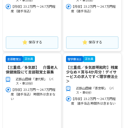
ス・車10分）
ス・車10分）
【月収】23.2万円 ～ 24.7万円程
【月収】23.2万円 ～ 24.7万円程
度（諸手当込）
度（諸手当込）
保存する
保存する
正社員
正社員
言語聴覚士
理学療法士
【三重県／多気郡】 介護老人
【三重県／多気郡明和町】残業
保健施設にて言語聴覚士募集
少なめ×賞与4か月分！デイサ
ービスの求人です＜理学療法士
近鉄山田線「漕代駅」（バ
＞
ス・車10分）
近鉄山田線「斎宮駅」（バ
【月収】23.2万円 ～ 24.7万円程
ス・車6分）
度（諸手当込） 時間外は含まな
い
【月収】23.2万円 ～ 24.7万円程
度 諸手当込 時間外は含まない