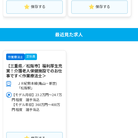
保存する
保存する
最近見た求人
正社員
作業療法士
【三重県／松阪市】福利厚生充
実！介護老人保健施設でのお仕
事です＜作業療法士＞
ＪＲ紀勢本線(亀山－新宮)
「松阪駅」
【モデル月収】23.2万円～24.7万
円 程度 諸手当込
【モデル年収】360万円～400万
円 程度 諸手当込
保存する