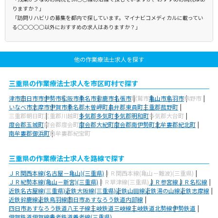
りますか？」
「訪問リハビリの募集を都内で探しています。マイナビコメディカルに載ってい
る○○○○○以外におすすめの求人はありますか？」
他の作業療法士求人を探す
三重県の作業療法士求人を市区町村で探す
津市
四日市市
伊勢市
松阪市
桑名市
鈴鹿市
名張市
尾鷲市
亀山市
鳥羽市
熊野市
いなべ市
志摩市
伊賀市
桑名郡木曽岬町
員弁郡東員町
三重郡菰野町
三重郡朝日町
三重郡川越町
多気郡多気町
多気郡明和町
多気郡大台町
度会郡玉城町
度会郡度会町
度会郡大紀町
度会郡南伊勢町
北牟婁郡紀北町
南牟婁郡御浜町
南牟婁郡紀宝町
三重県の作業療法士求人を路線で探す
ＪＲ関西本線(名古屋－亀山)(三重県)
ＪＲ関西本線(亀山－難波)(三重県)
ＪＲ紀勢本線(亀山－新宮)(三重県)
ＪＲ草津線(三重県)
ＪＲ参宮線
ＪＲ名松線
近鉄名古屋線(三重県)
近鉄大阪線(三重県)
近鉄山田線
近鉄湯の山線
近鉄志摩線
近鉄鈴鹿線
近鉄鳥羽線
四日市あすなろう鉄道内部線
四日市あすなろう鉄道八王子線
三岐鉄道三岐線
三岐鉄道北勢線
伊勢鉄道
伊賀鉄道伊賀線
養老鉄道養老線(三重県)