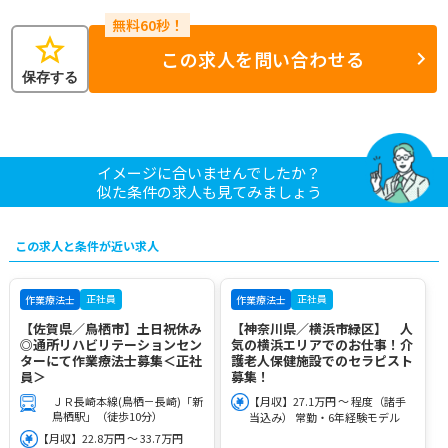
star
この求人を問い合わせる
保存する
イメージに合いませんでしたか？
似た条件の求人も見てみましょう
この求人と条件が近い求人
正社員
正社員
作業療法士
作業療法士
【佐賀県／鳥栖市】土日祝休み
【神奈川県／横浜市緑区】 人
◎通所リハビリテーションセン
気の横浜エリアでのお仕事！介
ターにて作業療法士募集＜正社
護老人保健施設でのセラピスト
員＞
募集！
ＪＲ長崎本線(鳥栖－長崎)「新
【月収】27.1万円 ～ 程度（諸手
鳥栖駅」（徒歩10分）
当込み） 常勤・6年経験モデル
【月収】22.8万円 ～ 33.7万円