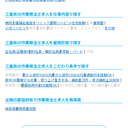
三重県の作業療法士求人を仕事内容で探す
病院
介護福祉施設
クリニック
訪問リハビリ(在宅医療)
企業
保育園
小児リハビリ
整骨院
接骨院
訪問マッサージ
薬局・ドラッグストア
その他
三重県の作業療法士求人を雇用形態で探す
正社員(正職員)
契約社員・嘱託社員
非常勤・パート
その他
三重県の作業療法士求人をこだわり条件で探す
管理職求人
駅から徒歩5分以内
駅から徒歩10分以内
車通勤可
未経験OK
新卒OK
残業少なめ
寮・借り上げ
住宅手当・補助
託児所・育児補助
土日祝休
無資格 OK
積極採用中
WEB面接OK
2027年4月入職可
夏～秋入職可
1月入職可
近隣の都道府県で作業療法士求人を再検索
岐阜県
静岡県
愛知県