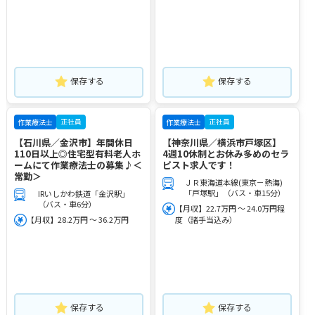
保存する
保存する
正社員
正社員
作業療法士
作業療法士
【石川県／金沢市】年間休日
【神奈川県／横浜市戸塚区】
110日以上◎住宅型有料老人ホ
4週10休制とお休み多めのセラ
ームにて作業療法士の募集♪＜
ピスト求人です！
常勤＞
ＪＲ東海道本線(東京－熱海)
「戸塚駅」（バス・車15分）
IRいしかわ鉄道「金沢駅」
（バス・車6分）
【月収】22.7万円 ～ 24.0万円程
【月収】28.2万円 ～ 36.2万円
度（諸手当込み）
保存する
保存する