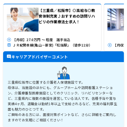
【三重県／松阪市】◎高給与◎教
育体制充実♪おすすめの訪問リハ
ビリの作業療法士求人！
【月収】27.0万円 ～ 程度 諸手当込
ＪＲ紀勢本線(亀山－新宮)「松阪駅」（徒歩11分）
【月収】
キャリアアドバイザーコメント
三重県松阪市に位置する介護老人保健施設です。
母体は、当施設のほかにも、グループホームや訪問看護ステーショ
ン、介護療養型医療施設としてのクリニック、リハビリセンターな
ど、三重県内に複数の施設を運営している法人です。各種手当や賞与
実績4ヶ月、退職金は勤続1年以上で支給されるなど、充実の福利厚生
面も魅力のひとつです。
ご興味のある方には、面接対策ポイントなど、さらに詳細をご案内し
ますのでお気軽にご相談ください！