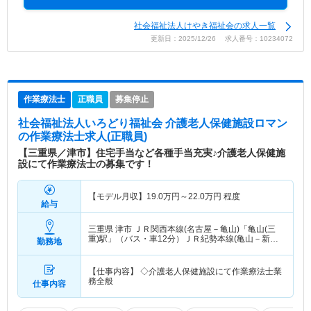
社会福祉法人けやき福祉会の求人一覧
更新日：2025/12/26 求人番号：10234072
作業療法士
正職員
募集停止
社会福祉法人いろどり福祉会 介護老人保健施設ロマン
の作業療法士求人(正職員)
【三重県／津市】住宅手当など各種手当充実♪介護老人保健施
設にて作業療法士の募集です！
【モデル月収】
19.0
万円～
22.0
万円
程度
給与
三重県 津市
ＪＲ関西本線(名古屋－亀山)「亀山(三
重)駅」（バス・車12分）ＪＲ紀勢本線(亀山－新宮)
勤務地
「亀山(三重)駅」（バス・車12分）
【仕事内容】 ◇介護老人保健施設にて作業療法士業
務全般
仕事内容