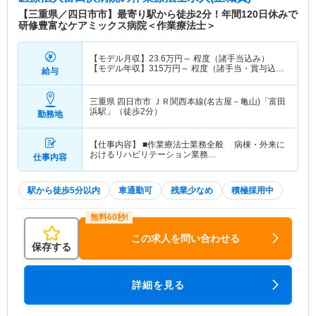
【三重県／四日市市】最寄り駅から徒歩2分！年間120日休みで
研修豊富なケアミックス病院＜作業療法士＞
【モデル月収】
23.6
万円～
程度（諸手当込み）
【モデル年収】
315
万円～
程度（諸手当・賞与込
給与
み）
三重県 四日市市
ＪＲ関西本線(名古屋－亀山)「富田
浜駅」（徒歩2分）
勤務地
【仕事内容】 ■作業療法士業務全般 病棟・外来に
おけるリハビリテーション業務…
仕事内容
駅から徒歩5分以内
車通勤可
残業少なめ
積極採用中
この求人を問い合わせる
保存する
詳細を見る