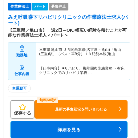
作業療法士
パート
募集停止
みえ呼吸嚥下リハビリクリニック
の作業療法士求人(パ
ート)
【三重県／亀山市】 週2日～OK♪幅広い経験を積むことが可
能な作業療法士求人＜パート＞
三重県 亀山市
ＪＲ関西本線(名古屋－亀山)「亀山
(三重)駅」（バス・車9分）ＪＲ紀勢本線(亀山－新
勤務地
宮)「亀山(三重)駅」（バス・車9分）
【仕事内容】 ■リハビリ、機能回復訓練業務 ・有床
クリニックでのリハビリ業務 …
仕事内容
車通勤可
最新の募集状況を問い合わせる
保存する
詳細を見る