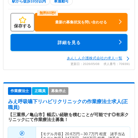
駅から徒歩10分以内
車通勤可
最新の募集状況を問い合わせる
保存する
詳細を見る
あんしん介護株式会社の求人一覧
更新日：2026/05/08 求人番号：709391
作業療法士
正職員
募集停止
みえ呼吸嚥下リハビリクリニック
の作業療法士求人(正
職員)
【三重県／亀山市】幅広い経験を積むことが可能です◎有床ク
リニックにて作業療法士募集！
【モデル月収】
20.6
万円～
30.7
万円
程度 諸手当込