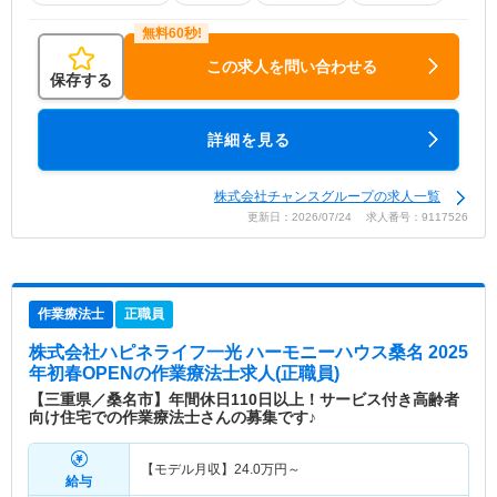
この求人を問い合わせる
保存する
詳細を見る
株式会社チャンスグループの求人一覧
更新日：2026/07/24 求人番号：9117526
作業療法士
正職員
株式会社ハピネライフ一光 ハーモニーハウス桑名 2025
年初春OPEN
の作業療法士求人(正職員)
【三重県／桑名市】年間休日110日以上！サービス付き高齢者
向け住宅での作業療法士さんの募集です♪
【モデル月収】
24.0
万円～
給与