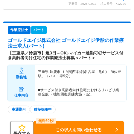
更新日：2026/02/13 求人番号：712229
作業療法士
パート
ゴールドエイジ株式会社 ゴールドエイジ伊船
の作業療
法士求人(パート)
【三重県／鈴鹿市】週3日～OK♪マイカー通勤可◎サービス付
き高齢者向け住宅の作業療法士募集＜パート＞
三重県 鈴鹿市
ＪＲ関西本線(名古屋－亀山)「加佐登
駅」（バス・車9分）
勤務地
■サービス付き高齢者向け住宅におけるリハビリ業
務全般 ・機能回復訓練実施 ・記…
仕事内容
車通勤可
積極採用中
この求人を問い合わせる
保存する