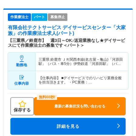
作業療法士
パート
募集停止
有限会社テクトサービス デイサービスセンター「大家
族」
の作業療法士求人(パート)
【三重県／鈴鹿市】 週3日～OK♪送迎業務なし★デイサービ
スにて作業療法士の募集です＜パート＞
三重県 鈴鹿市
ＪＲ関西本線(名古屋－亀山)「河原田
駅」（バス・車5分）伊勢鉄道「河原田駅」（バ
勤務地
ス・車5分）
【仕事内容】 ■デイサービスでのリハビリ業務全般
を担当頂きます。 ・PC業務：…
仕事内容
最新の募集状況を問い合わせる
保存する
詳細を見る