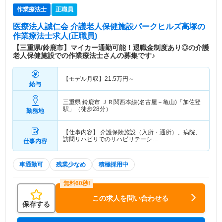
作業療法士
正職員
医療法人誠仁会 介護老人保健施設パークヒルズ高塚
の
作業療法士求人(正職員)
【三重県/鈴鹿市】マイカー通勤可能！退職金制度あり◎の介護
老人保健施設での作業療法士さんの募集です♪
【モデル月収】
21.5
万円～
給与
三重県 鈴鹿市
ＪＲ関西本線(名古屋－亀山)「加佐登
駅」（徒歩28分）
勤務地
【仕事内容】 介護保険施設（入所・通所）、病院、
訪問リハビリでのリハビリテーシ…
仕事内容
車通勤可
残業少なめ
積極採用中
この求人を問い合わせる
保存する