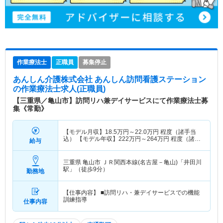
作業療法士
正職員
募集停止
あんしん介護株式会社 あんしん訪問看護ステーション
の作業療法士求人(正職員)
【三重県／亀山市】訪問リハ兼デイサービスにて作業療法士募
集《常勤》
【モデル月収】
18.5
万円～
22.0
万円
程度（諸手当
込） 【モデル年収】
222
万円～
264
万円
程度（諸手
給与
当込・賞与別途支給）
三重県 亀山市
ＪＲ関西本線(名古屋－亀山)「井田川
駅」（徒歩9分）
勤務地
【仕事内容】 ■訪問リハ・兼デイサービスでの機能
訓練指導
仕事内容