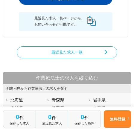
最近見た求人一覧ページから、
お問い合わせが可能です。
最近見た求人一覧
作業療法士の求人を絞り込む
都道府県から作業療法士の求人を探す
北海道
青森県
岩手県
宮城県
秋田県
山形県
0
0
0
福島県
茨城県
栃木県
件
件
件
無料登録
保存した求人
最近見た求人
保存した条件
群馬県
埼玉県
千葉県
もっと見る
東京都
神奈川県
新潟県