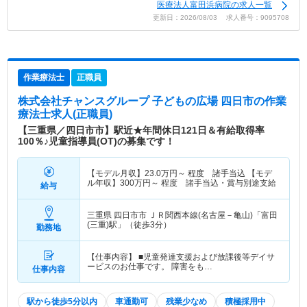
医療法人富田浜病院の求人一覧
更新日：2026/08/03 求人番号：9095708
作業療法士
正職員
株式会社チャンスグループ 子どもの広場 四日市
の作業
療法士求人(正職員)
【三重県／四日市市】駅近★年間休日121日＆有給取得率
100％♪児童指導員(OT)の募集です！
【モデル月収】
23.0
万円～
程度 諸手当込 【モデ
ル年収】
300
万円～
程度 諸手当込・賞与別途支給
給与
三重県 四日市市
ＪＲ関西本線(名古屋－亀山)「富田
(三重)駅」（徒歩3分）
勤務地
【仕事内容】 ■児童発達支援および放課後等デイサ
ービスのお仕事です。 障害をも…
仕事内容
駅から徒歩5分以内
車通勤可
残業少なめ
積極採用中