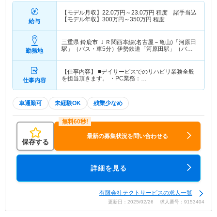
【モデル月収】
22.0
万円～
23.0
万円
程度 諸手当込
【モデル年収】
300
万円～
350
万円
程度
給与
三重県 鈴鹿市
ＪＲ関西本線(名古屋－亀山)「河原田
駅」（バス・車5分）伊勢鉄道「河原田駅」（バ
勤務地
ス・車5分）
【仕事内容】 ■デイサービスでのリハビリ業務全般
を担当頂きます。 ・PC業務：…
仕事内容
車通勤可
未経験OK
残業少なめ
最新の募集状況を問い合わせる
保存する
詳細を見る
有限会社テクトサービスの求人一覧
更新日：2025/02/26 求人番号：9153404