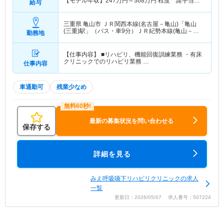
【モデル年収】
247
万円～
368
万円
程度 諸手当
給与
込・別途賞与支給
三重県 亀山市
ＪＲ関西本線(名古屋－亀山)「亀山
(三重)駅」（バス・車9分）ＪＲ紀勢本線(亀山－新
勤務地
宮)「亀山(三重)駅」（バス・車9分）
【仕事内容】 ■リハビリ、機能回復訓練業務 ・有床
クリニックでのリハビリ業務 …
仕事内容
車通勤可
残業少なめ
最新の募集状況を問い合わせる
保存する
詳細を見る
みえ呼吸嚥下リハビリクリニックの求人
一覧
更新日：2026/05/07 求人番号：507224