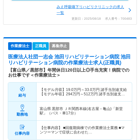
みえ呼吸嚥下リハビリクリニックの求人
一覧
更新日：2025/08/18 求人番号：700483
作業療法士
正職員
募集停止
医療法人社団一志会 池田リハビリテーション病院 池田
リハビリテーション病院
の作業療法士求人(正職員)
【富山県／黒部市】年間休日120日以上◎手当充実！病院での
お仕事です＜作業療法士＞
【モデル月収】
19.0
万円～
33.0
万円
諸手当別途支給
【モデル年収】
294
万円～
512
万円
諸手当別途支
給与
給・賞与込み
富山県 黒部市
ＪＲ関西本線(名古屋－亀山)「新堂
駅」（バス・車17分）
勤務地
【仕事内容】 ■回復期病棟での作業療法士業務 ■マ
ンツーマンで症状に合わせた…
仕事内容