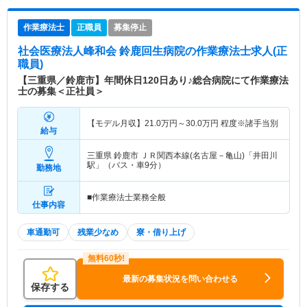
作業療法士
正職員
募集停止
社会医療法人峰和会 鈴鹿回生病院
の作業療法士求人(正
職員)
【三重県／鈴鹿市】年間休日120日あり♪総合病院にて作業療法
士の募集＜正社員＞
【モデル月収】
21.0
万円～
30.0
万円
程度※諸手当別
給与
三重県 鈴鹿市
ＪＲ関西本線(名古屋－亀山)「井田川
駅」（バス・車9分）
勤務地
■作業療法士業務全般
仕事内容
車通勤可
残業少なめ
寮・借り上げ
最新の募集状況を問い合わせる
保存する