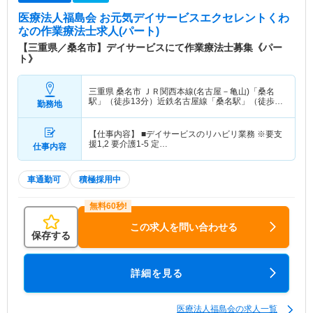
医療法人福島会 お元気デイサービスエクセレントくわ
な
の作業療法士求人(パート)
【三重県／桑名市】デイサービスにて作業療法士募集《パー
ト》
三重県 桑名市
ＪＲ関西本線(名古屋－亀山)「桑名
駅」（徒歩13分）近鉄名古屋線「桑名駅」（徒歩
勤務地
13分） 他
【仕事内容】 ■デイサービスのリハビリ業務 ※要支
援1,2 要介護1-5 定…
仕事内容
車通勤可
積極採用中
この求人を問い合わせる
保存する
詳細を見る
医療法人福島会の求人一覧