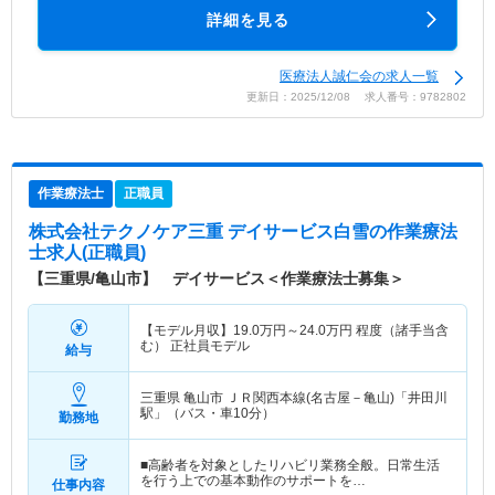
詳細を見る
医療法人誠仁会の求人一覧
更新日：2025/12/08 求人番号：9782802
作業療法士
正職員
株式会社テクノケア三重 デイサービス白雪
の作業療法
士求人(正職員)
【三重県/亀山市】 デイサービス＜作業療法士募集＞
【モデル月収】
19.0
万円～
24.0
万円
程度（諸手当含
む） 正社員モデル
給与
三重県 亀山市
ＪＲ関西本線(名古屋－亀山)「井田川
駅」（バス・車10分）
勤務地
■高齢者を対象としたリハビリ業務全般。日常生活
を行う上での基本動作のサポートを…
仕事内容