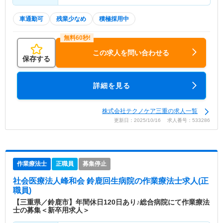
車通勤可
残業少なめ
積極採用中
この求人を問い合わせる
保存する
詳細を見る
株式会社テクノケア三重の求人一覧
更新日：2025/10/16 求人番号：533286
作業療法士
正職員
募集停止
社会医療法人峰和会 鈴鹿回生病院
の作業療法士求人(正
職員)
【三重県／鈴鹿市】年間休日120日あり♪総合病院にて作業療法
士の募集＜新卒用求人＞