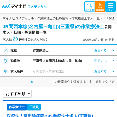
マイナビコメディカル
作業療法士の転職情報
作業療法士求人一覧
ＪＲ関西
JR関西本線(名古屋－亀山)(三重県)の作業療法士
公開
求人・転職・募集情報一覧
20
求人数
件
※非公開求人を除く
2026年08月07日(金)更新
職種
作業療法士
変更する
勤務地
三重県ＪＲ関西本線(名古屋－亀山)
変更する
求人条件
その他求人条件未設定
変更する
この検索条件を保存する
条件をクリア
作業療法士
正職員
医療法人富田浜病院
の作業療法士求人(正職員)