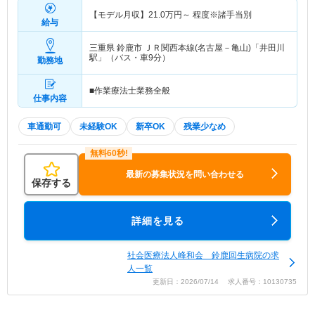
【モデル月収】
21.0
万円～
程度※諸手当別
給与
三重県 鈴鹿市
ＪＲ関西本線(名古屋－亀山)「井田川
駅」（バス・車9分）
勤務地
■作業療法士業務全般
仕事内容
車通勤可
未経験OK
新卒OK
残業少なめ
最新の募集状況を問い合わせる
保存する
詳細を見る
社会医療法人峰和会 鈴鹿回生病院の求
人一覧
更新日：2026/07/14 求人番号：10130735