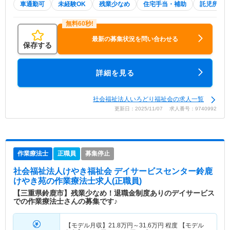
車通勤可
未経験OK
残業少なめ
住宅手当・補助
託児所・
最新の募集状況を問い合わせる
保存する
詳細を見る
社会福祉法人いろどり福祉会の求人一覧
更新日：2025/11/07 求人番号：9740992
作業療法士
正職員
募集停止
社会福祉法人けやき福祉会 デイサービスセンター鈴鹿
けやき苑
の作業療法士求人(正職員)
【三重県鈴鹿市】残業少なめ！退職金制度ありのデイサービス
での作業療法士さんの募集です♪
【モデル月収】
21.8
万円～
31.6
万円
程度 【モデル