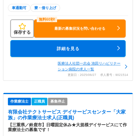
車通勤可
寮・借り上げ
最新の募集状況を問い合わせる
保存する
詳細を見る
医療法人社団一志会 池田リハビリテー
ション病院の求人一覧
更新日：2025/06/27 求人番号：9021514
作業療法士
正職員
募集停止
有限会社テクトサービス デイサービスセンター「大家
族」
の作業療法士求人(正職員)
【三重県／鈴鹿市】日曜固定休み★大規模デイサービスにて作
業療法士の募集です！