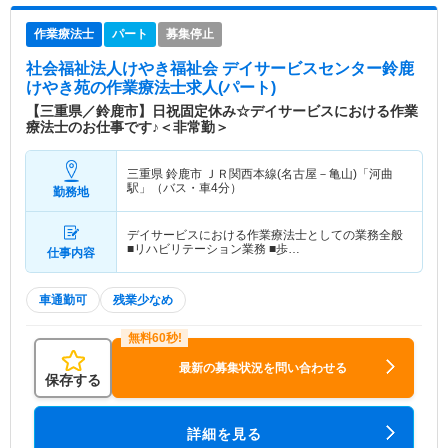
作業療法士
パート
募集停止
社会福祉法人けやき福祉会 デイサービスセンター鈴鹿
けやき苑
の作業療法士求人(パート)
【三重県／鈴鹿市】日祝固定休み☆デイサービスにおける作業
療法士のお仕事です♪＜非常勤＞
三重県 鈴鹿市
ＪＲ関西本線(名古屋－亀山)「河曲
駅」（バス・車4分）
勤務地
デイサービスにおける作業療法士としての業務全般
■リハビリテーション業務 ■歩…
仕事内容
車通勤可
残業少なめ
最新の募集状況を問い合わせる
保存する
詳細を見る