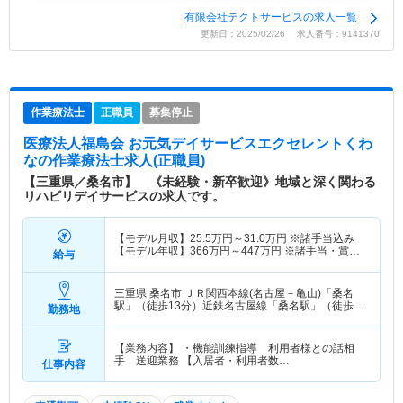
有限会社テクトサービスの求人一覧
更新日：2025/02/26 求人番号：9141370
作業療法士
正職員
募集停止
医療法人福島会 お元気デイサービスエクセレントくわ
な
の作業療法士求人(正職員)
【三重県／桑名市】 《未経験・新卒歓迎》地域と深く関わる
リハビリデイサービスの求人です。
【モデル月収】
25.5
万円～
31.0
万円
※諸手当込み
【モデル年収】
366
万円～
447
万円
※諸手当・賞与
給与
込み
三重県 桑名市
ＪＲ関西本線(名古屋－亀山)「桑名
駅」（徒歩13分）近鉄名古屋線「桑名駅」（徒歩
勤務地
13分） 他
【業務内容】 ・機能訓練指導 利用者様との話相
手 送迎業務 【入居者・利用者数…
仕事内容