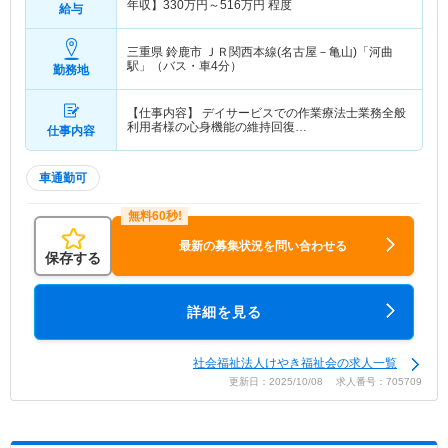
年収】
330
万円～
516
万円
程度
給与
三重県 鈴鹿市
ＪＲ関西本線(名古屋－亀山)「河曲
駅」（バス・車4分）
勤務地
【仕事内容】 デイサービスでの作業療法士業務全般
利用者様の心身機能の維持回復…
仕事内容
車通勤可
最新の募集状況を問い合わせる
保存する
詳細を見る
社会福祉法人けやき福祉会の求人一覧
更新日：2025/10/08 求人番号：705709