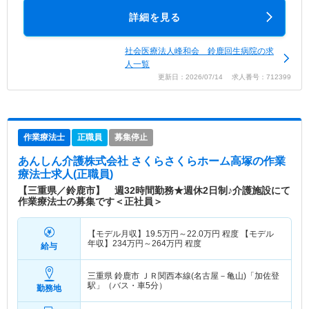
詳細を見る
社会医療法人峰和会 鈴鹿回生病院の求
人一覧
更新日：2026/07/14 求人番号：712399
作業療法士
正職員
募集停止
あんしん介護株式会社 さくらさくらホーム高塚
の作業
療法士求人(正職員)
【三重県／鈴鹿市】 週32時間勤務★週休2日制♪介護施設にて
作業療法士の募集です＜正社員＞
【モデル月収】
19.5
万円～
22.0
万円
程度 【モデル
年収】
234
万円～
264
万円
程度
給与
三重県 鈴鹿市
ＪＲ関西本線(名古屋－亀山)「加佐登
駅」（バス・車5分）
勤務地