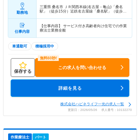
三重県 桑名市
ＪＲ関西本線(名古屋－亀山)「桑名
駅」（徒歩15分）近鉄名古屋線「桑名駅」（徒歩
勤務地
15分） 他
【仕事内容】 サービス付き高齢者向け住宅での作業
療法士業務全般
仕事内容
車通勤可
積極採用中
この求人を問い合わせる
保存する
詳細を見る
株式会社ハピネライフ一光の求人一覧
更新日：2026/05/26 求人番号：10132270
作業療法士
パート