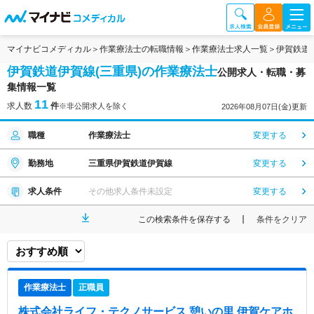
マイナビコメディカル
作業療法士の転職情報
作業療法士求人一覧
伊賀鉄道
伊賀鉄道伊賀線(三重県)の作業療法士
公開求人・転職・募
集情報一覧
11
求人数
件
※非公開求人を除く
2026年08月07日(金)更新
職種
作業療法士
変更する
勤務地
三重県伊賀鉄道伊賀線
変更する
求人条件
その他求人条件未設定
変更する
この検索条件を保存する
条件をクリア
作業療法士
正職員
株式会社ライフ・テクノサービス 憩いの里 伊賀ケアホ