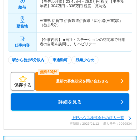
【モデル月収】
23.4
万円～
26.0
万円
程度 【モデル
年収】
304
万円～
338
万円
程度 賞与込
給与
三重県 伊賀市
伊賀鉄道伊賀線「広小路(三重)駅」
（徒歩5分）
勤務地
【仕事内容】 ■当社・ステーションの訪問車で利用
者の自宅を訪問し、リハビリテー…
仕事内容
駅から徒歩5分以内
車通勤可
残業少なめ
最新の募集状況を問い合わせる
保存する
詳細を見る
上野ハウス株式会社の求人一覧
更新日：2025/01/12 求人番号：9069834