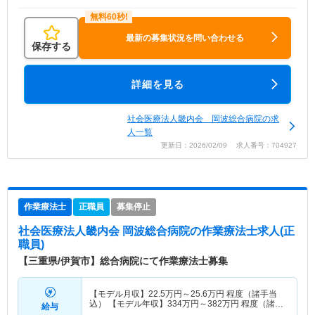
最新の募集状況を問い合わせる
保存する
詳細を見る
社会医療法人畿内会 岡波総合病院の求
人一覧
更新日：2026/02/09 求人番号：704927
作業療法士
正職員
募集停止
社会医療法人畿内会 岡波総合病院
の作業療法士求人(正
職員)
【三重県/伊賀市】総合病院にて作業療法士募集
【モデル月収】
22.5
万円～
25.6
万円
程度（諸手当
込） 【モデル年収】
334
万円～
382
万円
程度（諸手
給与
当・賞与込）