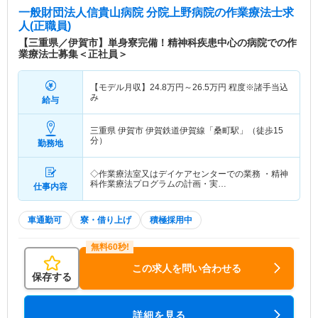
一般財団法人信貴山病院 分院上野病院
の作業療法士求
人(正職員)
【三重県／伊賀市】単身寮完備！精神科疾患中心の病院での作
業療法士募集＜正社員＞
【モデル月収】
24.8
万円～
26.5
万円
程度※諸手当込
み
給与
三重県 伊賀市
伊賀鉄道伊賀線「桑町駅」（徒歩15
分）
勤務地
◇作業療法室又はデイケアセンターでの業務 ・精神
科作業療法プログラムの計画・実…
仕事内容
車通勤可
寮・借り上げ
積極採用中
この求人を問い合わせる
保存する
詳細を見る