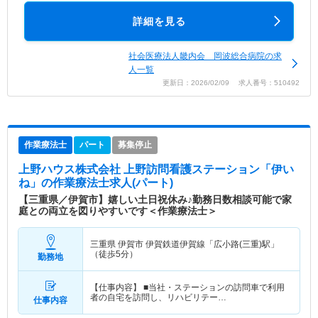
詳細を見る
社会医療法人畿内会 岡波総合病院の求
人一覧
更新日：2026/02/09 求人番号：510492
作業療法士
パート
募集停止
上野ハウス株式会社 上野訪問看護ステーション「伊い
ね」
の作業療法士求人(パート)
【三重県／伊賀市】嬉しい土日祝休み♪勤務日数相談可能で家
庭との両立を図りやすいです＜作業療法士＞
三重県 伊賀市
伊賀鉄道伊賀線「広小路(三重)駅」
（徒歩5分）
勤務地
【仕事内容】 ■当社・ステーションの訪問車で利用
者の自宅を訪問し、リハビリテー…
仕事内容