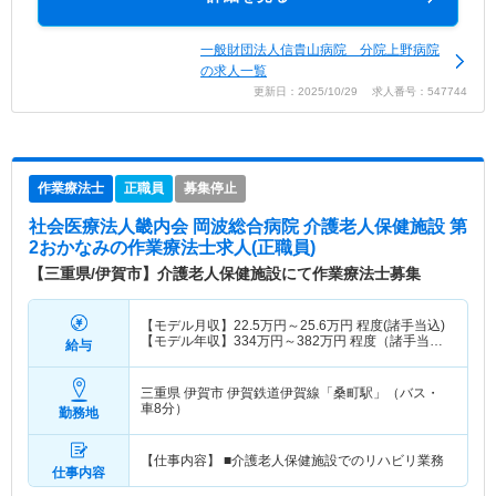
一般財団法人信貴山病院 分院上野病院
の求人一覧
更新日：2025/10/29 求人番号：547744
作業療法士
正職員
募集停止
社会医療法人畿内会 岡波総合病院 介護老人保健施設 第
2おかなみ
の作業療法士求人(正職員)
【三重県/伊賀市】介護老人保健施設にて作業療法士募集
【モデル月収】
22.5
万円～
25.6
万円
程度(諸手当込)
【モデル年収】
334
万円～
382
万円
程度（諸手当・
給与
賞与込）
三重県 伊賀市
伊賀鉄道伊賀線「桑町駅」（バス・
車8分）
勤務地
【仕事内容】 ■介護老人保健施設でのリハビリ業務
仕事内容