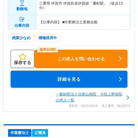
三重県 伊賀市
伊賀鉄道伊賀線「桑町駅」（徒歩15
分）
勤務地
【仕事内容】 ■作業療法士業務全般
仕事内容
残業少なめ
積極採用中
この求人を問い合わせる
保存する
詳細を見る
一般財団法人信貴山病院 分院上野病院
の求人一覧
更新日：2025/10/29 求人番号：9025570
作業療法士
正職員