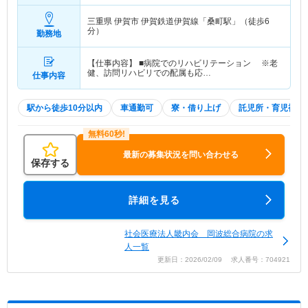
三重県 伊賀市
伊賀鉄道伊賀線「桑町駅」（徒歩6
分）
勤務地
【仕事内容】 ■病院でのリハビリテーション ※老
健、訪問リハビリでの配属も応…
仕事内容
駅から徒歩10分以内
車通勤可
寮・借り上げ
託児所・育児補助
最新の募集状況を問い合わせる
保存する
詳細を見る
社会医療法人畿内会 岡波総合病院の求
人一覧
更新日：2026/02/09 求人番号：704921