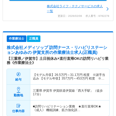
株式会社ライフ・テクノサービスの求人
一覧
更新日：2026/02/06 求人番号：9782278
作業療法士
正職員
株式会社メディソップ 訪問ナース・リハビリステーシ
ョンあゆみの 伊賀支所
の作業療法士求人(正職員)
【三重県／伊賀市】土日祝休み×直行直帰OKの訪問リハビリ業
務《作業療法士》
【モデル月収】
26.5
万円～
31.1
万円
程度 ※諸手当
込み 【モデル年収】
357
万円～
453
万円
程度 ※諸
給与
手当・賞与込み
三重県 伊賀市
伊賀鉄道伊賀線「西大手駅」（徒歩
17分）
勤務地
■訪問リハビリテーション業務 ★直行直帰OK★
《成人》 機能訓練、筋力強化訓…
仕事内容