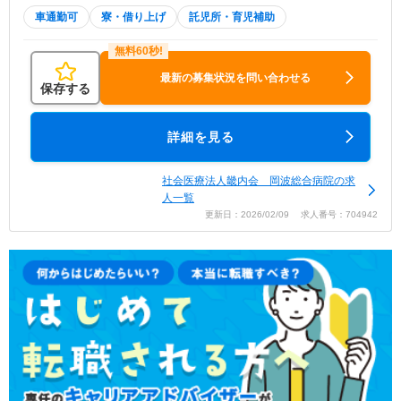
車通勤可
寮・借り上げ
託児所・育児補助
最新の募集状況を問い合わせる
保存する
詳細を見る
社会医療法人畿内会 岡波総合病院の求
人一覧
更新日：2026/02/09 求人番号：704942