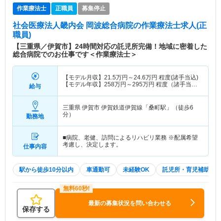
作業療法士
正職員
募集停止
社会医療法人畿内会 岡波総合病院
の作業療法士求人(正
職員)
【三重県／伊賀市】24時間対応の託児所完備！地域に密着した
総合病院でのお仕事です＜作業療法士＞
【モデル月収】
21.5
万円～
24.6
万円
程度(諸手当込)
【モデル年収】
258
万円～
295
万円
程度（諸手当
給与
込・賞与別）
三重県 伊賀市
伊賀鉄道伊賀線「桑町駅」（徒歩6
分）
勤務地
■病院、老健、訪問によるリハビリ業務 ※配属希望
考慮し、決定します。
仕事内容
駅から徒歩10分以内
車通勤可
未経験OK
託児所・育児補助
最新の募集状況を問い合わせる
保存する