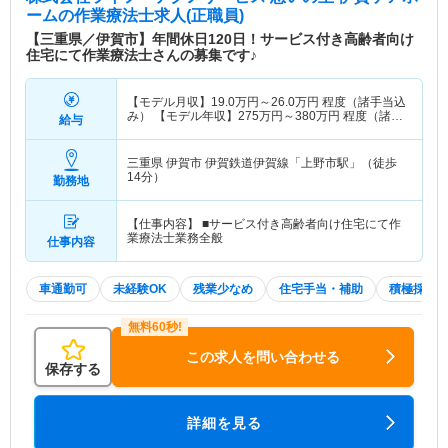
ーム
の作業療法士求人(正職員)
【三重県／伊賀市】年間休日120日！サービス付き高齢者向け
住宅にて作業療法士さんの募集です♪
【モデル月収】
19.0
万円～
26.0
万円
程度（諸手当込
み） 【モデル年収】
275
万円～
380
万円
程度（諸手
給与
当込み・別途賞与支給あり）
三重県 伊賀市
伊賀鉄道伊賀線「上野市駅」（徒歩
14分）
勤務地
【仕事内容】 ■サービス付き高齢者向け住宅にて作
業療法士業務全般
仕事内容
車通勤可
未経験OK
残業少なめ
住宅手当・補助
積極採用
この求人を問い合わせる
保存する
詳細を見る