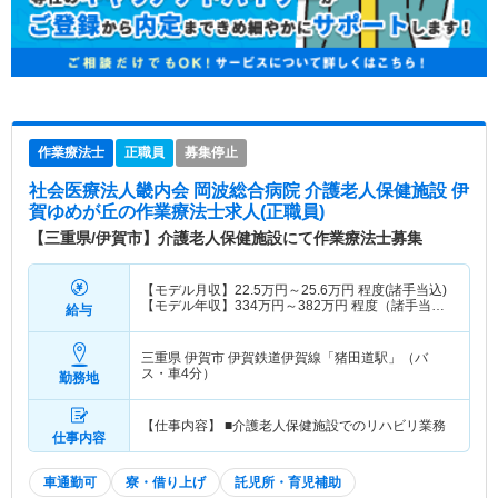
作業療法士
正職員
募集停止
社会医療法人畿内会 岡波総合病院 介護老人保健施設 伊
賀ゆめが丘
の作業療法士求人(正職員)
【三重県/伊賀市】介護老人保健施設にて作業療法士募集
【モデル月収】
22.5
万円～
25.6
万円
程度(諸手当込)
【モデル年収】
334
万円～
382
万円
程度（諸手当・
給与
賞与込）
三重県 伊賀市
伊賀鉄道伊賀線「猪田道駅」（バ
ス・車4分）
勤務地
【仕事内容】 ■介護老人保健施設でのリハビリ業務
仕事内容
車通勤可
寮・借り上げ
託児所・育児補助