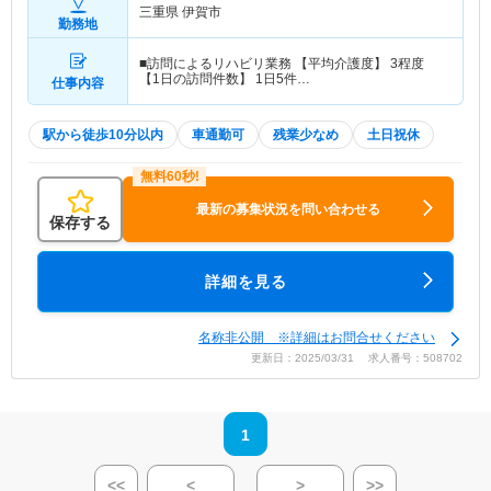
三重県 伊賀市
勤務地
■訪問によるリハビリ業務 【平均介護度】 3程度
【1日の訪問件数】 1日5件…
仕事内容
駅から徒歩10分以内
車通勤可
残業少なめ
土日祝休
最新の募集状況を問い合わせる
保存する
詳細を見る
名称非公開 ※詳細はお問合せください
更新日：2025/03/31 求人番号：508702
1
<<
<
>
>>