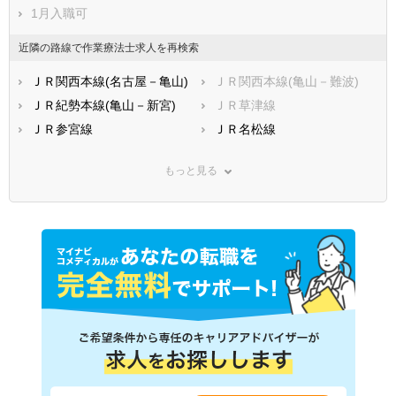
1月入職可
近隣の路線で作業療法士求人を再検索
ＪＲ関西本線(名古屋－亀山)
ＪＲ関西本線(亀山－難波)
ＪＲ紀勢本線(亀山－新宮)
ＪＲ草津線
ＪＲ参宮線
ＪＲ名松線
近鉄名古屋線
近鉄大阪線
もっと見る
近鉄山田線
近鉄湯の山線
近鉄志摩線
近鉄鈴鹿線
近鉄鳥羽線
四日市あすなろう鉄道内部線
四日市あすなろう鉄道八王子
三岐鉄道三岐線
線
三岐鉄道北勢線
伊勢鉄道
養老鉄道養老線