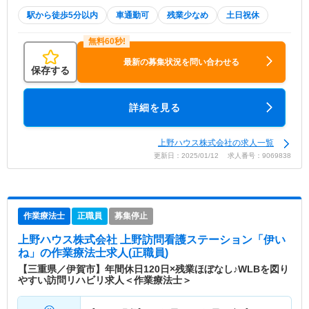
駅から徒歩5分以内
車通勤可
残業少なめ
土日祝休
最新の募集状況を問い合わせる
保存する
詳細を見る
上野ハウス株式会社の求人一覧
更新日：2025/01/12 求人番号：9069838
作業療法士
正職員
募集停止
上野ハウス株式会社 上野訪問看護ステーション「伊い
ね」
の作業療法士求人(正職員)
【三重県／伊賀市】年間休日120日×残業ほぼなし♪WLBを図り
やすい訪問リハビリ求人＜作業療法士＞