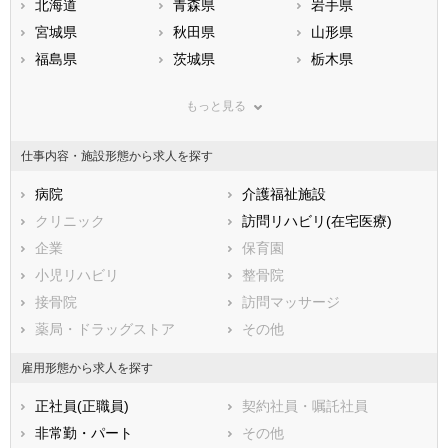
北海道
青森県
岩手県
宮城県
秋田県
山形県
福島県
茨城県
栃木県
群馬県
埼玉県
千葉県
もっと見る
東京都
神奈川県
新潟県
山梨県
長野県
富山県
仕事内容・施設形態から求人を探す
石川県
福井県
岐阜県
静岡県
病院
愛知県
介護福祉施設
三重県
滋賀県
クリニック
京都府
訪問リハビリ(在宅医療)
大阪府
兵庫県
企業
奈良県
保育園
和歌山県
鳥取県
小児リハビリ
島根県
整骨院
岡山県
広島県
接骨院
山口県
訪問マッサージ
徳島県
香川県
薬局・ドラッグストア
愛媛県
その他
高知県
福岡県
佐賀県
長崎県
雇用形態から求人を探す
熊本県
大分県
宮崎県
正社員(正職員)
契約社員・嘱託社員
鹿児島県
沖縄県
非常勤・パート
その他