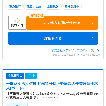
車通勤可
残業少なめ
土日祝休
積極採用中
この求人を問い合わせる
保存する
詳細を見る
株式会社メディソップの求人一覧
更新日：2025/12/04 求人番号：9832976
作業療法士
パート
一般財団法人信貴山病院 分院上野病院
の作業療法士求
人(パート)
【三重県／伊賀市】17時終業☆アットホームな精神科病院での
作業療法士の募集です！＜パート＞