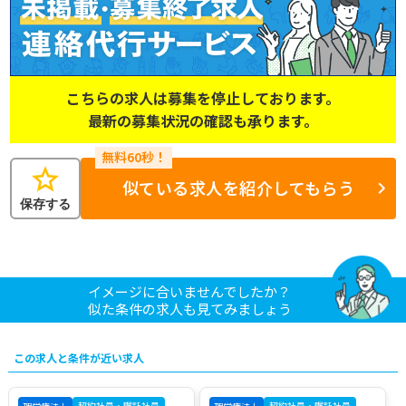
こちらの求人は募集を停止しております。
最新の募集状況の確認も承ります。
star
似ている求人を紹介してもらう
保存する
イメージに合いませんでしたか？
似た条件の求人も見てみましょう
この求人と条件が近い求人
契約社員・嘱託社員
契約社員・嘱託社員