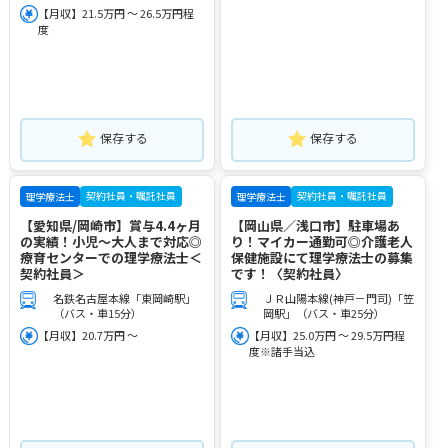
【月収】21.5万円 ～ 26.5万円程
度
保存する
保存する
契約社員・嘱託社員
契約社員・嘱託社員
理学療法士
理学療法士
【愛知県/岡崎市】賞与4.4ヶ月
【岡山県／浅口市】駐車場あ
の実績！小児～大人まで対応◎
り！マイカー通勤可◎介護老人
療育センターでの理学療法士＜
保健施設にて理学療法士の募集
契約社員＞
です！〈契約社員〉
名鉄名古屋本線「東岡崎駅」
ＪＲ山陽本線(神戸－門司)「笠
（バス・車15分）
岡駅」（バス・車25分）
【月収】20.7万円 ～
【月収】25.0万円 ～ 29.5万円程
度※諸手当込