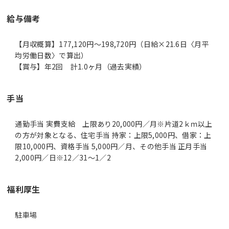
給与備考
【月収概算】177,120円～198,720円（日給×21.6日〈月平
均労働日数〉で算出）
【賞与】年2回 計1.0ヶ月（過去実績）
手当
通勤手当 実費支給 上限あり20,000円／月※片道2ｋｍ以上
の方が対象となる、住宅手当 持家：上限5,000円、借家：上
限10,000円、資格手当 5,000円／月、その他手当 正月手当
2,000円／日※12／31～1／2
福利厚生
駐車場