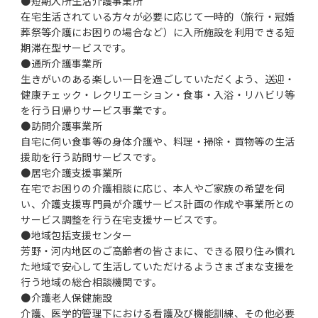
●短期入所生活介護事業所
在宅生活されている方々が必要に応じて一時的（旅行・冠婚
葬祭等介護にお困りの場合など）に入所施設を利用できる短
期滞在型サービスです。
●通所介護事業所
生きがいのある楽しい一日を過ごしていただくよう、送迎・
健康チェック・レクリエーション・食事・入浴・リハビリ等
を行う日帰りサービス事業です。
●訪問介護事業所
自宅に伺い食事等の身体介護や、料理・掃除・買物等の生活
援助を行う訪問サービスです。
●居宅介護支援事業所
在宅でお困りの介護相談に応じ、本人やご家族の希望を伺
い、介護支援専門員が介護サービス計画の作成や事業所との
サービス調整を行う在宅支援サービスです。
●地域包括支援センター
芳野・河内地区のご高齢者の皆さまに、できる限り住み慣れ
た地域で安心して生活していただけるようさまざまな支援を
行う地域の総合相談機関です。
●介護老人保健施設
介護、医学的管理下における看護及び機能訓練、その他必要