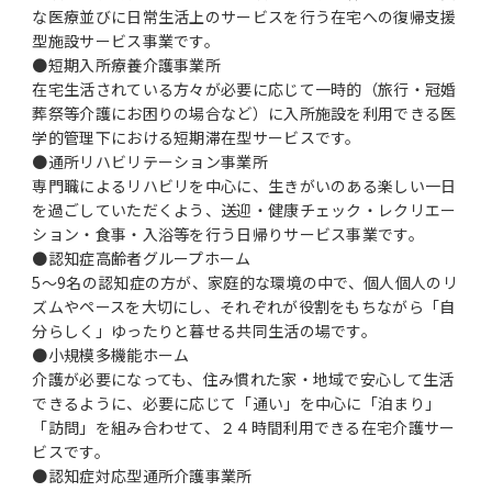
な医療並びに日常生活上のサービスを行う在宅への復帰支援
型施設サービス事業です。
●短期入所療養介護事業所
在宅生活されている方々が必要に応じて一時的（旅行・冠婚
葬祭等介護にお困りの場合など）に入所施設を利用できる医
学的管理下における短期滞在型サービスです。
●通所リハビリテーション事業所
専門職によるリハビリを中心に、生きがいのある楽しい一日
を過ごしていただくよう、送迎・健康チェック・レクリエー
ション・食事・入浴等を行う日帰りサービス事業です。
●認知症高齢者グループホーム
5～9名の認知症の方が、家庭的な環境の中で、個人個人のリ
ズムやペースを大切にし、それぞれが役割をもちながら「自
分らしく」ゆったりと暮せる共同生活の場です。
●小規模多機能ホーム
介護が必要になっても、住み慣れた家・地域で安心して生活
できるように、必要に応じて「通い」を中心に「泊まり」
「訪問」を組み合わせて、２４時間利用できる在宅介護サー
ビスです。
●認知症対応型通所介護事業所