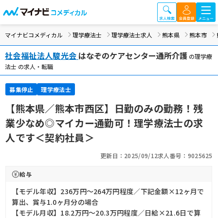
マイナビコメディカル
理学療法士
理学療法士求人
熊本県
熊本市
社会福祉法人駿光会
はなぞのケアセンター通所介護
の理学療
法士 の求人・転職
募集停止
理学療法士
【熊本県／熊本市西区】日勤のみの勤務！残
業少なめ◎マイカー通勤可！理学療法士の求
人です＜契約社員＞
更新日：2025/09/12
求人番号：9025625
給与
【モデル年収】236万円〜264万円程度／下記金額×12ヶ月で
算出、賞与1.0ヶ月分の場合
【モデル月収】18.2万円〜20.3万円程度／日給×21.6日で算