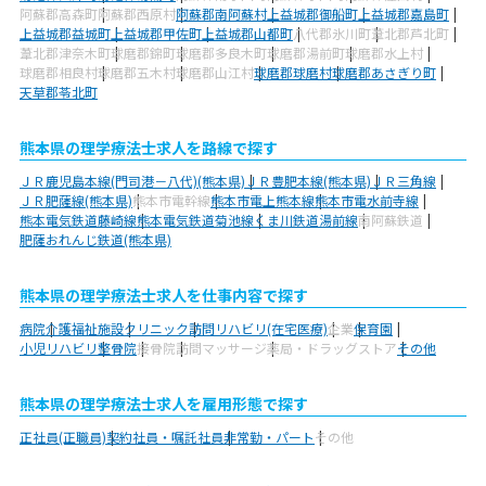
阿蘇郡高森町
阿蘇郡西原村
阿蘇郡南阿蘇村
上益城郡御船町
上益城郡嘉島町
上益城郡益城町
上益城郡甲佐町
上益城郡山都町
八代郡氷川町
葦北郡芦北町
葦北郡津奈木町
球磨郡錦町
球磨郡多良木町
球磨郡湯前町
球磨郡水上村
球磨郡相良村
球磨郡五木村
球磨郡山江村
球磨郡球磨村
球磨郡あさぎり町
天草郡苓北町
熊本県の理学療法士求人を路線で探す
ＪＲ鹿児島本線(門司港－八代)(熊本県)
ＪＲ豊肥本線(熊本県)
ＪＲ三角線
ＪＲ肥薩線(熊本県)
熊本市電幹線
熊本市電上熊本線
熊本市電水前寺線
熊本電気鉄道藤崎線
熊本電気鉄道菊池線
くま川鉄道湯前線
南阿蘇鉄道
肥薩おれんじ鉄道(熊本県)
熊本県の理学療法士求人を仕事内容で探す
病院
介護福祉施設
クリニック
訪問リハビリ(在宅医療)
企業
保育園
小児リハビリ
整骨院
接骨院
訪問マッサージ
薬局・ドラッグストア
その他
熊本県の理学療法士求人を雇用形態で探す
正社員(正職員)
契約社員・嘱託社員
非常勤・パート
その他