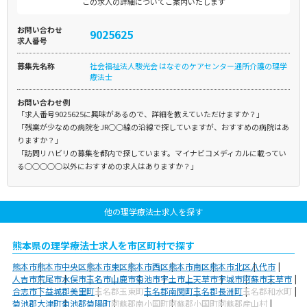
この求人の詳細についてご案内いたします
お問い合わせ
9025625
求人番号
募集先名称
社会福祉法人駿光会 はなぞのケアセンター通所介護の理学
療法士
お問い合わせ例
「求人番号9025625に興味があるので、詳細を教えていただけますか？」
「残業が少なめの病院をJR○○線の沿線で探していますが、おすすめの病院はあ
りますか？」
「訪問リハビリの募集を都内で探しています。マイナビコメディカルに載ってい
る○○○○○以外におすすめの求人はありますか？」
他の理学療法士求人を探す
熊本県の理学療法士求人を市区町村で探す
熊本市
熊本市中央区
熊本市東区
熊本市西区
熊本市南区
熊本市北区
八代市
人吉市
荒尾市
水俣市
玉名市
山鹿市
菊池市
宇土市
上天草市
宇城市
阿蘇市
天草市
合志市
下益城郡美里町
玉名郡玉東町
玉名郡南関町
玉名郡長洲町
玉名郡和水町
菊池郡大津町
菊池郡菊陽町
阿蘇郡南小国町
阿蘇郡小国町
阿蘇郡産山村