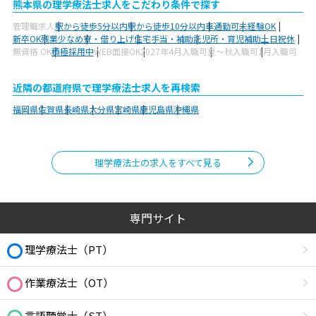
熊本県の理学療法士求人をこだわり条件で探す
管理職求人
駅から徒歩5分以内
駅から徒歩10分以内
車通勤可
未経験OK
新卒OK
残業少なめ
寮・借り上げ
住宅手当・補助
託児所・育児補助
土日祝休
無資格 OK
積極採用中
WEB面接OK
2027年4月入職可
夏～秋入職可
1月入職可
近隣の都道府県で理学療法士求人を再検索
福岡県
佐賀県
長崎県
大分県
宮崎県
鹿児島県
沖縄県
理学療法士の求人をすべて見る
専門サイト
理学療法士（PT）
作業療法士（OT）
言語聴覚士（ST）