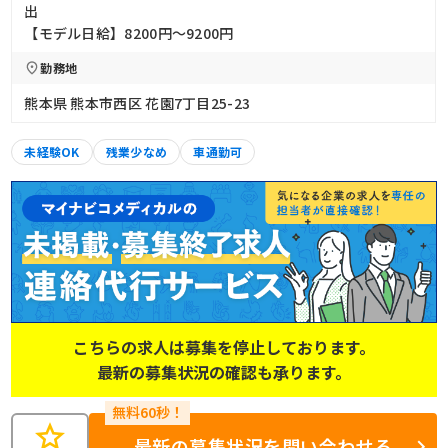
出
【モデル日給】8200円〜9200円
勤務地
熊本県 熊本市西区 花園7丁目25-23
未経験OK
残業少なめ
車通勤可
こちらの求人は募集を停止しております。
最新の募集状況の確認も承ります。
star
最新の募集状況を問い合わせる