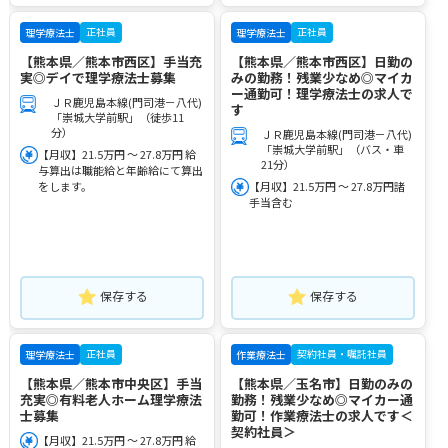
正社員
正社員
理学療法士
理学療法士
【熊本県／熊本市西区】手当充
【熊本県／熊本市西区】日勤の
実◎デイで理学療法士募集
みの勤務！残業少なめ◎マイカ
ー通勤可！理学療法士の求人で
ＪＲ鹿児島本線(門司港－八代)
す
「崇城大学前駅」（徒歩11
分）
ＪＲ鹿児島本線(門司港－八代)
「崇城大学前駅」（バス・車
【月収】21.5万円 ～ 27.8万円 給
21分）
与算出は職能給と年齢給にて算出
をします。
【月収】21.5万円 ～ 27.8万円諸
手当含む
保存する
保存する
正社員
契約社員・嘱託社員
理学療法士
作業療法士
【熊本県／熊本市中央区】手当
【熊本県／玉名市】日勤のみの
充実◎有料老人ホーム理学療法
勤務！残業少なめ◎マイカー通
士募集
勤可！作業療法士の求人です＜
契約社員＞
【月収】21.5万円 ～ 27.8万円 給