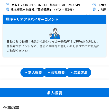
【月収】22.0万円 ～ 26.3万円基本給：20～24.3万円＋資格手当 ※経験年数等に応じて優遇あり
【月収】2
熊本市電水前寺線「田崎橋駅」（バス・車8分）
ＪＲ鹿児
キャリアアドバイザーコメント
日勤のみの勤務！残業少なめ◎マイカー通勤可！ご興味ある方には、
面接対策ポイントなど、さらに詳細をお話しいたしますのでお気軽に
ご相談ください！
求人概要
会社概要
応募方法
求人概要
仕事内容