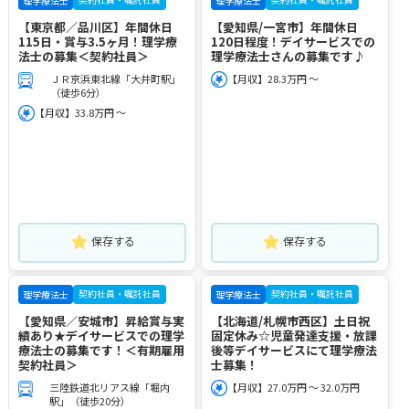
理学療法士
理学療法士
【東京都／品川区】年間休日
【愛知県/一宮市】年間休日
115日・賞与3.5ヶ月！理学療
120日程度！デイサービスでの
法士の募集＜契約社員＞
理学療法士さんの募集です♪
ＪＲ京浜東北線「大井町駅」
【月収】28.3万円 ～
（徒歩6分）
【月収】33.8万円 ～
保存する
保存する
契約社員・嘱託社員
契約社員・嘱託社員
理学療法士
理学療法士
【愛知県／安城市】昇給賞与実
【北海道/札幌市西区】土日祝
績あり★デイサービスでの理学
固定休み☆児童発達支援・放課
療法士の募集です！＜有期雇用
後等デイサービスにて理学療法
契約社員＞
士募集！
三陸鉄道北リアス線「堀内
【月収】27.0万円 ～ 32.0万円
駅」（徒歩20分）