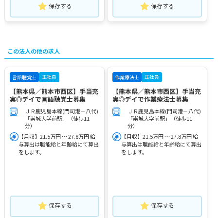
保存する
保存する
この法人の他の求人
正社員
正社員
言語聴覚士
作業療法士
【熊本県／熊本市西区】手当充
【熊本県／熊本市西区】手当充
実◎デイで言語聴覚士募集
実◎デイで作業療法士募集
ＪＲ鹿児島本線(門司港－八代)
ＪＲ鹿児島本線(門司港－八代)
「崇城大学前駅」（徒歩11
「崇城大学前駅」（徒歩11
分）
分）
【月収】21.5万円 ～ 27.8万円 給
【月収】21.5万円 ～ 27.8万円 給
与算出は職能給と年齢給にて算出
与算出は職能給と年齢給にて算出
をします。
をします。
保存する
保存する