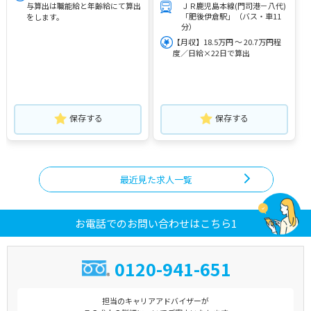
与算出は職能給と年齢給にて算出
ＪＲ鹿児島本線(門司港－八代)
「肥後伊倉駅」（バス・車11
をします。
分）
【月収】18.5万円 ～ 20.7万円程
度／日給×22日で算出
保存する
保存する
最近見た求人一覧
お電話でのお問い合わせはこちら1
0120-941-651
担当のキャリアアドバイザーが