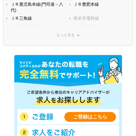
ＪＲ鹿児島本線(門司港－八
ＪＲ豊肥本線
代)
ＪＲ三角線
熊本市電幹線
熊本市電上熊本線
熊本市電水前寺線
熊本電気鉄道藤崎線
熊本電気鉄道菊池線
もっと見る
くま川鉄道湯前線
南阿蘇鉄道
肥薩おれんじ鉄道
ご登録はこちら