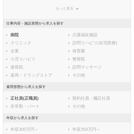
群馬県
埼玉県
千葉県
もっと見る
東京都
神奈川県
新潟県
山梨県
長野県
富山県
仕事内容・施設形態から求人を探す
石川県
福井県
岐阜県
静岡県
病院
愛知県
介護福祉施設
三重県
滋賀県
クリニック
京都府
訪問リハビリ(在宅医療)
大阪府
兵庫県
企業
奈良県
保育園
和歌山県
鳥取県
小児リハビリ
島根県
整骨院
岡山県
広島県
接骨院
山口県
訪問マッサージ
徳島県
香川県
薬局・ドラッグストア
愛媛県
その他
高知県
福岡県
佐賀県
長崎県
雇用形態から求人を探す
熊本県
大分県
宮崎県
正社員(正職員)
契約社員・嘱託社員
鹿児島県
沖縄県
非常勤・パート
その他
年収から求人を探す
年収300万円～
年収350万円～