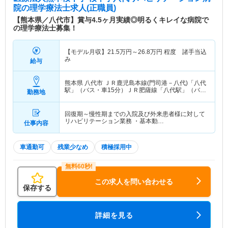
院
の理学療法士求人(正職員)
【熊本県／八代市】賞与4.5ヶ月実績◎明るくキレイな病院で
の理学療法士募集！
【モデル月収】
21.5
万円～
26.8
万円
程度 諸手当込
み
給与
熊本県 八代市
ＪＲ鹿児島本線(門司港－八代)「八代
駅」（バス・車15分）ＪＲ肥薩線「八代駅」（バ
勤務地
ス・車15分） 他
回復期～慢性期までの入院及び外来患者様に対して
リハビリテーション業務 ・基本動…
仕事内容
車通勤可
残業少なめ
積極採用中
この求人を問い合わせる
保存する
詳細を見る