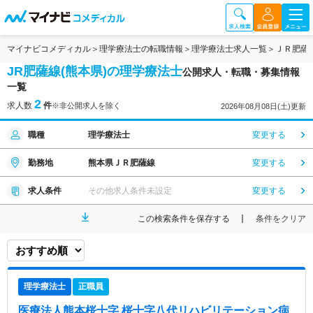
マイナビコメディカル
理学療法士の転職情報
理学療法士求人一覧
ＪＲ肥薩
JR肥薩線(熊本県)の理学療法士
公開求人・転職・募集情報
一覧
2
求人数
件
※非公開求人を除く
2026年08月08日(土)更新
職種
理学療法士
変更する
勤務地
熊本県ＪＲ肥薩線
変更する
求人条件
その他求人条件未設定
変更する
この検索条件を保存する
条件をクリア
理学療法士
正職員
医療法人熊本桜十字 桜十字八代リハビリテーション病