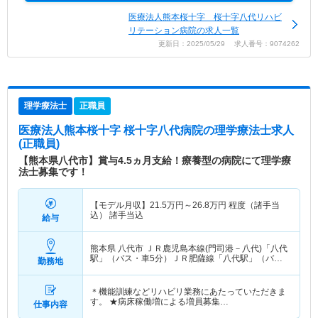
医療法人熊本桜十字 桜十字八代リハビ
リテーション病院の求人一覧
更新日：2025/05/29 求人番号：9074262
理学療法士
正職員
医療法人熊本桜十字 桜十字八代病院
の理学療法士求人
(正職員)
【熊本県八代市】賞与4.5ヵ月支給！療養型の病院にて理学療
法士募集です！
【モデル月収】
21.5
万円～
26.8
万円
程度（諸手当
込） 諸手当込
給与
熊本県 八代市
ＪＲ鹿児島本線(門司港－八代)「八代
駅」（バス・車5分）ＪＲ肥薩線「八代駅」（バ
勤務地
ス・車5分） 他
＊機能訓練などリハビリ業務にあたっていただきま
す。 ★病床稼働増による増員募集…
仕事内容