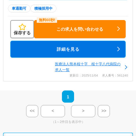
車通勤可
積極採用中
この求人を問い合わせる
保存する
詳細を見る
医療法人熊本桜十字 桜十字八代病院の
求人一覧
更新日：2025/11/04 求人番号：561240
1
<<
<
>
>>
（1～2件目を表示中）