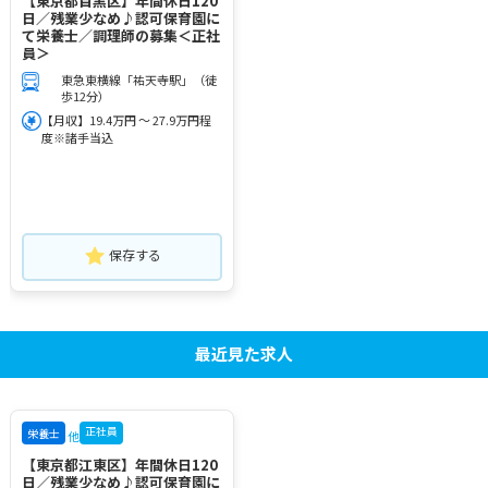
【東京都目黒区】年間休日120
日／残業少なめ♪認可保育園に
て栄養士／調理師の募集＜正社
員＞
東急東横線「祐天寺駅」（徒
歩12分）
【月収】19.4万円 ～ 27.9万円程
度※諸手当込
保存する
最近見た求人
正社員
栄養士
他
【東京都江東区】年間休日120
日／残業少なめ♪認可保育園に