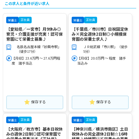
この求人と条件が近い求人
正社員
正社員
栄養士
栄養士
【愛知県／一宮市】月9休み◎
【千葉県／市川市】日祝固定休
育児・介護支援が充実！認可保
み×完全週休2日制◎小規模保
育園にて栄養士募集♪
育園の栄養士求人♪
名鉄名古屋本線「妙興寺駅」
ＪＲ総武線「市川駅」（徒歩
（徒歩17分）
5分）
【月収】23.6万円 ～ 27.6万円程
【月収】20.0万円 ～ 程度 諸手
度 諸手当込
当込み
保存する
保存する
正社員
正社員
栄養士
栄養士
【大阪府／枚方市】基本日祝休
【神奈川県／横浜市南区】土日
みの週休2日制◎認可保育園で
祝休みの完全週休2日制☆16時
の栄養士募集です《正社員》
終業♪幼稚園にて栄養士の募集