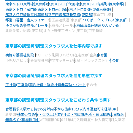
東京メトロ東西線(東京都)
東京メトロ千代田線
東京メトロ有楽町線(東京都)
東京メトロ半蔵門線
東京メトロ南北線
東京メトロ副都心線(東京都)
都営大江戸線
都営浅草線
都営三田線
都営新宿線(東京都)
都電荒川線
都営日暮里・舎人ライナー
埼玉高速鉄道(東京都)
つくばエクスプレス(東京都)
ゆりかもめ
多摩モノレール
東京モノレール
東京臨海高速鉄道りんかい線
北総鉄道北総線(東京都)
ＪＲ上野東京ライン(東京都)
京王新線
東京都の調理師/調理スタッフ求人を仕事内容で探す
病院
介護福祉施設
クリニック
訪問リハビリ(在宅医療)
企業
保育園
小児リハビリ
整骨院
接骨院
訪問マッサージ
薬局・ドラッグストア
その他
東京都の調理師/調理スタッフ求人を雇用形態で探す
正社員(正職員)
契約社員・嘱託社員
非常勤・パート
その他
東京都の調理師/調理スタッフ求人をこだわり条件で探す
管理職求人
駅から徒歩5分以内
駅から徒歩10分以内
車通勤可
未経験OK
新卒OK
残業少なめ
寮・借り上げ
住宅手当・補助
託児所・育児補助
土日祝休
無資格 OK
積極採用中
WEB面接OK
2027年4月入職可
夏～秋入職可
1月入職可