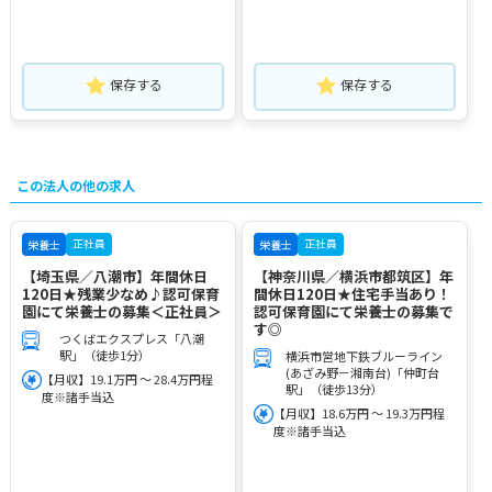
保存する
保存する
この法人の他の求人
正社員
正社員
栄養士
栄養士
【埼玉県／八潮市】年間休日
【神奈川県／横浜市都筑区】年
120日★残業少なめ♪認可保育
間休日120日★住宅手当あり！
園にて栄養士の募集＜正社員＞
認可保育園にて栄養士の募集で
す◎
つくばエクスプレス「八潮
駅」（徒歩1分）
横浜市営地下鉄ブルーライン
(あざみ野－湘南台)「仲町台
【月収】19.1万円 ～ 28.4万円程
駅」（徒歩13分）
度※諸手当込
【月収】18.6万円 ～ 19.3万円程
度※諸手当込