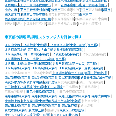
世田谷区
渋谷区
中野区
杉並区
豊島区
北区
荒川区
板橋区
練馬区
足立区
葛飾区
江戸川区
八王子市
立川市
武蔵野市
三鷹市
青梅市
府中市
昭島市
調布市
町田市
小金井市
小平市
日野市
東村山市
国分寺市
国立市
福生市
狛江市
東大和市
清瀬市
東久留米市
武蔵村山市
多摩市
稲城市
羽村市
あきる野市
西東京市
西多摩郡瑞穂町
西多摩郡日の出町
西多摩郡檜原村
西多摩郡奥多摩町
大島町
利島村
新島村
神津島村
三宅村
御蔵島村
八丈島八丈町
青ヶ島村
小笠原村
東京都の調理師/調理スタッフ求人を路線で探す
ＪＲ中央線
ＪＲ総武線(東京都)
ＪＲ東海道本線(東京－熱海)(東京都)
ＪＲ京浜東北線(東京都)
ＪＲ山手線
ＪＲ横須賀線(東京都)
ＪＲ南武線(川崎－立川)(東京都)
ＪＲ武蔵野線(東京都)
ＪＲ横浜線(東京都)
ＪＲ青梅線
ＪＲ五日市線
ＪＲ八高線(東京都)
ＪＲ東北本線(上野－盛岡)(東京都)
ＪＲ常磐線(上野－仙台)(東京都)
ＪＲ埼京線(東京都)
ＪＲ高崎線(東京都)
ＪＲ京葉線(東京－蘇我)(東京都)
ＪＲ中央本線(東京－松本)(東京都)
ＪＲ湘南新宿ライン線(赤羽－武蔵小杉)
西武新宿線(東京都)
西武池袋線(東京都)
西武有楽町線
西武豊島線
西武国分寺線
西武多摩湖線
西武多摩川線
西武拝島線
西武西武園線
西武山口線(東京都)
京王線
京王相模原線(東京都)
京王井の頭線
京王高尾線
京王競馬場線
京王動物園線
小田急小田原線(東京都)
小田急多摩線(東京都)
東急東横線(東京都)
東急目黒線(東京都)
東急田園都市線(東京都)
東急大井町線
東急池上線
東急多摩川線
東急世田谷線
京急本線(東京都)
京急空港線
東武東上線(東京都)
東武伊勢崎線(東京都)
東武亀戸線
東武大師線
京成本線(東京都)
京成押上線
京成金町線
東京メトロ銀座線
東京メトロ丸ノ内線(池袋－荻窪)
東京メトロ日比谷線