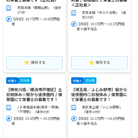
＜正社員＞
京阪本線「御殿山駅」（徒歩
17分）
京急本線「井土ケ谷駅」（徒
歩13分）
【月収】18.7万円 ～ 19.8万円程
度
【月収】19.3万円 ～ 22.3万円程
度※諸手当込
保存する
保存する
正社員
正社員
栄養士
栄養士
【神奈川県／横浜市戸塚区】土
【埼玉県／ふじみ野市】駅から
日祝休み☆駅から徒歩圏内♪保
徒歩圏内◎日祝休み♪保育園に
育園にて栄養士の募集です！
て栄養士の募集です！
ＪＲ東海道本線(東京－熱海)
東武東上線「ふじみ野駅」
「戸塚駅」（徒歩6分）
（徒歩10分）
【月収】25.0万円 ～ 35.0万円程
【月収】22.3万円 ～ 29.4万円程
度
度※諸手当込