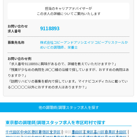
担当のキャリアアドバイザーが
この求人の詳細についてご案内いたします
お問い合わせ
9118893
求人番号
募集先名称
株式会社コビーアンドアソシエイツ コビープリスクールか
めいどの調理師 、栄養士
お問い合わせ例
「求人番号9118893に興味があるので、詳細を教えていただけますか？」
「残業が少なめの病院をJR○○線の沿線で探していますが、おすすめの病院はあ
りますか？」
「訪問リハビリの募集を都内で探しています。マイナビコメディカルに載ってい
る○○○○○以外におすすめの求人はありますか？」
他の調理師/調理スタッフ求人を探す
東京都の調理師/調理スタッフ求人を市区町村で探す
千代田区
中央区
港区
新宿区
文京区
台東区
墨田区
江東区
品川区
目黒区
大田区