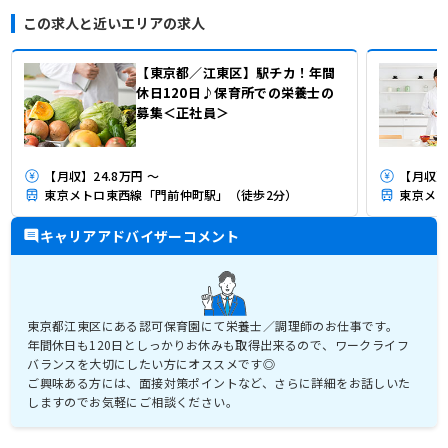
この求人と近いエリアの求人
【東京都／江東区】駅チカ！年間
休日120日♪保育所での栄養士の
募集＜正社員＞
【月収】24.8万円 ～
【月収】2
東京メトロ東西線「門前仲町駅」（徒歩2分）
東京メト
キャリアアドバイザーコメント
東京都江東区にある認可保育園にて栄養士／調理師のお仕事です。
年間休日も120日としっかりお休みも取得出来るので、ワークライフ
バランスを大切にしたい方にオススメです◎
ご興味ある方には、面接対策ポイントなど、さらに詳細をお話しいた
しますのでお気軽にご相談ください。