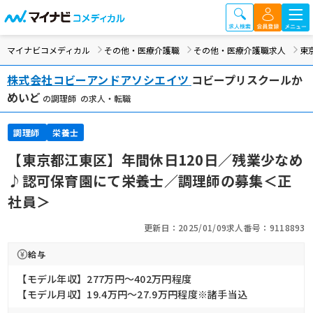
マイナビコメディカル
その他・医療介護職
その他・医療介護職求人
東
株式会社コビーアンドアソシエイツ
コビープリスクールか
めいど
の調理師 の求人・転職
調理師
栄養士
【東京都江東区】年間休日120日／残業少なめ
♪認可保育園にて栄養士／調理師の募集＜正
社員＞
更新日：2025/01/09
求人番号：9118893
給与
【モデル年収】277万円〜402万円程度
【モデル月収】19.4万円〜27.9万円程度※諸手当込