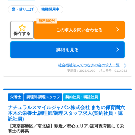
寮・借り上げ
積極採用中
この求人を問い合わせる
保存する
詳細を見る
社会福祉法人てつなぎの会の求人一覧
更新日：2025/01/09 求人番号：9114982
栄養士
調理師/調理スタッフ
契約社員・嘱託社員
ナチュラルスマイルジャパン株式会社 まちの保育園六
本木
の栄養士,調理師/調理スタッフ求人(契約社員・嘱
託社員)
【東京都港区／南北線】駅近／都心エリア♪認可保育園にて栄
養士の募集