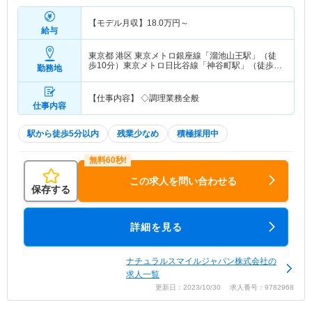
【モデル月収】
18.0
万円～
給与
東京都 港区
東京メトロ銀座線「溜池山王駅」（徒
歩10分）東京メトロ日比谷線「神谷町駅」（徒歩6
勤務地
分） 他
【仕事内容】 ◇調理業務全般
仕事内容
駅から徒歩5分以内
残業少なめ
積極採用中
この求人を問い合わせる
保存する
詳細を見る
ナチュラルスマイルジャパン株式会社の
求人一覧
更新日：2023/10/30 求人番号：9782968