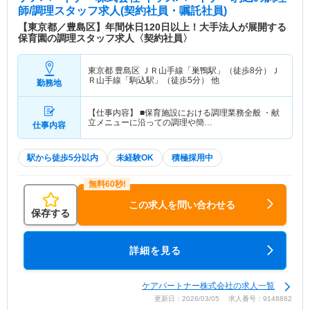
師/調理スタッフ求人(契約社員・嘱託社員)
【東京都／豊島区】年間休日120日以上！大手法人が展開する
保育園の調理スタッフ求人〈契約社員〉
東京都 豊島区
ＪＲ山手線「巣鴨駅」（徒歩8分）Ｊ
Ｒ山手線「駒込駅」（徒歩5分） 他
勤務地
【仕事内容】 ■保育施設における調理業務全般 ・献
立メニューに沿っての調理や簡…
仕事内容
駅から徒歩5分以内
未経験OK
積極採用中
この求人を問い合わせる
保存する
詳細を見る
ケアパートナー株式会社の求人一覧
更新日：2026/03/05 求人番号：9148882