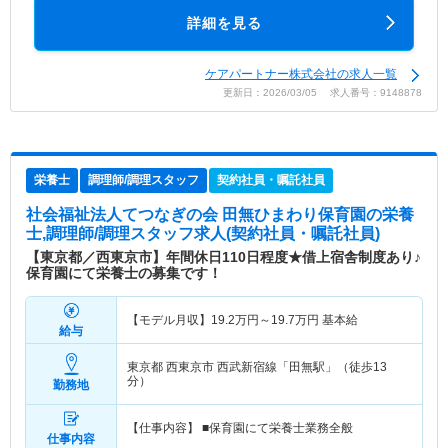
詳細を見る
ケアパートナー株式会社の求人一覧
更新日：2026/03/05 求人番号：9148878
栄養士
調理師/調理スタッフ
契約社員・嘱託社員
社会福祉法人てつなぎの会 田無ひまわり保育園
の栄養
士,調理師/調理スタッフ求人(契約社員・嘱託社員)
【東京都／西東京市】年間休日110日程度★借上宿舎制度あり♪
保育園にて栄養士の募集です！
【モデル月収】
19.2
万円～
19.7
万円
基本給
給与
東京都 西東京市
西武新宿線「田無駅」（徒歩13
分）
勤務地
【仕事内容】 ■保育園にて栄養士業務全般
仕事内容