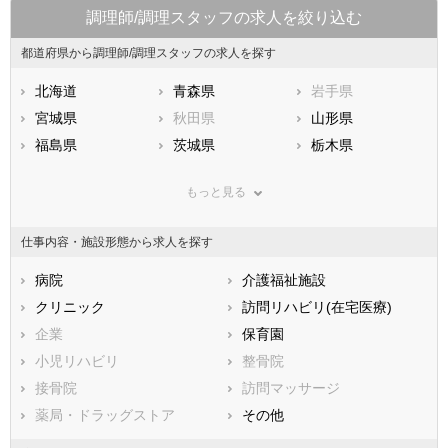
調理師/調理スタッフの求人を絞り込む
都道府県から調理師/調理スタッフの求人を探す
北海道
青森県
岩手県
宮城県
秋田県
山形県
福島県
茨城県
栃木県
群馬県
埼玉県
千葉県
もっと見る
東京都
神奈川県
新潟県
山梨県
長野県
富山県
仕事内容・施設形態から求人を探す
石川県
福井県
岐阜県
静岡県
病院
愛知県
介護福祉施設
三重県
滋賀県
クリニック
京都府
訪問リハビリ(在宅医療)
大阪府
兵庫県
企業
奈良県
保育園
和歌山県
鳥取県
小児リハビリ
島根県
整骨院
岡山県
広島県
接骨院
山口県
訪問マッサージ
徳島県
香川県
薬局・ドラッグストア
愛媛県
その他
高知県
福岡県
佐賀県
長崎県