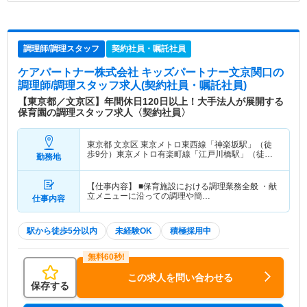
調理師/調理スタッフ
契約社員・嘱託社員
ケアパートナー株式会社 キッズパートナー文京関口
の
調理師/調理スタッフ求人(契約社員・嘱託社員)
【東京都／文京区】年間休日120日以上！大手法人が展開する
保育園の調理スタッフ求人〈契約社員〉
東京都 文京区
東京メトロ東西線「神楽坂駅」（徒
歩9分）東京メトロ有楽町線「江戸川橋駅」（徒歩1
勤務地
分）
【仕事内容】 ■保育施設における調理業務全般 ・献
立メニューに沿っての調理や簡…
仕事内容
駅から徒歩5分以内
未経験OK
積極採用中
この求人を問い合わせる
保存する