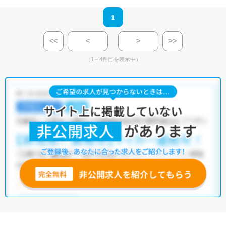
1
<<
<
>
>>
（1～4件目を表示中）