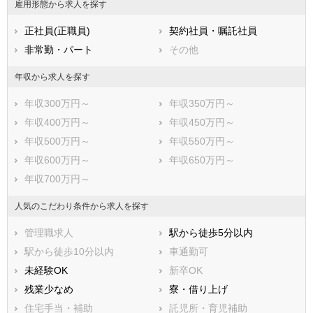
雇用形態から求人を探す
熊本県
大分県
宮崎県
正社員(正職員)
契約社員・嘱託社員
鹿児島県
沖縄県
非常勤・パート
その他
年収から求人を探す
年収300万円～
年収350万円～
年収400万円～
年収450万円～
年収500万円～
年収550万円～
年収600万円～
年収650万円～
年収700万円～
人気のこだわり条件から求人を探す
管理職求人
駅から徒歩5分以内
駅から徒歩10分以内
車通勤可
未経験OK
新卒OK
残業少なめ
寮・借り上げ
住宅手当・補助
託児所・育児補助