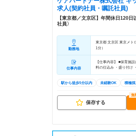
ケアパートナー株式会社 キ
求人(契約社員・嘱託社員)
【東京都／文京区】年間休日120
社員〉
東京都 文京区
東京メト
1分）
勤務地
【仕事内容】 ■保育施
料の仕込み ・盛り付け 
仕事内容
駅から徒歩5分以内
未経験OK
積極採
保存する