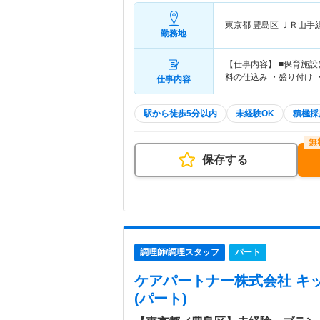
東京都 豊島区
ＪＲ山手
勤務地
【仕事内容】 ■保育施
料の仕込み ・盛り付け 
仕事内容
駅から徒歩5分以内
未経験OK
積極採
保存する
調理師/調理スタッフ
パート
ケアパートナー株式会社 キ
(パート)