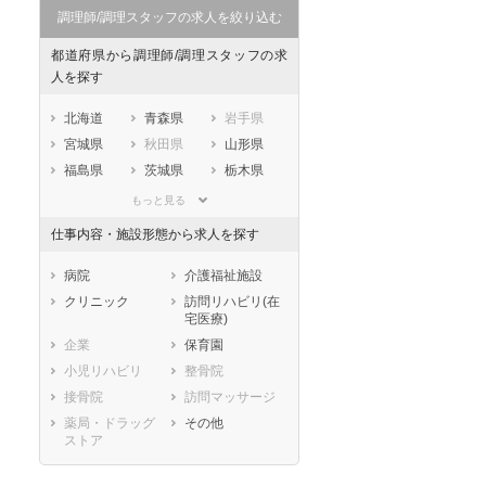
調理師/調理スタッフの求人を絞り込む
都道府県から調理師/調理スタッフの求
人を探す
北海道
青森県
岩手県
宮城県
秋田県
山形県
福島県
茨城県
栃木県
群馬県
埼玉県
千葉県
もっと見る
東京都
神奈川県
新潟県
仕事内容・施設形態から求人を探す
山梨県
長野県
富山県
石川県
福井県
岐阜県
病院
介護福祉施設
静岡県
愛知県
三重県
クリニック
訪問リハビリ(在
宅医療)
滋賀県
京都府
大阪府
企業
保育園
兵庫県
奈良県
和歌山県
小児リハビリ
整骨院
鳥取県
島根県
岡山県
接骨院
訪問マッサージ
広島県
山口県
徳島県
薬局・ドラッグ
その他
香川県
愛媛県
高知県
ストア
福岡県
佐賀県
長崎県
熊本県
大分県
宮崎県