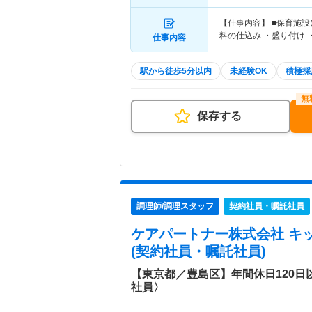
【仕事内容】 ■保育施
料の仕込み ・盛り付け 
仕事内容
駅から徒歩5分以内
未経験OK
積極採
保存する
調理師/調理スタッフ
契約社員・嘱託社員
ケアパートナー株式会社 キ
(契約社員・嘱託社員)
【東京都／豊島区】年間休日120
社員〉