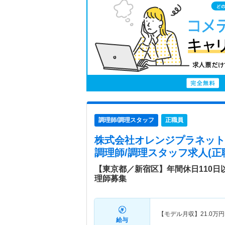
調理師/調理スタッフ
正職員
株式会社オレンジプラネット Bright
調理師/調理スタッフ求人(正
【東京都／新宿区】年間休日110
理師募集
【モデル月収】
21.0
万円
給与