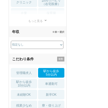
訪問リハビリ
クリニック
（在宅医療）
企業
保育園
もっと見る
小児リハビリ
整骨院
年収
※単一選択
接骨院
訪問マッサージ
薬局・
その他
ドラッグストア
こだわり条件
駅から徒歩
管理職求人
5分以内
駅から徒歩
車通勤可
10分以内
未経験OK
新卒OK
残業少なめ
寮・借り上げ