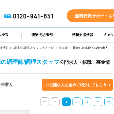
0120-941-651
無料転職サポートを
ド
求人検索
転職成功事例
転職支
職情報
調理師/調理スタッフ求人一覧
東京都
駅から徒歩5分以内の求人
内の調理師/調理スタッフ
公開求人・転職・募集情
公開求人
非公開求人を含めて紹介してもらう
<<
<
>
>>
1
2
3