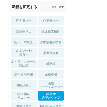
職種を変更する
※単一選択
理学療法士
作業療法士
言語聴覚士
臨床検査技師
臨床工学技士
診療放射線技師
管理栄養士/
柔道整復師
栄養士
あん摩マッサージ
鍼灸師
指圧師
調剤薬局事務
医療事務
治験
視能訓練士
コーディネーター
臨床開発
調理師/
モニター
調理スタッフ
児童指導員
機能訓練指導員