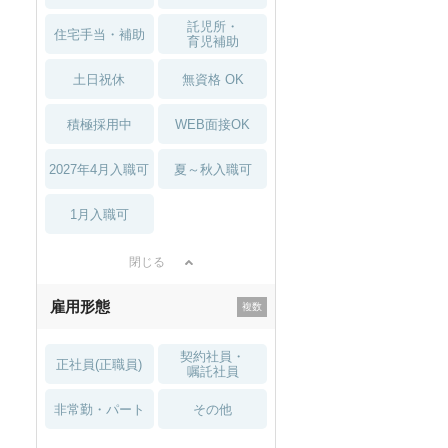
託児所・
住宅手当・補助
育児補助
土日祝休
無資格 OK
積極採用中
WEB面接OK
2027年4月入職可
夏～秋入職可
1月入職可
閉じる
雇用形態
契約社員・
正社員(正職員)
嘱託社員
非常勤・パート
その他