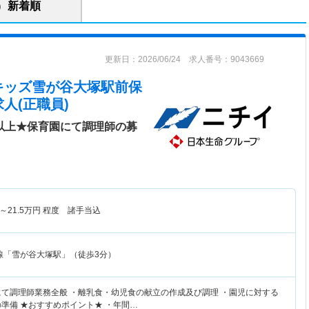
新着順
更新日：2026/06/24 求人番号：9043669
キッズ雪が谷大塚駅前保
人(正職員)
日以上★保育園にて調理師の募
～
21.5
万円
程度 諸手当込
線「雪が谷大塚駅」（徒歩3分）
にて調理師業務全般 ・離乳食・幼児食の献立の作成及び調理 ・園児に対する
の準備 ★おすすめポイント★ ・年間…