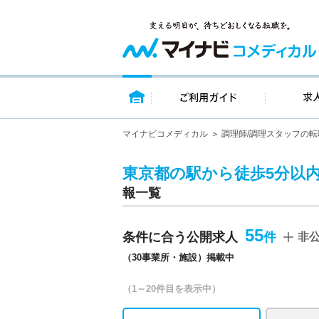
トップページ
ご利用ガイ
マイナビコメディカル
調理師/調理スタッフの転
東京都の駅から徒歩5分以
報一覧
55
条件に合う公開求人
非
（30事業所・施設）掲載中
（1～20件目を表示中）