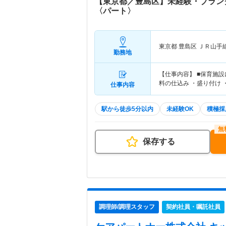
【東京都／豊島区】未経験・ブラン
〈パート〉
東京都 豊島区
ＪＲ山手
勤務地
【仕事内容】 ■保育施
料の仕込み ・盛り付け 
仕事内容
駅から徒歩5分以内
未経験OK
積極採
保存する
調理師/調理スタッフ
契約社員・嘱託社員