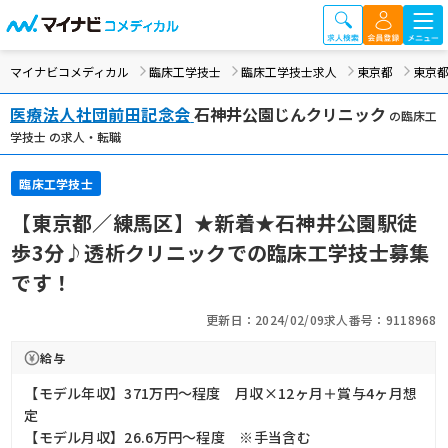
マイナビコメディカル
臨床工学技士
臨床工学技士求人
東京都
東京都
医療法人社団前田記念会
石神井公園じんクリニック
の臨床工
学技士 の求人・転職
臨床工学技士
【東京都／練馬区】★新着★石神井公園駅徒
歩3分♪透析クリニックでの臨床工学技士募集
です！
更新日：2024/02/09
求人番号：9118968
給与
【モデル年収】371万円〜程度 月収×12ヶ月＋賞与4ヶ月想
定
【モデル月収】26.6万円〜程度 ※手当含む