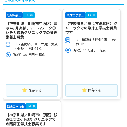
正社員
正社員
管理栄養士
臨床工学技士
【神奈川県／川崎市中原区】賞
【神奈川県／横浜市港北区】ク
与4ヶ月実績♪チームワーク◎
リニックでの臨床工学技士募集
駅チカ透析クリニックでの管理
です
栄養士募集
ＪＲ横浜線「新横浜駅」（徒
歩3分）
ＪＲ南武線(川崎－立川)「武蔵
小杉駅」（徒歩3分）
【月収】25.0万円 ～ 程度
【年収】350万円 ～ 程度
保存する
保存する
正社員
臨床工学技士
【神奈川県／川崎市中原区】駅
近徒歩2分♪透析クリニックで
の臨床工学技士募集です！