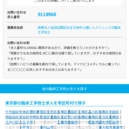
この求人の詳細についてご案内いたします
お問い合わせ
9118968
求人番号
募集先名称
医療法人社団前田記念会 石神井公園じんクリニックの臨床
工学技士
お問い合わせ例
「求人番号9118968に興味があるので、詳細を教えていただけますか？」
「残業が少なめの病院をJR○○線の沿線で探していますが、おすすめの病院はあ
りますか？」
「訪問リハビリの募集を都内で探しています。マイナビコメディカルに載ってい
る○○○○○以外におすすめの求人はありますか？」
他の臨床工学技士求人を探す
東京都の臨床工学技士求人を市区町村で探す
千代田区
中央区
港区
新宿区
文京区
台東区
墨田区
江東区
品川区
目黒区
大田区
世田谷区
渋谷区
中野区
杉並区
豊島区
北区
荒川区
板橋区
練馬区
足立区
葛飾区
江戸川区
八王子市
立川市
武蔵野市
三鷹市
青梅市
府中市
昭島市
調布市
町田市
小金井市
小平市
日野市
東村山市
国分寺市
国立市
福生市
狛江市
東大和市
清瀬市