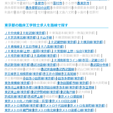
東久留米市
武蔵村山市
多摩市
稲城市
羽村市
あきる野市
西東京市
西多摩郡瑞穂町
西多摩郡日の出町
西多摩郡檜原村
西多摩郡奥多摩町
大島町
利島村
新島村
神津島村
三宅村
御蔵島村
八丈島八丈町
青ヶ島村
小笠原村
東京都の臨床工学技士求人を路線で探す
ＪＲ中央線
ＪＲ総武線(東京都)
ＪＲ東海道本線(東京－熱海)(東京都)
ＪＲ京浜東北線(東京都)
ＪＲ山手線
ＪＲ横須賀線(東京都)
ＪＲ南武線(川崎－立川)(東京都)
ＪＲ武蔵野線(東京都)
ＪＲ横浜線(東京都)
ＪＲ青梅線
ＪＲ五日市線
ＪＲ八高線(東京都)
ＪＲ東北本線(上野－盛岡)(東京都)
ＪＲ常磐線(上野－仙台)(東京都)
ＪＲ埼京線(東京都)
ＪＲ高崎線(東京都)
ＪＲ京葉線(東京－蘇我)(東京都)
ＪＲ中央本線(東京－松本)(東京都)
ＪＲ湘南新宿ライン線(赤羽－武蔵小杉)
西武新宿線(東京都)
西武池袋線(東京都)
西武有楽町線
西武豊島線
西武国分寺線
西武多摩湖線
西武多摩川線
西武拝島線
西武西武園線
西武山口線(東京都)
京王線
京王相模原線(東京都)
京王井の頭線
京王高尾線
京王競馬場線
京王動物園線
小田急小田原線(東京都)
小田急多摩線(東京都)
東急東横線(東京都)
東急目黒線(東京都)
東急田園都市線(東京都)
東急大井町線
東急池上線
東急多摩川線
東急世田谷線
京急本線(東京都)
京急空港線
東武東上線(東京都)
東武伊勢崎線(東京都)
東武亀戸線
東武大師線
京成本線(東京都)
京成押上線
京成金町線
東京メトロ銀座線
東京メトロ丸ノ内線(池袋－荻窪)
東京メトロ日比谷線
東京メトロ東西線(東京都)
東京メトロ千代田線
東京メトロ有楽町線(東京都)
東京メトロ半蔵門線
東京メトロ南北線
東京メトロ副都心線(東京都)