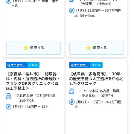
【月収】20.5万円 ～ 程度 諸手
「大阪駅」（徒歩4分）
当込
【月収】19.5万円 ～ 36.7万円程
度（諸手当込）
保存する
保存する
正社員
正社員
臨床工学技士
臨床工学技士
【奈良県／桜井市】 泌尿器
【岐阜県／多治見市】 30年
科・内科・血液透析の未経験・
の歴史を持つ人工透析を中心と
ブランクOKのクリニック＜臨
したクリニック
床工学技士＞
ＪＲ中央本線(名古屋－塩尻)
「多治見駅」（徒歩7分）
名鉄西尾線「桜井(愛知)駅」
（徒歩15分）
【月収】20.7万円 ～ 24.4万円程
【月収】25.0万円 ～ 以上
度