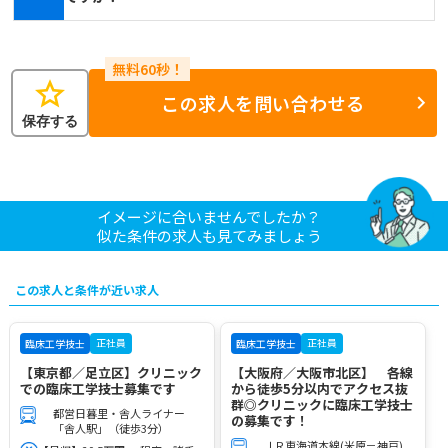
star
この求人を問い合わせる
保存する
イメージに合いませんでしたか？
似た条件の求人も見てみましょう
この求人と条件が近い求人
正社員
正社員
臨床工学技士
臨床工学技士
【東京都／足立区】クリニック
【大阪府／大阪市北区】 各線
での臨床工学技士募集です
から徒歩5分以内でアクセス抜
群◎クリニックに臨床工学技士
都営日暮里・舎人ライナー
の募集です！
「舎人駅」（徒歩3分）
ＪＲ東海道本線(米原－神戸)