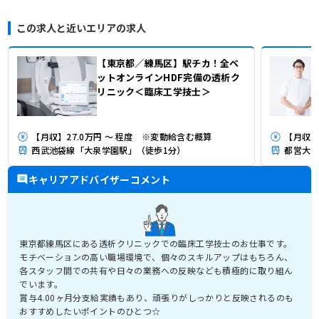
この求人と近いエリアの求人
【東京都／練馬区】駅チカ！全ベ
ットオンラインHDF完備の透析ク
リニック＜臨床工学技士＞
【月収】27.0万円 ～ 程度 ※変動給含む概算
【月収】
西武池袋線「大泉学園駅」（徒歩1分）
都営大江
キャリアアドバイザーコメント
東京都練馬区にある透析クリニックでの臨床工学技士のお仕事です。
モチベーションの高い職場環境で、個々のスキルアップはもちろん、
各スタッフ間での共有や日々の業務への反映なども積極的に取り組ん
でいます。
賞与4.00ヶ月分支給実績もあり、頑張りがしっかりと反映されるのも
おすすめしたいポイントのひとつ☆