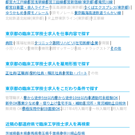
都営大江戸線
都営浅草線
都営三田線
都営新宿線(東京都)
都電荒川線
都営日暮里・舎人ライナー
埼玉高速鉄道(東京都)
つくばエクスプレス(東京都)
ゆりかもめ
多摩モノレール
東京モノレール
東京臨海高速鉄道りんかい線
北総鉄道北総線(東京都)
ＪＲ上野東京ライン(東京都)
京王新線
東京都の臨床工学技士求人を仕事内容で探す
病院
介護福祉施設
クリニック
訪問リハビリ(在宅医療)
企業
保育園
小児リハビリ
整骨院
接骨院
訪問マッサージ
薬局・ドラッグストア
その他
東京都の臨床工学技士求人を雇用形態で探す
正社員(正職員)
契約社員・嘱託社員
非常勤・パート
その他
東京都の臨床工学技士求人をこだわり条件で探す
管理職求人
駅から徒歩5分以内
駅から徒歩10分以内
車通勤可
未経験OK
新卒OK
残業少なめ
寮・借り上げ
住宅手当・補助
託児所・育児補助
土日祝休
無資格 OK
積極採用中
WEB面接OK
2027年4月入職可
夏～秋入職可
1月入職可
近隣の都道府県で臨床工学技士求人を再検索
茨城県
栃木県
群馬県
埼玉県
千葉県
神奈川県
山梨県