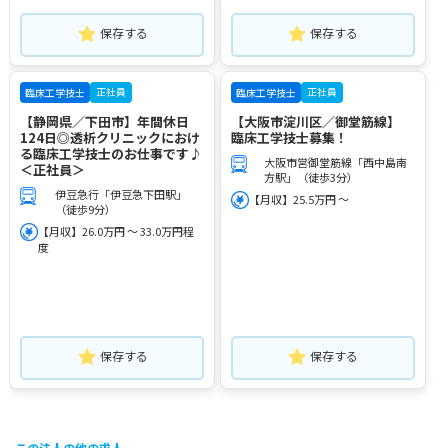
保存する
保存する
正社員
正社員
臨床工学技士
臨床工学技士
【静岡県／下田市】年間休日
【大阪市淀川区／御堂筋線】
124日◎透析クリニックにおけ
臨床工学技士募集！
る臨床工学技士のお仕事です♪
大阪市営御堂筋線「西中島南
＜正社員＞
方駅」（徒歩3分）
伊豆急行「伊豆急下田駅」
【月収】25.5万円 ～
（徒歩9分）
【月収】26.0万円 ～ 33.0万円程
度
保存する
保存する
この法人の他の求人