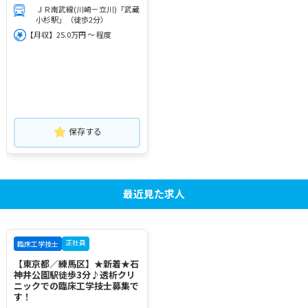
ＪＲ南武線(川崎－立川)「武蔵
小杉駅」（徒歩2分）
【月収】25.0万円 ～ 程度
保存する
最近見た求人
正社員
臨床工学技士
【東京都／練馬区】★新着★石
神井公園駅徒歩3分♪透析クリ
ニックでの臨床工学技士募集で
す！