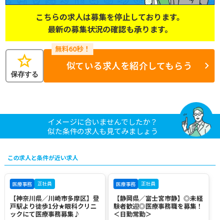
こちらの求人は募集を停止しております。
最新の募集状況の確認も承ります。
star
似ている求人を紹介してもらう
保存する
イメージに合いませんでしたか？
似た条件の求人も見てみましょう
この求人と条件が近い求人
正社員
正社員
医療事務
医療事務
【神奈川県／川崎市多摩区】登
【静岡県／富士宮市静】◎未経
戸駅より徒歩1分★眼科クリニ
験者歓迎◎医療事務職を募集！
ックにて医療事務募集♪
＜日勤常勤＞