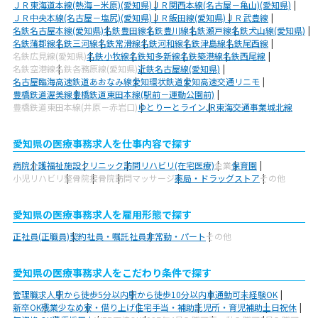
ＪＲ東海道本線(熱海－米原)(愛知県)
ＪＲ関西本線(名古屋－亀山)(愛知県)
ＪＲ中央本線(名古屋－塩尻)(愛知県)
ＪＲ飯田線(愛知県)
ＪＲ武豊線
名鉄名古屋本線(愛知県)
名鉄豊田線
名鉄豊川線
名鉄瀬戸線
名鉄犬山線(愛知県)
名鉄蒲郡線
名鉄三河線
名鉄常滑線
名鉄河和線
名鉄津島線
名鉄尾西線
名鉄広見線(愛知県)
名鉄小牧線
名鉄知多新線
名鉄築港線
名鉄西尾線
名鉄空港線
名鉄各務原線(愛知県)
近鉄名古屋線(愛知県)
名古屋臨海高速鉄道あおなみ線
愛知環状鉄道
愛知高速交通リニモ
豊橋鉄道渥美線
豊橋鉄道東田本線(駅前－運動公園前)
豊橋鉄道東田本線(井原－赤岩口)
ゆとりーとライン
JR東海交通事業城北線
愛知県の医療事務求人を仕事内容で探す
病院
介護福祉施設
クリニック
訪問リハビリ(在宅医療)
企業
保育園
小児リハビリ
整骨院
接骨院
訪問マッサージ
薬局・ドラッグストア
その他
愛知県の医療事務求人を雇用形態で探す
正社員(正職員)
契約社員・嘱託社員
非常勤・パート
その他
愛知県の医療事務求人をこだわり条件で探す
管理職求人
駅から徒歩5分以内
駅から徒歩10分以内
車通勤可
未経験OK
新卒OK
残業少なめ
寮・借り上げ
住宅手当・補助
託児所・育児補助
土日祝休