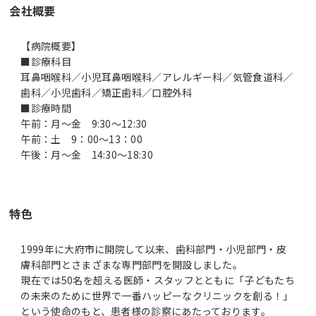
会社概要
【病院概要】
■診療科目
耳鼻咽喉科／小児耳鼻咽喉科／アレルギー科／気管食道科／
歯科／小児歯科／矯正歯科／口腔外科
■診療時間
午前：月～金 9:30～12:30
午前：土 9：00～13：00
午後：月～金 14:30～18:30
特色
1999年に大府市に開院して以来、歯科部門・小児部門・皮
膚科部門とさまざまな専門部門を開設しました。
現在では50名を超える医師・スタッフとともに「子どもたち
の未来のために世界で一番ハッピーなクリニックを創る！」
という使命のもと、患者様の診察にあたっております。