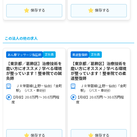
保存する
保存する
この法人の他の求人
正社員
正社員
あん摩マッサージ指圧師
柔道整復師
【東京都／葛飾区】治療技術を
【東京都／葛飾区】治療技術を
磨い方にオススメ♪学べる環境
磨い方にオススメ♪学べる環境
が整っています！整骨院での鍼
が整っています！整骨院での柔
灸師
道整復師
ＪＲ常磐線(上野－仙台)「金町
ＪＲ常磐線(上野－仙台)「金町
駅」（バス・車8分）
駅」（バス・車8分）
【月収】20.0万円 ～ 30.0万円程
【月収】20.0万円 ～ 30.0万円程
度
度
保存する
保存する