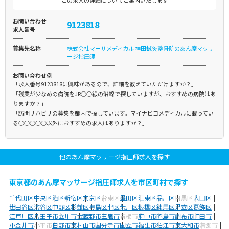
この求人の詳細についてご案内いたします
お問い合わせ
9123818
求人番号
募集先名称
株式会社マーサメディカル 神田鍼灸整骨院のあん摩マッサ
ージ指圧師
お問い合わせ例
「求人番号9123818に興味があるので、詳細を教えていただけますか？」
「残業が少なめの病院をJR○○線の沿線で探していますが、おすすめの病院はあ
りますか？」
「訪問リハビリの募集を都内で探しています。マイナビコメディカルに載ってい
る○○○○○以外におすすめの求人はありますか？」
他のあん摩マッサージ指圧師求人を探す
東京都のあん摩マッサージ指圧師求人を市区町村で探す
千代田区
中央区
港区
新宿区
文京区
台東区
墨田区
江東区
品川区
目黒区
大田区
世田谷区
渋谷区
中野区
杉並区
豊島区
北区
荒川区
板橋区
練馬区
足立区
葛飾区
江戸川区
八王子市
立川市
武蔵野市
三鷹市
青梅市
府中市
昭島市
調布市
町田市
小金井市
小平市
日野市
東村山市
国分寺市
国立市
福生市
狛江市
東大和市
清瀬市