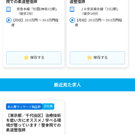
院での柔道整復師
道整復師
京急本線「杉田(神奈川)駅」
ＪＲ京浜東北線「川口駅」
（徒歩2分）
（徒歩14分）
【月収】20.0万円 ～ 30.0万円程
【月収】20.0万円 ～ 30.0万円程
度
度
保存する
保存する
最近見た求人
正社員
あん摩マッサージ指圧師
【東京都／千代田区】治療技術
を磨い方にオススメ♪学べる環
境が整っています！整骨院での
柔道整復師