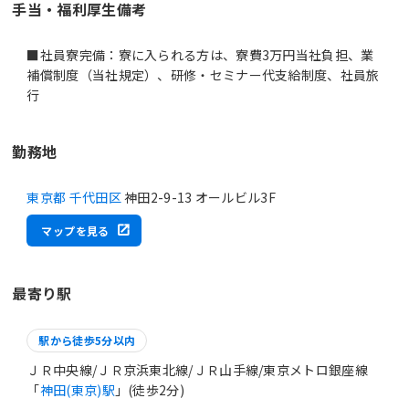
手当・福利厚生備考
■社員寮完備：寮に入られる方は、寮費3万円当社負担、業
補償制度（当社規定）、研修・セミナー代支給制度、社員旅
行
勤務地
東京都 千代田区
神田2-9-13 オールビル3F
マップを見る
最寄り駅
駅から徒歩5分以内
ＪＲ中央線/ＪＲ京浜東北線/ＪＲ山手線/東京メトロ銀座線
「
神田(東京)駅
」(徒歩2分)