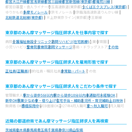
都営大江戸線
都営浅草線
都営三田線
都営新宿線(東京都)
都電荒川線
都営日暮里・舎人ライナー
埼玉高速鉄道(東京都)
つくばエクスプレス(東京都)
ゆりかもめ
多摩モノレール
東京モノレール
東京臨海高速鉄道りんかい線
北総鉄道北総線(東京都)
ＪＲ上野東京ライン(東京都)
京王新線
東京都のあん摩マッサージ指圧師求人を仕事内容で探す
病院
介護福祉施設
クリニック
訪問リハビリ(在宅医療)
企業
保育園
小児リハビリ
整骨院
接骨院
訪問マッサージ
薬局・ドラッグストア
その他
東京都のあん摩マッサージ指圧師求人を雇用形態で探す
正社員(正職員)
契約社員・嘱託社員
非常勤・パート
その他
東京都のあん摩マッサージ指圧師求人をこだわり条件で探す
管理職求人
駅から徒歩5分以内
駅から徒歩10分以内
車通勤可
未経験OK
新卒OK
残業少なめ
寮・借り上げ
住宅手当・補助
託児所・育児補助
土日祝休
無資格 OK
積極採用中
WEB面接OK
2027年4月入職可
夏～秋入職可
1月入職可
近隣の都道府県であん摩マッサージ指圧師求人を再検索
茨城県
栃木県
群馬県
埼玉県
千葉県
神奈川県
山梨県