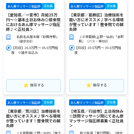
正社員
正社員
あん摩マッサージ指圧師
あん摩マッサージ指圧師
【愛知県／一宮市】月給25万
【東京都／葛飾区】治療技術を
円～☆基本土日お休み◎接骨院
磨い方にオススメ♪学べる環境
におけるあん摩マッサージ指圧
が整っています！整骨院での鍼
師♪＜正社員＞
灸師
名鉄名古屋本線「妙興寺駅」
ＪＲ常磐線(上野－仙台)「金町
（徒歩8分）
駅」（バス・車8分）
【月収】26.0万円 ～ 45.0万円程
【月収】20.0万円 ～ 30.0万円程
度 ※諸手当込み
度
保存する
保存する
正社員
正社員
あん摩マッサージ指圧師
あん摩マッサージ指圧師
【東京都／荒川区】治療技術を
【埼玉県／行田市】土日祝休み
磨い方にオススメ♪学べる環境
☆訪問マッサージ院にてあん摩
が整っています！整骨院での鍼
マッサージ指圧師募集＜正社員
灸師
＞
ＪＲ常磐線(上野－仙台)「南千
秩父鉄道「東行田駅」（徒歩