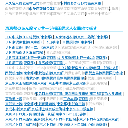
東久留米市
武蔵村山市
多摩市
稲城市
羽村市
あきる野市
西東京市
西多摩郡瑞穂町
西多摩郡日の出町
西多摩郡檜原村
西多摩郡奥多摩町
大島町
利島村
新島村
神津島村
三宅村
御蔵島村
八丈島八丈町
青ヶ島村
小笠原村
東京都のあん摩マッサージ指圧師求人を路線で探す
ＪＲ中央線
ＪＲ総武線(東京都)
ＪＲ東海道本線(東京－熱海)(東京都)
ＪＲ京浜東北線(東京都)
ＪＲ山手線
ＪＲ横須賀線(東京都)
ＪＲ南武線(川崎－立川)(東京都)
ＪＲ武蔵野線(東京都)
ＪＲ横浜線(東京都)
ＪＲ青梅線
ＪＲ五日市線
ＪＲ八高線(東京都)
ＪＲ東北本線(上野－盛岡)(東京都)
ＪＲ常磐線(上野－仙台)(東京都)
ＪＲ埼京線(東京都)
ＪＲ高崎線(東京都)
ＪＲ京葉線(東京－蘇我)(東京都)
ＪＲ中央本線(東京－松本)(東京都)
ＪＲ湘南新宿ライン線(赤羽－武蔵小杉)
西武新宿線(東京都)
西武池袋線(東京都)
西武有楽町線
西武豊島線
西武国分寺線
西武多摩湖線
西武多摩川線
西武拝島線
西武西武園線
西武山口線(東京都)
京王線
京王相模原線(東京都)
京王井の頭線
京王高尾線
京王競馬場線
京王動物園線
小田急小田原線(東京都)
小田急多摩線(東京都)
東急東横線(東京都)
東急目黒線(東京都)
東急田園都市線(東京都)
東急大井町線
東急池上線
東急多摩川線
東急世田谷線
京急本線(東京都)
京急空港線
東武東上線(東京都)
東武伊勢崎線(東京都)
東武亀戸線
東武大師線
京成本線(東京都)
京成押上線
京成金町線
東京メトロ銀座線
東京メトロ丸ノ内線(池袋－荻窪)
東京メトロ日比谷線
東京メトロ東西線(東京都)
東京メトロ千代田線
東京メトロ有楽町線(東京都)
東京メトロ半蔵門線
東京メトロ南北線
東京メトロ副都心線(東京都)