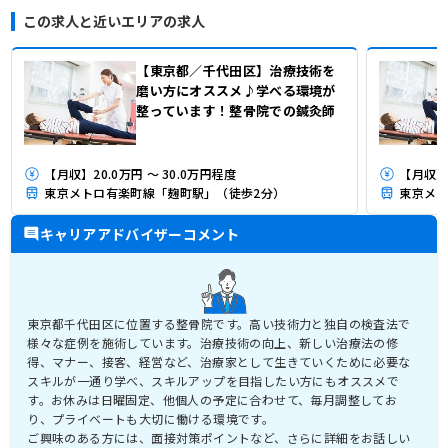
この求人と近いエリアの求人
【東京都／千代田区】治療技術を
磨い方にオススメ♪学べる環境が
整っています！整骨院での鍼灸師
【月収】20.0万円 ～ 30.0万円程度
【月収】2
東京メトロ有楽町線「麹町駅」（徒歩2分）
東京メト
キャリアアドバイザーコメント
東京都千代田区に位置する整骨院です。高い技術力と独自の検査法で
様々な症例を施術しています。治療技術の向上、新しい治療法の修
得、マナー、接客、経営など、治療家として生きていくために必要な
スキルが一通り学べ、スキルアップを目指したい方にもオススメで
す。お休みは日曜固定、他個人の予定に合わせて、毎月調整してお
り、プライベートも大切に働ける環境です。
ご興味のある方には、面接対策ポイントなど、さらに詳細をお話しい