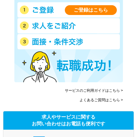
西武多摩湖線
西武多摩川線
西武拝島線
ご登録はこちら
西武西武園線
西武山口線
京王線
京王相模原線
京王井の頭線
京王高尾線
京王競馬場線
京王動物園線
小田急小田原線
小田急多摩線
東急東横線
東急目黒線
東急田園都市線
東急大井町線
東急池上線
東急多摩川線
東急世田谷線
京急本線
京急空港線
サービスのご利用ガイドはこちら >
東武東上線
東武伊勢崎線
よくあるご質問はこちら >
東武亀戸線
東武大師線
京成本線
京成金町線
求人やサービスに関する
東京メトロ銀座線
東京メトロ丸ノ内線(池袋－
荻窪)
お問い合わせはお電話も便利です
東京メトロ日比谷線
東京メトロ東西線