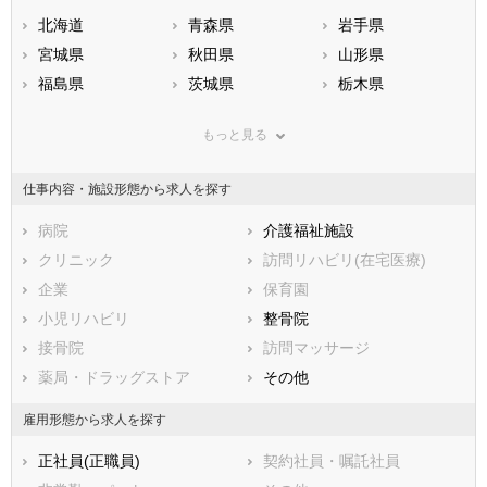
北海道
青森県
岩手県
宮城県
秋田県
山形県
福島県
茨城県
栃木県
群馬県
埼玉県
千葉県
もっと見る
東京都
神奈川県
新潟県
山梨県
長野県
富山県
仕事内容・施設形態から求人を探す
石川県
福井県
岐阜県
静岡県
病院
愛知県
介護福祉施設
三重県
滋賀県
クリニック
京都府
訪問リハビリ(在宅医療)
大阪府
兵庫県
企業
奈良県
保育園
和歌山県
鳥取県
小児リハビリ
島根県
整骨院
岡山県
広島県
接骨院
山口県
訪問マッサージ
徳島県
香川県
薬局・ドラッグストア
愛媛県
その他
高知県
福岡県
佐賀県
長崎県
雇用形態から求人を探す
熊本県
大分県
宮崎県
正社員(正職員)
契約社員・嘱託社員
鹿児島県
沖縄県