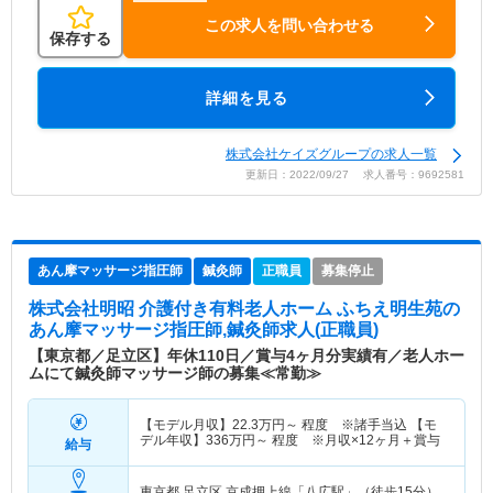
この求人を問い合わせる
保存する
詳細を見る
株式会社ケイズグループの求人一覧
更新日：2022/09/27 求人番号：9692581
あん摩マッサージ指圧師
鍼灸師
正職員
募集停止
株式会社明昭 介護付き有料老人ホーム ふちえ明生苑
の
あん摩マッサージ指圧師,鍼灸師求人(正職員)
【東京都／足立区】年休110日／賞与4ヶ月分実績有／老人ホー
ムにて鍼灸師マッサージ師の募集≪常勤≫
【モデル月収】
22.3
万円～
程度 ※諸手当込 【モ
デル年収】
336
万円～
程度 ※月収×12ヶ月＋賞与
給与
東京都 足立区
京成押上線「八広駅」（徒歩15分）