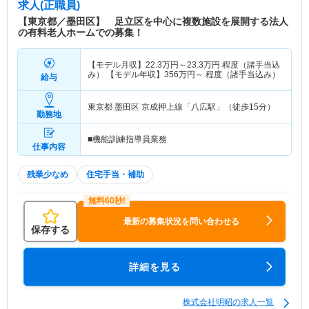
求人(正職員)
【東京都／墨田区】 足立区を中心に複数施設を展開する法人
の有料老人ホームでの募集！
【モデル月収】
22.3
万円～
23.3
万円
程度（諸手当込
み） 【モデル年収】
356
万円～
程度（諸手当込み）
給与
東京都 墨田区
京成押上線「八広駅」（徒歩15分）
勤務地
■機能訓練指導員業務
仕事内容
残業少なめ
住宅手当・補助
最新の募集状況を問い合わせる
保存する
詳細を見る
株式会社明昭の求人一覧