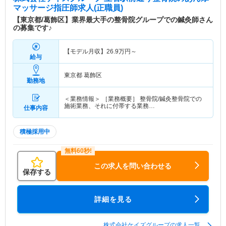
マッサージ指圧師求人(正職員)
【東京都/葛飾区】業界最大手の整骨院グループでの鍼灸師さん
の募集です♪
【モデル月収】
26.9
万円～
給与
東京都 葛飾区
勤務地
＜業務情報＞ ［業務概要］ 整骨院/鍼灸整骨院での
施術業務、それに付帯する業務…
仕事内容
積極採用中
この求人を問い合わせる
保存する
詳細を見る
株式会社ケイズグループの求人一覧