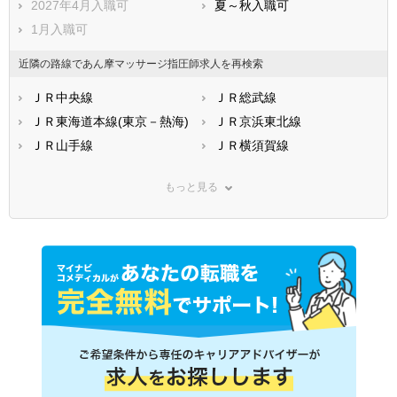
2027年4月入職可
夏～秋入職可
1月入職可
近隣の路線であん摩マッサージ指圧師求人を再検索
ＪＲ中央線
ＪＲ総武線
ＪＲ東海道本線(東京－熱海)
ＪＲ京浜東北線
ＪＲ山手線
ＪＲ横須賀線
ＪＲ南武線(川崎－立川)
ＪＲ武蔵野線
もっと見る
ＪＲ横浜線
ＪＲ青梅線
ＪＲ五日市線
ＪＲ八高線
ＪＲ東北本線(上野－盛岡)
ＪＲ常磐線(上野－仙台)
ＪＲ埼京線
ＪＲ高崎線
ＪＲ京葉線(東京－蘇我)
ＪＲ中央本線(東京－松本)
ＪＲ湘南新宿ライン線(赤羽
西武新宿線
－武蔵小杉)
西武池袋線
西武有楽町線
西武豊島線
西武国分寺線