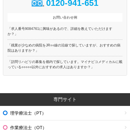
0120-941-651
東京メトロ千代田線
東京メトロ有楽町線
東京メトロ半蔵門線
東京メトロ南北線
お問い合わせ例
東京メトロ副都心線
都営大江戸線
都営浅草線
都営三田線
「求人番号9084761に興味があるので、詳細を教えていただけます
都営新宿線
都電荒川線
か？」
都営日暮里・舎人ライナー
埼玉高速鉄道
「残業が少なめの病院をJR○○線の沿線で探していますが、おすすめの病
つくばエクスプレス
ゆりかもめ
院はありますか？」
多摩モノレール
東京モノレール
「訪問リハビリの募集を都内で探しています。マイナビコメディカルに載
東京臨海高速鉄道りんかい線
北総鉄道北総線
っている○○○○○以外におすすめの求人はありますか？」
ＪＲ上野東京ライン
京王新線
専門サイト
理学療法士（PT）
作業療法士（OT）