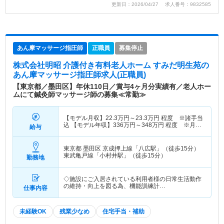
更新日：2026/04/27 求人番号：9832585
あん摩マッサージ指圧師
正職員
募集停止
株式会社明昭 介護付き有料老人ホーム すみだ明生苑
の
あん摩マッサージ指圧師求人(正職員)
【東京都／墨田区】年休110日／賞与4ヶ月分実績有／老人ホー
ムにて鍼灸師マッサージ師の募集≪常勤≫
【モデル月収】
22.3
万円～
23.3
万円
程度 ※諸手当
込 【モデル年収】
336
万円～
348
万円
程度 ※月収
給与
×12ヶ月＋賞与
東京都 墨田区
京成押上線「八広駅」（徒歩15分）
東武亀戸線「小村井駅」（徒歩15分）
勤務地
◇施設にご入居されている利用者様の日常生活動作
の維持・向上を図る為、機能訓練計…
仕事内容
未経験OK
残業少なめ
住宅手当・補助