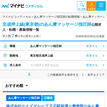
マイナビコメディカル
あん摩マッサージ指圧師の転職情報
あん摩マッサージ
京成押上線(東京都)のあん摩マッサージ指圧師
公開求
人・転職・募集情報一覧
7
求人数
件
※非公開求人を除く
2026年08月09日(日)更新
職種
あん摩マッサージ指圧師
変更する
勤務地
東京都京成押上線
変更する
求人条件
その他求人条件未設定
変更する
この検索条件を保存する
条件をクリア
あん摩マッサージ指圧師
正職員
株式会社ケイズグループ 立石駅前通り整骨院
のあん摩