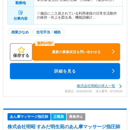
勤務地
◇施設にご入居されている利用者様の日常生活動作
の維持・向上を図る為、機能訓練計…
仕事内容
残業少なめ
住宅手当・補助
最新の募集状況を問い合わせる
保存する
詳細を見る
株式会社明昭の求人一覧
更新日：2026/05/26 求人番号：9723030
あん摩マッサージ指圧師
正職員
募集停止
株式会社明昭 すみだ明生苑
のあん摩マッサージ指圧師