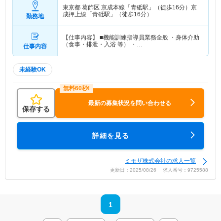
東京都 葛飾区
京成本線「青砥駅」（徒歩16分）京
成押上線「青砥駅」（徒歩16分）
勤務地
【仕事内容】 ■機能訓練指導員業務全般 ・身体介助
（食事・排泄・入浴 等） ・…
仕事内容
未経験OK
最新の募集状況を問い合わせる
保存する
詳細を見る
ミモザ株式会社の求人一覧
更新日：2025/08/26 求人番号：9725588
1