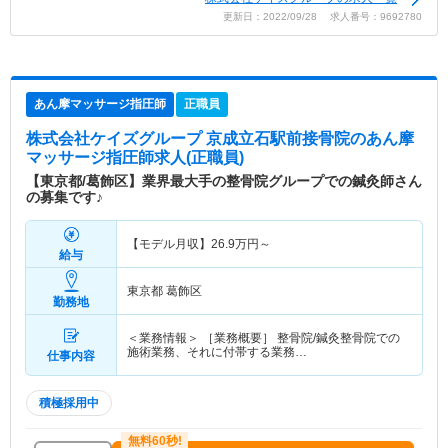
更新日：2022/09/28 求人番号：9692780
あん摩マッサージ指圧師
正職員
株式会社ケイズグループ 京成立石駅前接骨院
のあん摩
マッサージ指圧師求人(正職員)
【東京都/葛飾区】業界最大手の整骨院グループでの鍼灸師さん
の募集です♪
【モデル月収】
26.9
万円～
給与
東京都 葛飾区
勤務地
＜業務情報＞ ［業務概要］ 整骨院/鍼灸整骨院での
施術業務、それに付帯する業務…
仕事内容
積極採用中