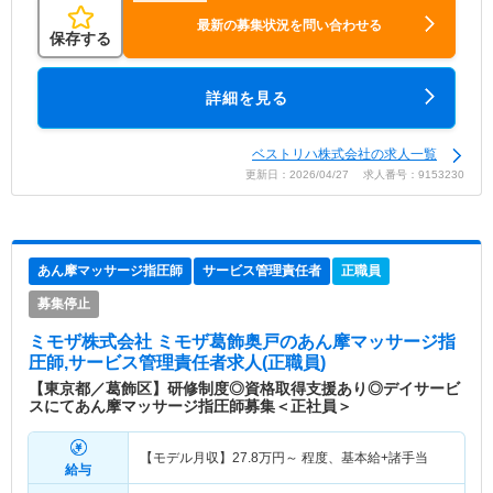
最新の募集状況を問い合わせる
保存する
詳細を見る
ベストリハ株式会社の求人一覧
更新日：2026/04/27 求人番号：9153230
あん摩マッサージ指圧師
サービス管理責任者
正職員
募集停止
ミモザ株式会社 ミモザ葛飾奥戸
のあん摩マッサージ指
圧師,サービス管理責任者求人(正職員)
【東京都／葛飾区】研修制度◎資格取得支援あり◎デイサービ
スにてあん摩マッサージ指圧師募集＜正社員＞
【モデル月収】
27.8
万円～
程度、基本給+諸手当
給与