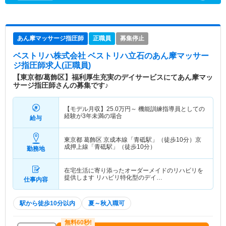
あん摩マッサージ指圧師
正職員
募集停止
ベストリハ株式会社 ベストリハ立石
のあん摩マッサー
ジ指圧師求人(正職員)
【東京都/葛飾区】福利厚生充実のデイサービスにてあん摩マッ
サージ指圧師さんの募集です♪
【モデル月収】
25.0
万円～
機能訓練指導員としての
経験が3年未満の場合
給与
東京都 葛飾区
京成本線「青砥駅」（徒歩10分）京
成押上線「青砥駅」（徒歩10分）
勤務地
在宅生活に寄り添ったオーダーメイドのリハビリを
提供します リハビリ特化型のデイ…
仕事内容
駅から徒歩10分以内
夏～秋入職可