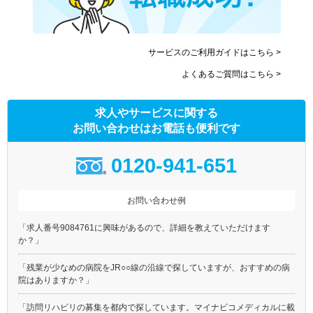
東急世田谷線
京急本線
京急空港線
東武東上線
サービスのご利用ガイドはこちら >
東武伊勢崎線
東武亀戸線
よくあるご質問はこちら >
東武大師線
京成本線
京成押上線
京成金町線
求人やサービスに関する
東京メトロ銀座線
東京メトロ丸ノ内線(池袋－
荻窪)
お問い合わせはお電話も便利です
東京メトロ日比谷線
東京メトロ東西線
0120-941-651
東京メトロ千代田線
東京メトロ有楽町線
東京メトロ半蔵門線
東京メトロ南北線
お問い合わせ例
東京メトロ副都心線
都営大江戸線
都営浅草線
都営三田線
「求人番号9084761に興味があるので、詳細を教えていただけます
都営新宿線
都電荒川線
か？」
都営日暮里・舎人ライナー
埼玉高速鉄道
「残業が少なめの病院をJR○○線の沿線で探していますが、おすすめの病
つくばエクスプレス
ゆりかもめ
院はありますか？」
多摩モノレール
東京モノレール
「訪問リハビリの募集を都内で探しています。マイナビコメディカルに載