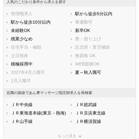
人気のこだわり条件から求人を探す
管理職求人
駅から徒歩5分以内
駅から徒歩10分以内
車通勤可
未経験OK
新卒OK
残業少なめ
寮・借り上げ
住宅手当・補助
託児所・育児補助
土日祝休
無資格 OK
積極採用中
WEB面接OK
2027年4月入職可
夏～秋入職可
1月入職可
近隣の路線であん摩マッサージ指圧師求人を再検索
ＪＲ中央線
ＪＲ総武線
ＪＲ東海道本線(東京－熱海)
ＪＲ京浜東北線
ＪＲ山手線
ＪＲ横須賀線
ＪＲ南武線(川崎－立川)
ＪＲ武蔵野線
もっと見る
ＪＲ横浜線
ＪＲ青梅線