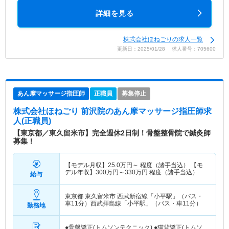
詳細を見る
株式会社ほねごりの求人一覧
更新日：2025/01/28 求人番号：705600
あん摩マッサージ指圧師
正職員
募集停止
株式会社ほねごり 前沢院
のあん摩マッサージ指圧師求
人(正職員)
【東京都／東久留米市】完全週休2日制！骨盤整骨院で鍼灸師
募集！
【モデル月収】
25.0
万円～
程度（諸手当込） 【モ
デル年収】
300
万円～
330
万円
程度（諸手当込）
給与
東京都 東久留米市
西武新宿線「小平駅」（バス・
車11分）西武拝島線「小平駅」（バス・車11分）
勤務地
●骨盤矯正(トムソンテクニック) ●猫背矯正(トムソ