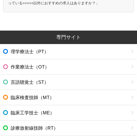
東京臨海高速鉄道りんかい線
北総鉄道北総線
っている○○○○○以外におすすめの求人はありますか？」
ＪＲ上野東京ライン
京王新線
専門サイト
理学療法士（PT）
作業療法士（OT）
言語聴覚士（ST）
臨床検査技師（MT）
臨床工学技士（ME）
診療放射線技師（RT）