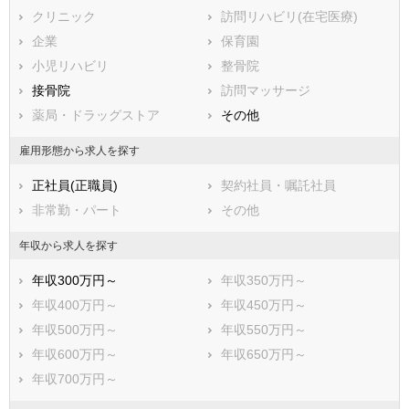
滋賀県
クリニック
京都府
訪問リハビリ(在宅医療)
大阪府
兵庫県
企業
奈良県
保育園
和歌山県
鳥取県
小児リハビリ
島根県
整骨院
岡山県
広島県
接骨院
山口県
訪問マッサージ
徳島県
香川県
薬局・ドラッグストア
愛媛県
その他
高知県
福岡県
佐賀県
長崎県
雇用形態から求人を探す
熊本県
大分県
宮崎県
正社員(正職員)
契約社員・嘱託社員
鹿児島県
沖縄県
非常勤・パート
その他
年収から求人を探す
年収300万円～
年収350万円～
年収400万円～
年収450万円～
年収500万円～
年収550万円～
年収600万円～
年収650万円～
年収700万円～