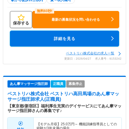
駅から徒歩10分以内
夏～秋入職可
最新の募集状況を問い合わせる
保存する
詳細を見る
ベストリハ株式会社の求人一覧
更新日：2026/04/27 求人番号：9153242
あん摩マッサージ指圧師
正職員
募集停止
ベストリハ株式会社 ベストリハ高田馬場
のあん摩マッ
サージ指圧師求人(正職員)
【東京都/新宿区】福利厚生充実のデイサービスにてあん摩マッ
サージ指圧師さんの募集です♪
【モデル月収】
25.0
万円～
機能訓練指導員としての
経験が3年未満の場合