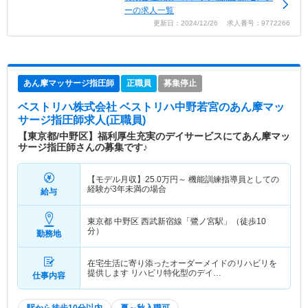
ーの求人一覧
更新日：2024/12/26 求人番号：9772266
あん摩マッサージ指圧師
正職員
募集停止
ベストリハ株式会社 ベストリハ中野若宮
のあん摩マッ
サージ指圧師求人(正職員)
【東京都/中野区】福利厚生充実のデイサービスにてあん摩マッ
サージ指圧師さんの募集です♪
【モデル月収】
25.0
万円～
機能訓練指導員としての
経験が3年未満の場合
給与
東京都 中野区
西武新宿線「鷺ノ宮駅」（徒歩10
分）
勤務地
在宅生活に寄り添ったオーダーメイドのリハビリを
提供します リハビリ特化型のデイ…
仕事内容