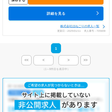
保存する
詳細を見る
株式会社ほねごりの求人一覧
更新日：2025/01/11 求人番号：705608
1
<<
<
>
>>
（1～8件目を表示中）