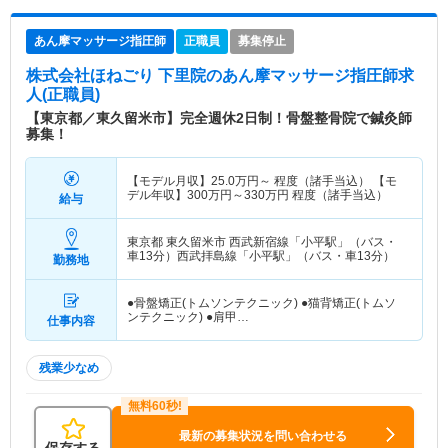
あん摩マッサージ指圧師
正職員
募集停止
株式会社ほねごり 下里院
のあん摩マッサージ指圧師求
人(正職員)
【東京都／東久留米市】完全週休2日制！骨盤整骨院で鍼灸師
募集！
【モデル月収】
25.0
万円～
程度（諸手当込） 【モ
デル年収】
300
万円～
330
万円
程度（諸手当込）
給与
東京都 東久留米市
西武新宿線「小平駅」（バス・
車13分）西武拝島線「小平駅」（バス・車13分）
勤務地
●骨盤矯正(トムソンテクニック) ●猫背矯正(トムソ
ンテクニック) ●肩甲…
仕事内容
残業少なめ
最新の募集状況を問い合わせる