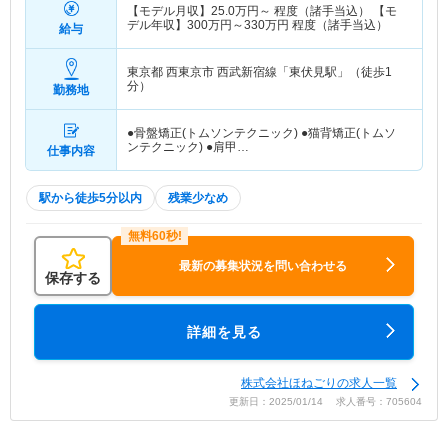
【モデル月収】
25.0
万円～
程度（諸手当込） 【モ
デル年収】
300
万円～
330
万円
程度（諸手当込）
給与
東京都 西東京市
西武新宿線「東伏見駅」（徒歩1
分）
勤務地
●骨盤矯正(トムソンテクニック) ●猫背矯正(トムソ
ンテクニック) ●肩甲…
仕事内容
駅から徒歩5分以内
残業少なめ
最新の募集状況を問い合わせる
保存する
詳細を見る
株式会社ほねごりの求人一覧
更新日：2025/01/14 求人番号：705604