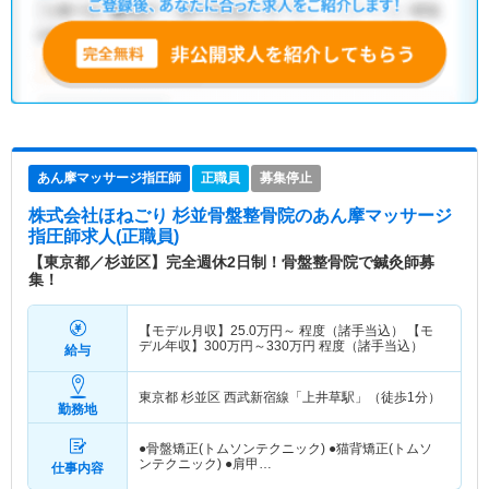
あん摩マッサージ指圧師
正職員
募集停止
株式会社ほねごり 杉並骨盤整骨院
のあん摩マッサージ
指圧師求人(正職員)
【東京都／杉並区】完全週休2日制！骨盤整骨院で鍼灸師募
集！
【モデル月収】
25.0
万円～
程度（諸手当込） 【モ
デル年収】
300
万円～
330
万円
程度（諸手当込）
給与
東京都 杉並区
西武新宿線「上井草駅」（徒歩1分）
勤務地
●骨盤矯正(トムソンテクニック) ●猫背矯正(トムソ
ンテクニック) ●肩甲…
仕事内容