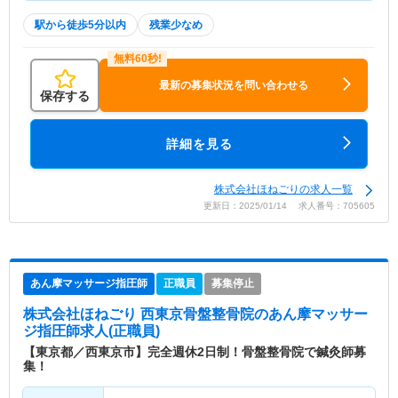
駅から徒歩5分以内
残業少なめ
最新の募集状況を問い合わせる
保存する
詳細を見る
株式会社ほねごりの求人一覧
更新日：2025/01/14 求人番号：705605
あん摩マッサージ指圧師
正職員
募集停止
株式会社ほねごり 西東京骨盤整骨院
のあん摩マッサー
ジ指圧師求人(正職員)
【東京都／西東京市】完全週休2日制！骨盤整骨院で鍼灸師募
集！