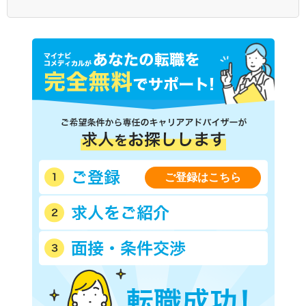
ＪＲ五日市線
ＪＲ八高線
ＪＲ東北本線(上野－盛岡)
ＪＲ常磐線(上野－仙台)
ＪＲ埼京線
ＪＲ高崎線
ＪＲ京葉線(東京－蘇我)
ＪＲ中央本線(東京－松本)
ＪＲ湘南新宿ライン線(赤羽
西武池袋線
－武蔵小杉)
西武有楽町線
西武豊島線
西武国分寺線
西武多摩湖線
西武多摩川線
西武拝島線
西武西武園線
ご登録はこちら
西武山口線
京王線
京王相模原線
京王井の頭線
京王高尾線
京王競馬場線
京王動物園線
小田急小田原線
小田急多摩線
東急東横線
東急目黒線
東急田園都市線
東急大井町線
東急池上線
東急多摩川線