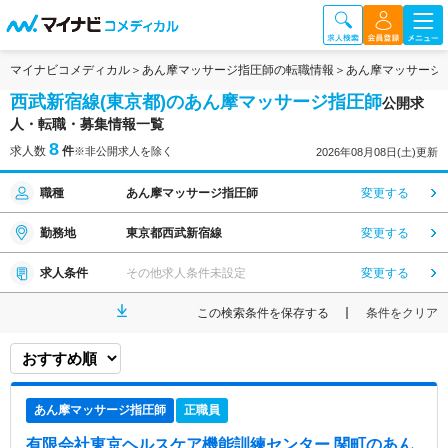
マイナビコメディカル
あん摩マッサージ指圧師の転職情報
あん摩マッサージ
西武新宿線(東京都)のあん摩マッサージ指圧師
公開求
人・転職・募集情報一覧
8
求人数
件
※非公開求人を除く
2026年08月08日(土)更新
職種
あん摩マッサージ指圧師
変更する
勤務地
東京都西武新宿線
変更する
求人条件
その他求人条件未設定
変更する
この検索条件を保存する
条件をクリア
あん摩マッサージ指圧師
正職員
有限会社東京ヘルスケア機能訓練センター 関町
のあん