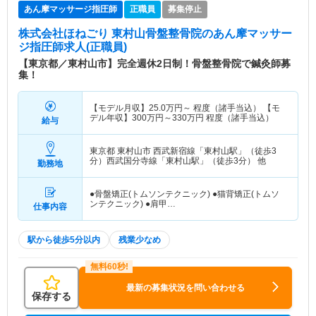
あん摩マッサージ指圧師
正職員
募集停止
株式会社ほねごり 東村山骨盤整骨院
のあん摩マッサー
ジ指圧師求人(正職員)
【東京都／東村山市】完全週休2日制！骨盤整骨院で鍼灸師募
集！
【モデル月収】
25.0
万円～
程度（諸手当込） 【モ
デル年収】
300
万円～
330
万円
程度（諸手当込）
給与
東京都 東村山市
西武新宿線「東村山駅」（徒歩3
分）西武国分寺線「東村山駅」（徒歩3分） 他
勤務地
●骨盤矯正(トムソンテクニック) ●猫背矯正(トムソ
ンテクニック) ●肩甲…
仕事内容
駅から徒歩5分以内
残業少なめ
最新の募集状況を問い合わせる
保存する