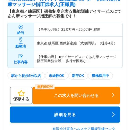
摩マッサージ指圧師求人(正職員)
【東京都／練馬区】研修制度充実☆機能訓練デイサービスにて
あん摩マッサージ指圧師の募集です！
【モデル月収】
21.0
万円～
25.0
万円
程度
給与
東京都 練馬区
西武新宿線「武蔵関駅」（徒歩4分）
勤務地
【仕事内容】 ■デイサービスにてあん摩マッサージ
指圧師業務全般 ・歩行が困難な…
仕事内容
駅から徒歩5分以内
未経験OK
新卒OK
積極採用中
この求人を問い合わせる
保存する
詳細を見る
有限会社東京ヘルスケア機能訓練センタ