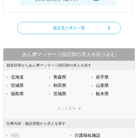
最近見た求人一覧
あん摩マッサージ指圧師の求人を絞り込む
都道府県からあん摩マッサージ指圧師の求人を探す
北海道
青森県
岩手県
宮城県
秋田県
山形県
福島県
茨城県
栃木県
群馬県
埼玉県
千葉県
もっと見る
東京都
神奈川県
新潟県
山梨県
長野県
富山県
仕事内容・施設形態から求人を探す
石川県
福井県
岐阜県
静岡県
病院
愛知県
介護福祉施設
三重県