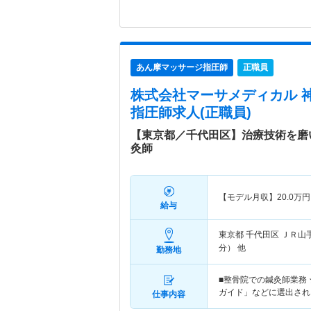
あん摩マッサージ指圧師
正職員
株式会社マーサメディカル 
指圧師求人(正職員)
【東京都／千代田区】治療技術を磨
灸師
【モデル月収】
20.0
万円
給与
東京都 千代田区
ＪＲ山
分） 他
勤務地
■整骨院での鍼灸師業務 
ガイド」などに選出され
仕事内容