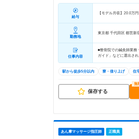
【モデル月収】
20.0
万円
給与
東京都 千代田区
都営新
勤務地
■整骨院での鍼灸師業務 
ガイド」などに選出され
仕事内容
駅から徒歩5分以内
寮・借り上げ
住
保存する
あん摩マッサージ指圧師
正職員