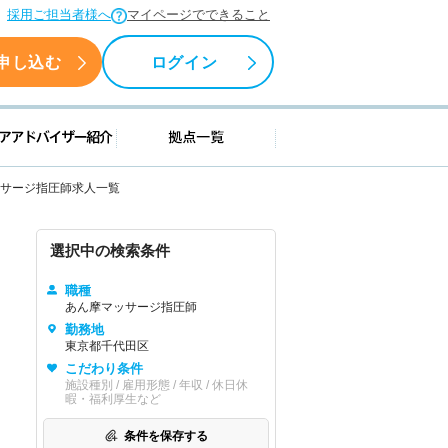
採用ご担当者様へ
マイページでできること
申し込む
ログイン
援情報
キャリアアドバイザー紹介
拠点一覧
サージ指圧師求人一覧
選択中の検索条件
職種
あん摩マッサージ指圧師
勤務地
東京都千代田区
こだわり条件
施設種別 / 雇用形態 / 年収 / 休日休
暇・福利厚生など
条件を保存する