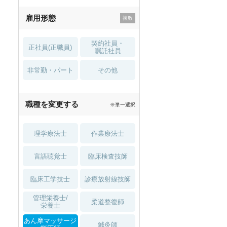
残業少なめ
寮・借り上げ
雇用形態
託児所・
住宅手当・補助
育児補助
契約社員・
正社員(正職員)
土日祝休
無資格 OK
嘱託社員
非常勤・パート
積極採用中
WEB面接OK
その他
2027年4月入職可
夏～秋入職可
職種を変更する
※単一選択
1月入職可
理学療法士
作業療法士
言語聴覚士
臨床検査技師
臨床工学技士
診療放射線技師
管理栄養士/
柔道整復師
栄養士
あん摩マッサージ
鍼灸師