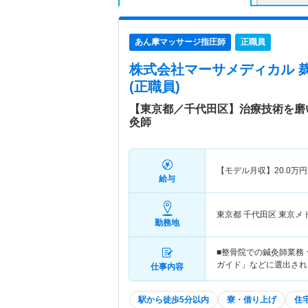
あん摩マッサージ指圧師
正職員
株式会社マーサメディカル 
(正職員)
【東京都／千代田区】治療技術を磨
灸師
【モデル月収】
20.0
万円
給与
東京都 千代田区
東京メ
勤務地
■整骨院での鍼灸師業務 
ガイド」などに選出され
仕事内容
駅から徒歩5分以内
寮・借り上げ
住