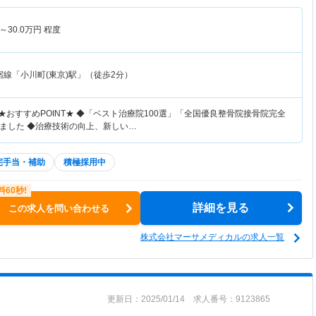
～
30.0
万円
程度
宿線「小川町(東京)駅」（徒歩2分）
★おすすめPOINT★ ◆「ベスト治療院100選」「全国優良整骨院接骨院完全
ました ◆治療技術の向上、新しい…
宅手当・補助
積極採用中
詳細を見る
この求人を問い合わせる
株式会社マーサメディカルの求人一覧
更新日：2025/01/14 求人番号：9123865