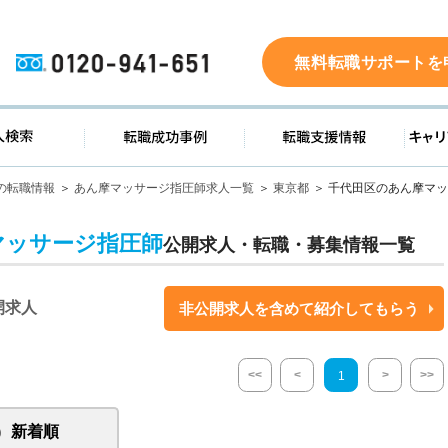
0120-941-651
無料転職サポートを
ド
求人検索
転職成功事例
転職支
の転職情報
あん摩マッサージ指圧師求人一覧
東京都
千代田区のあん摩マッ
マッサージ指圧師
公開求人・転職・募集情報一覧
開求人
非公開求人を含めて紹介してもらう
<<
<
>
>>
1
新着順