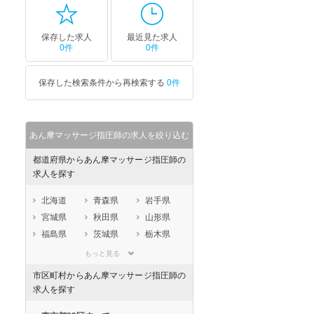
保存した求人
最近見た求人
0件
0件
保存した検索条件から再検索する
0件
あん摩マッサージ指圧師の求人を絞り込む
都道府県からあん摩マッサージ指圧師の
求人を探す
北海道
青森県
岩手県
宮城県
秋田県
山形県
福島県
茨城県
栃木県
群馬県
埼玉県
千葉県
もっと見る
東京都
神奈川県
新潟県
市区町村からあん摩マッサージ指圧師の
山梨県
長野県
富山県
求人を探す
石川県
福井県
岐阜県