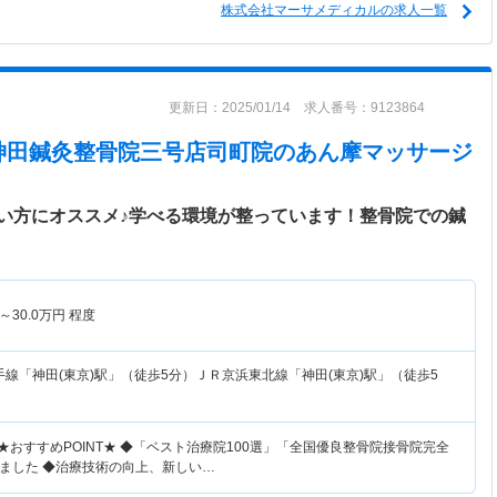
株式会社マーサメディカルの求人一覧
更新日：2025/01/14 求人番号：9123864
神田鍼灸整骨院三号店司町院
のあん摩マッサージ
い方にオススメ♪学べる環境が整っています！整骨院での鍼
～
30.0
万円
程度
手線「神田(東京)駅」（徒歩5分）ＪＲ京浜東北線「神田(東京)駅」（徒歩5
★おすすめPOINT★ ◆「ベスト治療院100選」「全国優良整骨院接骨院完全
ました ◆治療技術の向上、新しい…