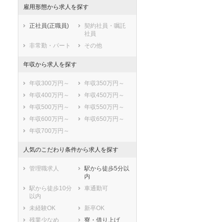
小平市
日野市
雇用形態から求人を探す
東村山市
国分寺市
正社員(正職員)
契約社員・嘱託
国立市
福生市
社員
狛江市
東大和市
非常勤・パート
その他
清瀬市
東久留米市
年収から求人を探す
武蔵村山市
多摩市
稲城市
羽村市
年収300万円～
年収350万円～
あきる野市
西東京市
年収400万円～
年収450万円～
西多摩郡瑞穂町
西多摩郡日の出
年収500万円～
年収550万円～
町
年収600万円～
年収650万円～
西多摩郡檜原村
西多摩郡奥多摩
町
年収700万円～
大島町
利島村
人気のこだわり条件から求人を探す
新島村
神津島村
三宅村
御蔵島村
管理職求人
駅から徒歩5分以
八丈島八丈町
青ヶ島村
内
小笠原村
駅から徒歩10分
車通勤可
以内
未経験OK
新卒OK
残業少なめ
寮・借り上げ