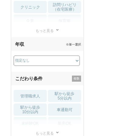
訪問リハビリ
クリニック
（在宅医療）
企業
保育園
もっと見る
小児リハビリ
整骨院
年収
※単一選択
接骨院
訪問マッサージ
薬局・
その他
ドラッグストア
こだわり条件
駅から徒歩
管理職求人
5分以内
駅から徒歩
車通勤可
10分以内
未経験OK
新卒OK
もっと見る