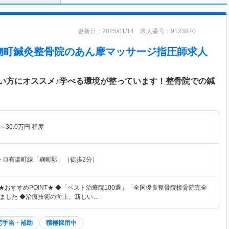
更新日：2025/01/14 求人番号：9123870
麹町鍼灸整骨院
のあん摩マッサージ指圧師求人
い方にオススメ♪学べる環境が整っています！整骨院での鍼
～
30.0
万円
程度
トロ有楽町線「麹町駅」（徒歩2分）
★おすすめPOINT★ ◆「ベスト治療院100選」「全国優良整骨院接骨院完全
ました ◆治療技術の向上、新しい…
宅手当・補助
積極採用中