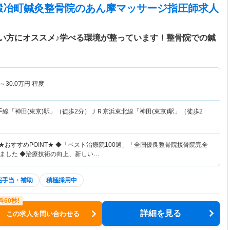
鍛冶町鍼灸整骨院
のあん摩マッサージ指圧師求人
い方にオススメ♪学べる環境が整っています！整骨院での鍼
～
30.0
万円
程度
手線「神田(東京)駅」（徒歩2分）ＪＲ京浜東北線「神田(東京)駅」（徒歩2
★おすすめPOINT★ ◆「ベスト治療院100選」「全国優良整骨院接骨院完全
ました ◆治療技術の向上、新しい…
宅手当・補助
積極採用中
詳細を見る
この求人を問い合わせる