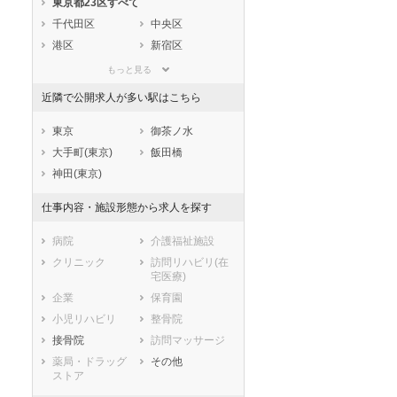
東京都23区すべて
静岡県
愛知県
三重県
千代田区
中央区
滋賀県
京都府
大阪府
港区
新宿区
兵庫県
奈良県
和歌山県
文京区
台東区
鳥取県
島根県
岡山県
もっと見る
墨田区
江東区
広島県
山口県
徳島県
近隣で公開求人が多い駅はこちら
品川区
目黒区
香川県
愛媛県
高知県
大田区
世田谷区
東京
御茶ノ水
福岡県
佐賀県
長崎県
渋谷区
中野区
大手町(東京)
飯田橋
熊本県
大分県
宮崎県
杉並区
豊島区
神田(東京)
鹿児島県
沖縄県
北区
荒川区
仕事内容・施設形態から求人を探す
板橋区
練馬区
足立区
葛飾区
病院
介護福祉施設
江戸川区
クリニック
訪問リハビリ(在
宅医療)
市部
企業
保育園
八王子市
立川市
小児リハビリ
整骨院
武蔵野市
三鷹市
接骨院
訪問マッサージ
青梅市
府中市
薬局・ドラッグ
その他
昭島市
調布市
ストア
町田市
小金井市