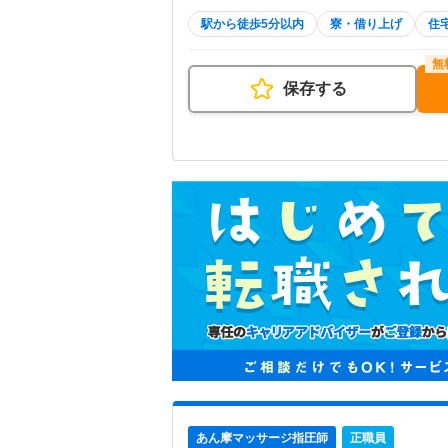
駅から徒歩5分以内
寮・借り上げ
住
保存する
あん摩マッサージ指圧師
正職員