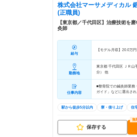
株式会社マーサメディカル 
(正職員)
【東京都／千代田区】治療技術を磨
灸師
【モデル月収】
20.0
万円
給与
東京都 千代田区
ＪＲ山
分） 他
勤務地
■整骨院での鍼灸師業務 
ガイド」などに選出され
仕事内容
駅から徒歩5分以内
寮・借り上げ
住
保存する