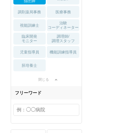
指圧師
調剤薬局事務
医療事務
治験
視能訓練士
コーディネーター
臨床開発
調理師/
モニター
調理スタッフ
児童指導員
機能訓練指導員
胚培養士
閉じる
フリーワード