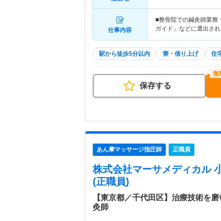
■整骨院での鍼灸師業務 
ガイド」などに選出され
仕事内容
駅から徒歩5分以内
寮・借り上げ
住
保存する
あん摩マッサージ指圧師
正職員
株式会社マーサメディカル 
(正職員)
【東京都／千代田区】治療技術を磨
灸師