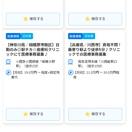
保存する
保存する
正社員
正社員
医療事務
医療事務
【神奈川県／相模原市南区】日
【兵庫県／川西市】資格不問！
勤のみ◎駅チカ☆皮膚科クリニ
最寄り駅より徒歩5分♪クリニ
ックにて医療事務募集♪
ックでの医療事務募集
小田急小田原線「相模大野
阪急宝塚本線「川西能勢口
駅」（徒歩2分）
駅」（徒歩15分）
【月収】19.0万円 ～ 程度+固定残
【月収】21.0万円 ～ 30.0万円程
業代
度
保存する
保存する