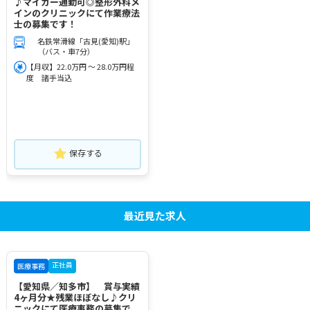
♪マイカー通勤可◎整形外科メ
インのクリニックにて作業療法
士の募集です！
名鉄常滑線「古見(愛知)駅」
（バス・車7分）
【月収】22.0万円 ～ 28.0万円程
度 諸手当込
保存する
最近見た求人
正社員
医療事務
【愛知県／知多市】 賞与実績
4ヶ月分★残業ほぼなし♪クリ
ニックにて医療事務の募集で