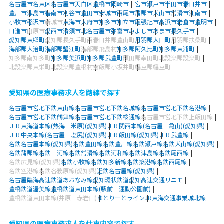
名古屋市名東区
名古屋市天白区
豊橋市
岡崎市
一宮市
瀬戸市
半田市
春日井市
豊川市
津島市
碧南市
刈谷市
豊田市
安城市
西尾市
蒲郡市
犬山市
常滑市
江南市
小牧市
稲沢市
新城市
東海市
大府市
知多市
知立市
尾張旭市
高浜市
岩倉市
豊明市
日進市
田原市
愛西市
清須市
北名古屋市
弥富市
みよし市
あま市
長久手市
愛知郡東郷町
愛知郡長久手町
西春日井郡豊山町
丹羽郡大口町
丹羽郡扶桑町
海部郡大治町
海部郡蟹江町
海部郡飛島村
知多郡阿久比町
知多郡東浦町
知多郡南知多町
知多郡美浜町
知多郡武豊町
額田郡幸田町
北設楽郡設楽町
北設楽郡東栄町
北設楽郡豊根村
宝飯郡小坂井町
幡豆郡幡豆町
愛知県の医療事務求人を路線で探す
名古屋市営地下鉄東山線
名古屋市営地下鉄名城線
名古屋市営地下鉄名港線
名古屋市営地下鉄鶴舞線
名古屋市営地下鉄桜通線
名古屋市営地下鉄上飯田線
ＪＲ東海道本線(熱海－米原)(愛知県)
ＪＲ関西本線(名古屋－亀山)(愛知県)
ＪＲ中央本線(名古屋－塩尻)(愛知県)
ＪＲ飯田線(愛知県)
ＪＲ武豊線
名鉄名古屋本線(愛知県)
名鉄豊田線
名鉄豊川線
名鉄瀬戸線
名鉄犬山線(愛知県)
名鉄蒲郡線
名鉄三河線
名鉄常滑線
名鉄河和線
名鉄津島線
名鉄尾西線
名鉄広見線(愛知県)
名鉄小牧線
名鉄知多新線
名鉄築港線
名鉄西尾線
名鉄空港線
名鉄各務原線(愛知県)
近鉄名古屋線(愛知県)
名古屋臨海高速鉄道あおなみ線
愛知環状鉄道
愛知高速交通リニモ
豊橋鉄道渥美線
豊橋鉄道東田本線(駅前－運動公園前)
豊橋鉄道東田本線(井原－赤岩口)
ゆとりーとライン
JR東海交通事業城北線
愛知県の医療事務求人を仕事内容で探す