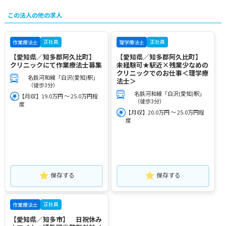
この法人の他の求人
正社員
正社員
作業療法士
理学療法士
【愛知県／知多郡阿久比町】
【愛知県／知多郡阿久比町】
クリニックにて作業療法士募集
未経験可★駅近×残業少なめの
クリニックでのお仕事＜理学療
名鉄河和線「白沢(愛知)駅」
法士＞
（徒歩3分）
名鉄河和線「白沢(愛知)駅」
【月収】19.0万円 ～ 25.0万円程
（徒歩3分）
度
【月収】20.0万円 ～ 25.0万円程
度
保存する
保存する
正社員
作業療法士
【愛知県／知多市】 日祝休み