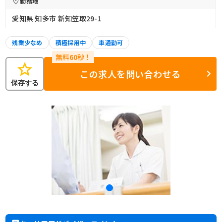
勤務地
愛知県 知多市 新知笠取29-1
残業少なめ
積極採用中
車通勤可
star
この求人を問い合わせる
保存する