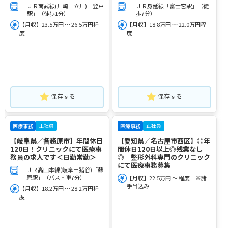
ＪＲ南武線(川崎－立川)「登戸
ＪＲ身延線「富士宮駅」（徒
駅」（徒歩1分）
歩7分）
【月収】23.5万円 ～ 26.5万円程
【月収】18.8万円 ～ 22.0万円程
度
度
保存する
保存する
正社員
正社員
医療事務
医療事務
【岐阜県／各務原市】年間休日
【愛知県／名古屋市西区】◎年
120日！クリニックにて医療事
間休日120日以上◎残業なし
務員の求人です＜日勤常勤＞
◎ 整形外科専門のクリニック
にて医療事務募集
ＪＲ高山本線(岐阜－猪谷)「蘇
原駅」（バス・車7分）
【月収】22.5万円 ～ 程度 ※諸
手当込み
【月収】18.2万円 ～ 28.2万円程
度