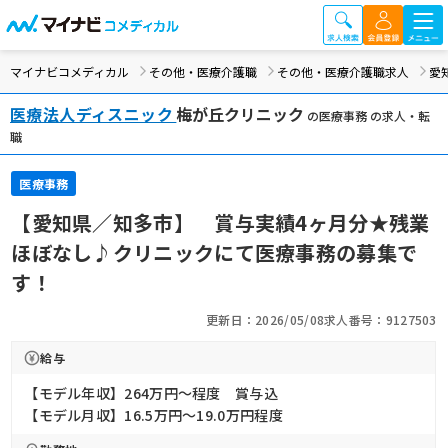
マイナビコメディカル
その他・医療介護職
その他・医療介護職求人
愛
医療法人ディスニック
梅が丘クリニック
の医療事務 の求人・転
職
医療事務
【愛知県／知多市】 賞与実績4ヶ月分★残業
ほぼなし♪クリニックにて医療事務の募集で
す！
更新日：2026/05/08
求人番号：9127503
給与
【モデル年収】264万円〜程度 賞与込
【モデル月収】16.5万円〜19.0万円程度