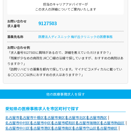
担当のキャリアアドバイザーが
この求人の詳細についてご案内いたします
お問い合わせ
9127503
求人番号
募集先名称
医療法人ディスニック 梅が丘クリニックの医療事務
お問い合わせ例
「求人番号9127503に興味があるので、詳細を教えていただけますか？」
「残業が少なめの病院をJR○○線の沿線で探していますが、おすすめの病院はあ
りますか？」
「訪問リハビリの募集を都内で探しています。マイナビコメディカルに載ってい
る○○○○○以外におすすめの求人はありますか？」
他の医療事務求人を探す
愛知県の医療事務求人を市区町村で探す
名古屋市
名古屋市千種区
名古屋市東区
名古屋市北区
名古屋市西区
名古屋市中村区
名古屋市中区
名古屋市昭和区
名古屋市瑞穂区
名古屋市熱田区
名古屋市中川区
名古屋市港区
名古屋市南区
名古屋市守山区
名古屋市緑区