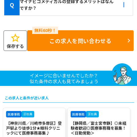
マイナビコメディカルの登録するメリットはなん
Q
ですか？
star
この求人を問い合わせる
保存する
イメージに合いませんでしたか？
似た条件の求人も見てみましょう
この求人と条件が近い求人
正社員
正社員
医療事務
医療事務
【神奈川県／川崎市多摩区】登
【静岡県／富士宮市静】◎未経
戸駅より徒歩1分★眼科クリニ
験者歓迎◎医療事務職を募集！
ックにて医療事務募集♪
＜日勤常勤＞