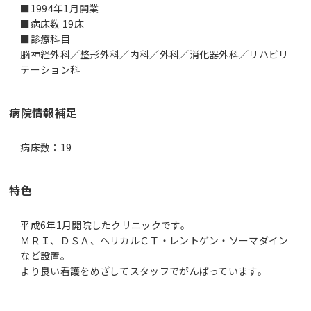
■1994年1月開業
■病床数 19床
■診療科目
脳神経外科／整形外科／内科／外科／消化器外科／リハビリ
テーション科
病院情報補足
病床数：19
特色
平成6年1月開院したクリニックです。
ＭＲＩ、ＤＳＡ、ヘリカルＣＴ・レントゲン・ソーマダイン
など設置。
より良い看護をめざしてスタッフでがんばっています。