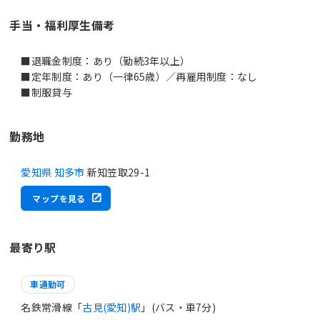
手当・福利厚生備考
■退職金制度：あり（勤続3年以上）
■定年制度：あり（一律65歳）／再雇用制度：なし
■制服貸与
勤務地
愛知県 知多市
新知笠取29-1
マップを見る
最寄り駅
車通勤可
名鉄常滑線「
古見(愛知)駅
」(バス・車7分)