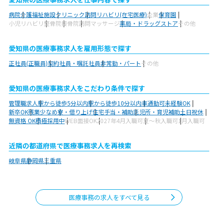
病院
介護福祉施設
クリニック
訪問リハビリ(在宅医療)
企業
保育園
小児リハビリ
整骨院
接骨院
訪問マッサージ
薬局・ドラッグストア
その他
愛知県の医療事務求人を雇用形態で探す
正社員(正職員)
契約社員・嘱託社員
非常勤・パート
その他
愛知県の医療事務求人をこだわり条件で探す
管理職求人
駅から徒歩5分以内
駅から徒歩10分以内
車通勤可
未経験OK
新卒OK
残業少なめ
寮・借り上げ
住宅手当・補助
託児所・育児補助
土日祝休
無資格 OK
積極採用中
WEB面接OK
2027年4月入職可
夏～秋入職可
1月入職可
近隣の都道府県で医療事務求人を再検索
岐阜県
静岡県
三重県
医療事務の求人をすべて見る