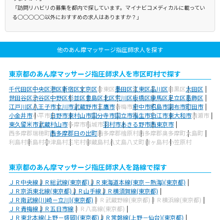
「訪問リハビリの募集を都内で探しています。マイナビコメディカルに載ってい
る○○○○○以外におすすめの求人はありますか？」
他のあん摩マッサージ指圧師求人を探す
東京都のあん摩マッサージ指圧師求人を市区町村で探す
千代田区
中央区
港区
新宿区
文京区
台東区
墨田区
江東区
品川区
目黒区
大田区
世田谷区
渋谷区
中野区
杉並区
豊島区
北区
荒川区
板橋区
練馬区
足立区
葛飾区
江戸川区
八王子市
立川市
武蔵野市
三鷹市
青梅市
府中市
昭島市
調布市
町田市
小金井市
小平市
日野市
東村山市
国分寺市
国立市
福生市
狛江市
東大和市
清瀬市
東久留米市
武蔵村山市
多摩市
稲城市
羽村市
あきる野市
西東京市
西多摩郡瑞穂町
西多摩郡日の出町
西多摩郡檜原村
西多摩郡奥多摩町
大島町
利島村
新島村
神津島村
三宅村
御蔵島村
八丈島八丈町
青ヶ島村
小笠原村
東京都のあん摩マッサージ指圧師求人を路線で探す
ＪＲ中央線
ＪＲ総武線(東京都)
ＪＲ東海道本線(東京－熱海)(東京都)
ＪＲ京浜東北線(東京都)
ＪＲ山手線
ＪＲ横須賀線(東京都)
ＪＲ南武線(川崎－立川)(東京都)
ＪＲ武蔵野線(東京都)
ＪＲ横浜線(東京都)
ＪＲ青梅線
ＪＲ五日市線
ＪＲ八高線(東京都)
ＪＲ東北本線(上野－盛岡)(東京都)
ＪＲ常磐線(上野－仙台)(東京都)