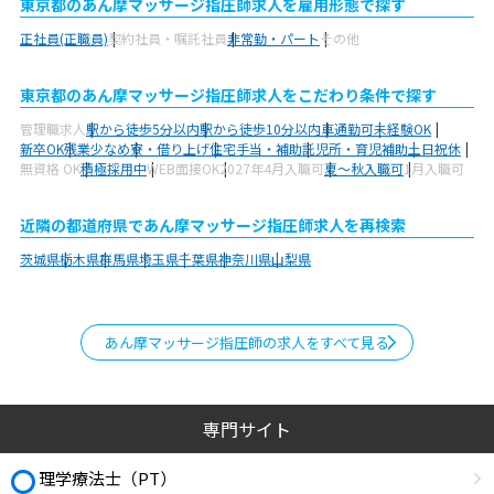
東京都のあん摩マッサージ指圧師求人を雇用形態で探す
正社員(正職員)
契約社員・嘱託社員
非常勤・パート
その他
東京都のあん摩マッサージ指圧師求人をこだわり条件で探す
管理職求人
駅から徒歩5分以内
駅から徒歩10分以内
車通勤可
未経験OK
新卒OK
残業少なめ
寮・借り上げ
住宅手当・補助
託児所・育児補助
土日祝休
無資格 OK
積極採用中
WEB面接OK
2027年4月入職可
夏～秋入職可
1月入職可
近隣の都道府県であん摩マッサージ指圧師求人を再検索
茨城県
栃木県
群馬県
埼玉県
千葉県
神奈川県
山梨県
あん摩マッサージ指圧師の求人をすべて見る
専門サイト
理学療法士（PT）