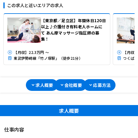
この求人と近いエリアの求人
【東京都／足立区】年間休日120日
以上♪介護付き有料老人ホームに
て あん摩マッサージ指圧師の募
集！
【月収】22.3万円 ～
【月収】
東武伊勢崎線「竹ノ塚駅」（徒歩21分）
つくばエ
求人概要
会社概要
応募方法
求人概要
仕事内容