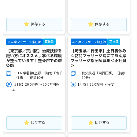
保存する
保存する
正社員
正社員
あん摩マッサージ指圧師
あん摩マッサージ指圧師
【東京都／荒川区】治療技術を
【埼玉県／行田市】土日祝休み
磨い方にオススメ♪学べる環境
☆訪問マッサージ院にてあん摩
が整っています！整骨院での鍼
マッサージ指圧師募集＜正社員
灸師
＞
ＪＲ常磐線(上野－仙台)「南千
秩父鉄道「東行田駅」（徒歩
住駅」（徒歩10分）
10分）
【月収】20.0万円 ～ 30.0万円程
【月収】25.0万円 ～ 程度
度
保存する
保存する