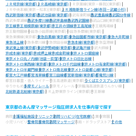
ＪＲ埼京線(東京都)
ＪＲ高崎線(東京都)
ＪＲ京葉線(東京－蘇我)(東京都)
ＪＲ中央本線(東京－松本)(東京都)
ＪＲ湘南新宿ライン線(赤羽－武蔵小杉)
西武新宿線(東京都)
西武池袋線(東京都)
西武有楽町線
西武豊島線
西武国分寺線
西武多摩湖線
西武多摩川線
西武拝島線
西武西武園線
西武山口線(東京都)
京王線
京王相模原線(東京都)
京王井の頭線
京王高尾線
京王競馬場線
京王動物園線
小田急小田原線(東京都)
小田急多摩線(東京都)
東急東横線(東京都)
東急目黒線(東京都)
東急田園都市線(東京都)
東急大井町線
東急池上線
東急多摩川線
東急世田谷線
京急本線(東京都)
京急空港線
東武東上線(東京都)
東武伊勢崎線(東京都)
東武亀戸線
東武大師線
京成本線(東京都)
京成押上線
京成金町線
東京メトロ銀座線
東京メトロ丸ノ内線(池袋－荻窪)
東京メトロ日比谷線
東京メトロ東西線(東京都)
東京メトロ千代田線
東京メトロ有楽町線(東京都)
東京メトロ半蔵門線
東京メトロ南北線
東京メトロ副都心線(東京都)
都営大江戸線
都営浅草線
都営三田線
都営新宿線(東京都)
都電荒川線
都営日暮里・舎人ライナー
埼玉高速鉄道(東京都)
つくばエクスプレス(東京都)
ゆりかもめ
多摩モノレール
東京モノレール
東京臨海高速鉄道りんかい線
北総鉄道北総線(東京都)
ＪＲ上野東京ライン(東京都)
京王新線
東京都のあん摩マッサージ指圧師求人を仕事内容で探す
病院
介護福祉施設
クリニック
訪問リハビリ(在宅医療)
企業
保育園
小児リハビリ
整骨院
接骨院
訪問マッサージ
薬局・ドラッグストア
その他