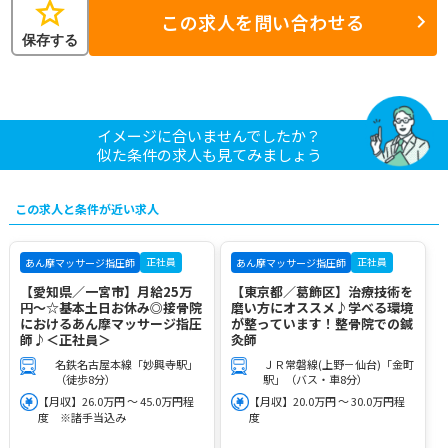
star
この求人を問い合わせる
保存する
イメージに合いませんでしたか？
似た条件の求人も見てみましょう
この求人と条件が近い求人
正社員
正社員
あん摩マッサージ指圧師
あん摩マッサージ指圧師
【愛知県／一宮市】月給25万
【東京都／葛飾区】治療技術を
円～☆基本土日お休み◎接骨院
磨い方にオススメ♪学べる環境
におけるあん摩マッサージ指圧
が整っています！整骨院での鍼
師♪＜正社員＞
灸師
名鉄名古屋本線「妙興寺駅」
ＪＲ常磐線(上野－仙台)「金町
（徒歩8分）
駅」（バス・車8分）
【月収】26.0万円 ～ 45.0万円程
【月収】20.0万円 ～ 30.0万円程
度 ※諸手当込み
度