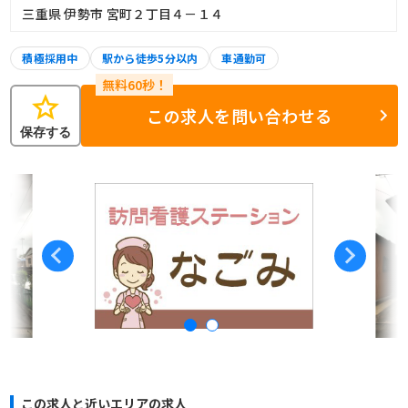
三重県 伊勢市 宮町２丁目４－１４
積極採用中
駅から徒歩5分以内
車通勤可
star
この求人を問い合わせる
保存する
この求人と近いエリアの求人