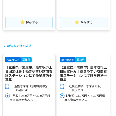
保存する
保存する
この法人の他の求人
正社員
正社員
作業療法士
理学療法士
【三重県／志摩市】高年収◎土
【三重県／志摩市】高年収◎土
日固定休み！働きやすい訪問看
日固定休み！働きやすい訪問看
護ステーションにて作業療法士
護ステーションにて理学療法士
募集
募集
近鉄志摩線「志摩磯部駅」
近鉄志摩線「志摩磯部駅」
（徒歩9分）
（徒歩9分）
【月収】23.0万円 ～ 30.0万円程
【月収】23.0万円 ～ 30.0万円程
度※資格手当込み
度※資格手当込み