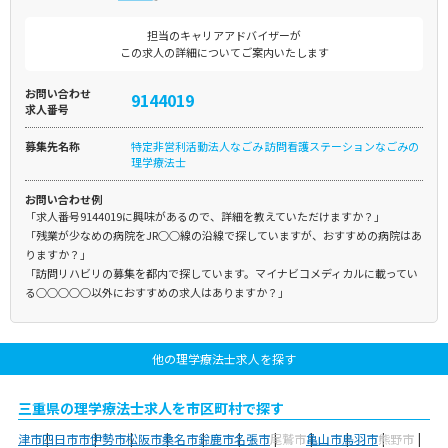
担当のキャリアアドバイザーが
この求人の詳細についてご案内いたします
お問い合わせ
9144019
求人番号
募集先名称
特定非営利活動法人なごみ 訪問看護ステーションなごみの
理学療法士
お問い合わせ例
「求人番号9144019に興味があるので、詳細を教えていただけますか？」
「残業が少なめの病院をJR○○線の沿線で探していますが、おすすめの病院はあ
りますか？」
「訪問リハビリの募集を都内で探しています。マイナビコメディカルに載ってい
る○○○○○以外におすすめの求人はありますか？」
他の理学療法士求人を探す
三重県の理学療法士求人を市区町村で探す
津市
四日市市
伊勢市
松阪市
桑名市
鈴鹿市
名張市
尾鷲市
亀山市
鳥羽市
熊野市