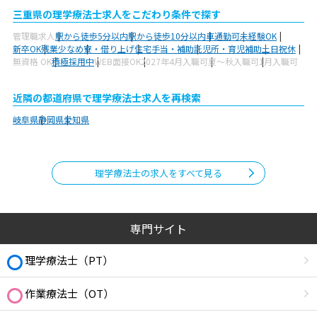
三重県の理学療法士求人をこだわり条件で探す
管理職求人
駅から徒歩5分以内
駅から徒歩10分以内
車通勤可
未経験OK
新卒OK
残業少なめ
寮・借り上げ
住宅手当・補助
託児所・育児補助
土日祝休
無資格 OK
積極採用中
WEB面接OK
2027年4月入職可
夏～秋入職可
1月入職可
近隣の都道府県で理学療法士求人を再検索
岐阜県
静岡県
愛知県
理学療法士の求人をすべて見る
専門サイト
理学療法士（PT）
作業療法士（OT）