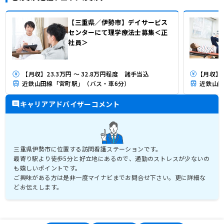
【三重県／伊勢市】デイサービス
センターにて理学療法士募集＜正
社員＞
【月収】23.3万円 ～ 32.8万円程度 諸手当込
近鉄山田線「宮町駅」（バス・車6分）
近鉄山田
キャリアアドバイザーコメント
三重県伊勢市に位置する訪問看護ステーションです。
最寄り駅より徒歩5分と好立地にあるので、通勤のストレスが少ないの
も嬉しいポイントです。
ご興味がある方は是非一度マイナビまでお問合せ下さい。更に詳細な
どお伝えします。