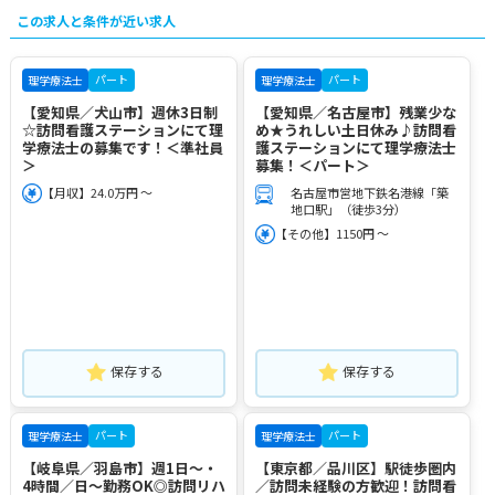
この求人と条件が近い求人
パート
パート
理学療法士
理学療法士
【愛知県／犬山市】週休3日制
【愛知県／名古屋市】残業少な
☆訪問看護ステーションにて理
め★うれしい土日休み♪訪問看
学療法士の募集です！＜準社員
護ステーションにて理学療法士
＞
募集！＜パート＞
【月収】24.0万円 ～
名古屋市営地下鉄名港線「築
地口駅」（徒歩3分）
【その他】1150円 ～
保存する
保存する
パート
パート
理学療法士
理学療法士
【岐阜県／羽島市】週1日～・
【東京都／品川区】駅徒歩圏内
4時間／日～勤務OK◎訪問リハ
／訪問未経験の方歓迎！訪問看