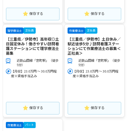
保存する
保存する
正社員
正社員
理学療法士
作業療法士
【三重県／伊勢市】高年収◎土
【三重県／伊勢市】土日休み／
日固定休み！働きやすい訪問看
駅近徒歩5分♪訪問看護ステー
護ステーションにて理学療法士
ションにて作業療法士の募集＜
募集
正社員＞
近鉄山田線「宮町駅」（徒歩
近鉄山田線「宮町駅」（徒歩
5分）
5分）
【月収】23.0万円 ～ 30.0万円程
【月収】23.0万円 ～ 30.0万円程
度※資格手当込み
度※資格手当込み
保存する
保存する
パート
作業療法士