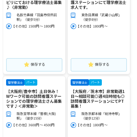
ビリにておける理学療法士募集
護ステーションにて理学療法士
♪〈非常勤〉
求人です。
名鉄竹鼻線「羽島市役所前
東急目黒線「武蔵小山駅」
駅」（徒歩5分）
（徒歩8分）
【その他】1500円 ～ 1800円
【その他】1800円 ～
保存する
保存する
パート
パート
理学療法士
理学療法士
【大阪府/豊中市】土日休み！
【大阪府／茨木市】非常勤週1
Wワーク可能の訪問看護ステー
日～相談可能◎週4日時短も◎
ションでの理学療法士さん募集
訪問看護ステーションにてPT
です♪＜非常勤＞
募集！
阪急宝塚本線「曽根(大阪)
阪急京都本線「総持寺駅」
駅」（徒歩15分）
（徒歩12分）
【その他】3600円 ～ 4500円
【その他】1800円 ～