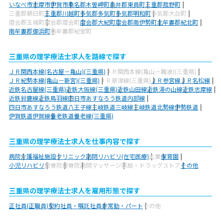
いなべ市
志摩市
伊賀市
桑名郡木曽岬町
員弁郡東員町
三重郡菰野町
三重郡朝日町
三重郡川越町
多気郡多気町
多気郡明和町
多気郡大台町
度会郡玉城町
度会郡度会町
度会郡大紀町
度会郡南伊勢町
北牟婁郡紀北町
南牟婁郡御浜町
南牟婁郡紀宝町
三重県の理学療法士求人を路線で探す
ＪＲ関西本線(名古屋－亀山)(三重県)
ＪＲ関西本線(亀山－難波)(三重県)
ＪＲ紀勢本線(亀山－新宮)(三重県)
ＪＲ草津線(三重県)
ＪＲ参宮線
ＪＲ名松線
近鉄名古屋線(三重県)
近鉄大阪線(三重県)
近鉄山田線
近鉄湯の山線
近鉄志摩線
近鉄鈴鹿線
近鉄鳥羽線
四日市あすなろう鉄道内部線
四日市あすなろう鉄道八王子線
三岐鉄道三岐線
三岐鉄道北勢線
伊勢鉄道
伊賀鉄道伊賀線
養老鉄道養老線(三重県)
三重県の理学療法士求人を仕事内容で探す
病院
介護福祉施設
クリニック
訪問リハビリ(在宅医療)
企業
保育園
小児リハビリ
整骨院
接骨院
訪問マッサージ
薬局・ドラッグストア
その他
三重県の理学療法士求人を雇用形態で探す
正社員(正職員)
契約社員・嘱託社員
非常勤・パート
その他