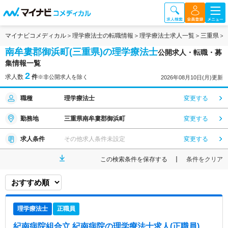
マイナビコメディカル
理学療法士の転職情報
理学療法士求人一覧
三重県
南牟婁郡御浜町(三重県)の理学療法士
公開求人・転職・募
集情報一覧
2
求人数
件
※非公開求人を除く
2026年08月10日(月)更新
職種
理学療法士
変更する
勤務地
三重県南牟婁郡御浜町
変更する
求人条件
その他求人条件未設定
変更する
この検索条件を保存する
条件をクリア
理学療法士
正職員
紀南病院組合立 紀南病院
の理学療法士求人(正職員)