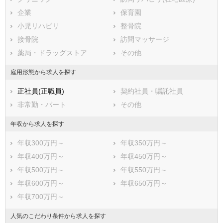
度会郡玉城町
度会郡度会町
企業
保育園
度会郡大紀町
度会郡南伊勢町
小児リハビリ
整骨院
北牟婁郡紀北町
南牟婁郡御浜町
接骨院
訪問マッサージ
南牟婁郡紀宝町
薬局・ドラッグストア
その他
雇用形態から求人を探す
正社員(正職員)
契約社員・嘱託社員
非常勤・パート
その他
年収から求人を探す
年収300万円～
年収350万円～
年収400万円～
年収450万円～
年収500万円～
年収550万円～
年収600万円～
年収650万円～
年収700万円～
人気のこだわり条件から求人を探す