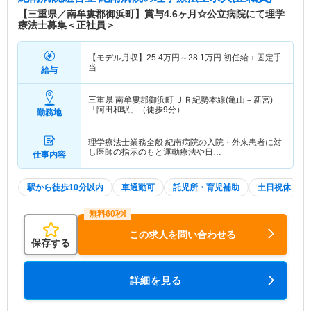
【三重県／南牟婁郡御浜町】賞与4.6ヶ月☆公立病院にて理学
療法士募集＜正社員＞
【モデル月収】
25.4
万円～
28.1
万円
初任給＋固定手
当
給与
三重県 南牟婁郡御浜町
ＪＲ紀勢本線(亀山－新宮)
「阿田和駅」（徒歩9分）
勤務地
理学療法士業務全般 紀南病院の入院・外来患者に対
し医師の指示のもと運動療法や日…
仕事内容
駅から徒歩10分以内
車通勤可
託児所・育児補助
土日祝休
この求人を問い合わせる
保存する
詳細を見る