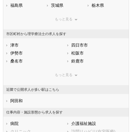
福島県
茨城県
栃木県
群馬県
埼玉県
千葉県
もっと見る
東京都
神奈川県
新潟県
山梨県
長野県
富山県
市区町村から理学療法士の求人を探す
石川県
福井県
岐阜県
静岡県
津市
愛知県
四日市市
三重県
滋賀県
伊勢市
京都府
松阪市
大阪府
兵庫県
桑名市
奈良県
鈴鹿市
和歌山県
鳥取県
名張市
島根県
尾鷲市
岡山県
もっと見る
広島県
亀山市
山口県
鳥羽市
徳島県
香川県
熊野市
愛媛県
いなべ市
高知県
近隣で公開求人が多い駅はこちら
福岡県
志摩市
佐賀県
伊賀市
長崎県
熊本県
桑名郡木曽岬町
阿田和
大分県
員弁郡東員町
宮崎県
鹿児島県
三重郡菰野町
沖縄県
三重郡朝日町
仕事内容・施設形態から求人を探す
三重郡川越町
多気郡多気町
病院
介護福祉施設
多気郡明和町
多気郡大台町
クリニック
訪問リハビリ(在宅医療)