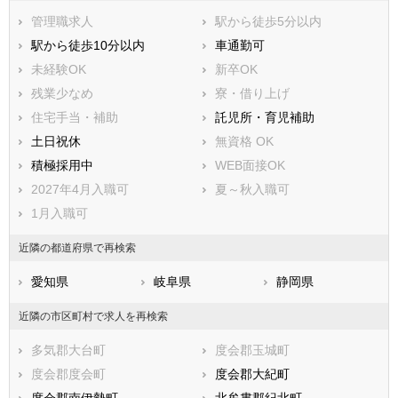
管理職求人
駅から徒歩5分以内
駅から徒歩10分以内
車通勤可
未経験OK
新卒OK
残業少なめ
寮・借り上げ
住宅手当・補助
託児所・育児補助
土日祝休
無資格 OK
積極採用中
WEB面接OK
2027年4月入職可
夏～秋入職可
1月入職可
近隣の都道府県で再検索
愛知県
岐阜県
静岡県
近隣の市区町村で求人を再検索
多気郡大台町
度会郡玉城町
度会郡度会町
度会郡大紀町
度会郡南伊勢町
北牟婁郡紀北町