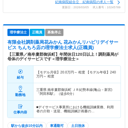
紀南病院組合立 紀南病院の求人一覧
更新日：2026/03/05 求人番号：10245789
理学療法士
正職員
募集停止
有限会社調剤薬局花みかん 花みかんリハビリデイサー
ビス ちんちろ店
の理学療法士求人(正職員)
【三重県／南牟婁郡御浜町】年間休日120日以上！調剤薬局が
母体のデイサービスです＜理学療法士＞
【モデル月収】
20.0
万円～
程度 【モデル年収】
240
万円～
程度
給与
三重県 南牟婁郡御浜町
ＪＲ紀勢本線(亀山－新宮)
「阿田和駅」（徒歩6分）
勤務地
■デイサービス事業所における機能訓練業務、利用
者の介助・送迎、機能訓練計画書の…
仕事内容
駅から徒歩10分以内
車通勤可
土日祝休