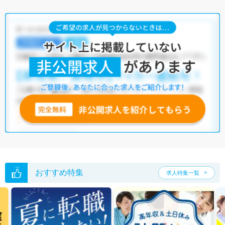
サイト上に掲載されている求人の他に、
非公開求人
もございます。
無料
転職支援サービス
にお申し込みいただくと、全求人からご希望条件に合
う求人を提案させていただきます。
南牟婁郡御浜町の理学療法士求人では以下のような条件が人気です。
・
土日祝休
・
積極採用中
・
託児所・育児補助あり
・
正社員(正職員)
・
病院
・
介護福祉施設
他の条件でも人気の求人がございますので、「こだわり条件」から検索
いただくか、お気軽にお問い合わせください。
全国の理学療法士求人
から検索いただくことも可能です。
無料転職支援サービス
にお申し込みいただくと、ご希望条件をヒアリン
グした上で求人をご提案いたします。
ご希望条件がまだ定まっていない方は
人気の希望条件をピックアップし
た求人特集
をぜひご活用ください。
転職支援の他、情報収集や募集状況の確認も、お気軽にご相談くださ
い。
おすすめ特集
求人特集一覧