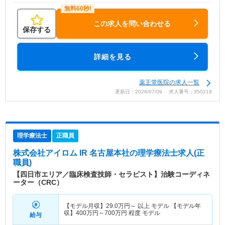
この求人を問い合わせる
保存する
詳細を見る
薬王堂医院の求人一覧
更新日：2026/07/09 求人番号：350219
理学療法士
正職員
株式会社アイロム IR 名古屋本社
の理学療法士求人(正
職員)
【四日市エリア／臨床検査技師・セラピスト】治験コーディネ
ーター（CRC）
【モデル月収】
29.0
万円～
以上 モデル 【モデル年
収】
400
万円～
700
万円
程度 モデル
給与