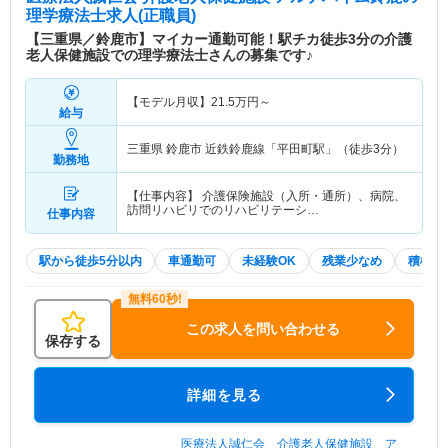
理学療法士求人(正職員)
【三重県／鈴鹿市】マイカー通勤可能！駅チカ徒歩3分の介護
老人保健施設での理学療法士さんの募集です♪
【モデル月収】
21.5
万円～
給与
三重県 鈴鹿市
近鉄鈴鹿線「平田町駅」（徒歩3分）
勤務地
【仕事内容】 介護保険施設（入所・通所）、病院、
訪問リハビリでのリハビリテーシ…
仕事内容
駅から徒歩5分以内
車通勤可
未経験OK
残業少なめ
積極採
この求人を問い合わせる
保存する
詳細を見る
医療法人誠仁会 介護老人保健施設 ア