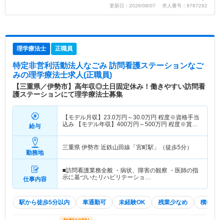
更新日：2026/08/07 求人番号：9787292
理学療法士
正職員
特定非営利活動法人なごみ 訪問看護ステーションなご
み
の理学療法士求人(正職員)
【三重県／伊勢市】高年収◎土日固定休み！働きやすい訪問看
護ステーションにて理学療法士募集
【モデル月収】
23.0
万円～
30.0
万円
程度※資格手当
込み 【モデル年収】
400
万円～
500
万円
程度※賞与
給与
込み
三重県 伊勢市
近鉄山田線「宮町駅」（徒歩5分）
勤務地
■訪問看護業務全般 ・病状、障害の観察 ・医師の指
示に基づいたリハビリテーショ…
仕事内容
駅から徒歩5分以内
車通勤可
未経験OK
残業少なめ
積極採