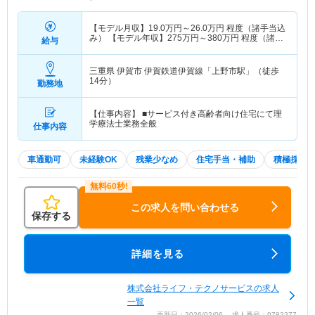
【モデル月収】
19.0
万円～
26.0
万円
程度（諸手当込
み） 【モデル年収】
275
万円～
380
万円
程度（諸手
給与
当込み・別途賞与支給あり）
三重県 伊賀市
伊賀鉄道伊賀線「上野市駅」（徒歩
14分）
勤務地
【仕事内容】 ■サービス付き高齢者向け住宅にて理
学療法士業務全般
仕事内容
車通勤可
未経験OK
残業少なめ
住宅手当・補助
積極採用
この求人を問い合わせる
保存する
詳細を見る
株式会社ライフ・テクノサービスの求人
一覧
更新日：2026/02/06 求人番号：9782277