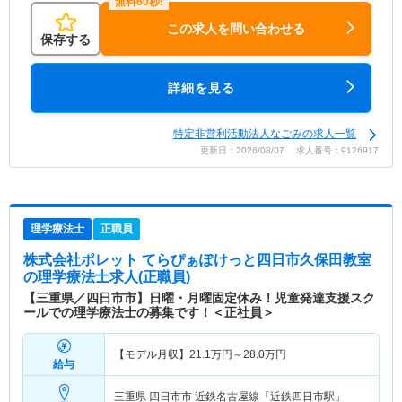
この求人を問い合わせる
保存する
詳細を見る
特定非営利活動法人なごみの求人一覧
更新日：2026/08/07 求人番号：9126917
理学療法士
正職員
株式会社ポレット てらぴぁぽけっと四日市久保田教室
の理学療法士求人(正職員)
【三重県／四日市市】日曜・月曜固定休み！児童発達支援スク
ールでの理学療法士の募集です！＜正社員＞
【モデル月収】
21.1
万円～
28.0
万円
給与
三重県 四日市市
近鉄名古屋線「近鉄四日市駅」