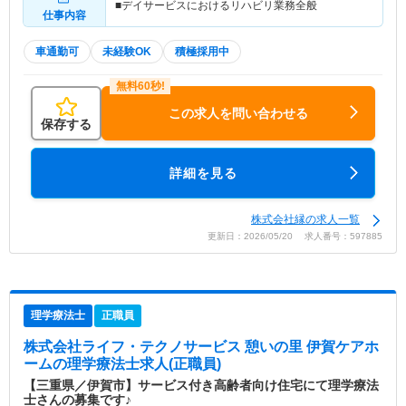
■デイサービスにおけるリハビリ業務全般
仕事内容
車通勤可
未経験OK
積極採用中
この求人を問い合わせる
保存する
詳細を見る
株式会社縁の求人一覧
更新日：2026/05/20 求人番号：597885
理学療法士
正職員
株式会社ライフ・テクノサービス 憩いの里 伊賀ケアホ
ーム
の理学療法士求人(正職員)
【三重県／伊賀市】サービス付き高齢者向け住宅にて理学療法
士さんの募集です♪