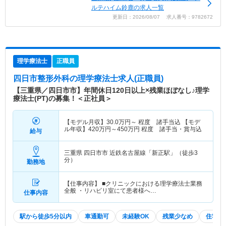
ルテハイム鈴鹿の求人一覧
更新日：2026/08/07 求人番号：9782672
理学療法士
正職員
四日市整形外科
の理学療法士求人(正職員)
【三重県／四日市市】年間休日120日以上×残業ほぼなし♪理学
療法士(PT)の募集！＜正社員＞
【モデル月収】
30.0
万円～
程度 諸手当込 【モデ
ル年収】
420
万円～
450
万円
程度 諸手当・賞与込
給与
三重県 四日市市
近鉄名古屋線「新正駅」（徒歩3
分）
勤務地
【仕事内容】 ■クリニックにおける理学療法士業務
全般 ・リハビリ室にて患者様へ…
仕事内容
駅から徒歩5分以内
車通勤可
未経験OK
残業少なめ
住宅手