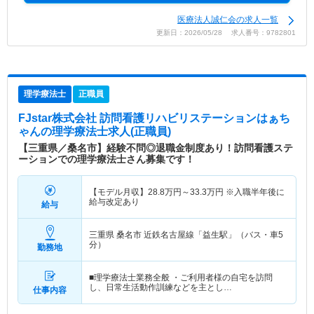
医療法人誠仁会の求人一覧
更新日：2026/05/28 求人番号：9782801
理学療法士
正職員
FJstar株式会社 訪問看護リハビリステーションはぁち
ゃん
の理学療法士求人(正職員)
【三重県／桑名市】経験不問◎退職金制度あり！訪問看護ステ
ーションでの理学療法士さん募集です！
【モデル月収】
28.8
万円～
33.3
万円
※入職半年後に
給与改定あり
給与
三重県 桑名市
近鉄名古屋線「益生駅」（バス・車5
分）
勤務地
■理学療法士業務全般 ・ご利用者様の自宅を訪問
し、日常生活動作訓練などを主とし…
仕事内容