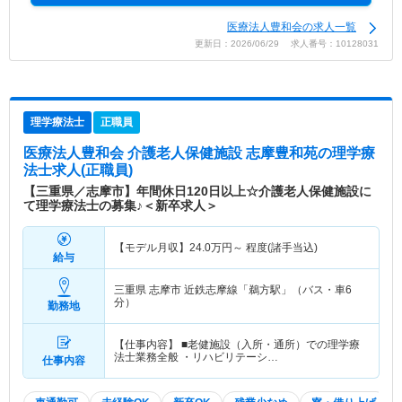
医療法人豊和会の求人一覧
更新日：2026/06/29 求人番号：10128031
理学療法士
正職員
医療法人豊和会 介護老人保健施設 志摩豊和苑
の理学療
法士求人(正職員)
【三重県／志摩市】年間休日120日以上☆介護老人保健施設に
て理学療法士の募集♪＜新卒求人＞
【モデル月収】
24.0
万円～
程度(諸手当込)
給与
三重県 志摩市
近鉄志摩線「鵜方駅」（バス・車6
分）
勤務地
【仕事内容】 ■老健施設（入所・通所）での理学療
法士業務全般 ・リハビリテーシ…
仕事内容