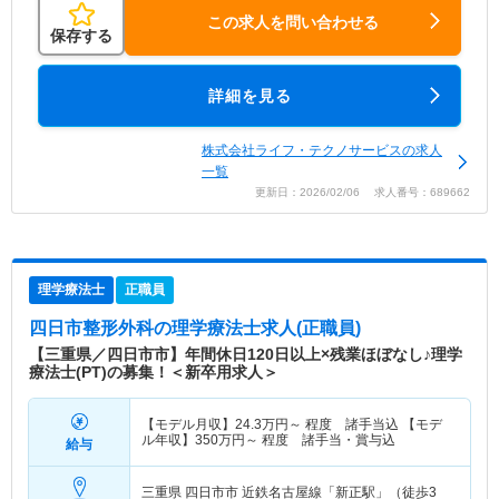
この求人を問い合わせる
保存する
詳細を見る
株式会社ライフ・テクノサービスの求人
一覧
更新日：2026/02/06 求人番号：689662
理学療法士
正職員
四日市整形外科
の理学療法士求人(正職員)
【三重県／四日市市】年間休日120日以上×残業ほぼなし♪理学
療法士(PT)の募集！＜新卒用求人＞
【モデル月収】
24.3
万円～
程度 諸手当込 【モデ
ル年収】
350
万円～
程度 諸手当・賞与込
給与
三重県 四日市市
近鉄名古屋線「新正駅」（徒歩3