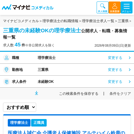
マイナビコメディカル
理学療法士の転職情報
理学療法士求人一覧
三重県
三重県の未経験OKの理学療法士
公開求人・転職・募集情
報一覧
45
求人数
件
※非公開求人を除く
2026年08月09日(日)更新
職種
理学療法士
変更する
勤務地
三重県
変更する
求人条件
未経験OK
変更する
この検索条件を保存する
条件をクリア
理学療法士
正職員
医療法人誠仁会 介護老人保健施設 アルテハイム鈴鹿
の