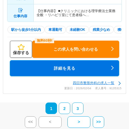
【仕事内容】 ■クリニックにおける理学療法士業務
全般 ・リハビリ室にて患者様へ…
仕事内容
駅から徒歩5分以内
車通勤可
未経験OK
残業少なめ
積極採
この求人を問い合わせる
保存する
詳細を見る
四日市整形外科の求人一覧
更新日：2026/02/04 求人番号：9135315
1
2
3
<<
<
>
>>