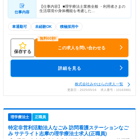
【仕事内容】 ■理学療法士業務全般 ・利用者さまの
生活環境や身体機能を考慮した…
仕事内容
車通勤可
未経験OK
積極採用中
この求人を問い合わせる
保存する
詳細を見る
株式会社みやはらの求人一覧
更新日：2025/05/16 求人番号：10163981
理学療法士
正職員
特定非営利活動法人なごみ 訪問看護ステーションなご
み サテライト志摩
の理学療法士求人(正職員)