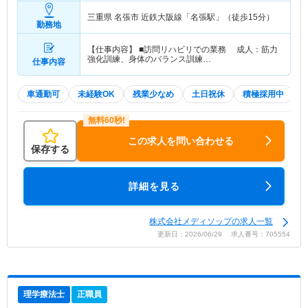
三重県 名張市
近鉄大阪線「名張駅」（徒歩15分）
勤務地
【仕事内容】 ■訪問リハビリでの業務 成人：筋力
強化訓練、身体のバランス訓練…
仕事内容
車通勤可
未経験OK
残業少なめ
土日祝休
積極採用中
この求人を問い合わせる
保存する
詳細を見る
株式会社メディソップの求人一覧
更新日：2026/06/29 求人番号：705554
理学療法士
正職員