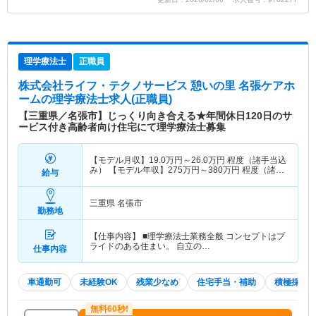
理学療法士
正職員
株式会社ライフ・テクノサービス 憩いの里 名張ケアホ
ーム
の理学療法士求人(正職員)
【三重県／名張市】じっくり向き合える★年間休日120日のサ
ービス付き高齢者向け住宅にて理学療法士募集
【モデル月収】
19.0
万円～
26.0
万円
程度（諸手当込
み） 【モデル年収】
275
万円～
380
万円
程度（諸手
給与
当込み）
三重県 名張市
勤務地
【仕事内容】 ■理学療法士業務全般 コンセプトはプ
ライドのある住まい。 自立の…
仕事内容
車通勤可
未経験OK
残業少なめ
住宅手当・補助
積極採用