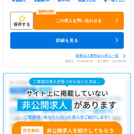
車通勤可
未経験OK
新卒OK
残業少なめ
寮・借り上げ
この求人を問い合わせる
保存する
詳細を見る
医療法人豊和会の求人一覧
更新日：2026/06/29 求人番号：10128022