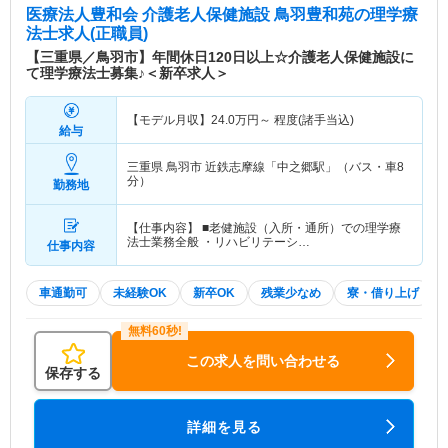
医療法人豊和会 介護老人保健施設 鳥羽豊和苑
の理学療
法士求人(正職員)
【三重県／鳥羽市】年間休日120日以上☆介護老人保健施設に
て理学療法士募集♪＜新卒求人＞
【モデル月収】
24.0
万円～
程度(諸手当込)
給与
三重県 鳥羽市
近鉄志摩線「中之郷駅」（バス・車8
分）
勤務地
【仕事内容】 ■老健施設（入所・通所）での理学療
法士業務全般 ・リハビリテーシ…
仕事内容
車通勤可
未経験OK
新卒OK
残業少なめ
寮・借り上げ
この求人を問い合わせる
保存する
詳細を見る