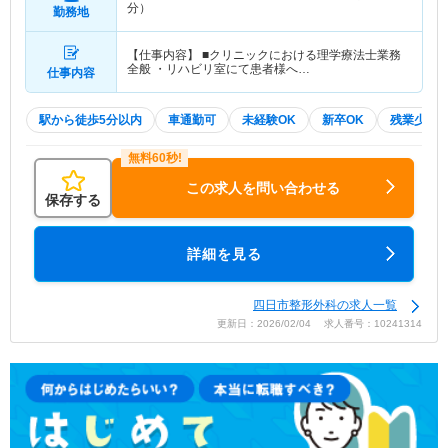
分）
勤務地
【仕事内容】 ■クリニックにおける理学療法士業務
全般 ・リハビリ室にて患者様へ…
仕事内容
駅から徒歩5分以内
車通勤可
未経験OK
新卒OK
残業少な
この求人を問い合わせる
保存する
詳細を見る
四日市整形外科の求人一覧
更新日：2026/02/04 求人番号：10241314