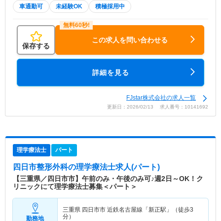
車通勤可
未経験OK
積極採用中
この求人を問い合わせる
保存する
詳細を見る
FJstar株式会社の求人一覧
更新日：2026/02/13 求人番号：10141692
理学療法士
パート
四日市整形外科
の理学療法士求人(パート)
【三重県／四日市市】午前のみ・午後のみ可♪週2日～OK！ク
リニックにて理学療法士募集＜パート＞
三重県 四日市市
近鉄名古屋線「新正駅」（徒歩3
分）
勤務地