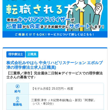
理学療法士
正職員
株式会社みやはら 中央リハビリステーション エボルブ
津
の理学療法士求人(正職員)
【三重県／津市】完全週休二日制★デイサービスでの理学療法
士さんの募集です♪
【モデル月収】
25.0
万円～
程度
給与
三重県 津市
ＪＲ紀勢本線(亀山－新宮)「阿漕駅」
（バス・車10分）
勤務地