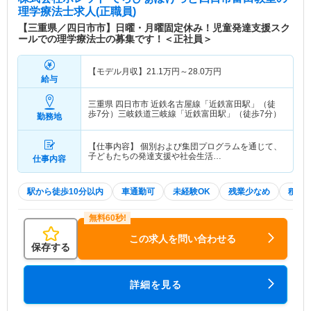
理学療法士求人(正職員)
【三重県／四日市市】日曜・月曜固定休み！児童発達支援スク
ールでの理学療法士の募集です！＜正社員＞
【モデル月収】
21.1
万円～
28.0
万円
給与
三重県 四日市市
近鉄名古屋線「近鉄富田駅」（徒
歩7分）三岐鉄道三岐線「近鉄富田駅」（徒歩7分）
勤務地
【仕事内容】 個別および集団プログラムを通じて、
子どもたちの発達支援や社会生活…
仕事内容
駅から徒歩10分以内
車通勤可
未経験OK
残業少なめ
積極
この求人を問い合わせる
保存する
詳細を見る