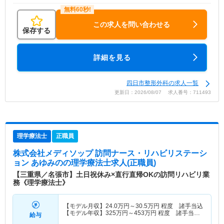
この求人を問い合わせる
保存する
詳細を見る
四日市整形外科の求人一覧
更新日：2026/08/07 求人番号：711493
理学療法士
正職員
株式会社メディソップ 訪問ナース・リハビリステーシ
ョン あゆみの
の理学療法士求人(正職員)
【三重県／名張市】土日祝休み×直行直帰OKの訪問リハビリ業
務《理学療法士》
【モデル月収】
24.0
万円～
30.5
万円
程度 諸手当込
【モデル年収】
325
万円～
453
万円
程度 諸手当・
給与
賞与込