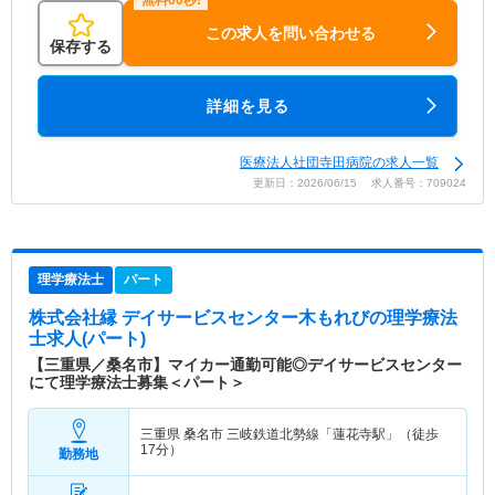
この求人を問い合わせる
保存する
詳細を見る
医療法人社団寺田病院の求人一覧
更新日：2026/06/15 求人番号：709024
理学療法士
パート
株式会社縁 デイサービスセンター木もれび
の理学療法
士求人(パート)
【三重県／桑名市】マイカー通勤可能◎デイサービスセンター
にて理学療法士募集＜パート＞
三重県 桑名市
三岐鉄道北勢線「蓮花寺駅」（徒歩
17分）
勤務地