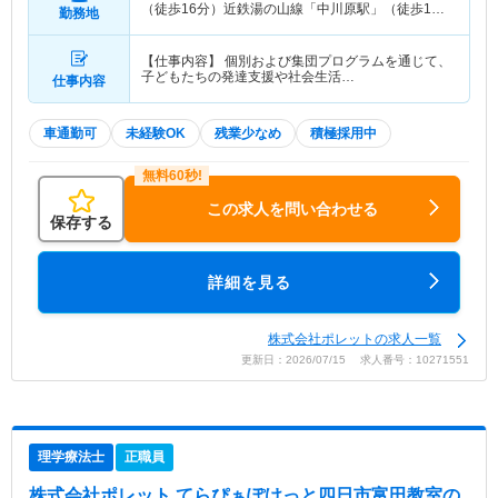
（徒歩16分）近鉄湯の山線「中川原駅」（徒歩14
勤務地
分） 他
【仕事内容】 個別および集団プログラムを通じて、
子どもたちの発達支援や社会生活…
仕事内容
車通勤可
未経験OK
残業少なめ
積極採用中
この求人を問い合わせる
保存する
詳細を見る
株式会社ポレットの求人一覧
更新日：2026/07/15 求人番号：10271551
理学療法士
正職員
株式会社ポレット てらぴぁぽけっと四日市富田教室
の