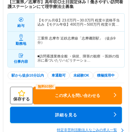
【三重県／志摩市】高年収◎土日固定休み！働きやすい訪問看
護ステーションにて理学療法士募集
【モデル月収】
23.0
万円～
30.0
万円
程度※資格手当
込み 【モデル年収】
400
万円～
500
万円
程度※賞与
給与
込み
三重県 志摩市
近鉄志摩線「志摩磯部駅」（徒歩9
分）
勤務地
■訪問看護業務全般 ・病状、障害の観察 ・医師の指
示に基づいたリハビリテーショ…
仕事内容
駅から徒歩10分以内
車通勤可
未経験OK
積極採用中
この求人を問い合わせる
保存する
詳細を見る
特定非営利活動法人なごみの求人一覧