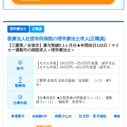
理学療法士
正職員
医療法人社団寺田病院
の理学療法士求人(正職員)
【三重県／名張市】賞与実績5.1ヶ月分★年間休日120日！マイ
カー通勤可の病院求人＜理学療法士＞
【モデル月収】
19.0
万円～
25.0
万円
程度 諸手当込
【モデル年収】
320
万円～
421
万円
程度（諸手当・
給与
賞与込）
三重県 名張市
近鉄大阪線「名張駅」（バス・車5
分）
勤務地
【仕事内容】 ■入院患者の呼吸器リハ（1）、運動
器リハ（1）、脳血管 疾患等リ…
仕事内容
車通勤可
未経験OK
残業少なめ
託児所・育児補助
積極採