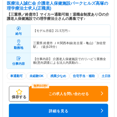
医療法人誠仁会 介護老人保健施設パークヒルズ高塚
の
理学療法士求人(正職員)
【三重県／鈴鹿市】マイカー通勤可能！退職金制度あり◎の介
護老人保健施設での理学療法士さんの募集です♪
【モデル月収】
21.5
万円～
給与
三重県 鈴鹿市
ＪＲ関西本線(名古屋－亀山)「加佐登
駅」（徒歩28分）
勤務地
【仕事内容】 介護老人保健施設でのリハビリ業務全
般(意向調査による法人内異動の…
仕事内容
車通勤可
未経験OK
残業少なめ
住宅手当・補助
土日祝休
この求人を問い合わせる
保存する
詳細を見る