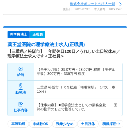
株式会社ポレットの求人一覧
更新日：2026/07/15 求人番号：10271548
理学療法士
正職員
薬王堂医院
の理学療法士求人(正職員)
【三重県／松阪市】 年間休日120日／うれしい土日祝休み／
理学療法士求人です＜正社員＞
【モデル月収】
25.0
万円～
28.0
万円
程度 【モデル
年収】
300
万円～
336
万円
程度
給与
三重県 松阪市
ＪＲ名松線「権現前駅」（バス・車
15分）
勤務地
【仕事内容】 ■理学療法士としての業務全般 ・医
師の指示のもとで指導していた…
仕事内容
車通勤可
未経験OK
残業少なめ
土日祝休
積極採用中