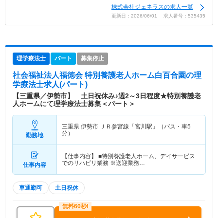
株式会社ジェネラスの求人一覧
更新日：2026/06/01 求人番号：535435
理学療法士
パート
募集停止
社会福祉法人福徳会 特別養護老人ホーム白百合園
の理
学療法士求人(パート)
【三重県／伊勢市】 土日祝休み♪週2～3日程度★特別養護老
人ホームにて理学療法士募集＜パート＞
三重県 伊勢市
ＪＲ参宮線「宮川駅」（バス・車5
分）
勤務地
【仕事内容】 ■特別養護老人ホーム、デイサービス
でのリハビリ業務 ※送迎業務…
仕事内容
車通勤可
土日祝休