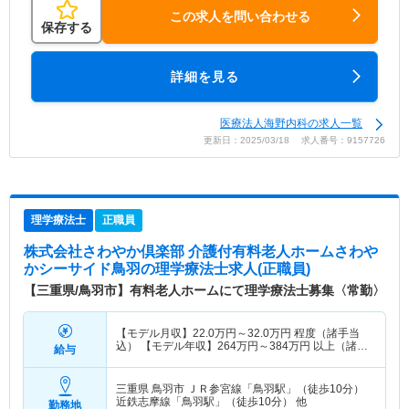
この求人を問い合わせる
保存する
詳細を見る
医療法人海野内科の求人一覧
更新日：2025/03/18 求人番号：9157726
理学療法士
正職員
株式会社さわやか倶楽部 介護付有料老人ホームさわや
かシーサイド鳥羽
の理学療法士求人(正職員)
【三重県/鳥羽市】有料老人ホームにて理学療法士募集〈常勤〉
【モデル月収】
22.0
万円～
32.0
万円
程度（諸手当
込） 【モデル年収】
264
万円～
384
万円
以上（諸手
給与
当込）
三重県 鳥羽市
ＪＲ参宮線「鳥羽駅」（徒歩10分）
近鉄志摩線「鳥羽駅」（徒歩10分） 他
勤務地