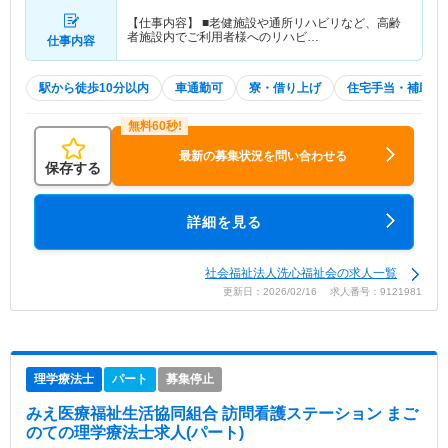
【仕事内容】 ■老健施設や通所リハビリなど、高齢
者施設内でご利用者様へのリハビ…
仕事内容
駅から徒歩10分以内
車通勤可
寮・借り上げ
住宅手当・補助
最新の募集状況を問い合わせる
保存する
詳細を見る
社会福祉法人洗心福祉会の求人一覧
更新日：2026/02/16 求人番号：9121981
理学療法士
パート
募集停止
みえ医療福祉生活協同組合 訪問看護ステーション まご
のて
の理学療法士求人(パート)