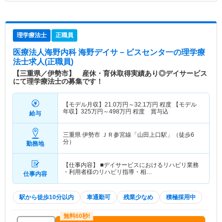
理学療法士
正職員
医療法人海野内科 海野デイサ－ビスセンタ一
の理学療
法士求人(正職員)
【三重県／伊勢市】 産休・育休取得実績あり◎デイサービス
にて理学療法士の募集です！
【モデル月収】
21.0
万円～
32.1
万円
程度 【モデル
年収】
325
万円～
498
万円
程度 賞与込
給与
三重県 伊勢市
ＪＲ参宮線「山田上口駅」（徒歩6
分）
勤務地
【仕事内容】 ■デイサービスにおけるリハビリ業務
・利用者様のリハビリ指導・相…
仕事内容
駅から徒歩10分以内
車通勤可
残業少なめ
積極採用中