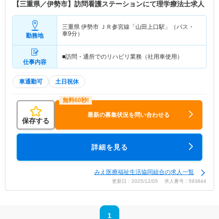
【三重県／伊勢市】訪問看護ステーションにて理学療法士求人
三重県 伊勢市
ＪＲ参宮線「山田上口駅」（バス・
車9分）
勤務地
■訪問・通所でのリハビリ業務（社用車使用）
仕事内容
車通勤可
土日祝休
最新の募集状況を問い合わせる
保存する
詳細を見る
みえ医療福祉生活協同組合の求人一覧
更新日：2025/12/05 求人番号：593844
1