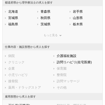
都道府県から理学療法士の求人を探す
北海道
青森県
岩手県
宮城県
秋田県
山形県
福島県
茨城県
栃木県
群馬県
埼玉県
千葉県
もっと見る
東京都
神奈川県
新潟県
山梨県
長野県
富山県
仕事内容・施設形態から求人を探す
石川県
福井県
岐阜県
静岡県
病院
愛知県
介護福祉施設
三重県
滋賀県
クリニック
京都府
訪問リハビリ(在宅医療)
大阪府
兵庫県
企業
奈良県
保育園
和歌山県
鳥取県
小児リハビリ
島根県
整骨院
岡山県
広島県
接骨院
山口県
訪問マッサージ
徳島県
香川県
薬局・ドラッグストア
愛媛県
その他
高知県
福岡県
佐賀県
長崎県
雇用形態から求人を探す
熊本県
大分県
宮崎県