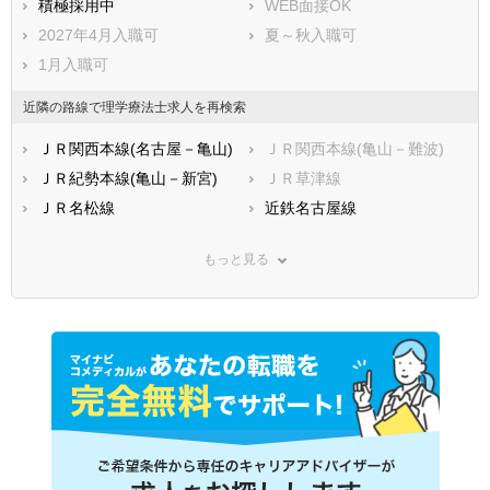
積極採用中
WEB面接OK
2027年4月入職可
夏～秋入職可
1月入職可
近隣の路線で理学療法士求人を再検索
ＪＲ関西本線(名古屋－亀山)
ＪＲ関西本線(亀山－難波)
ＪＲ紀勢本線(亀山－新宮)
ＪＲ草津線
ＪＲ名松線
近鉄名古屋線
近鉄大阪線
近鉄山田線
もっと見る
近鉄湯の山線
近鉄志摩線
近鉄鈴鹿線
近鉄鳥羽線
四日市あすなろう鉄道内部線
四日市あすなろう鉄道八王子
線
三岐鉄道三岐線
三岐鉄道北勢線
伊勢鉄道
伊賀鉄道伊賀線
養老鉄道養老線