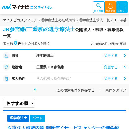
マイナビコメディカル
理学療法士の転職情報
理学療法士求人一覧
ＪＲ参宮
JR参宮線(三重県)の理学療法士
公開求人・転職・募集情報
一覧
8
求人数
件
※非公開求人を除く
2026年08月07日(金)更新
職種
理学療法士
変更する
勤務地
三重県ＪＲ参宮線
変更する
求人条件
その他求人条件未設定
変更する
この検索条件を保存する
条件をクリア
理学療法士
パート
医療法人海野内科 海野デイサ－ビスセンタ一
の理学療