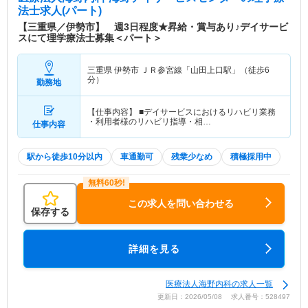
法士求人(パート)
【三重県／伊勢市】 週3日程度★昇給・賞与あり♪デイサービ
スにて理学療法士募集＜パート＞
三重県 伊勢市
ＪＲ参宮線「山田上口駅」（徒歩6
分）
勤務地
【仕事内容】 ■デイサービスにおけるリハビリ業務
・利用者様のリハビリ指導・相…
仕事内容
駅から徒歩10分以内
車通勤可
残業少なめ
積極採用中
この求人を問い合わせる
保存する
詳細を見る
医療法人海野内科の求人一覧
更新日：2026/05/08 求人番号：528497