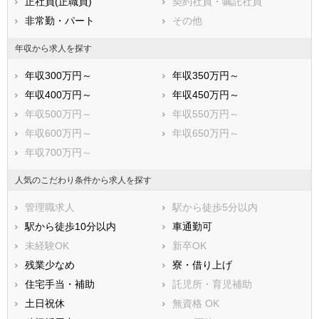
正社員(正職員)
契約社員・嘱託社員
鹿児島県
沖縄県
非常勤・パート
その他
年収から求人を探す
年収300万円～
年収350万円～
年収400万円～
年収450万円～
年収500万円～
年収550万円～
年収600万円～
年収650万円～
年収700万円～
人気のこだわり条件から求人を探す
管理職求人
駅から徒歩5分以内
駅から徒歩10分以内
車通勤可
未経験OK
新卒OK
残業少なめ
寮・借り上げ
住宅手当・補助
託児所・育児補助
土日祝休
無資格 OK