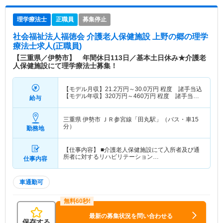
理学療法士
正職員
募集停止
社会福祉法人福徳会 介護老人保健施設 上野の郷
の理学
療法士求人(正職員)
【三重県／伊勢市】 年間休日113日／基本土日休み★介護老
人保健施設にて理学療法士募集！
【モデル月収】
21.2
万円～
30.0
万円
程度 諸手当込
【モデル年収】
320
万円～
460
万円
程度 諸手当・
給与
賞与込
三重県 伊勢市
ＪＲ参宮線「田丸駅」（バス・車15
分）
勤務地
【仕事内容】 ■介護老人保健施設にて入所者及び通
所者に対するリハビリテーション…
仕事内容
車通勤可
最新の募集状況を問い合わせる
保存する