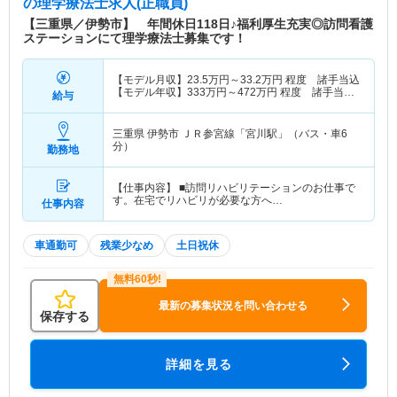
の理学療法士求人(正職員)
【三重県／伊勢市】 年間休日118日♪福利厚生充実◎訪問看護
ステーションにて理学療法士募集です！
【モデル月収】
23.5
万円～
33.2
万円
程度 諸手当込
【モデル年収】
333
万円～
472
万円
程度 諸手当・
給与
賞与込
三重県 伊勢市
ＪＲ参宮線「宮川駅」（バス・車6
分）
勤務地
【仕事内容】 ■訪問リハビリテーションのお仕事で
す。在宅でリハビリが必要な方へ…
仕事内容
車通勤可
残業少なめ
土日祝休
最新の募集状況を問い合わせる
保存する
詳細を見る