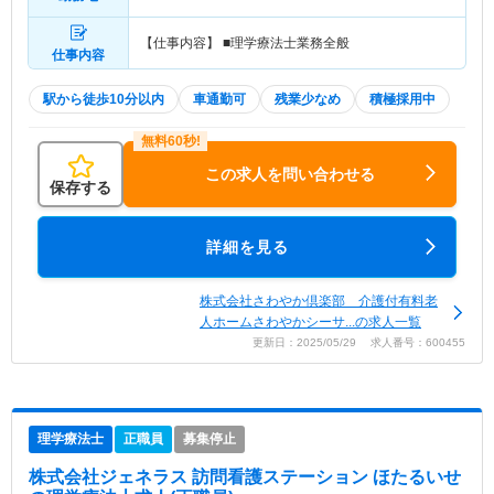
【仕事内容】 ■理学療法士業務全般
仕事内容
駅から徒歩10分以内
車通勤可
残業少なめ
積極採用中
この求人を問い合わせる
保存する
詳細を見る
株式会社さわやか倶楽部 介護付有料老
人ホームさわやかシーサ...の求人一覧
更新日：2025/05/29 求人番号：600455
理学療法士
正職員
募集停止
株式会社ジェネラス 訪問看護ステーション ほたるいせ