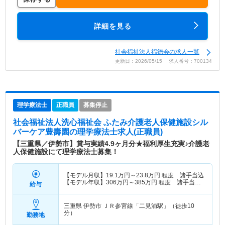
詳細を見る
社会福祉法人福徳会の求人一覧
更新日：2026/05/15 求人番号：700134
理学療法士
正職員
募集停止
社会福祉法人洗心福祉会 ふたみ介護老人保健施設シル
バーケア豊壽園
の理学療法士求人(正職員)
【三重県／伊勢市】賞与実績4.9ヶ月分★福利厚生充実♪介護老
人保健施設にて理学療法士募集！
【モデル月収】
19.1
万円～
23.8
万円
程度 諸手当込
【モデル年収】
306
万円～
385
万円
程度 諸手当・
給与
賞与込
三重県 伊勢市
ＪＲ参宮線「二見浦駅」（徒歩10
分）
勤務地