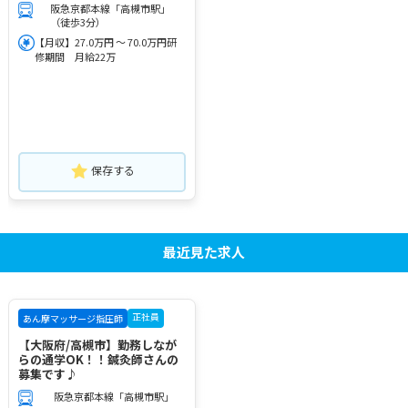
阪急京都本線「高槻市駅」
（徒歩3分）
【月収】27.0万円 ～ 70.0万円研
修期間 月給22万
保存する
最近見た求人
正社員
あん摩マッサージ指圧師
【大阪府/高槻市】勤務しなが
らの通学OK！！鍼灸師さんの
募集です♪
阪急京都本線「高槻市駅」