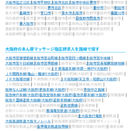
大阪市住之江区
大阪市平野区
大阪市北区
大阪市中央区
堺市
堺市堺区
堺市中区
堺市東区
堺市西区
堺市南区
堺市北区
堺市美原区
岸和田市
豊中市
池田市
吹田市
泉大津市
高槻市
貝塚市
守口市
枚方市
茨木市
八尾市
泉佐野市
富田林市
寝屋川市
河内長野市
松原市
大東市
和泉市
箕面市
柏原市
羽曳野市
門真市
摂津市
高石市
藤井寺市
東大阪市
泉南市
四條畷市
交野市
大阪狭山市
阪南市
三島郡島本町
豊能郡豊能町
豊能郡能勢町
泉北郡忠岡町
泉南郡熊取町
泉南郡田尻町
泉南郡岬町
南河内郡太子町
南河内郡河南町
南河内郡千早赤阪村
大阪府のあん摩マッサージ指圧師求人を路線で探す
大阪市営御堂筋線
大阪市営谷町線
大阪市営四つ橋線
大阪市営中央線
大阪市営千日前線
大阪市営堺筋線
大阪市営今里筋線
大阪市営長堀鶴見緑地線
大阪市営南港ポートタウン線
ＪＲ東海道本線(米原－神戸)(大阪府)
ＪＲ関西本線(亀山－難波)(大阪府)
ＪＲ片町線(大阪府)
ＪＲ福知山線(大阪府)
ＪＲ大阪環状線
ＪＲ東西線(大阪府)
ＪＲ阪和線(天王寺－和歌山)(大阪府)
ＪＲ関西空港線
ＪＲ桜島線
ＪＲおおさか東線
阪神本線(大阪府)
阪神なんば線(大阪府)
京阪本線(大阪府)
京阪交野線
京阪中之島線
阪急神戸本線(大阪府)
阪急宝塚本線(大阪府)
阪急京都本線(大阪府)
阪急箕面線
阪急千里線
近鉄大阪線(大阪府)
近鉄奈良線(大阪府)
近鉄難波線
近鉄南大阪線(大阪府)
近鉄道明寺線
近鉄信貴線
近鉄長野線
近鉄けいはんな線(大阪府)
南海電気鉄道(大阪府)
南海空港線
南海高野線(大阪府)
南海多奈川線
南海高師浜線
北大阪急行電鉄
水間鉄道
大阪高速鉄道大阪モノレール
大阪高速鉄道国際文化公園都市モノレール
阪堺電気軌道上町線
阪堺電気軌道阪堺線
能勢電鉄妙見線(大阪府)
南海泉北線