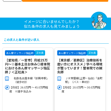
イメージに合いませんでしたか？
似た条件の求人も見てみましょう
この求人と条件が近い求人
正社員
正社員
あん摩マッサージ指圧師
あん摩マッサージ指圧師
【愛知県／一宮市】月給25万
【東京都／葛飾区】治療技術を
円～☆基本土日お休み◎接骨院
磨い方にオススメ♪学べる環境
におけるあん摩マッサージ指圧
が整っています！整骨院での鍼
師♪＜正社員＞
灸師
名鉄名古屋本線「妙興寺駅」
ＪＲ常磐線(上野－仙台)「金町
（徒歩8分）
駅」（バス・車8分）
【月収】26.0万円 ～ 45.0万円程
【月収】20.0万円 ～ 30.0万円程
度 ※諸手当込み
度