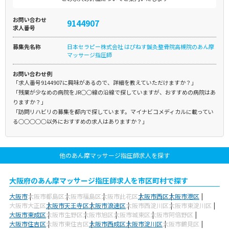
お問い合わせ
9144907
求人番号
募集先名称
日本セラピー株式会社 はぴねす鍼灸整骨院高槻院のあん摩
マッサージ指圧師
お問い合わせ例
「求人番号9144907に興味があるので、詳細を教えていただけますか？」
「残業が少なめの病院をJR○○線の沿線で探していますが、おすすめの病院はあ
りますか？」
「訪問リハビリの募集を都内で探しています。マイナビコメディカルに載ってい
る○○○○○以外におすすめの求人はありますか？」
他のあん摩マッサージ指圧師求人を探す
大阪府のあん摩マッサージ指圧師求人を市区町村で探す
大阪市
大阪市都島区
大阪市福島区
大阪市此花区
大阪市西区
大阪市港区
大阪市大正区
大阪市天王寺区
大阪市浪速区
大阪市西淀川区
大阪市東淀川区
大阪市東成区
大阪市生野区
大阪市旭区
大阪市城東区
大阪市阿倍野区
大阪市住吉区
大阪市東住吉区
大阪市西成区
大阪市淀川区
大阪市鶴見区