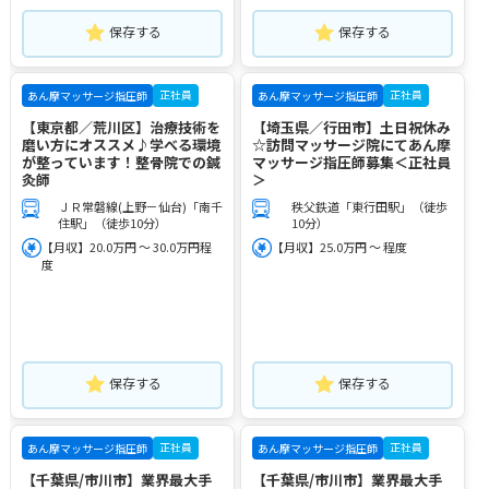
保存する
保存する
正社員
正社員
あん摩マッサージ指圧師
あん摩マッサージ指圧師
【東京都／荒川区】治療技術を
【埼玉県／行田市】土日祝休み
磨い方にオススメ♪学べる環境
☆訪問マッサージ院にてあん摩
が整っています！整骨院での鍼
マッサージ指圧師募集＜正社員
灸師
＞
ＪＲ常磐線(上野－仙台)「南千
秩父鉄道「東行田駅」（徒歩
住駅」（徒歩10分）
10分）
【月収】20.0万円 ～ 30.0万円程
【月収】25.0万円 ～ 程度
度
保存する
保存する
正社員
正社員
あん摩マッサージ指圧師
あん摩マッサージ指圧師
【千葉県/市川市】業界最大手
【千葉県/市川市】業界最大手