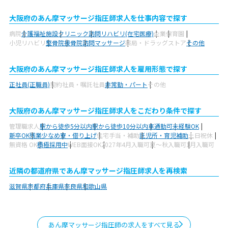
大阪府のあん摩マッサージ指圧師求人を仕事内容で探す
病院
介護福祉施設
クリニック
訪問リハビリ(在宅医療)
企業
保育園
小児リハビリ
整骨院
接骨院
訪問マッサージ
薬局・ドラッグストア
その他
大阪府のあん摩マッサージ指圧師求人を雇用形態で探す
正社員(正職員)
契約社員・嘱託社員
非常勤・パート
その他
大阪府のあん摩マッサージ指圧師求人をこだわり条件で探す
管理職求人
駅から徒歩5分以内
駅から徒歩10分以内
車通勤可
未経験OK
新卒OK
残業少なめ
寮・借り上げ
住宅手当・補助
託児所・育児補助
土日祝休
無資格 OK
積極採用中
WEB面接OK
2027年4月入職可
夏～秋入職可
1月入職可
近隣の都道府県であん摩マッサージ指圧師求人を再検索
滋賀県
京都府
兵庫県
奈良県
和歌山県
あん摩マッサージ指圧師の求人をすべて見る