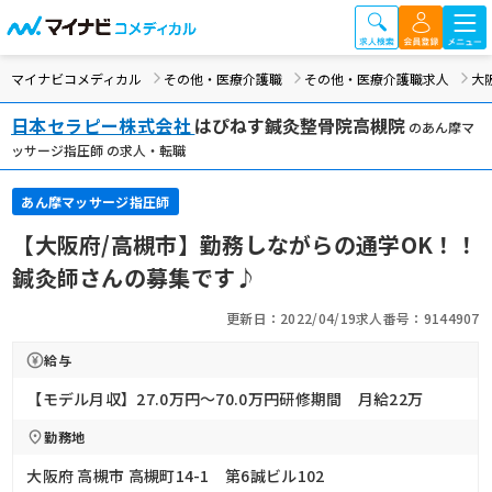
マイナビコメディカル
その他・医療介護職
その他・医療介護職求人
大
日本セラピー株式会社
はぴねす鍼灸整骨院高槻院
のあん摩マ
ッサージ指圧師 の求人・転職
あん摩マッサージ指圧師
【大阪府/高槻市】勤務しながらの通学OK！！
鍼灸師さんの募集です♪
更新日：2022/04/19
求人番号：9144907
給与
【モデル月収】27.0万円〜70.0万円研修期間 月給22万
勤務地
大阪府 高槻市 高槻町14-1 第6誠ビル102