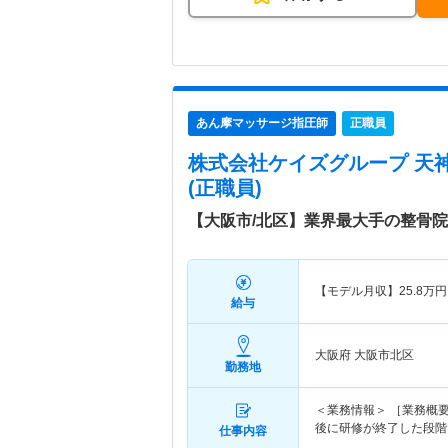
あん摩マッサージ指圧師
正職員
株式会社ケイズグループ 天
(正職員)
【大阪市/北区】業界最大手の整骨
【モデル月収】
25.8
万円
給与
大阪府 大阪市北区
勤務地
＜業務情報＞ ［業務概要
後に研修が終了した段階
仕事内容