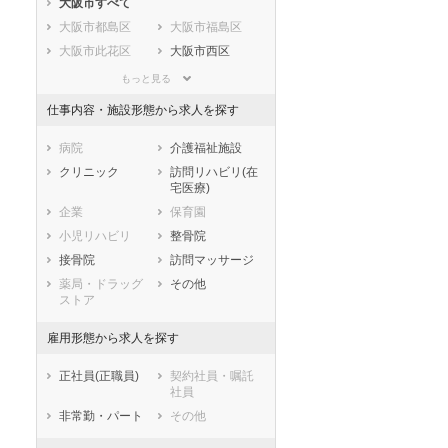
大阪市すべて
静岡県
愛知県
三重県
大阪市都島区
大阪市福島区
滋賀県
京都府
大阪府
大阪市此花区
大阪市西区
兵庫県
奈良県
和歌山県
大阪市港区
大阪市大正区
鳥取県
島根県
岡山県
もっと見る
大阪市天王寺区
大阪市浪速区
広島県
山口県
徳島県
仕事内容・施設形態から求人を探す
大阪市西淀川区
大阪市東淀川区
香川県
愛媛県
高知県
大阪市東成区
大阪市生野区
病院
介護福祉施設
福岡県
佐賀県
長崎県
大阪市旭区
大阪市城東区
クリニック
訪問リハビリ(在
熊本県
大分県
宮崎県
宅医療)
大阪市阿倍野区
大阪市住吉区
鹿児島県
沖縄県
企業
保育園
大阪市東住吉区
大阪市西成区
小児リハビリ
整骨院
大阪市淀川区
大阪市鶴見区
接骨院
訪問マッサージ
大阪市住之江区
大阪市平野区
薬局・ドラッグ
その他
大阪市北区
大阪市中央区
ストア
堺市すべて
雇用形態から求人を探す
堺市堺区
堺市中区
堺市東区
堺市西区
正社員(正職員)
契約社員・嘱託
堺市南区
堺市北区
社員
堺市美原区
非常勤・パート
その他
市部