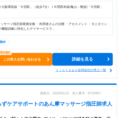
Ｒ大阪環状線「今宮駅」（徒歩7分）ＪＲ関西本線(亀山－難波)「今宮駅」
マッサージ指圧師業務全般 ・利用者さんの治療 ・アセスメント ・モニタリン
 ※機能訓練に特化したデイサービスで…
用中
詳細を見る
この求人を問い合わせる
ｖｉｎｔａｇｅ合同会社の求人一覧
更新日：2025/01/13 求人番号：9729467
るずケアサポート
のあん摩マッサージ指圧師求人