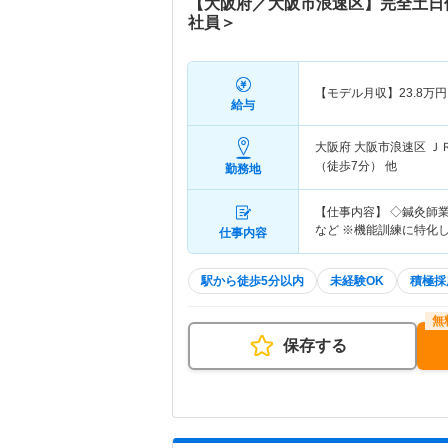
【大阪府／大阪市浪速区】完全土日
社員＞
【モデル月収】
23.8
万円
給与
大阪府 大阪市浪速区
Ｊ
（徒歩7分） 他
勤務地
【仕事内容】 ◇鍼灸師
など ※機能訓練に特化
仕事内容
駅から徒歩5分以内
未経験OK
積極採
保存する