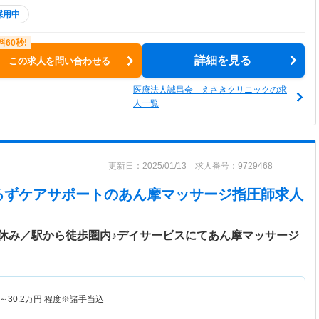
採用中
詳細を見る
この求人を問い合わせる
医療法人誠昌会 えさきクリニックの求
人一覧
更新日：2025/01/13 求人番号：9729468
るずケアサポート
のあん摩マッサージ指圧師求人
休み／駅から徒歩圏内♪デイサービスにてあん摩マッサージ
～
30.2
万円
程度※諸手当込