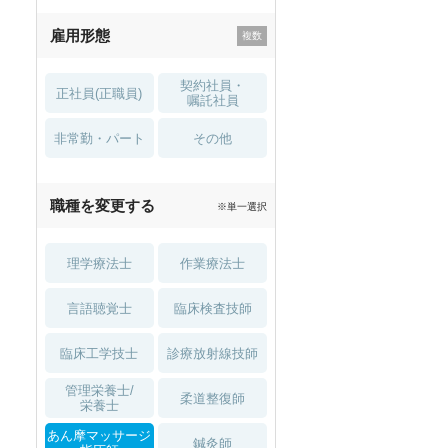
残業少なめ
寮・借り上げ
雇用形態
託児所・
住宅手当・補助
育児補助
契約社員・
正社員(正職員)
土日祝休
無資格 OK
嘱託社員
非常勤・パート
積極採用中
WEB面接OK
その他
2027年4月入職可
夏～秋入職可
職種を変更する
※単一選択
1月入職可
理学療法士
作業療法士
言語聴覚士
臨床検査技師
臨床工学技士
診療放射線技師
管理栄養士/
柔道整復師
栄養士
あん摩マッサージ
鍼灸師