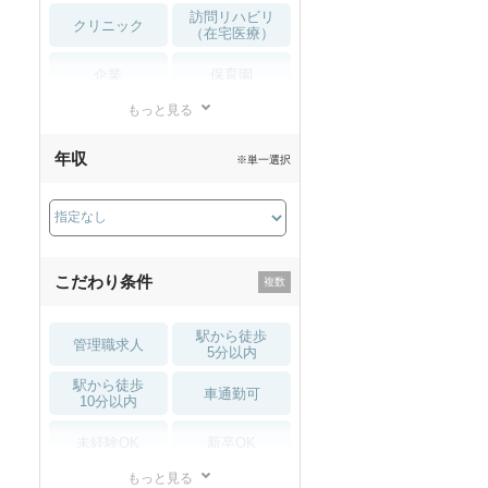
訪問リハビリ
クリニック
（在宅医療）
企業
保育園
もっと見る
小児リハビリ
整骨院
年収
※単一選択
接骨院
訪問マッサージ
薬局・
その他
ドラッグストア
こだわり条件
駅から徒歩
管理職求人
5分以内
駅から徒歩
車通勤可
10分以内
未経験OK
新卒OK
もっと見る