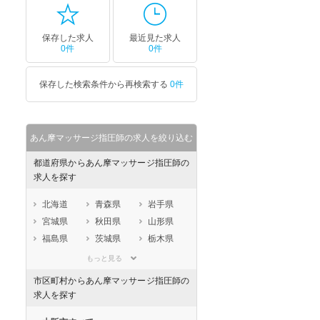
保存した求人
最近見た求人
0件
0件
保存した検索条件から再検索する
0件
あん摩マッサージ指圧師の求人を絞り込む
都道府県からあん摩マッサージ指圧師の
求人を探す
北海道
青森県
岩手県
宮城県
秋田県
山形県
福島県
茨城県
栃木県
群馬県
埼玉県
千葉県
もっと見る
東京都
神奈川県
新潟県
市区町村からあん摩マッサージ指圧師の
山梨県
長野県
富山県
求人を探す
石川県
福井県
岐阜県