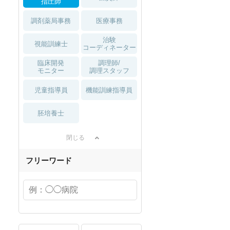
指圧師
調剤薬局事務
医療事務
治験
視能訓練士
コーディネーター
臨床開発
調理師/
モニター
調理スタッフ
児童指導員
機能訓練指導員
胚培養士
閉じる
フリーワード