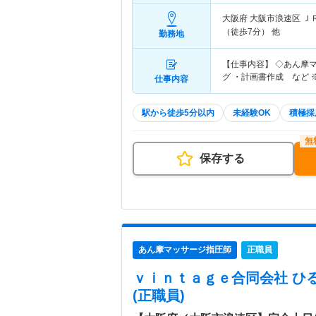
大阪府 大阪市浪速区
Ｊ
（徒歩7分） 他
勤務地
【仕事内容】 ◇あん摩
グ ・計画書作成 など
仕事内容
駅から徒歩5分以内
未経験OK
積極採
保存する
あん摩マッサージ指圧師
正職員
ｖｉｎｔａｇｅ合同会社 ひ
(正職員)