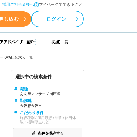
採用ご担当者様へ
マイページでできること
申し込む
ログイン
援情報
キャリアアドバイザー紹介
拠点一覧
ージ指圧師求人一覧
選択中の検索条件
職種
あん摩マッサージ指圧師
勤務地
大阪府大阪市
こだわり条件
施設種別 / 雇用形態 / 年収 / 休日休
暇・福利厚生など
条件を保存する