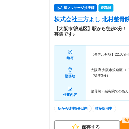
あん摩マッサージ指圧師
正職員
株式会社三方よし 北村整骨
【大阪市/浪速区】駅から徒歩3分
募集です♪
【モデル月収】
22.0
万円
給与
大阪府 大阪市浪速区
Ｊ
（徒歩3分）
勤務地
整骨院・鍼灸院でのあん
仕事内容
駅から徒歩5分以内
積極採用中
保存する