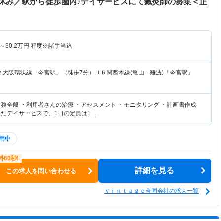
休み／駅から徒歩圏内♪デイサービスにて鍼灸師の募集＜正
～
30.2
万円
程度※諸手当込
Ｒ大阪環状線「今宮駅」（徒歩7分）ＪＲ関西本線(亀山－難波)「今宮駅」
業務全般 ・利用者さんの治療 ・アセスメント ・モニタリング ・計画書作成
したデイサービスで、1日の定員は1…
用中
詳細を見る
この求人を問い合わせる
ｖｉｎｔａｇｅ合同会社の求人一覧