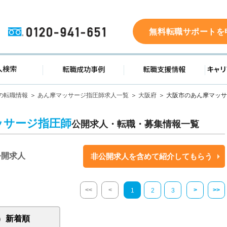
0120-941-651
無料転職サポートを
ド
求人検索
転職成功事例
転職支
の転職情報
あん摩マッサージ指圧師求人一覧
大阪府
大阪市のあん摩マッサ
ッサージ指圧師
公開求人・転職・募集情報一覧
公開求人
非公開求人を含めて紹介してもらう
<<
<
>
>>
1
2
3
新着順