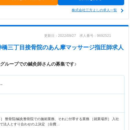
株式会社三方よしの求人一覧
更新日：2022/09/27 求人番号：9692521
神橋三丁目接骨院
のあん摩マッサージ指圧師求人
院グループでの鍼灸師さんの募集です♪
～
］ 整骨院/鍼灸整骨院での施術業務、それに付帯する業務 ［就業場所］ 入社
で法人とすり合わせの上決定 ［自費…