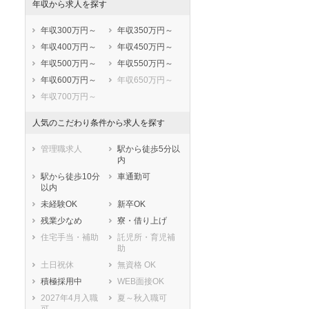
年収から求人を探す
岸和田市
豊中市
池田市
吹田市
年収300万円～
年収350万円～
泉大津市
高槻市
年収400万円～
年収450万円～
貝塚市
守口市
年収500万円～
年収550万円～
枚方市
茨木市
年収600万円～
年収650万円～
八尾市
泉佐野市
年収700万円～
富田林市
寝屋川市
人気のこだわり条件から求人を探す
河内長野市
松原市
大東市
和泉市
管理職求人
駅から徒歩5分以
箕面市
柏原市
内
羽曳野市
門真市
駅から徒歩10分
車通勤可
以内
摂津市
高石市
未経験OK
新卒OK
藤井寺市
東大阪市
残業少なめ
寮・借り上げ
泉南市
四條畷市
住宅手当・補助
託児所・育児補
交野市
大阪狭山市
助
阪南市
三島郡島本町
土日祝休
無資格 OK
豊能郡豊能町
豊能郡能勢町
積極採用中
WEB面接OK
泉北郡忠岡町
泉南郡熊取町
2027年4月入職
夏～秋入職可
泉南郡田尻町
泉南郡岬町