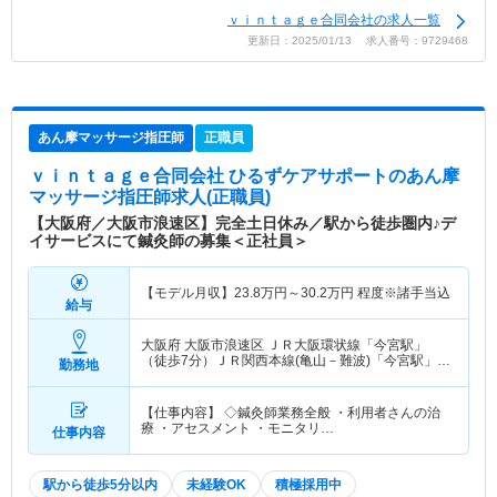
ｖｉｎｔａｇｅ合同会社の求人一覧
更新日：2025/01/13 求人番号：9729468
あん摩マッサージ指圧師
正職員
ｖｉｎｔａｇｅ合同会社 ひるずケアサポート
のあん摩
マッサージ指圧師求人(正職員)
【大阪府／大阪市浪速区】完全土日休み／駅から徒歩圏内♪デ
イサービスにて鍼灸師の募集＜正社員＞
【モデル月収】
23.8
万円～
30.2
万円
程度※諸手当込
給与
大阪府 大阪市浪速区
ＪＲ大阪環状線「今宮駅」
（徒歩7分）ＪＲ関西本線(亀山－難波)「今宮駅」
勤務地
（徒歩7分） 他
【仕事内容】 ◇鍼灸師業務全般 ・利用者さんの治
療 ・アセスメント ・モニタリ…
仕事内容
駅から徒歩5分以内
未経験OK
積極採用中