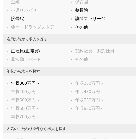
兵庫県
企業
奈良県
保育園
和歌山県
鳥取県
小児リハビリ
島根県
整骨院
岡山県
広島県
接骨院
山口県
訪問マッサージ
徳島県
香川県
薬局・ドラッグストア
愛媛県
その他
高知県
福岡県
佐賀県
長崎県
雇用形態から求人を探す
熊本県
大分県
宮崎県
正社員(正職員)
契約社員・嘱託社員
鹿児島県
沖縄県
非常勤・パート
その他
年収から求人を探す
年収300万円～
年収350万円～
年収400万円～
年収450万円～
年収500万円～
年収550万円～
年収600万円～
年収650万円～
年収700万円～
人気のこだわり条件から求人を探す