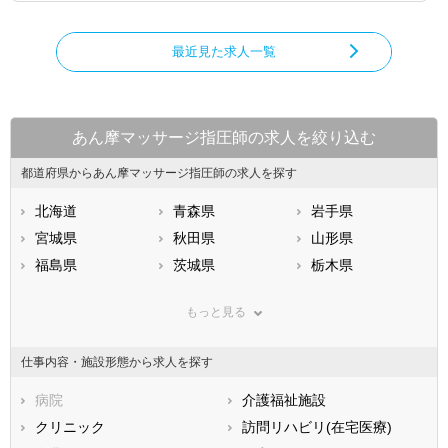
最近見た求人一覧
あん摩マッサージ指圧師の求人を絞り込む
都道府県からあん摩マッサージ指圧師の求人を探す
北海道
青森県
岩手県
宮城県
秋田県
山形県
福島県
茨城県
栃木県
群馬県
埼玉県
千葉県
もっと見る
東京都
神奈川県
新潟県
山梨県
長野県
富山県
仕事内容・施設形態から求人を探す
石川県
福井県
岐阜県
静岡県
病院
愛知県
介護福祉施設
三重県
滋賀県
クリニック
京都府
訪問リハビリ(在宅医療)
大阪府