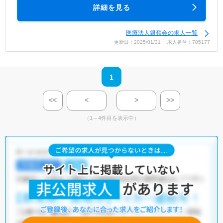
詳細を見る
医療法人銀嶺会の求人一覧
更新日：2025/01/31 求人番号：705177
1
<<
<
>
>>
（1～4件目を表示中）