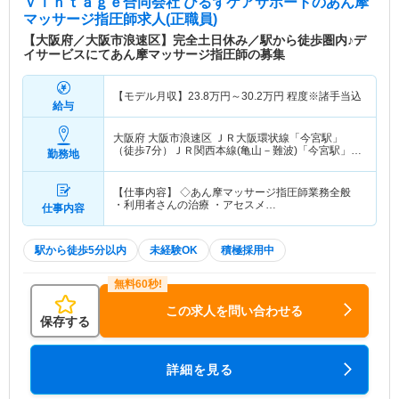
ｖｉｎｔａｇｅ合同会社 ひるずケアサポート
のあん摩
マッサージ指圧師求人(正職員)
【大阪府／大阪市浪速区】完全土日休み／駅から徒歩圏内♪デ
イサービスにてあん摩マッサージ指圧師の募集
【モデル月収】
23.8
万円～
30.2
万円
程度※諸手当込
給与
大阪府 大阪市浪速区
ＪＲ大阪環状線「今宮駅」
（徒歩7分）ＪＲ関西本線(亀山－難波)「今宮駅」
勤務地
（徒歩7分） 他
【仕事内容】 ◇あん摩マッサージ指圧師業務全般
・利用者さんの治療 ・アセスメ…
仕事内容
駅から徒歩5分以内
未経験OK
積極採用中
この求人を問い合わせる
保存する
詳細を見る