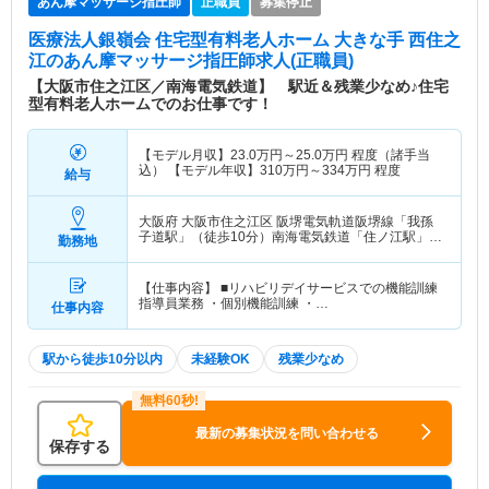
あん摩マッサージ指圧師
正職員
募集停止
医療法人銀嶺会 住宅型有料老人ホーム 大きな手 西住之
江
のあん摩マッサージ指圧師求人(正職員)
【大阪市住之江区／南海電気鉄道】 駅近＆残業少なめ♪住宅
型有料老人ホームでのお仕事です！
【モデル月収】
23.0
万円～
25.0
万円
程度（諸手当
込） 【モデル年収】
310
万円～
334
万円
程度
給与
大阪府 大阪市住之江区
阪堺電気軌道阪堺線「我孫
子道駅」（徒歩10分）南海電気鉄道「住ノ江駅」
勤務地
（徒歩10分）
【仕事内容】 ■リハビリデイサービスでの機能訓練
指導員業務 ・個別機能訓練 ・…
仕事内容
駅から徒歩10分以内
未経験OK
残業少なめ
最新の募集状況を問い合わせる
保存する