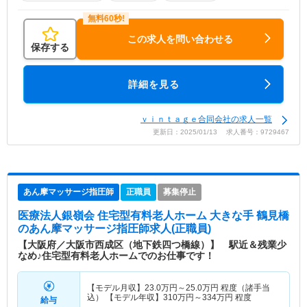
この求人を問い合わせる
保存する
詳細を見る
ｖｉｎｔａｇｅ合同会社の求人一覧
更新日：2025/01/13 求人番号：9729467
あん摩マッサージ指圧師
正職員
募集停止
医療法人銀嶺会 住宅型有料老人ホーム 大きな手 鶴見橋
のあん摩マッサージ指圧師求人(正職員)
【大阪府／大阪市西成区（地下鉄四つ橋線）】 駅近＆残業少
なめ♪住宅型有料老人ホームでのお仕事です！
【モデル月収】
23.0
万円～
25.0
万円
程度（諸手当
込） 【モデル年収】
310
万円～
334
万円
程度
給与