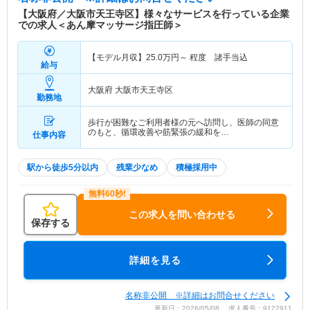
【大阪府／大阪市天王寺区】様々なサービスを行っている企業
での求人＜あん摩マッサージ指圧師＞
【モデル月収】
25.0
万円～
程度 諸手当込
給与
大阪府 大阪市天王寺区
勤務地
歩行が困難なご利用者様の元へ訪問し、医師の同意
のもと、循環改善や筋緊張の緩和を…
仕事内容
駅から徒歩5分以内
残業少なめ
積極採用中
この求人を問い合わせる
保存する
詳細を見る
名称非公開 ※詳細はお問合せください
更新日：2026/05/08 求人番号：9122911