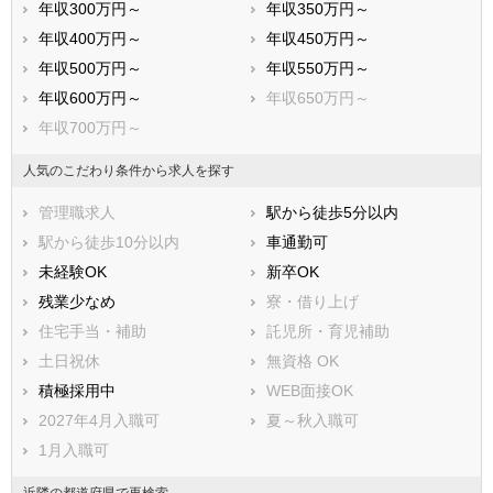
年収300万円～
年収350万円～
八尾市
泉佐野市
年収400万円～
年収450万円～
富田林市
寝屋川市
年収500万円～
年収550万円～
河内長野市
松原市
年収600万円～
年収650万円～
大東市
和泉市
年収700万円～
箕面市
柏原市
羽曳野市
門真市
人気のこだわり条件から求人を探す
摂津市
高石市
管理職求人
駅から徒歩5分以内
藤井寺市
東大阪市
駅から徒歩10分以内
車通勤可
泉南市
四條畷市
未経験OK
新卒OK
交野市
大阪狭山市
残業少なめ
寮・借り上げ
阪南市
三島郡島本町
住宅手当・補助
託児所・育児補助
豊能郡豊能町
豊能郡能勢町
土日祝休
無資格 OK
泉北郡忠岡町
泉南郡熊取町
積極採用中
WEB面接OK
泉南郡田尻町
泉南郡岬町
2027年4月入職可
夏～秋入職可
南河内郡太子町
南河内郡河南町
1月入職可
南河内郡千早赤阪村