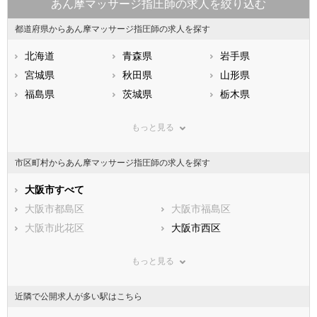
あん摩マッサージ指圧師の求人を絞り込む
都道府県からあん摩マッサージ指圧師の求人を探す
北海道
青森県
岩手県
宮城県
秋田県
山形県
福島県
茨城県
栃木県
群馬県
埼玉県
千葉県
もっと見る
東京都
神奈川県
新潟県
山梨県
長野県
富山県
市区町村からあん摩マッサージ指圧師の求人を探す
石川県
福井県
岐阜県
静岡県
大阪市すべて
愛知県
三重県
滋賀県
大阪市都島区
京都府
大阪市福島区
大阪府
兵庫県
大阪市此花区
奈良県
大阪市西区
和歌山県
鳥取県
大阪市港区
島根県
大阪市大正区
岡山県
もっと見る
広島県
大阪市天王寺区
山口県
大阪市浪速区
徳島県
香川県
大阪市西淀川区
愛媛県
大阪市東淀川区
高知県
近隣で公開求人が多い駅はこちら
福岡県
大阪市東成区
佐賀県
大阪市生野区
長崎県