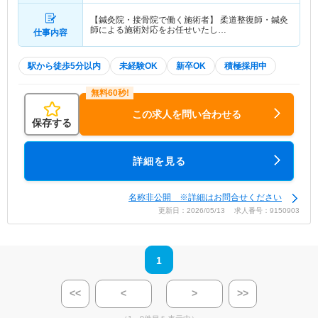
【鍼灸院・接骨院で働く施術者】 柔道整復師・鍼灸
師による施術対応をお任せいたし…
仕事内容
駅から徒歩5分以内
未経験OK
新卒OK
積極採用中
この求人を問い合わせる
保存する
詳細を見る
名称非公開 ※詳細はお問合せください
更新日：2026/05/13 求人番号：9150903
1
<<
<
>
>>