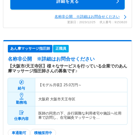
詳細を見る
名称非公開 ※詳細はお問合せください
更新日：2023/12/25 求人番号：9153620
あん摩マッサージ指圧師
正職員
名称非公開
※詳細はお問合せください
【大阪市/天王寺区】様々なサービスを行っている企業でのあん
摩マッサージ指圧師さんの募集です♪
【モデル月収】
25.0
万円～
給与
大阪府 大阪市天王寺区
勤務地
医師の同意の下、歩行困難な利用者宅や施設へ社用
車で訪問し、在宅鍼灸マッサージを…
仕事内容
車通勤可
積極採用中