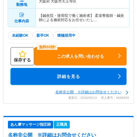
大阪府 大阪市天王寺区
勤務地
【鍼灸院・接骨院で働く施術者】 柔道整復師・鍼灸
師による施術対応をお任せいたし…
仕事内容
未経験OK
新卒OK
積極採用中
この求人を問い合わせる
保存する
詳細を見る
名称非公開 ※詳細はお問合せください
更新日：2026/05/13 求人番号：9689928
あん摩マッサージ指圧師
正職員
名称非公開
※詳細はお問合せください