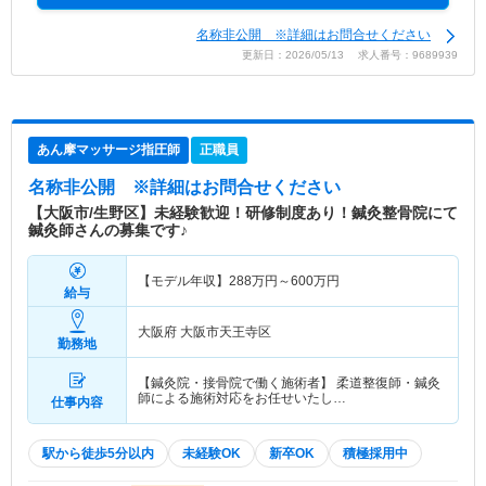
名称非公開 ※詳細はお問合せください
更新日：2026/05/13 求人番号：9689939
あん摩マッサージ指圧師
正職員
名称非公開
※詳細はお問合せください
【大阪市/生野区】未経験歓迎！研修制度あり！鍼灸整骨院にて
鍼灸師さんの募集です♪
【モデル年収】
288
万円～
600
万円
給与
大阪府 大阪市天王寺区
勤務地
【鍼灸院・接骨院で働く施術者】 柔道整復師・鍼灸
師による施術対応をお任せいたし…
仕事内容
駅から徒歩5分以内
未経験OK
新卒OK
積極採用中