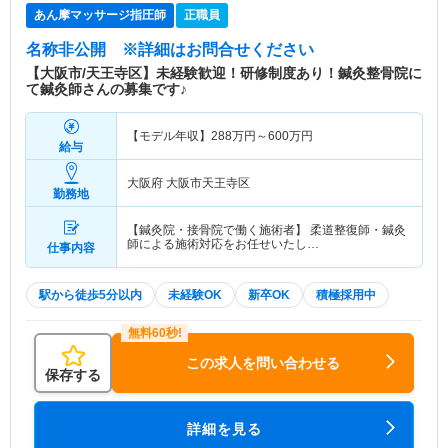
あん摩マッサージ指圧師
正職員
名称非公開
※詳細はお問合せください
【大阪市/天王寺区】未経験歓迎！研修制度あり！鍼灸整骨院に
て鍼灸師さんの募集です♪
【モデル年収】
288
万円～
600
万円
給与
大阪府 大阪市天王寺区
勤務地
【鍼灸院・接骨院で働く施術者】 柔道整復師・鍼灸
師による施術対応をお任せいたし…
仕事内容
駅から徒歩5分以内
未経験OK
新卒OK
積極採用中
この求人を問い合わせる
保存する
詳細を見る