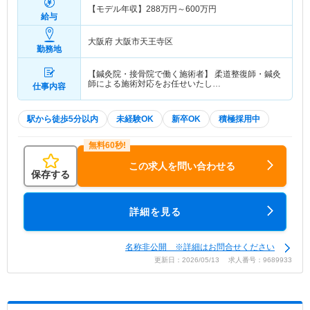
【モデル年収】
288
万円～
600
万円
給与
大阪府 大阪市天王寺区
勤務地
【鍼灸院・接骨院で働く施術者】 柔道整復師・鍼灸
師による施術対応をお任せいたし…
仕事内容
駅から徒歩5分以内
未経験OK
新卒OK
積極採用中
この求人を問い合わせる
保存する
詳細を見る
名称非公開 ※詳細はお問合せください
更新日：2026/05/13 求人番号：9689933