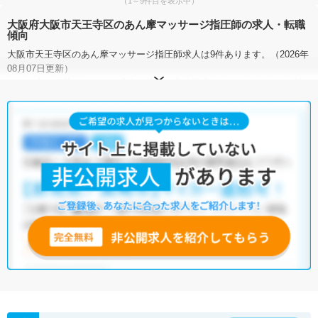
（1～9件目を表示中）
大阪府大阪市天王寺区のあん摩マッサージ指圧師の求人・転職
傾向
大阪市天王寺区のあん摩マッサージ指圧師求人は9件あります。（2026年
08月07日更新）
サイト上に掲載されている求人の他に、
非公開求人
もございます。
無料
転職支援サービス
にお申し込みいただくと、全求人からご希望条件に合
う求人を提案させていただきます。
大阪市天王寺区のあん摩マッサージ指圧師求人では以下のような条件が
人気です。
・
積極採用中
・
新卒OK
・
残業少なめ
・
正社員(正職員)
・
訪問リ
ハビリ(在宅医療)
・
整骨院
・
接骨院
・
訪問マッサージ
・
その他
他の条件でも人気の求人がございますので、「こだわり条件」から検索
いただくか、お気軽にお問い合わせください。
全国のあん摩マッサージ指圧師求人
から検索いただくことも可能です。
無料転職支援サービス
にお申し込みいただくと、ご希望条件をヒアリン
グした上で求人をご提案いたします。
ご希望条件がまだ定まっていない方は
人気の希望条件をピックアップし
た求人特集
をぜひご活用ください。