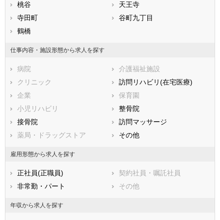
熊本県
大阪市旭区
桃谷
大分県
大阪市城東区
天王寺
宮崎県
鹿児島県
大阪市阿倍野区
寺田町
沖縄県
大阪市住吉区
谷町九丁目
大阪市東住吉区
鶴橋
大阪市西成区
大阪市淀川区
大阪市鶴見区
仕事内容・施設形態から求人を探す
大阪市住之江区
大阪市平野区
病院
介護福祉施設
大阪市北区
大阪市中央区
クリニック
訪問リハビリ(在宅医療)
堺市すべて
企業
保育園
堺市堺区
堺市中区
小児リハビリ
整骨院
堺市東区
堺市西区
接骨院
訪問マッサージ
堺市南区
堺市北区
薬局・ドラッグストア
その他
堺市美原区
市部
雇用形態から求人を探す
岸和田市
豊中市
正社員(正職員)
契約社員・嘱託社員
池田市
吹田市
非常勤・パート
その他
泉大津市
高槻市
貝塚市
守口市
年収から求人を探す
枚方市
茨木市