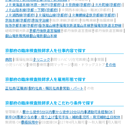
ＪＲ東海道本線(米原－神戸)(京都府)
ＪＲ奈良線(京都府)
ＪＲ片町線(京都府)
ＪＲ山陰本線(京都－下関)(京都府)
ＪＲ関西本線(亀山－難波)(京都府)
ＪＲ湖西線(京都府)
ＪＲ福知山線(京都府)
ＪＲ舞鶴線
近鉄京都線(京都府)
京阪本線(京都府)
京阪宇治線
京阪京津線(京都府)
京阪鴨東線
京阪鋼索線
阪急京都本線(京都府)
阪急嵐山線
京福電気鉄道嵐山本線
京福電気鉄道北野線
嵯峨野観光鉄道
京都丹後鉄道宮福線
京都丹後鉄道宮豊線
京都丹後鉄道宮舞線
叡山電鉄鞍馬線
叡山電鉄叡山本線
京都府の臨床検査技師求人を仕事内容で探す
病院
介護福祉施設
クリニック
訪問リハビリ(在宅医療)
企業
保育園
小児リハビリ
整骨院
接骨院
訪問マッサージ
薬局・ドラッグストア
その他
京都府の臨床検査技師求人を雇用形態で探す
正社員(正職員)
契約社員・嘱託社員
非常勤・パート
その他
京都府の臨床検査技師求人をこだわり条件で探す
管理職求人
駅から徒歩5分以内
駅から徒歩10分以内
車通勤可
未経験OK
新卒OK
残業少なめ
寮・借り上げ
住宅手当・補助
託児所・育児補助
土日祝休
無資格 OK
積極採用中
WEB面接OK
2027年4月入職可
夏～秋入職可
1月入職可