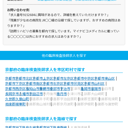
お問い合わせ例
「求人番号9152684に興味があるので、詳細を教えていただけますか？」
「残業が少なめの病院をJR○○線の沿線で探していますが、おすすめの病院はあ
りますか？」
「訪問リハビリの募集を都内で探しています。マイナビコメディカルに載ってい
る○○○○○以外におすすめの求人はありますか？」
他の臨床検査技師求人を探す
京都府の臨床検査技師求人を市区町村で探す
京都市
京都市北区
京都市上京区
京都市左京区
京都市中京区
京都市東山区
京都市下京区
京都市南区
京都市右京区
京都市伏見区
京都市山科区
京都市西京区
福知山市
舞鶴市
綾部市
宇治市
宮津市
亀岡市
城陽市
向日市
長岡京市
八幡市
京田辺市
京丹後市
南丹市
木津川市
乙訓郡大山崎町
久世郡久御山町
綴喜郡井手町
綴喜郡宇治田原町
相楽郡笠置町
相楽郡和束町
相楽郡精華町
相楽郡南山城村
船井郡京丹波町
与謝郡伊根町
与謝郡与謝野町
京都府の臨床検査技師求人を路線で探す
京都市地下鉄烏丸線
京都市地下鉄東西線
ＪＲ東海道線