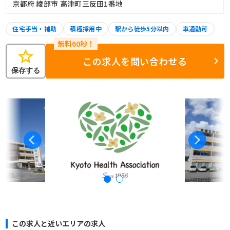
京都府 綾部市 高津町三反田1番地
住宅手当・補助
積極採用中
駅から徒歩5分以内
車通勤可
star
この求人を問い合わせる
保存する
この求人と近いエリアの求人