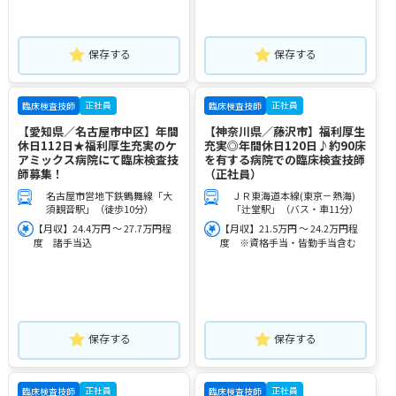
保存する
保存する
正社員
正社員
臨床検査技師
臨床検査技師
【愛知県／名古屋市中区】年間
【神奈川県／藤沢市】福利厚生
休日112日★福利厚生充実のケ
充実◎年間休日120日♪約90床
アミックス病院にて臨床検査技
を有する病院での臨床検査技師
師募集！
（正社員）
名古屋市営地下鉄鶴舞線「大
ＪＲ東海道本線(東京－熱海)
須観音駅」（徒歩10分）
「辻堂駅」（バス・車11分）
【月収】24.4万円 ～ 27.7万円程
【月収】21.5万円 ～ 24.2万円程
度 諸手当込
度 ※資格手当・皆勤手当含む
保存する
保存する
正社員
正社員
臨床検査技師
臨床検査技師