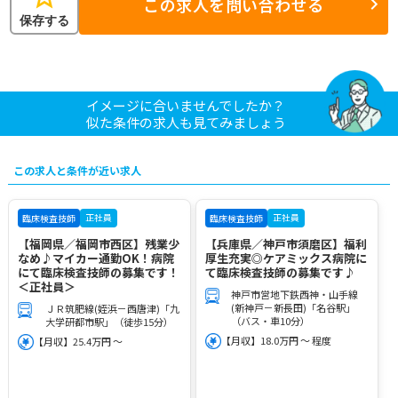
この求人を問い合わせる
保存する
イメージに合いませんでしたか？
似た条件の求人も見てみましょう
この求人と条件が近い求人
正社員
正社員
臨床検査技師
臨床検査技師
【福岡県／福岡市西区】残業少
【兵庫県／神戸市須磨区】福利
なめ♪マイカー通勤OK！病院
厚生充実◎ケアミックス病院に
にて臨床検査技師の募集です！
て臨床検査技師の募集です♪
＜正社員＞
神戸市営地下鉄西神・山手線
(新神戸－新長田)「名谷駅」
ＪＲ筑肥線(姪浜－西唐津)「九
（バス・車10分）
大学研都市駅」（徒歩15分）
【月収】18.0万円 ～ 程度
【月収】25.4万円 ～