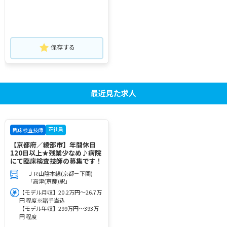
保存する
最近見た求人
正社員
臨床検査技師
【京都府／綾部市】年間休日
120日以上★残業少なめ♪病院
にて臨床検査技師の募集です！
ＪＲ山陰本線(京都－下関)
「高津(京都)駅」
【モデル月収】20.2万円～26.7万
円 程度※諸手当込
【モデル年収】299万円～393万
円 程度