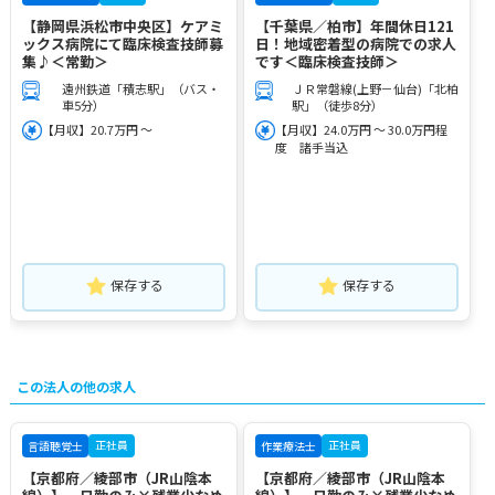
【静岡県浜松市中央区】ケアミ
【千葉県／柏市】年間休日121
ックス病院にて臨床検査技師募
日！地域密着型の病院での求人
集♪＜常勤＞
です＜臨床検査技師＞
遠州鉄道「積志駅」（バス・
ＪＲ常磐線(上野－仙台)「北柏
車5分）
駅」（徒歩8分）
【月収】20.7万円 ～
【月収】24.0万円 ～ 30.0万円程
度 諸手当込
保存する
保存する
この法人の他の求人
正社員
正社員
言語聴覚士
作業療法士
【京都府／綾部市（JR山陰本
【京都府／綾部市（JR山陰本