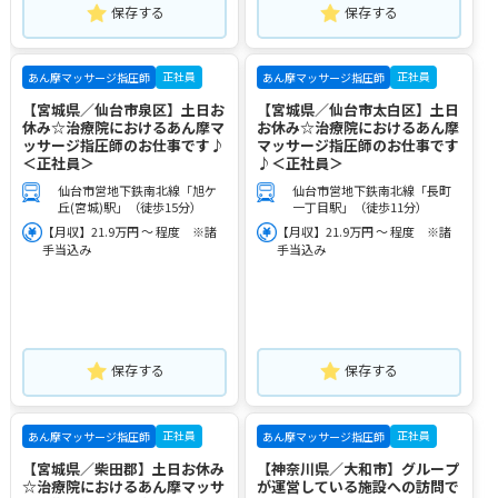
保存する
保存する
正社員
正社員
あん摩マッサージ指圧師
あん摩マッサージ指圧師
【宮城県／仙台市泉区】土日お
【宮城県／仙台市太白区】土日
休み☆治療院におけるあん摩マ
お休み☆治療院におけるあん摩
ッサージ指圧師のお仕事です♪
マッサージ指圧師のお仕事です
＜正社員＞
♪＜正社員＞
仙台市営地下鉄南北線「旭ケ
仙台市営地下鉄南北線「長町
丘(宮城)駅」（徒歩15分）
一丁目駅」（徒歩11分）
【月収】21.9万円 ～ 程度 ※諸
【月収】21.9万円 ～ 程度 ※諸
手当込み
手当込み
保存する
保存する
正社員
正社員
あん摩マッサージ指圧師
あん摩マッサージ指圧師
【宮城県／柴田郡】土日お休み
【神奈川県／大和市】グループ
☆治療院におけるあん摩マッサ
が運営している施設への訪問で