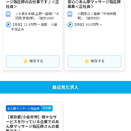
ージ指圧師のお仕事です♪＜正
安心◎あん摩マッサージ指圧師
社員＞
募集＜正社員＞
ＪＲ東北本線(上野－盛岡)「大
小田急江ノ島線「中央林間
河原(宮城)駅」（徒歩10分）
駅」（徒歩8分）
【月収】21.9万円 ～ 程度 ※諸
【月収】30.0万円 ～
手当込み
保存する
保存する
最近見た求人
正社員
あん摩マッサージ指圧師
【東京都/小金井市】様々なサ
ービスを行っている企業でのあ
ん摩マッサージ指圧師さんの募
集です♪