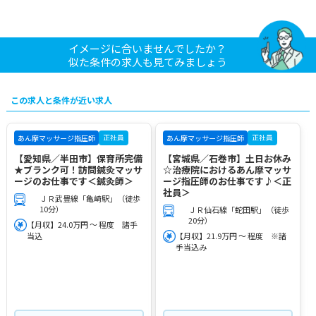
イメージに合いませんでしたか？
似た条件の求人も見てみましょう
この求人と条件が近い求人
正社員
正社員
あん摩マッサージ指圧師
あん摩マッサージ指圧師
【愛知県／半田市】保育所完備
【宮城県／石巻市】土日お休み
★ブランク可！訪問鍼灸マッサ
☆治療院におけるあん摩マッサ
ージのお仕事です＜鍼灸師＞
ージ指圧師のお仕事です♪＜正
社員＞
ＪＲ武豊線「亀崎駅」（徒歩
10分）
ＪＲ仙石線「蛇田駅」（徒歩
20分）
【月収】24.0万円 ～ 程度 諸手
当込
【月収】21.9万円 ～ 程度 ※諸
手当込み