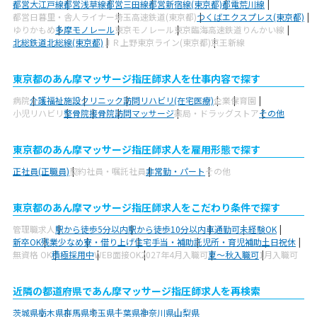
都営大江戸線
都営浅草線
都営三田線
都営新宿線(東京都)
都電荒川線
都営日暮里・舎人ライナー
埼玉高速鉄道(東京都)
つくばエクスプレス(東京都)
ゆりかもめ
多摩モノレール
東京モノレール
東京臨海高速鉄道りんかい線
北総鉄道北総線(東京都)
ＪＲ上野東京ライン(東京都)
京王新線
東京都のあん摩マッサージ指圧師求人を仕事内容で探す
病院
介護福祉施設
クリニック
訪問リハビリ(在宅医療)
企業
保育園
小児リハビリ
整骨院
接骨院
訪問マッサージ
薬局・ドラッグストア
その他
東京都のあん摩マッサージ指圧師求人を雇用形態で探す
正社員(正職員)
契約社員・嘱託社員
非常勤・パート
その他
東京都のあん摩マッサージ指圧師求人をこだわり条件で探す
管理職求人
駅から徒歩5分以内
駅から徒歩10分以内
車通勤可
未経験OK
新卒OK
残業少なめ
寮・借り上げ
住宅手当・補助
託児所・育児補助
土日祝休
無資格 OK
積極採用中
WEB面接OK
2027年4月入職可
夏～秋入職可
1月入職可
近隣の都道府県であん摩マッサージ指圧師求人を再検索
茨城県
栃木県
群馬県
埼玉県
千葉県
神奈川県
山梨県