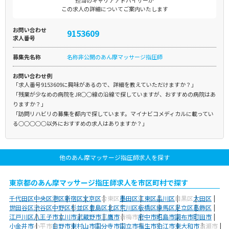
担当のキャリアアドバイザーが
この求人の詳細についてご案内いたします
お問い合わせ
9153609
求人番号
募集先名称
名称非公開のあん摩マッサージ指圧師
お問い合わせ例
「求人番号9153609に興味があるので、詳細を教えていただけますか？」
「残業が少なめの病院をJR○○線の沿線で探していますが、おすすめの病院はあ
りますか？」
「訪問リハビリの募集を都内で探しています。マイナビコメディカルに載ってい
る○○○○○以外におすすめの求人はありますか？」
他のあん摩マッサージ指圧師求人を探す
東京都のあん摩マッサージ指圧師求人を市区町村で探す
千代田区
中央区
港区
新宿区
文京区
台東区
墨田区
江東区
品川区
目黒区
大田区
世田谷区
渋谷区
中野区
杉並区
豊島区
北区
荒川区
板橋区
練馬区
足立区
葛飾区
江戸川区
八王子市
立川市
武蔵野市
三鷹市
青梅市
府中市
昭島市
調布市
町田市
小金井市
小平市
日野市
東村山市
国分寺市
国立市
福生市
狛江市
東大和市
清瀬市