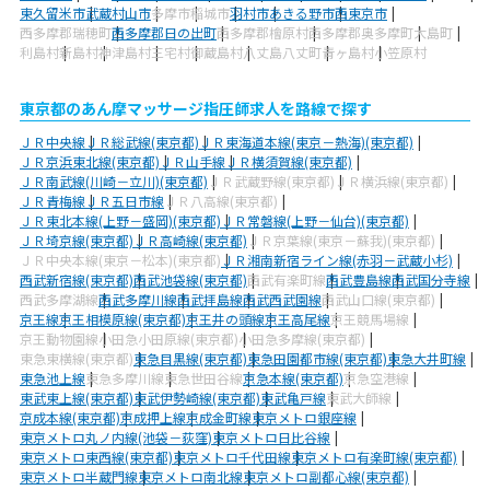
東久留米市
武蔵村山市
多摩市
稲城市
羽村市
あきる野市
西東京市
西多摩郡瑞穂町
西多摩郡日の出町
西多摩郡檜原村
西多摩郡奥多摩町
大島町
利島村
新島村
神津島村
三宅村
御蔵島村
八丈島八丈町
青ヶ島村
小笠原村
東京都のあん摩マッサージ指圧師求人を路線で探す
ＪＲ中央線
ＪＲ総武線(東京都)
ＪＲ東海道本線(東京－熱海)(東京都)
ＪＲ京浜東北線(東京都)
ＪＲ山手線
ＪＲ横須賀線(東京都)
ＪＲ南武線(川崎－立川)(東京都)
ＪＲ武蔵野線(東京都)
ＪＲ横浜線(東京都)
ＪＲ青梅線
ＪＲ五日市線
ＪＲ八高線(東京都)
ＪＲ東北本線(上野－盛岡)(東京都)
ＪＲ常磐線(上野－仙台)(東京都)
ＪＲ埼京線(東京都)
ＪＲ高崎線(東京都)
ＪＲ京葉線(東京－蘇我)(東京都)
ＪＲ中央本線(東京－松本)(東京都)
ＪＲ湘南新宿ライン線(赤羽－武蔵小杉)
西武新宿線(東京都)
西武池袋線(東京都)
西武有楽町線
西武豊島線
西武国分寺線
西武多摩湖線
西武多摩川線
西武拝島線
西武西武園線
西武山口線(東京都)
京王線
京王相模原線(東京都)
京王井の頭線
京王高尾線
京王競馬場線
京王動物園線
小田急小田原線(東京都)
小田急多摩線(東京都)
東急東横線(東京都)
東急目黒線(東京都)
東急田園都市線(東京都)
東急大井町線
東急池上線
東急多摩川線
東急世田谷線
京急本線(東京都)
京急空港線
東武東上線(東京都)
東武伊勢崎線(東京都)
東武亀戸線
東武大師線
京成本線(東京都)
京成押上線
京成金町線
東京メトロ銀座線
東京メトロ丸ノ内線(池袋－荻窪)
東京メトロ日比谷線
東京メトロ東西線(東京都)
東京メトロ千代田線
東京メトロ有楽町線(東京都)
東京メトロ半蔵門線
東京メトロ南北線
東京メトロ副都心線(東京都)