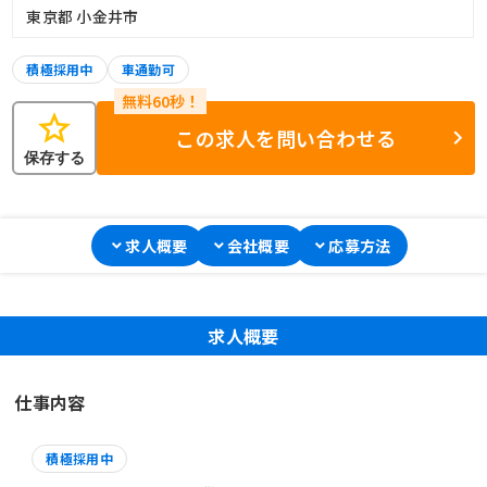
東京都 小金井市
積極採用中
車通勤可
star
この求人を問い合わせる
保存する
求人概要
会社概要
応募方法
求人概要
仕事内容
積極採用中