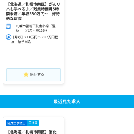
【北海道／札幌市南区】がんリ
ハも学べる♪／残業時間月5時
間未満／年収350万円～ 好待
遇な病院
札幌市営地下鉄南北線「澄川
駅」（バス・車12分）
【月収】21.0万円 ～ 29.7万円程
度 諸手当込
保存する
最近見た求人
正社員
臨床工学技士
【北海道／札幌市南区】消化