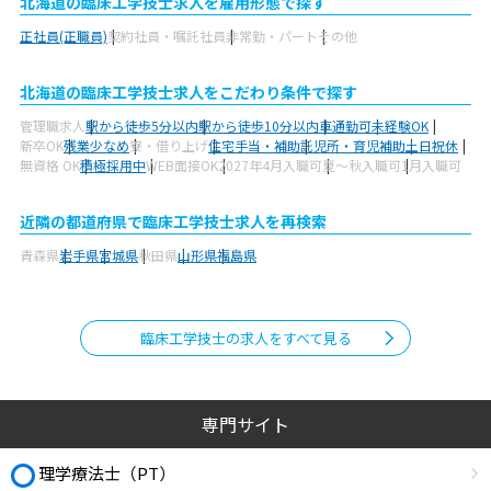
北海道の臨床工学技士求人を雇用形態で探す
正社員(正職員)
契約社員・嘱託社員
非常勤・パート
その他
北海道の臨床工学技士求人をこだわり条件で探す
管理職求人
駅から徒歩5分以内
駅から徒歩10分以内
車通勤可
未経験OK
新卒OK
残業少なめ
寮・借り上げ
住宅手当・補助
託児所・育児補助
土日祝休
無資格 OK
積極採用中
WEB面接OK
2027年4月入職可
夏～秋入職可
1月入職可
近隣の都道府県で臨床工学技士求人を再検索
青森県
岩手県
宮城県
秋田県
山形県
福島県
臨床工学技士の求人をすべて見る
専門サイト
理学療法士（PT）