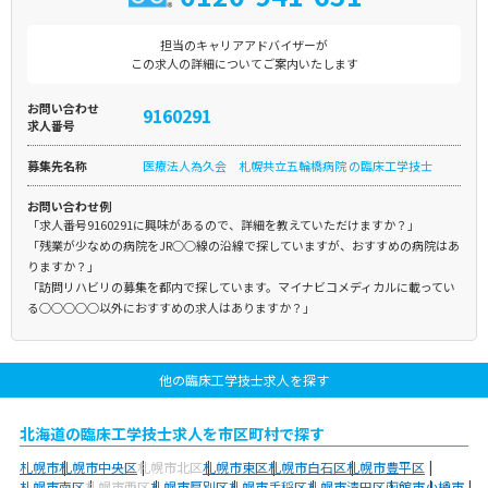
担当のキャリアアドバイザーが
この求人の詳細についてご案内いたします
お問い合わせ
9160291
求人番号
募集先名称
医療法人為久会 札幌共立五輪橋病院 の臨床工学技士
お問い合わせ例
「求人番号9160291に興味があるので、詳細を教えていただけますか？」
「残業が少なめの病院をJR○○線の沿線で探していますが、おすすめの病院はあ
りますか？」
「訪問リハビリの募集を都内で探しています。マイナビコメディカルに載ってい
る○○○○○以外におすすめの求人はありますか？」
他の臨床工学技士求人を探す
北海道の臨床工学技士求人を市区町村で探す
札幌市
札幌市中央区
札幌市北区
札幌市東区
札幌市白石区
札幌市豊平区
札幌市南区
札幌市西区
札幌市厚別区
札幌市手稲区
札幌市清田区
函館市
小樽市