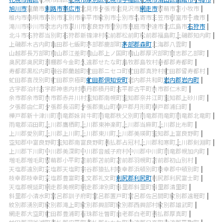
旭川市
室蘭市
釧路市
帯広市
北見市
夕張市
岩見沢市
網走市
留萌市
苫小牧市
稚内市
美唄市
芦別市
江別市
赤平市
紋別市
士別市
名寄市
三笠市
根室市
千歳市
滝川市
砂川市
歌志内市
深川市
富良野市
登別市
恵庭市
伊達市
北広島市
石狩市
北斗市
石狩郡当別町
石狩郡新篠津村
松前郡松前町
松前郡福島町
上磯郡知内町
上磯郡木古内町
亀田郡七飯町
茅部郡鹿部町
茅部郡森町
二海郡八雲町
山越郡長万部町
檜山郡江差町
檜山郡上ノ国町
檜山郡厚沢部町
爾志郡乙部町
奥尻郡奥尻町
瀬棚郡今金町
久遠郡せたな町
島牧郡島牧村
寿都郡寿都町
寿都郡黒松内町
磯谷郡蘭越町
虻田郡ニセコ町
虻田郡真狩村
虻田郡留寿都村
虻田郡喜茂別町
虻田郡京極町
虻田郡倶知安町
岩内郡共和町
岩内郡岩内町
古宇郡泊村
古宇郡神恵内村
積丹郡積丹町
古平郡古平町
余市郡仁木町
余市郡余市町
余市郡赤井川村
空知郡南幌町
空知郡奈井江町
空知郡上砂川町
夕張郡由仁町
夕張郡長沼町
夕張郡栗山町
樺戸郡月形町
樺戸郡浦臼町
樺戸郡新十津川町
雨竜郡妹背牛町
雨竜郡秩父別町
雨竜郡雨竜町
雨竜郡北竜町
雨竜郡沼田町
上川郡鷹栖町
上川郡東神楽町
上川郡当麻町
上川郡比布町
上川郡愛別町
上川郡上川町
上川郡東川町
上川郡美瑛町
空知郡上富良野町
空知郡中富良野町
空知郡南富良野町
勇払郡占冠村
上川郡和寒町
上川郡剣淵町
上川郡下川町
中川郡美深町
中川郡音威子府村
中川郡中川町
雨竜郡幌加内町
増毛郡増毛町
留萌郡小平町
苫前郡苫前町
苫前郡羽幌町
苫前郡初山別村
天塩郡遠別町
天塩郡天塩町
宗谷郡猿払村
枝幸郡浜頓別町
枝幸郡中頓別町
枝幸郡枝幸町
天塩郡豊富町
礼文郡礼文町
利尻郡利尻町
利尻郡利尻富士町
天塩郡幌延町
網走郡美幌町
網走郡津別町
斜里郡斜里町
斜里郡清里町
斜里郡小清水町
常呂郡訓子府町
常呂郡置戸町
常呂郡佐呂間町
紋別郡遠軽町
紋別郡湧別町
紋別郡滝上町
紋別郡興部町
紋別郡西興部村
紋別郡雄武町
網走郡大空町
虻田郡豊浦町
有珠郡壮瞥町
白老郡白老町
勇払郡厚真町