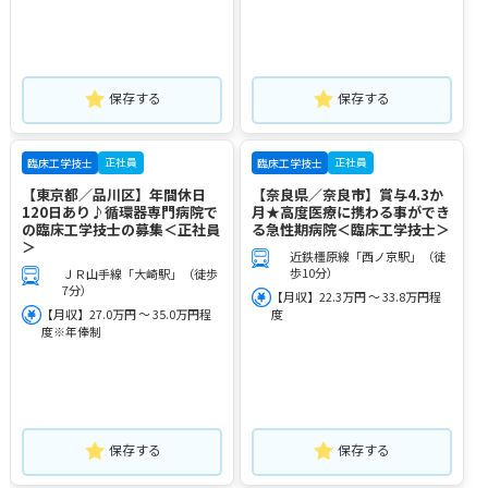
保存する
保存する
正社員
正社員
臨床工学技士
臨床工学技士
【東京都／品川区】年間休日
【奈良県／奈良市】賞与4.3か
120日あり♪循環器専門病院で
月★高度医療に携わる事ができ
の臨床工学技士の募集＜正社員
る急性期病院＜臨床工学技士＞
＞
近鉄橿原線「西ノ京駅」（徒
歩10分）
ＪＲ山手線「大崎駅」（徒歩
7分）
【月収】22.3万円 ～ 33.8万円程
【月収】27.0万円 ～ 35.0万円程
度
度※年俸制
保存する
保存する