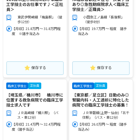
工学技士のお仕事です♪＜正社
あり◎急性期病院求人＜臨床工
員＞
学技士／正職員＞
東武伊勢崎線「梅島駅」（徒
小田急江ノ島線「長後駅」
歩12分）
（徒歩8分）
【月収】21.8万円 ～ 31.8万円程
【月収】19.7万円 ～ 程度 諸手
度 ※諸手当込み
当込み
保存する
保存する
正社員
正社員
臨床工学技士
臨床工学技士
【埼玉県／桶川市】 桶川市に
【東京都／足立区】日勤のみ◎
位置する救急病院での臨床工学
腎臓内科・人工透析に特化した
技士求人です
病院での臨床工学技士の募集！
ＪＲ高崎線「桶川駅」（バ
ＪＲ常磐線(上野－仙台)「北千
ス・車12分）
住駅」（バス・車12分）
【月収】21.4万円 ～ 32.4万円程
【月収】26.0万円 ～ 程度（諸手
度（諸手当込）
当込み）