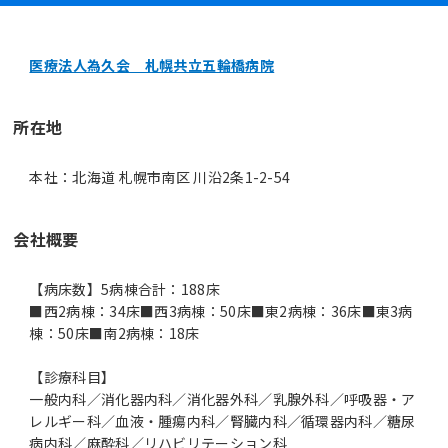
医療法人為久会 札幌共立五輪橋病院
所在地
本社：北海道 札幌市南区 川沿2条1-2-54
会社概要
【病床数】5病棟合計：188床
■西2病棟：34床■西3病棟：50床■東2病棟：36床■東3病
棟：50床■南2病棟：18床
【診療科目】
一般内科／消化器内科／消化器外科／乳腺外科／呼吸器・ア
レルギー科／血液・腫瘍内科／腎臓内科／循環器内科／糖尿