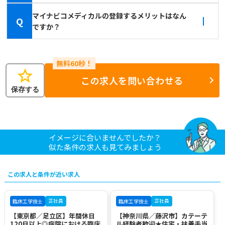
マイナビコメディカルの登録するメリットはなん
Q
ですか？
star
この求人を問い合わせる
保存する
イメージに合いませんでしたか？
似た条件の求人も見てみましょう
この求人と条件が近い求人
正社員
正社員
臨床工学技士
臨床工学技士
【東京都／足立区】年間休日
【神奈川県／藤沢市】カテーテ
120日以上◎病院における臨床
ル経験者歓迎★住宅・扶養手当