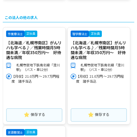
この法人の他の求人
正社員
正社員
作業療法士
理学療法士
【北海道／札幌市南区】がんリ
【北海道／札幌市南区】がんリ
ハも学べる♪／残業時間月5時
ハも学べる♪／残業時間月5時
間未満／年収350万円～ 好待
間未満／年収350万円～ 好待
遇な病院
遇な病院
札幌市営地下鉄南北線「澄川
札幌市営地下鉄南北線「澄川
駅」（バス・車12分）
駅」（バス・車12分）
【月収】21.0万円 ～ 29.7万円程
【月収】21.0万円 ～ 29.7万円程
度 諸手当込
度 諸手当込
保存する
保存する
正社員
言語聴覚士