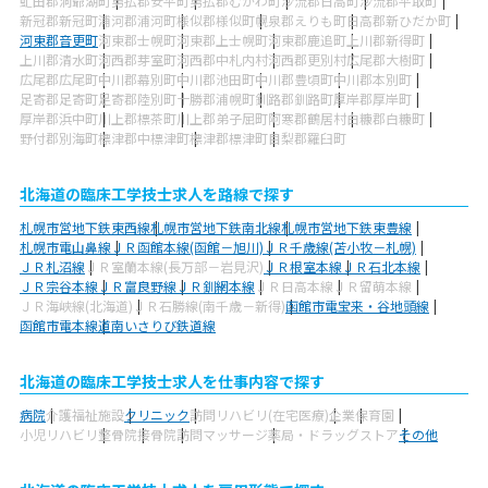
虻田郡洞爺湖町
勇払郡安平町
勇払郡むかわ町
沙流郡日高町
沙流郡平取町
新冠郡新冠町
浦河郡浦河町
様似郡様似町
幌泉郡えりも町
日高郡新ひだか町
河東郡音更町
河東郡士幌町
河東郡上士幌町
河東郡鹿追町
上川郡新得町
上川郡清水町
河西郡芽室町
河西郡中札内村
河西郡更別村
広尾郡大樹町
広尾郡広尾町
中川郡幕別町
中川郡池田町
中川郡豊頃町
中川郡本別町
足寄郡足寄町
足寄郡陸別町
十勝郡浦幌町
釧路郡釧路町
厚岸郡厚岸町
厚岸郡浜中町
川上郡標茶町
川上郡弟子屈町
阿寒郡鶴居村
白糠郡白糠町
野付郡別海町
標津郡中標津町
標津郡標津町
目梨郡羅臼町
北海道の臨床工学技士求人を路線で探す
札幌市営地下鉄東西線
札幌市営地下鉄南北線
札幌市営地下鉄東豊線
札幌市電山鼻線
ＪＲ函館本線(函館－旭川)
ＪＲ千歳線(苫小牧－札幌)
ＪＲ札沼線
ＪＲ室蘭本線(長万部－岩見沢)
ＪＲ根室本線
ＪＲ石北本線
ＪＲ宗谷本線
ＪＲ富良野線
ＪＲ釧網本線
ＪＲ日高本線
ＪＲ留萌本線
ＪＲ海峡線(北海道)
ＪＲ石勝線(南千歳－新得)
函館市電宝来・谷地頭線
函館市電本線
道南いさりび鉄道線
北海道の臨床工学技士求人を仕事内容で探す
病院
介護福祉施設
クリニック
訪問リハビリ(在宅医療)
企業
保育園
小児リハビリ
整骨院
接骨院
訪問マッサージ
薬局・ドラッグストア
その他