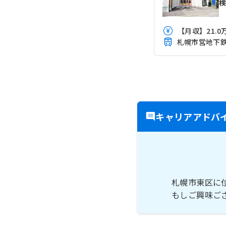
【月収】21.0万
キャリアアドバ
札幌市東区に
もしご興味ご