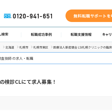
無料転職サポートを
0120-941-651
求人検索
転職成功事例
転職支援
人
北海道
札幌市
札幌市東区
医療法人新産健会 LSI札幌クリニックの臨
査技師 の求人・転職
の検診CLにて求人募集！