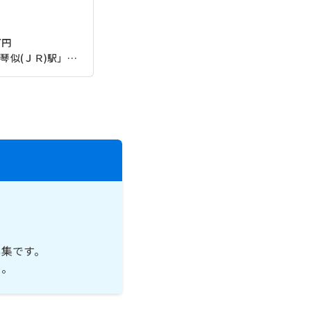
万円
ＪＲ函館本線(函館－旭川)「琴似(ＪＲ)駅」（徒歩1分）
集です。
い。