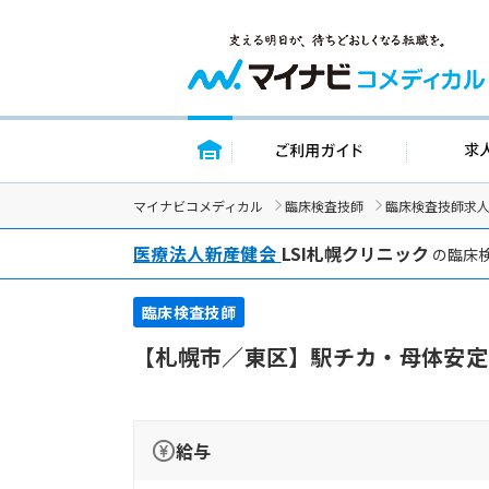
トップページ
ご利用ガイド
マイナビコメディカル
臨床検査技師
臨床検査技師求
医療法人新産健会
LSI札幌クリニック
の臨床検
臨床検査技師
【札幌市／東区】駅チカ・母体安定
給与