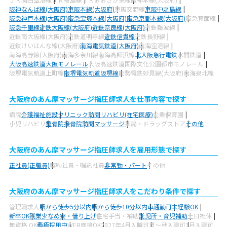
阪神なんば線(大阪府)
京阪本線(大阪府)
京阪交野線
京阪中之島線
阪急神戸本線(大阪府)
阪急宝塚本線(大阪府)
阪急京都本線(大阪府)
阪急箕面線
阪急千里線
近鉄大阪線(大阪府)
近鉄奈良線(大阪府)
近鉄難波線
近鉄南大阪線(大阪府)
近鉄道明寺線
近鉄信貴線
近鉄長野線
近鉄けいはんな線(大阪府)
南海電気鉄道(大阪府)
南海空港線
南海高野線(大阪府)
南海多奈川線
南海高師浜線
北大阪急行電鉄
水間鉄道
大阪高速鉄道大阪モノレール
大阪高速鉄道国際文化公園都市モノレール
阪堺電気軌道上町線
阪堺電気軌道阪堺線
能勢電鉄妙見線(大阪府)
南海泉北線
大阪府のあん摩マッサージ指圧師求人を仕事内容で探す
病院
介護福祉施設
クリニック
訪問リハビリ(在宅医療)
企業
保育園
小児リハビリ
整骨院
接骨院
訪問マッサージ
薬局・ドラッグストア
その他
大阪府のあん摩マッサージ指圧師求人を雇用形態で探す
正社員(正職員)
契約社員・嘱託社員
非常勤・パート
その他
大阪府のあん摩マッサージ指圧師求人をこだわり条件で探す
管理職求人
駅から徒歩5分以内
駅から徒歩10分以内
車通勤可
未経験OK
新卒OK
残業少なめ
寮・借り上げ
住宅手当・補助
託児所・育児補助
土日祝休
無資格 OK
積極採用中
WEB面接OK
2027年4月入職可
夏～秋入職可
1月入職可