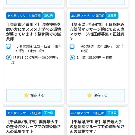
正社員
正社員
あん摩マッサージ指圧師
あん摩マッサージ指圧師
【東京都／荒川区】治療技術を
【埼玉県／行田市】土日祝休み
磨い方にオススメ♪学べる環境
☆訪問マッサージ院にてあん摩
が整っています！整骨院での鍼
マッサージ指圧師募集＜正社員
灸師
＞
ＪＲ常磐線(上野－仙台)「南千
秩父鉄道「東行田駅」（徒歩
住駅」（徒歩10分）
10分）
【月収】20.0万円 ～ 30.0万円程
【月収】25.0万円 ～ 程度
度
保存する
保存する
正社員
正社員
あん摩マッサージ指圧師
あん摩マッサージ指圧師
【千葉県/市川市】業界最大手
【千葉県/市川市】業界最大手
の整骨院グループでの鍼灸師さ
の整骨院グループでの鍼灸師さ
んの募集です♪
んの募集です♪