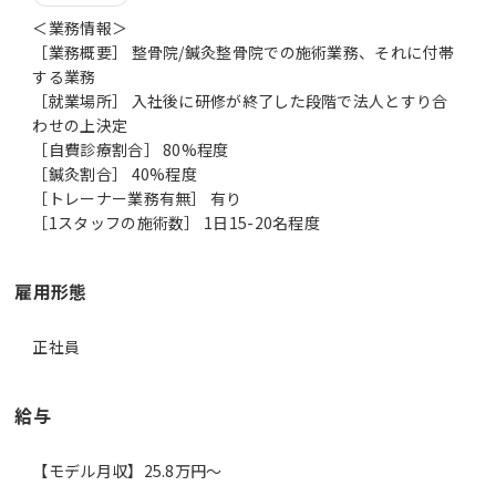
＜業務情報＞
［業務概要］ 整骨院/鍼灸整骨院での施術業務、それに付帯
する業務
［就業場所］ 入社後に研修が終了した段階で法人とすり合
わせの上決定
［自費診療割合］ 80%程度
［鍼灸割合］ 40%程度
［トレーナー業務有無］ 有り
雇用形態
正社員
給与
【モデル月収】25.8万円〜