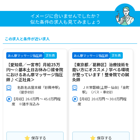
イメージに合いませんでしたか？
似た条件の求人も見てみましょう
この求人と条件が近い求人
正社員
正社員
あん摩マッサージ指圧師
あん摩マッサージ指圧師
【愛知県／一宮市】月給25万
【東京都／葛飾区】治療技術を
円～☆基本土日お休み◎接骨院
磨い方にオススメ♪学べる環境
におけるあん摩マッサージ指圧
が整っています！整骨院での鍼
師♪＜正社員＞
灸師
名鉄名古屋本線「妙興寺駅」
ＪＲ常磐線(上野－仙台)「金町
（徒歩8分）
駅」（バス・車8分）
【月収】26.0万円 ～ 45.0万円程
【月収】20.0万円 ～ 30.0万円程
度 ※諸手当込み
度
保存する
保存する