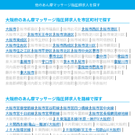
他のあん摩マッサージ指圧師求人を探す
大阪府のあん摩マッサージ指圧師求人を市区町村で探す
大阪市
大阪市都島区
大阪市福島区
大阪市此花区
大阪市西区
大阪市港区
大阪市大正区
大阪市天王寺区
大阪市浪速区
大阪市西淀川区
大阪市東淀川区
大阪市東成区
大阪市生野区
大阪市旭区
大阪市城東区
大阪市阿倍野区
大阪市住吉区
大阪市東住吉区
大阪市西成区
大阪市淀川区
大阪市鶴見区
大阪市住之江区
大阪市平野区
大阪市北区
大阪市中央区
堺市
堺市堺区
堺市中区
堺市東区
堺市西区
堺市南区
堺市北区
堺市美原区
岸和田市
豊中市
池田市
吹田市
泉大津市
高槻市
貝塚市
守口市
枚方市
茨木市
八尾市
泉佐野市
富田林市
寝屋川市
河内長野市
松原市
大東市
和泉市
箕面市
柏原市
羽曳野市
門真市
摂津市
高石市
藤井寺市
東大阪市
泉南市
四條畷市
交野市
大阪狭山市
阪南市
三島郡島本町
豊能郡豊能町
豊能郡能勢町
泉北郡忠岡町
泉南郡熊取町
泉南郡田尻町
泉南郡岬町
南河内郡太子町
南河内郡河南町
南河内郡千早赤阪村
大阪府のあん摩マッサージ指圧師求人を路線で探す
大阪市営御堂筋線
大阪市営谷町線
大阪市営四つ橋線
大阪市営中央線
大阪市営千日前線
大阪市営堺筋線
大阪市営今里筋線
大阪市営長堀鶴見緑地線
大阪市営南港ポートタウン線
ＪＲ東海道本線(米原－神戸)(大阪府)
ＪＲ関西本線(亀山－難波)(大阪府)
ＪＲ片町線(大阪府)
ＪＲ福知山線(大阪府)
ＪＲ大阪環状線
ＪＲ東西線(大阪府)
ＪＲ阪和線(天王寺－和歌山)(大阪府)
ＪＲ関西空港線
ＪＲ桜島線
ＪＲおおさか東線
阪神本線(大阪府)