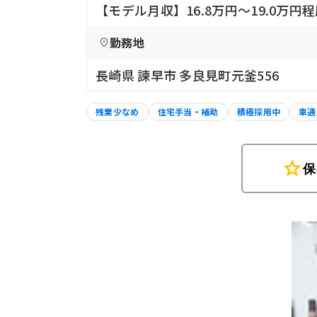
【モデル月収】16.8万円〜19.0万円
勤務地
長崎県 諫早市 多良見町元釜556
残業少なめ
住宅手当・補助
積極採用中
車通
star
保