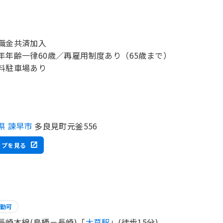
職金共済加入
年年齢一律60歳／再雇用制度あり（65歳まで）
料駐車場あり
県 諫早市
多良見町元釜556
ップを見る
勤可
長崎本線(鳥栖－長崎)「
大草駅
」(徒歩15分)