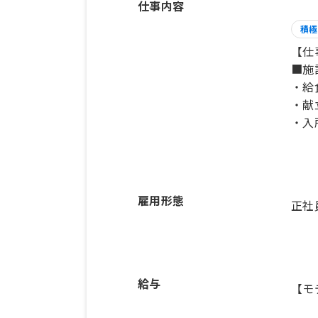
仕事内容
積極
【仕
■施
・給
・献
・入
雇用形態
正社
給与
【モ