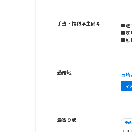
手当・福利厚生備考
■退
■定
■無
勤務地
長崎
マ
最寄り駅
車通
ＪＲ