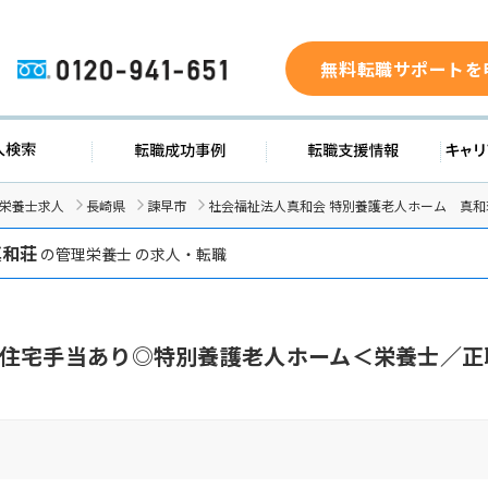
無料転職サポートを
0120-941-651
求人検索
転職成功事例
転職支援
/栄養士求人
長崎県
諫早市
社会福祉法人真和会 特別養護老人ホーム 真
真和荘
の管理栄養士 の求人・転職
住宅手当あり◎特別養護老人ホーム＜栄養士／正