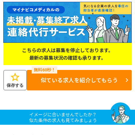
こちらの求人は募集を停止しております。
最新の募集状況の確認も承ります。
star
似ている求人を紹介してもらう
保存する
イメージに合いませんでしたか？
似た条件の求人も見てみましょう