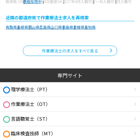
無資格 OK
積極採用中
WEB面接OK
2027年4月入職可
夏～秋入職可
1月入職可
近隣の都道府県で作業療法士求人を再検索
鳥取県
島根県
岡山県
広島県
山口県
徳島県
愛媛県
高知県
作業療法士の求人をすべて見る
専門サイト
理学療法士（PT）
作業療法士（OT）
言語聴覚士（ST）
臨床検査技師（MT）