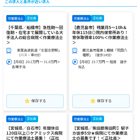
この求人と条件が近い求人
正社員
正社員
作業療法士
作業療法士
【千葉県／船橋市】急性期～回
【鹿児島市】残業月5～10h＆
復期・在宅まで展開している大
年休115日◎院内保育所あり！
手法人の総合病院＜作業療法士
育休取得率100％＜作業療法士
＞
＞
東葉高速鉄道「北習志野駅」
鹿児島市電第１期線「荒田八
（バス・車0分）
幡駅」（徒歩14分）
【月収】20.2万円 ～ 31.0万円＋
【月収】23.7万円 ～ 程度 諸手
各種手当
当込
保存する
保存する
正社員
正社員
作業療法士
作業療法士
【宮城県／白石市】年間休日
【宮城県／柴田郡柴田町】駅チ
120日以上◎ケアミックス病院
カ徒歩5分★病院にて作業療法
にて作業療法士募集！〈正社
士の募集です！＜正社員＞