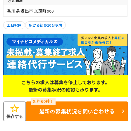
勤務地
香川県 坂出市 加茂町963
土日祝休
駅から徒歩10分以内
こちらの求人は募集を停止しております。
最新の募集状況の確認も承ります。
star
最新の募集状況を問い合わせる
保存する