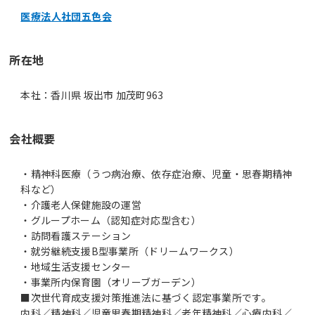
医療法人社団五色会
所在地
本社：香川県 坂出市 加茂町963
会社概要
・精神科医療（うつ病治療、依存症治療、児童・思春期精神
科など）
・介護老人保健施設の運営
・グループホーム（認知症対応型含む）
・訪問看護ステーション
・就労継続支援B型事業所（ドリームワークス）
・地域生活支援センター
・事業所内保育園（オリーブガーデン）
■次世代育成支援対策推進法に基づく認定事業所です。
内科／精神科／児童思春期精神科／老年精神科／心療内科／