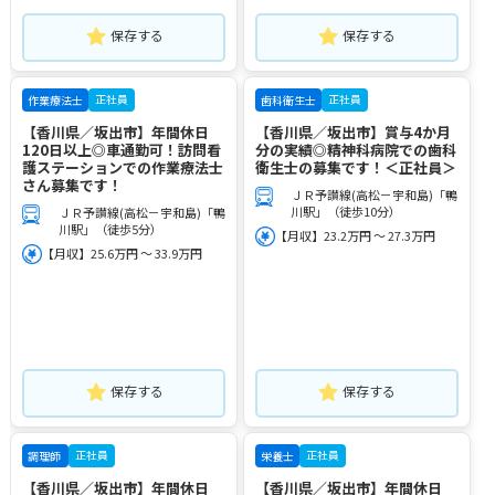
保存する
保存する
正社員
正社員
作業療法士
歯科衛生士
【香川県／坂出市】年間休日
【香川県／坂出市】賞与4か月
120日以上◎車通勤可！訪問看
分の実績◎精神科病院での歯科
護ステーションでの作業療法士
衛生士の募集です！＜正社員＞
さん募集です！
ＪＲ予讃線(高松－宇和島)「鴨
川駅」（徒歩10分）
ＪＲ予讃線(高松－宇和島)「鴨
川駅」（徒歩5分）
【月収】23.2万円 ～ 27.3万円
【月収】25.6万円 ～ 33.9万円
保存する
保存する
正社員
正社員
調理師
栄養士
【香川県／坂出市】年間休日
【香川県／坂出市】年間休日