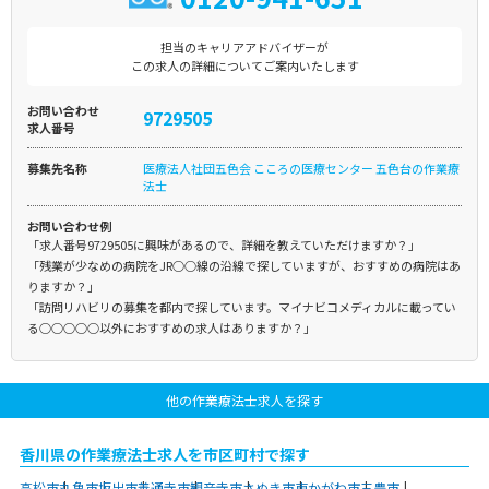
担当のキャリアアドバイザーが
この求人の詳細についてご案内いたします
お問い合わせ
9729505
求人番号
募集先名称
医療法人社団五色会 こころの医療センター 五色台の作業療
法士
お問い合わせ例
「求人番号9729505に興味があるので、詳細を教えていただけますか？」
「残業が少なめの病院をJR○○線の沿線で探していますが、おすすめの病院はあ
りますか？」
「訪問リハビリの募集を都内で探しています。マイナビコメディカルに載ってい
る○○○○○以外におすすめの求人はありますか？」
他の作業療法士求人を探す
香川県の作業療法士求人を市区町村で探す
高松市
丸亀市
坂出市
善通寺市
観音寺市
さぬき市
東かがわ市
三豊市