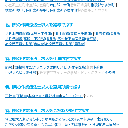
小豆郡土庄町
小豆郡小豆島町
木田郡三木町
香川郡直島町
綾歌郡宇多津町
綾歌郡綾川町
仲多度郡琴平町
仲多度郡多度津町
仲多度郡まんのう町
香川県の作業療法士求人を路線で探す
ＪＲ本四備讃線(児島－宇多津)
ＪＲ土讃線(高松－多度津)
ＪＲ高徳線(香川県)
ＪＲ予讃線(高松－宇和島)(香川県)
高松琴平電気鉄道(琴平線)
高松琴平電気鉄道(志度線)
高松琴平電気鉄道(長尾線)
香川県の作業療法士求人を仕事内容で探す
病院
介護福祉施設
クリニック
訪問リハビリ(在宅医療)
企業
保育園
小児リハビリ
整骨院
接骨院
訪問マッサージ
薬局・ドラッグストア
その他
香川県の作業療法士求人を雇用形態で探す
正社員(正職員)
契約社員・嘱託社員
非常勤・パート
その他
香川県の作業療法士求人をこだわり条件で探す
管理職求人
駅から徒歩5分以内
駅から徒歩10分以内
車通勤可
未経験OK
新卒OK
残業少なめ
寮・借り上げ
住宅手当・補助
託児所・育児補助
土日祝休