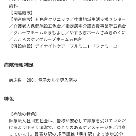
歯科
【関連施設】
【関連施設】五色台クリニック／中讃地域生活支援センター
／介護老人保健施設五色台／指定居宅介護支援事業所五色台
／グループホームたまもよし／やすらぎホームさぬきのくに
／こころのケアグループホーム五色台
【併設施設】デイナイトケア「プルミエ」「ファミーユ」
病院情報補足
病床数：280、電子カルテ導入済み
特色
【病院の特色】
医療法人社団五色会は、皆様が安心して診療を受けていただ
けるよう明るく清潔で、ゆとりのあるケアステージをご用意
しています。最寄り駅のJR予讃線「鴨川駅」より徒歩10分