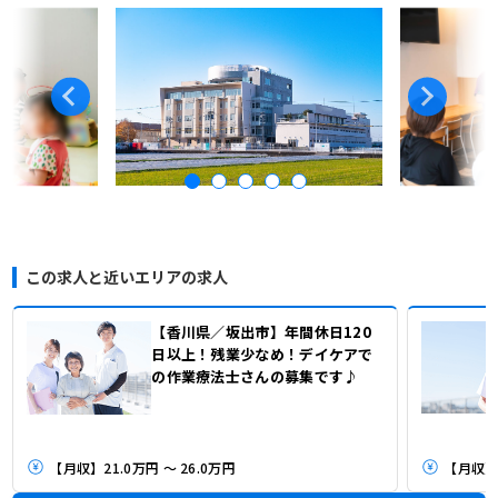
この求人と近いエリアの求人
【香川県／坂出市】年間休日120
日以上！残業少なめ！デイケアで
の作業療法士さんの募集です♪
【月収】21.0万円 ～ 26.0万円
【月収】2