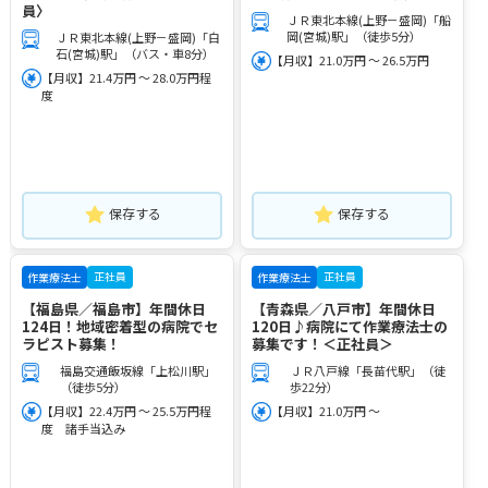
員〉
ＪＲ東北本線(上野－盛岡)「船
岡(宮城)駅」（徒歩5分）
ＪＲ東北本線(上野－盛岡)「白
石(宮城)駅」（バス・車8分）
【月収】21.0万円 ～ 26.5万円
【月収】21.4万円 ～ 28.0万円程
度
保存する
保存する
正社員
正社員
作業療法士
作業療法士
【福島県／福島市】年間休日
【青森県／八戸市】年間休日
124日！地域密着型の病院でセ
120日♪病院にて作業療法士の
ラピスト募集！
募集です！＜正社員＞
福島交通飯坂線「上松川駅」
ＪＲ八戸線「長苗代駅」（徒
（徒歩5分）
歩22分）
【月収】22.4万円 ～ 25.5万円程
【月収】21.0万円 ～
度 諸手当込み