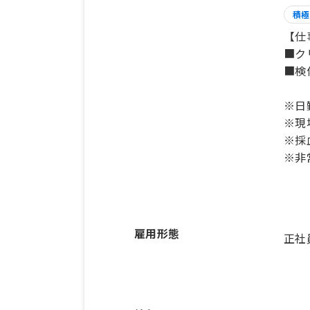
積極
【仕
■ク
■検
※日
※現
※採
雇用形態
正社