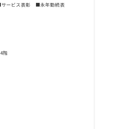
■サービス表彰 ■永年勤続表
4階