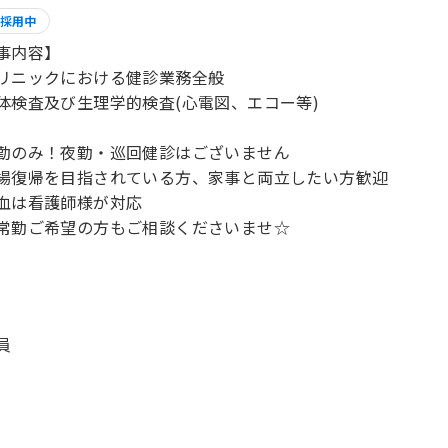
採用中
事内容】
リニックにおける健診業務全般
体検査及び生理学的検査(心電図、エコー等)
勤のみ！夜勤・巡回健診はございません
場復帰を目指されている方、家事と両立したい方歓迎
血は看護師様が対応
員