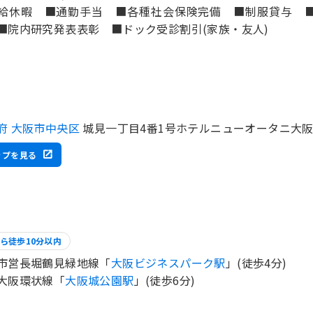
給休暇 ■通勤手当 ■各種社会保険完備 ■制服貸与 
■院内研究発表表彰 ■ドック受診割引(家族・友人)
府 大阪市中央区
城見一丁目4番1号ホテルニューオータニ大阪
ップを見る
ら徒歩10分以内
市営長堀鶴見緑地線「
大阪ビジネスパーク駅
」(徒歩4分)
大阪環状線「
大阪城公園駅
」(徒歩6分)