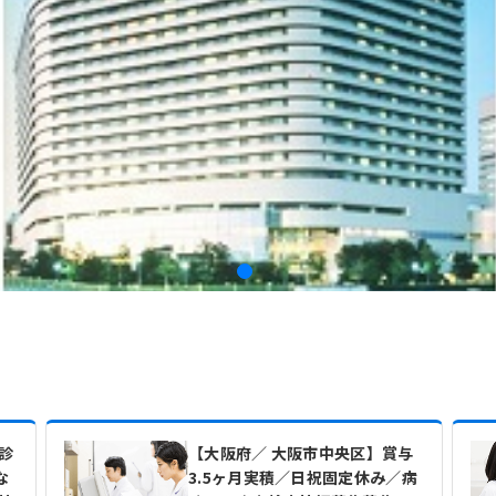
診
【大阪府／ 大阪市中央区】賞与
な
3.5ヶ月実積／日祝固定休み／病