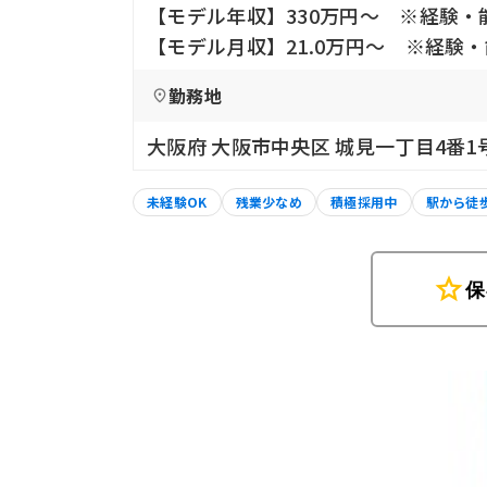
【モデル年収】330万円〜 ※経験
【モデル月収】21.0万円〜 ※経験
勤務地
大阪府 大阪市中央区 城見一丁目4番
未経験OK
残業少なめ
積極採用中
駅から徒
star
保