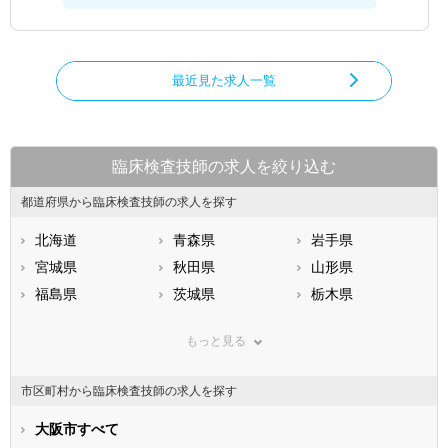
最近見た求人一覧
臨床検査技師の求人を絞り込む
都道府県から臨床検査技師の求人を探す
北海道
青森県
岩手県
宮城県
秋田県
山形県
福島県
茨城県
栃木県
群馬県
埼玉県
千葉県
もっと見る
東京都
神奈川県
新潟県
山梨県
長野県
富山県
市区町村から臨床検査技師の求人を探す
石川県
福井県
岐阜県
静岡県
大阪市すべて
愛知県
三重県