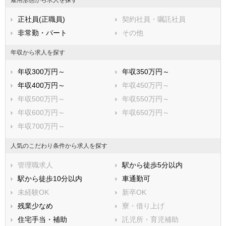
雇用形態から求人を探す
市部
正社員(正職員)
契約社員・嘱託社員
岸和田市
豊中市
非常勤・パート
その他
池田市
吹田市
泉大津市
高槻市
年収から求人を探す
貝塚市
守口市
年収300万円～
年収350万円～
枚方市
茨木市
年収400万円～
年収450万円～
八尾市
泉佐野市
年収500万円～
年収550万円～
富田林市
寝屋川市
年収600万円～
年収650万円～
河内長野市
松原市
年収700万円～
大東市
和泉市
箕面市
柏原市
人気のこだわり条件から求人を探す
羽曳野市
門真市
管理職求人
駅から徒歩5分以内
摂津市
高石市
駅から徒歩10分以内
車通勤可
藤井寺市
東大阪市
未経験OK
新卒OK
泉南市
四條畷市
残業少なめ
寮・借り上げ
交野市
大阪狭山市
住宅手当・補助
託児所・育児補助