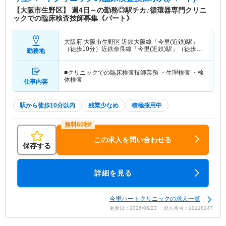
【大阪市生野区】 週4日～の勤務◎駅チカ♪循環器専門クリニ
ックでの臨床検査技師募集《パート》
大阪府 大阪市生野区
近鉄大阪線「今里(近鉄)駅」
（徒歩10分）近鉄奈良線「今里(近鉄)駅」（徒歩10
勤務地
分） 他
■クリニックでの臨床検査技師業務 ・生理検査 ・検
体検査
仕事内容
駅から徒歩10分以内
残業少なめ
積極採用中
この求人を問い合わせる
保存する
詳細を見る
今里ハートクリニックの求人一覧
更新日：2026/06/23 求人番号：10118347