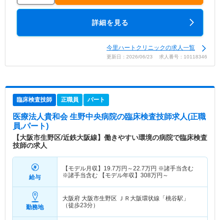
詳細を見る
今里ハートクリニックの求人一覧
更新日：2026/06/23 求人番号：10118346
臨床検査技師
正職員
パート
医療法人貴和会 生野中央病院
の臨床検査技師求人(正職
員,パート)
【大阪市生野区/近鉄大阪線】働きやすい環境の病院で臨床検査
技師の求人
【モデル月収】
19.7
万円～
22.7
万円
※諸手当含む
※諸手当含む 【モデル年収】
308
万円～
給与
大阪府 大阪市生野区
ＪＲ大阪環状線「桃谷駅」
（徒歩23分）
勤務地