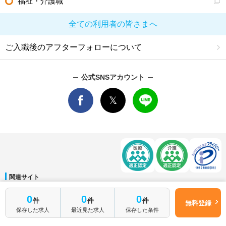
福祉・介護職
全ての利用者の皆さまへ
ご入職後のアフターフォローについて
公式SNSアカウント
関連サイト
マイナビDOCTOR
│
マイナビ看護師
│
マイナビ薬剤師
│
マイナビ保育士
0
0
0
件
件
件
運営会社
無料登録
保存した求人
最近見た求人
保存した条件
会社概要
│
ご利用規約
│
個人情報保護方針
│
サイトマップ
│
お問い合わせ
Copyright © Mynavi Corporation