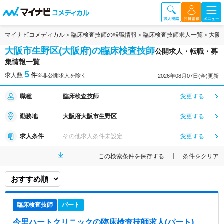
マイナビコメディカル
臨床検査技師の転職情報
臨床検査技師求人一覧
大阪
大阪市生野区(大阪府)の臨床検査技師
公開求人・転職・募
集情報一覧
5
求人数
件
※非公開求人を除く
2026年08月07日(金)更新
職種
臨床検査技師
変更する
勤務地
大阪府大阪市生野区
変更する
求人条件
その他求人条件未設定
変更する
この検索条件を保存する
条件をクリア
臨床検査技師
パート
今里ハートクリニック
の臨床検査技師求人(パート)