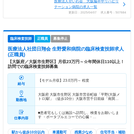
医療法人せいわ会 大阪脳卒中リハビリ
テーション病院の求人一覧
更新日：2025/04/07 求人番号：507684
臨床検査技師
正職員
募集停止
医療法人社団日翔会 生野愛和病院
の臨床検査技師求人
(正職員)
【大阪府／大阪市生野区】月収23万円～☆年間休日110以上！
訪問での臨床検査技師募集
【モデル月収】
23.0
万円～
程度
給与
大阪府 大阪市生野区
大阪市営谷町線「平野(大阪メ
トロ)駅」（徒歩10分）大阪市営千日前線「南巽
勤務地
駅」（徒歩10分）
■患者宅もしくは施設へ訪問し、検査をお願いしま
す ・ポータブルエコーでの心臓・…
仕事内容
駅から徒歩10分以内
車通勤可
残業少なめ
住宅手当・補助