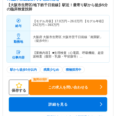
【大阪市生野区/地下鉄千日前線】駅近！最寄り駅から徒歩5分
の臨床検査技師
【モデル月収】
17.0
万円～
26.0
万円
【モデル年収】
252
万円～
393
万円
給与
大阪府 大阪市生野区
大阪市営千日前線「南巽駅」
（徒歩4分）
勤務地
【業務内容】 ■生理検査（心電図、呼吸機能、超音
波検査（腹部・乳腺・甲状腺等）…
仕事内容
駅から徒歩5分以内
残業少なめ
積極採用中
この求人を問い合わせる
保存する
詳細を見る