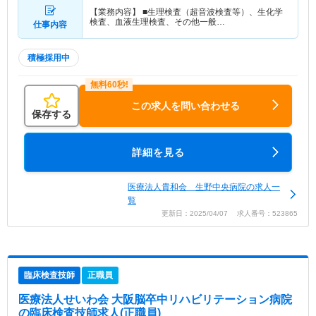
【業務内容】 ■生理検査（超音波検査等）、生化学
検査、血液生理検査、その他一般…
仕事内容
積極採用中
この求人を問い合わせる
保存する
詳細を見る
医療法人貴和会 生野中央病院の求人一
覧
更新日：2025/04/07 求人番号：523865
臨床検査技師
正職員
医療法人せいわ会 大阪脳卒中リハビリテーション病院
の臨床検査技師求人(正職員)