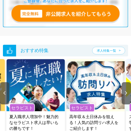
いただくか、お気軽にお問い合わせください。
全国の臨床検査技師求人
から検索いただくことも可能です。
無料転職支援サービス
にお申し込みいただくと、ご希望条件をヒアリン
グした上で求人をご提案いたします。
ご希望条件がまだ定まっていない方は
人気の希望条件をピックアップし
た求人特集
をぜひご活用ください。
転職支援の他、情報収集や募集状況の確認も、お気軽にご相談くださ
い。
おすすめ特集
求人特集一覧
セラピスト
セラピスト
夏入職求人増加中！魅力的
高年収＆土日休みを狙え
なセラピスト求人は早いも
る！人気の訪問リハ求人を
の勝ちです！
ご紹介します！