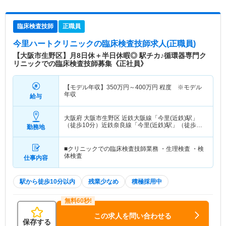
臨床検査技師
正職員
今里ハートクリニック
の臨床検査技師求人(正職員)
【大阪市生野区】月8日休＋半日休暇◎ 駅チカ♪循環器専門ク
リニックでの臨床検査技師募集《正社員》
【モデル年収】
350
万円～
400
万円
程度 ※モデル
年収
給与
大阪府 大阪市生野区
近鉄大阪線「今里(近鉄)駅」
（徒歩10分）近鉄奈良線「今里(近鉄)駅」（徒歩10
勤務地
分） 他
■クリニックでの臨床検査技師業務 ・生理検査 ・検
体検査
仕事内容
駅から徒歩10分以内
残業少なめ
積極採用中
この求人を問い合わせる
保存する