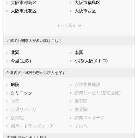
滋賀県
大阪市都島区
京都府
大阪市福島区
大阪府
兵庫県
大阪市此花区
奈良県
大阪市西区
和歌山県
鳥取県
大阪市港区
島根県
大阪市大正区
岡山県
もっと見る
広島県
大阪市天王寺区
山口県
大阪市浪速区
徳島県
香川県
大阪市西淀川区
愛媛県
大阪市東淀川区
高知県
近隣で公開求人が多い駅はこちら
福岡県
大阪市東成区
佐賀県
大阪市生野区
長崎県
熊本県
大阪市旭区
北巽
大分県
大阪市城東区
南巽
宮崎県
鹿児島県
大阪市阿倍野区
今里(近鉄)
沖縄県
大阪市住吉区
小路(大阪メトロ)
大阪市東住吉区
大阪市西成区
仕事内容・施設形態から求人を探す
大阪市淀川区
大阪市鶴見区
病院
介護福祉施設
大阪市住之江区
大阪市平野区
クリニック
訪問リハビリ(在宅医療)
大阪市北区
大阪市中央区
企業
保育園
堺市すべて
小児リハビリ
整骨院
堺市堺区
堺市中区
接骨院
訪問マッサージ
堺市東区
堺市西区
薬局・ドラッグストア
その他
堺市南区
堺市北区
堺市美原区