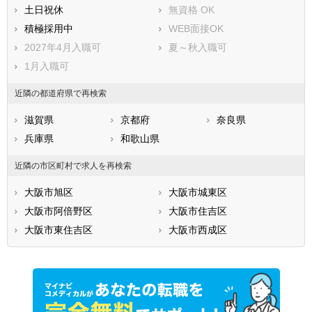
阪南市
三島郡島本町
土日祝休
無資格 OK
豊能郡豊能町
豊能郡能勢町
積極採用中
WEB面接OK
泉北郡忠岡町
泉南郡熊取町
2027年4月入職可
夏～秋入職可
泉南郡田尻町
泉南郡岬町
1月入職可
南河内郡太子町
南河内郡河南町
近隣の都道府県で再検索
南河内郡千早赤阪村
滋賀県
京都府
奈良県
兵庫県
和歌山県
近隣の市区町村で求人を再検索
大阪市旭区
大阪市城東区
大阪市阿倍野区
大阪市住吉区
大阪市東住吉区
大阪市西成区