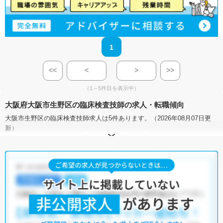
1
<<
<
>
>>
（1～5件目を表示中）
大阪府大阪市生野区の臨床検査技師の求人・転職傾向
大阪市生野区の臨床検査技師求人は5件あります。（2026年08月07日更
新）
サイト上に掲載されている求人の他に、
非公開求人
もございます。
無料
転職支援サービス
にお申し込みいただくと、全求人からご希望条件に合
う求人を提案させていただきます。
大阪市生野区の臨床検査技師求人では以下のような条件が人気です。
・
土日祝休
・
積極採用中
・
残業少なめ
・
正社員(正職員)
・
病
院
・
クリニック
他の条件でも人気の求人がございますので、「こだわり条件」から検索