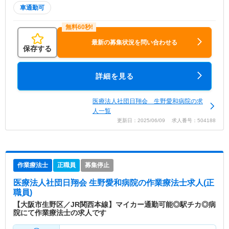
車通勤可
最新の募集状況を問い合わせる
保存する
詳細を見る
医療法人社団日翔会 生野愛和病院の求
人一覧
更新日：2025/06/09 求人番号：504188
作業療法士
正職員
募集停止
医療法人社団日翔会 生野愛和病院
の作業療法士求人(正
職員)
【大阪市生野区／JR関西本線】マイカー通勤可能◎駅チカ◎病
院にて作業療法士の求人です