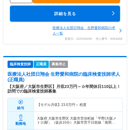
詳細を見る
医療法人社団日翔会 生野愛和病院の求
人一覧
更新日：2025/06/09 求人番号：9064688
臨床検査技師
正職員
募集停止
医療法人社団日翔会 生野愛和病院
の臨床検査技師求人
(正職員)
【大阪府／大阪市生野区】月収23万円～☆年間休日110以上！
訪問での臨床検査技師募集
【モデル月収】
23.0
万円～
程度
給与
大阪府 大阪市生野区
大阪市営谷町線「平野(大阪メ
トロ)駅」（徒歩10分）大阪市営千日前線「南巽
勤務地
駅」（徒歩10分）