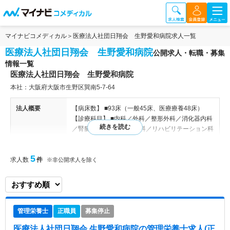
マイナビコメディカル
医療法人社団日翔会 生野愛和病院求人一覧
医療法人社団日翔会 生野愛和病院
公開求人・転職・募集
情報一覧
医療法人社団日翔会 生野愛和病院
本社：大阪府大阪市生野区巽南5-7-64
法人概要
【病床数】 ■93床（一般45床、医療療養48床）
【診療科目】 ■内科／外科／整形外科／消化器内科
／腎臓内科／人工透析内科／リハビリテーション科
／放射線科／精神科(訪問診療のみ)／皮膚科（訪問
診療のみ) 【病床数】93床（一般45床、医療療養48
5
求人数
件
床）【診療科目】内科／外科／整形外科／消化器内
※非公開求人を除く
科／腎臓内科／人工透析内科（透析：9床）／リハ
ビリテーション科／放射線科／精神科(訪問診療の
み)／皮膚科（訪問診療のみ) 【入院に係る施設基準
等】4F：障害者施設等入院基本料15対1／特殊疾患
管理栄養士
正職員
募集停止
入院施設管理加算・看護補助加算１・地域加算2／
3F：療養病床入院基本料25対１・地域加算2
医療法人社団日翔会 生野愛和病院
の管理栄養士求人(正