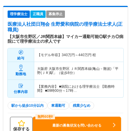
理学療法士
正職員
募集停止
医療法人社団日翔会 生野愛和病院
の理学療法士求人(正
職員)
【大阪市生野区／JR関西本線】マイカー通勤可能◎駅チカ◎病
院にて理学療法士の求人です
【モデル年収】
340
万円～
440
万円
程
給与
大阪府 大阪市生野区
ＪＲ関西本線(亀山－難波)「平
野(ＪＲ)駅」（徒歩8分）
勤務地
【業務内容】 ■病院における理学療法士 【勤務時
間】 ■09時00分～17時…
仕事内容
駅から徒歩10分以内
車通勤可
残業少なめ
最新の募集状況を問い合わせる
保存する