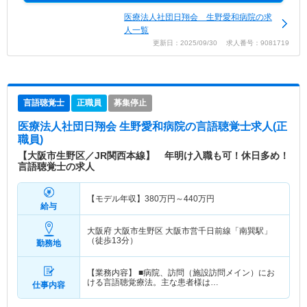
医療法人社団日翔会 生野愛和病院の求
人一覧
更新日：2025/09/30 求人番号：9081719
言語聴覚士
正職員
募集停止
医療法人社団日翔会 生野愛和病院
の言語聴覚士求人(正
職員)
【大阪市生野区／JR関西本線】 年明け入職も可！休日多め！
言語聴覚士の求人
【モデル年収】
380
万円～
440
万円
給与
大阪府 大阪市生野区
大阪市営千日前線「南巽駅」
（徒歩13分）
勤務地
【業務内容】 ■病院、訪問（施設訪問メイン）にお
ける言語聴覚療法。主な患者様は…
仕事内容