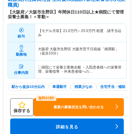
職員)
特色
地域の皆様に寄り添った身近な病院であることを目
【大阪府／大阪市生野区】年間休日110日以上★病院にて管理
標に、プライマリ・ケアは勿論のこと、検査・診療
栄養士募集！＜常勤＞
体制にも重きを置き、しっかりしたケアを心がけて
います。内科・外科などの外来診療のほか、高齢者
【モデル月収】
21.0
万円～
25.0
万円
程度 諸手当込
施設等での安心・快適のために訪問診療も行ってい
み
給与
る「在宅療養支援病院」です。 ●地域の急性期病院
と連携し、急性期を過ぎた後も医療の必要性が高い
大阪府 大阪市生野区
大阪市営千日前線「南巽駅」
患者さんを受け入れている病院です。重度の障害、
（徒歩10分）
勤務地
意識障害、肢体不自由者、神経難病、透析等の患者
さんが多くを占めています。 ●人工透析治療に力を
入れており、通院透析・入院透析どちらの患者さん
〇病院にて栄養士業務全般 ・入院患者様への栄養管
理、栄養指導 ・外来患者様への…
仕事内容
も受け入れています。救急指定なしのため慢性期の
患者さんが多く、患者さんとじっくり向き合うこと
のできる環境です。 ●看護部は、良質な看護・介護
駅から徒歩10分以内
車通勤可
残業少なめ
住宅手当・補助
の提供を目指して、コメディカルとの協働のもと一
丸となって患者さん中心のケアを心がけ、実践して
います。長期に療養される患者さんが多いため、患
最新の募集状況を問い合わせる
者さんやそのご家族との対話を大切にし、「患者さ
保存する
まは私たちの家族と思って接しましょう」を合言葉
にしています。 ●リハビリテーションにも力をいれ
詳細を見る
ており、歩行訓練・ストレッチなど運動療法、電気
療法などの物理療法を行なっています。