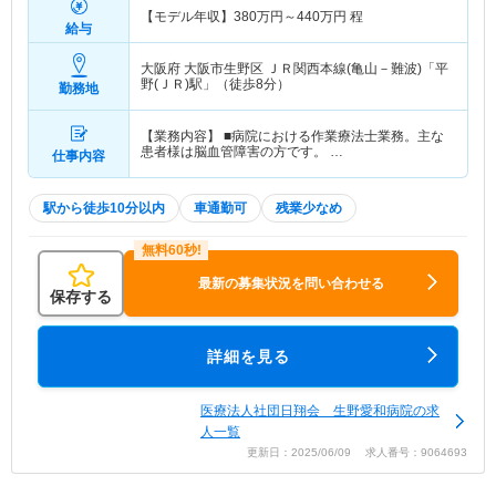
【モデル年収】
380
万円～
440
万円
程
給与
大阪府 大阪市生野区
ＪＲ関西本線(亀山－難波)「平
野(ＪＲ)駅」（徒歩8分）
勤務地
【業務内容】 ■病院における作業療法士業務。主な
患者様は脳血管障害の方です。 …
仕事内容
駅から徒歩10分以内
車通勤可
残業少なめ
最新の募集状況を問い合わせる
保存する
詳細を見る
医療法人社団日翔会 生野愛和病院の求
人一覧
更新日：2025/06/09 求人番号：9064693