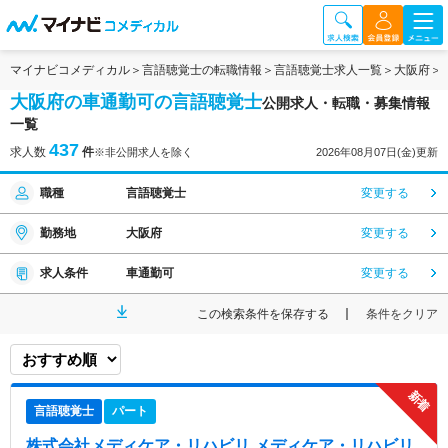
マイナビコメディカル
言語聴覚士の転職情報
言語聴覚士求人一覧
大阪府
大阪府の車通勤可の言語聴覚士
公開求人・転職・募集情報
一覧
437
求人数
件
※非公開求人を除く
2026年08月07日(金)更新
職種
言語聴覚士
変更する
勤務地
大阪府
変更する
求人条件
車通勤可
変更する
この検索条件を保存する
条件をクリア
言語聴覚士
パート
株式会社メディケア・リハビリ メディケア・リハビリ