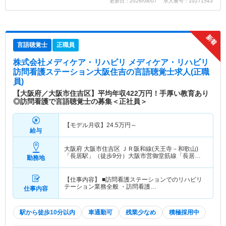
更新日：2026/08/07 求人番号：10271543
言語聴覚士
正職員
株式会社メディケア・リハビリ メディケア・リハビリ
訪問看護ステーション大阪住吉
の言語聴覚士求人(正職
員)
【大阪府／大阪市住吉区】平均年収422万円！手厚い教育あり
◎訪問看護で言語聴覚士の募集＜正社員＞
【モデル月収】
24.5
万円～
給与
大阪府 大阪市住吉区
ＪＲ阪和線(天王寺－和歌山)
「長居駅」（徒歩9分）大阪市営御堂筋線「長居
勤務地
駅」（徒歩9分）
【仕事内容】 ■訪問看護ステーションでのリハビリ
テーション業務全般 ・訪問看護…
仕事内容
駅から徒歩10分以内
車通勤可
残業少なめ
積極採用中