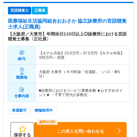
言語聴覚士
正職員
医療福祉生活協同組合おおさか 協立診療所
の言語聴覚
士求人(正職員)
【大阪府／大東市】年間休日110日以上◎診療所における言語
聴覚士募集〈正社員〉
【モデル月収】
23.0
万円～
37.5
万円
【モデル年収】
336
万円～
程度
給与
大阪府 大東市
ＪＲ片町線「住道駅」（バス・車5
分）
勤務地
■診療所におけるリハビリ業務全般 ★おすすめポイ
ント★ ・子育て世代が多数在…
仕事内容
車通勤可
積極採用中
この求人を問い合わせる
保存する