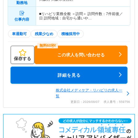
勤務地
■リハビリ業務全般 ＜訪問＞ 訪問件数：7件前後／
日 訪問地域：自宅から通いや…
仕事内容
車通勤可
残業少なめ
積極採用中
この求人を問い合わせる
保存する
詳細を見る
株式会社メディケア・リハビリの求人一
覧
更新日：2026/08/07 求人番号：559756