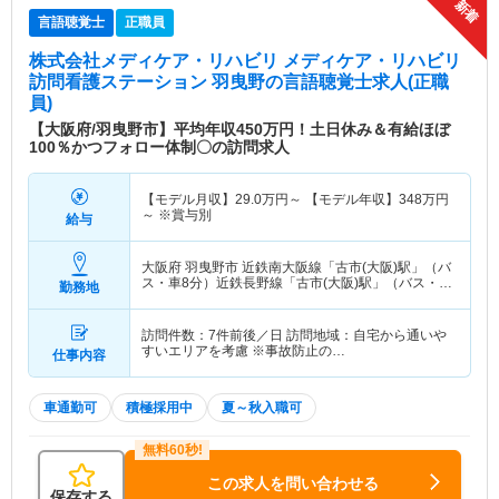
言語聴覚士
正職員
株式会社メディケア・リハビリ メディケア・リハビリ
訪問看護ステーション 羽曳野
の言語聴覚士求人(正職
員)
【大阪府/羽曳野市】平均年収450万円！土日休み＆有給ほぼ
100％かつフォロー体制〇の訪問求人
【モデル月収】
29.0
万円～
【モデル年収】
348
万円
～
※賞与別
給与
大阪府 羽曳野市
近鉄南大阪線「古市(大阪)駅」（バ
ス・車8分）近鉄長野線「古市(大阪)駅」（バス・車
勤務地
8分）
訪問件数：7件前後／日 訪問地域：自宅から通いや
すいエリアを考慮 ※事故防止の…
仕事内容
車通勤可
積極採用中
夏～秋入職可
この求人を問い合わせる
保存する