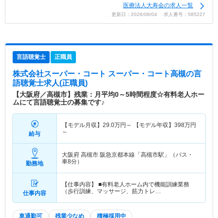
医療法人大寿会の求人一覧
更新日：2026/08/04 求人番号：585227
言語聴覚士
正職員
株式会社スーパー・コート スーパー・コート高槻
の言
語聴覚士求人(正職員)
【大阪府／高槻市】残業：月平均0～5時間程度☆有料老人ホー
ムにて言語聴覚士の募集です♪
【モデル月収】
29.0
万円～
【モデル年収】
398
万円
～
給与
大阪府 高槻市
阪急京都本線「高槻市駅」（バス・
車8分）
勤務地
【仕事内容】 ■有料老人ホーム内で機能訓練業務
（歩行訓練、マッサージ、筋力トレ…
仕事内容
車通勤可
残業少なめ
積極採用中