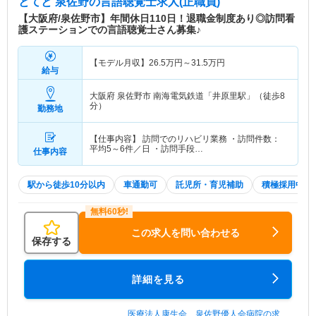
とてと 泉佐野
の言語聴覚士求人(正職員)
【大阪府/泉佐野市】年間休日110日！退職金制度あり◎訪問看
護ステーションでの言語聴覚士さん募集♪
【モデル月収】
26.5
万円～
31.5
万円
給与
大阪府 泉佐野市
南海電気鉄道「井原里駅」（徒歩8
分）
勤務地
【仕事内容】 訪問でのリハビリ業務 ・訪問件数：
平均5～6件／日 ・訪問手段…
仕事内容
駅から徒歩10分以内
車通勤可
託児所・育児補助
積極採用中
この求人を問い合わせる
保存する
詳細を見る
医療法人康生会 泉佐野優人会病院の求