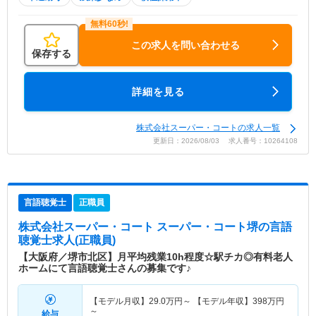
この求人を問い合わせる
保存する
詳細を見る
株式会社スーパー・コートの求人一覧
更新日：2026/08/03 求人番号：10264108
言語聴覚士
正職員
株式会社スーパー・コート スーパー・コート堺
の言語
聴覚士求人(正職員)
【大阪府／堺市北区】月平均残業10h程度☆駅チカ◎有料老人
ホームにて言語聴覚士さんの募集です♪
【モデル月収】
29.0
万円～
【モデル年収】
398
万円
～
給与