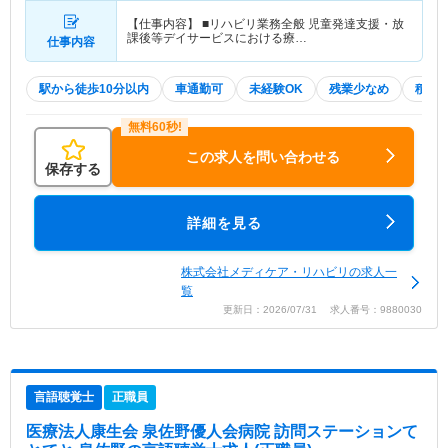
【仕事内容】 ■リハビリ業務全般 児童発達支援・放
課後等デイサービスにおける療…
仕事内容
駅から徒歩10分以内
車通勤可
未経験OK
残業少なめ
積極
この求人を問い合わせる
保存する
詳細を見る
株式会社メディケア・リハビリの求人一
覧
更新日：2026/07/31 求人番号：9880030
言語聴覚士
正職員
医療法人康生会 泉佐野優人会病院 訪問ステーションて