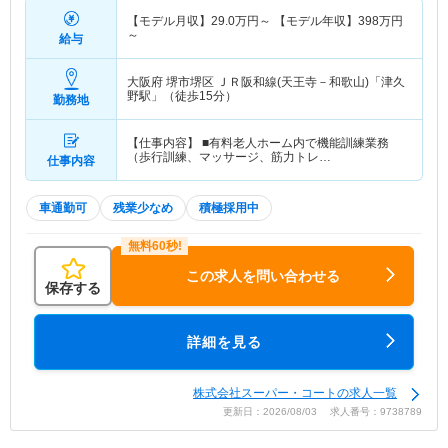
【モデル月収】
29.0
万円～
【モデル年収】
398
万円
～
給与
大阪府 堺市堺区
ＪＲ阪和線(天王寺－和歌山)「津久
野駅」（徒歩15分）
勤務地
【仕事内容】 ■有料老人ホーム内で機能訓練業務
（歩行訓練、マッサージ、筋力トレ…
仕事内容
車通勤可
残業少なめ
積極採用中
この求人を問い合わせる
保存する
詳細を見る
株式会社スーパー・コートの求人一覧
更新日：2026/08/03 求人番号：9738789