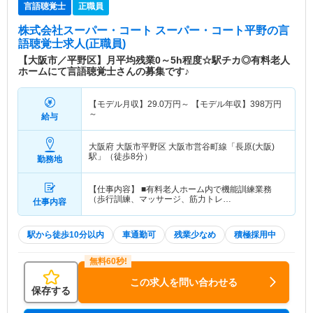
言語聴覚士
正職員
株式会社スーパー・コート スーパー・コート平野
の言
語聴覚士求人(正職員)
【大阪市／平野区】月平均残業0～5h程度☆駅チカ◎有料老人
ホームにて言語聴覚士さんの募集です♪
【モデル月収】
29.0
万円～
【モデル年収】
398
万円
～
給与
大阪府 大阪市平野区
大阪市営谷町線「長原(大阪)
駅」（徒歩8分）
勤務地
【仕事内容】 ■有料老人ホーム内で機能訓練業務
（歩行訓練、マッサージ、筋力トレ…
仕事内容
駅から徒歩10分以内
車通勤可
残業少なめ
積極採用中
この求人を問い合わせる
保存する