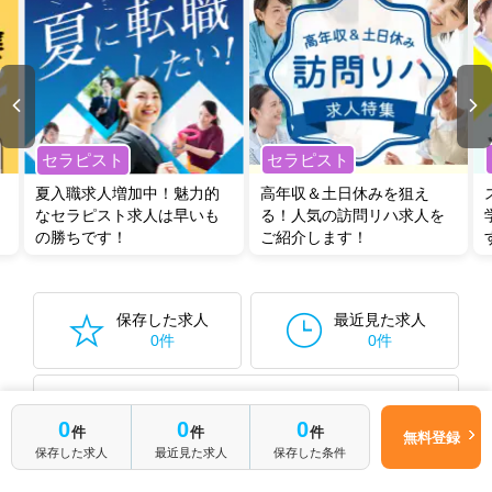
セラピスト
セラピスト
夏入職求人増加中！魅力的
高年収＆土日休みを狙え
なセラピスト求人は早いも
る！人気の訪問リハ求人を
の勝ちです！
ご紹介します！
保存した求人
最近見た求人
0件
0件
保存した検索条件から再検索する
0件
0
0
0
件
件
件
無料登録
保存した求人
最近見た求人
保存した条件