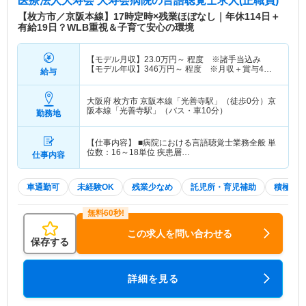
医療法人大寿会 大寿会病院
の言語聴覚士求人(正職員)
【枚方市／京阪本線】17時定時×残業ほぼなし｜年休114日＋
有給19日？WLB重視＆子育て安心の環境
【モデル月収】
23.0
万円～
程度 ※諸手当込み
【モデル年収】
346
万円～
程度 ※月収＋賞与4ヶ
給与
月分計算の場合
大阪府 枚方市
京阪本線「光善寺駅」（徒歩0分）京
阪本線「光善寺駅」（バス・車10分）
勤務地
【仕事内容】 ■病院における言語聴覚士業務全般 単
位数：16～18単位 疾患層…
仕事内容
車通勤可
未経験OK
残業少なめ
託児所・育児補助
積極採
この求人を問い合わせる
保存する
詳細を見る