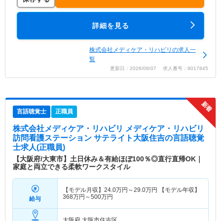
詳細を見る
株式会社メディケア・リハビリの求人一
覧
更新日：2026/08/07 求人番号：9017845
言語聴覚士
正職員
株式会社メディケア・リハビリ メディケア・リハビリ
訪問看護ステーション サテライト大阪住吉
の言語聴覚
士求人(正職員)
【大阪府/大東市】土日休み＆有給ほぼ100％◎直行直帰OK｜
家庭と両立できる柔軟ワークスタイル
【モデル月収】
24.0
万円～
29.0
万円
【モデル年収】
368
万円～
500
万円
給与
大阪府 大阪市住吉区