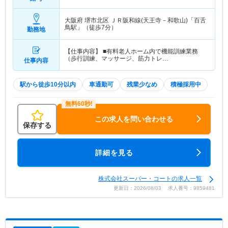
大阪府 堺市北区
ＪＲ阪和線(天王寺－和歌山)「百舌
鳥駅」（徒歩7分）
勤務地
【仕事内容】 ■有料老人ホーム内で機能訓練業務
（歩行訓練、マッサージ、筋力トレ…
仕事内容
駅から徒歩10分以内
車通勤可
残業少なめ
積極採用中
この求人を問い合わせる
保存する
詳細を見る
株式会社スーパー・コートの求人一覧
更新日：2026/08/03 求人番号：9859481