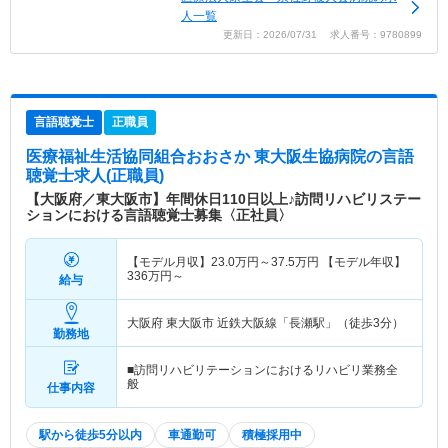
人一覧
更新日：2026/07/31 求人番号：9780899
言語聴覚士
正職員
医療福祉生活協同組合おおさか 東大阪生協病院
の言語
聴覚士求人(正職員)
【大阪府／東大阪市】年間休日110日以上♪訪問リハビリステー
ションにおける言語聴覚士募集〈正社員〉
【モデル月収】
23.0
万円～
37.5
万円
【モデル年収】
336
万円～
給与
大阪府 東大阪市
近鉄大阪線「長瀬駅」（徒歩3分）
勤務地
■訪問リハビリテーションにおけるリハビリ業務全
般
仕事内容
駅から徒歩5分以内
車通勤可
積極採用中