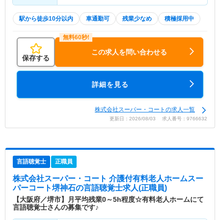
駅から徒歩10分以内
車通勤可
残業少なめ
積極採用中
この求人を問い合わせる
保存する
詳細を見る
株式会社スーパー・コートの求人一覧
更新日：2026/08/03 求人番号：9766632
言語聴覚士
正職員
株式会社スーパー・コート 介護付有料老人ホームスー
パーコート堺神石
の言語聴覚士求人(正職員)
【大阪府／堺市】月平均残業0～5h程度☆有料老人ホームにて
言語聴覚士さんの募集です♪