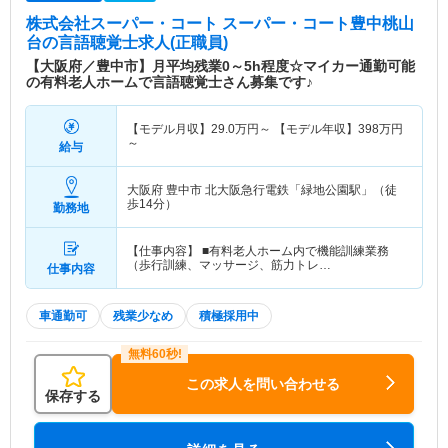
株式会社スーパー・コート スーパー・コート豊中桃山
台
の言語聴覚士求人(正職員)
【大阪府／豊中市】月平均残業0～5h程度☆マイカー通勤可能
の有料老人ホームで言語聴覚士さん募集です♪
【モデル月収】
29.0
万円～
【モデル年収】
398
万円
～
給与
大阪府 豊中市
北大阪急行電鉄「緑地公園駅」（徒
歩14分）
勤務地
【仕事内容】 ■有料老人ホーム内で機能訓練業務
（歩行訓練、マッサージ、筋力トレ…
仕事内容
車通勤可
残業少なめ
積極採用中
この求人を問い合わせる
保存する