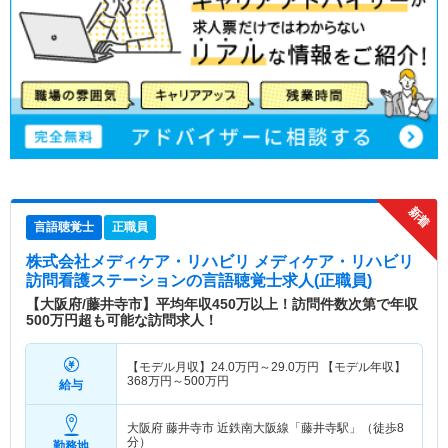
言語聴覚士
正職員
株式会社メディケア・リハビリ メディケア・リハビリ
訪問看護ステーション
の言語聴覚士求人(正職員)
【大阪府/藤井寺市】平均年収450万以上！訪問件数次第で年収
500万円超も可能な訪問求人！
【モデル月収】
24.0
万円～
29.0
万円
【モデル年収】
368
万円～
500
万円
給与
大阪府 藤井寺市
近鉄南大阪線「藤井寺駅」（徒歩8
分）
勤務地