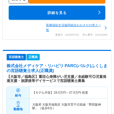
詳細を見る
医療福祉生活協同組合おおさかの求人一
覧
更新日：2026/07/31 求人番号：10141693
言語聴覚士
正職員
株式会社メディケア・リハビリ PARC(パルク)ふくしま
の言語聴覚士求人(正職員)
【大阪市／福島区】重症心身障がい児支援／未経験可◎児童発
達支援・放課後等デイサービスで言語聴覚士募集
【モデル月収】
28.0
万円～
37.0
万円
程度
給与
大阪府 大阪市福島区
大阪市営千日前線「野田阪神
駅」（徒歩6分）
勤務地