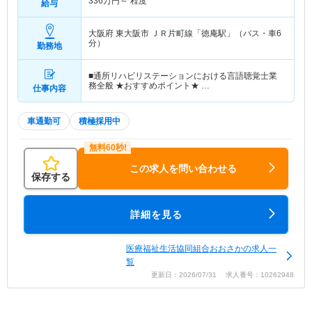
336
万円～
程度
給与
大阪府 東大阪市
ＪＲ片町線「徳庵駅」（バス・車6
分）
勤務地
■通所リハビリステーションにおける言語聴覚士業
務全般 ★おすすめポイント★ …
仕事内容
車通勤可
積極採用中
この求人を問い合わせる
保存する
詳細を見る
医療福祉生活協同組合おおさかの求人一
覧
更新日：2026/07/31 求人番号：10262948