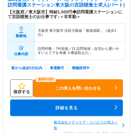
訪問看護ステーション東大阪
の言語聴覚士求人(パート)
【大阪府／東大阪市】時給1,500円◆訪問看護ステーションに
て言語聴覚士のお仕事です♪＜非常勤＞
大阪府 東大阪市
近鉄大阪線「俊徳道駅」（徒歩1
分）
勤務地
訪問件数：7件前後／日 訪問地域：自宅から通いや
すいエリアを考慮 ※事故防止の…
仕事内容
駅から徒歩5分以内
車通勤可
積極採用中
この求人を問い合わせる
保存する
詳細を見る
株式会社メディケア・リハビリの求人一
覧