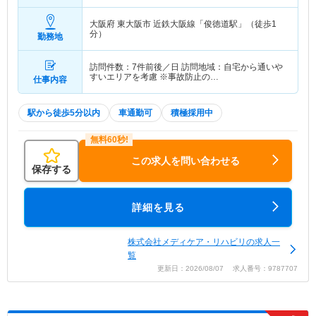
大阪府 東大阪市
近鉄大阪線「俊徳道駅」（徒歩1
分）
勤務地
訪問件数：7件前後／日 訪問地域：自宅から通いや
すいエリアを考慮 ※事故防止の…
仕事内容
駅から徒歩5分以内
車通勤可
積極採用中
この求人を問い合わせる
保存する
詳細を見る
株式会社メディケア・リハビリの求人一
覧
更新日：2026/08/07 求人番号：9787707