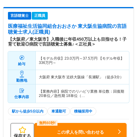
言語聴覚士
正職員
医療福祉生活協同組合おおさか 東大阪生協病院
の言語
聴覚士求人(正職員)
【大阪府／東大阪市】入職後に年収450万以上も目指せる！子
育て歓迎◎病院で言語聴覚士募集♪＜正社員＞
【モデル月収】
23.0
万円～
37.5
万円
【モデル年収】
336
万円～
給与
大阪府 東大阪市
近鉄大阪線「長瀬駅」（徒歩3分）
勤務地
【業務内容】病院でのリハビリ業務 単位数：回復期
20単位／急性期 18単位（…
仕事内容
駅から徒歩5分以内
車通勤可
積極採用中
この求人を問い合わせる
保存する