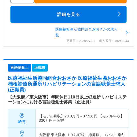
詳細を見る
医療福祉生活協同組合おおさかの求人一
覧
更新日：2026/07/31 求人番号：10262944
言語聴覚士
正職員
医療福祉生活協同組合おおさか 医療福祉生協おおさか
楠根診療所通所リハビリテーション
の言語聴覚士求人
(正職員)
【大阪府／東大阪市】年間休日110日以上◎通所リハビリステ
ーションにおける言語聴覚士募集〈正社員〉
【モデル月収】
23.0
万円～
37.5
万円
【モデル年収】
336
万円～
程度
給与
大阪府 東大阪市
ＪＲ片町線「徳庵駅」（バス・車6