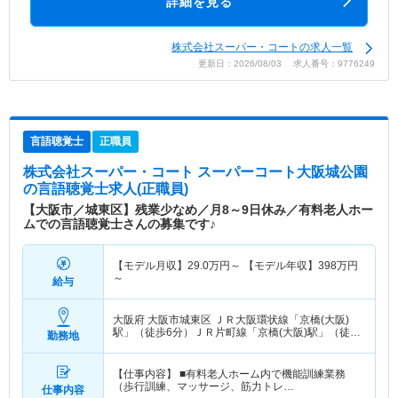
詳細を見る
株式会社スーパー・コートの求人一覧
更新日：2026/08/03 求人番号：9776249
言語聴覚士
正職員
株式会社スーパー・コート スーパーコート大阪城公園
の言語聴覚士求人(正職員)
【大阪市／城東区】残業少なめ／月8～9日休み／有料老人ホー
ムでの言語聴覚士さんの募集です♪
【モデル月収】
29.0
万円～
【モデル年収】
398
万円
～
給与
大阪府 大阪市城東区
ＪＲ大阪環状線「京橋(大阪)
駅」（徒歩6分）ＪＲ片町線「京橋(大阪)駅」（徒歩
勤務地
6分） 他
【仕事内容】 ■有料老人ホーム内で機能訓練業務
（歩行訓練、マッサージ、筋力トレ…
仕事内容