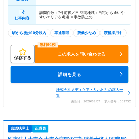
訪問件数：7件前後／日 訪問地域：自宅から通いや
すいエリアを考慮 ※事故防止の…
仕事内容
駅から徒歩10分以内
車通勤可
残業少なめ
積極採用中
この求人を問い合わせる
保存する
詳細を見る
株式会社メディケア・リハビリの求人一
覧
更新日：2026/08/07 求人番号：559752
言語聴覚士
正職員