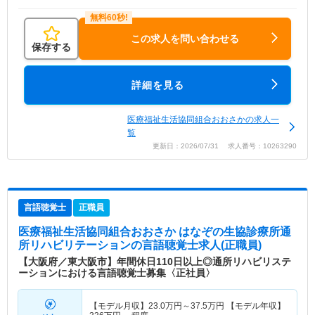
この求人を問い合わせる
保存する
詳細を見る
医療福祉生活協同組合おおさかの求人一
覧
更新日：2026/07/31 求人番号：10263290
言語聴覚士
正職員
医療福祉生活協同組合おおさか はなぞの生協診療所通
所リハビリテーション
の言語聴覚士求人(正職員)
【大阪府／東大阪市】年間休日110日以上◎通所リハビリステ
ーションにおける言語聴覚士募集〈正社員〉
【モデル月収】
23.0
万円～
37.5
万円
【モデル年収】