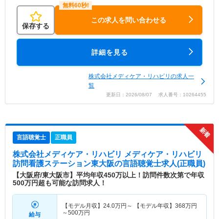
この求人を問い合わせる
保存する
詳細を見る
株式会社メディケア・リハビリの求人一
覧
更新日：2026/08/07 求人番号：10264455
言語聴覚士
正職員
株式会社メディケア・リハビリ メディケア・リハビリ
訪問看護ステーション東大阪
の言語聴覚士求人(正職員)
【大阪府/東大阪市】平均年収450万以上！訪問件数次第で年収
500万円超も可能な訪問求人！
【モデル月収】
24.0
万円～
【モデル年収】
368
万円
～
500
万円
給与