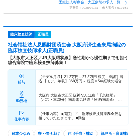
医療法人彰療会 大正病院の求人一覧
更新日：2026/03/24 求人番号：510751
臨床検査技師
正職員
社会福祉法人恩賜財団済生会 大阪府済生会泉尾病院
の
臨床検査技師求人(正職員)
【大阪市大正区／JR大阪環状線】急性期から慢性期までを担う
総合病院で臨床検査技師募集！
【モデル月収】
21.2
万円～
27.8
万円
程度 ※諸手当
込 【モデル年収】
368
万円～
程度※5年経験の場合
給与
大阪府 大阪市大正区
阪神なんば線「千鳥橋駅」
（バス・車20分）南海電気鉄道「難波(南海)駅」
勤務地
（バス・車20分） 他
【仕事内容】 ■病院にて、臨床検査技師業務全般を
担っていただきます。 ■勤務…
仕事内容
残業少なめ
寮・借り上げ
住宅手当・補助
託児所・育児補助