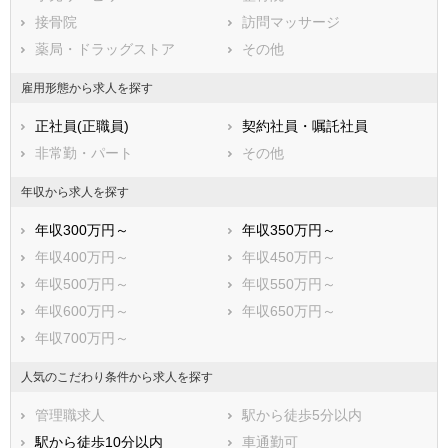
接骨院
訪問マッサージ
堺市堺区
堺市中区
薬局・ドラッグストア
その他
堺市東区
堺市西区
堺市南区
堺市北区
雇用形態から求人を探す
堺市美原区
正社員(正職員)
契約社員・嘱託社員
市部
非常勤・パート
その他
岸和田市
豊中市
池田市
吹田市
年収から求人を探す
泉大津市
高槻市
年収300万円～
年収350万円～
貝塚市
守口市
年収400万円～
年収450万円～
枚方市
茨木市
年収500万円～
年収550万円～
八尾市
泉佐野市
年収600万円～
年収650万円～
富田林市
寝屋川市
年収700万円～
河内長野市
松原市
大東市
和泉市
人気のこだわり条件から求人を探す
箕面市
柏原市
管理職求人
駅から徒歩5分以内
羽曳野市
門真市
駅から徒歩10分以内
車通勤可