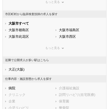
もっと見る
東京都
神奈川県
新潟県
山梨県
長野県
富山県
市区町村から臨床検査技師の求人を探す
石川県
福井県
岐阜県
静岡県
大阪市すべて
愛知県
三重県
滋賀県
大阪市都島区
京都府
大阪市福島区
大阪府
兵庫県
大阪市此花区
奈良県
大阪市西区
和歌山県
鳥取県
大阪市港区
島根県
大阪市大正区
岡山県
もっと見る
広島県
大阪市天王寺区
山口県
大阪市浪速区
徳島県
香川県
大阪市西淀川区
愛媛県
大阪市東淀川区
高知県
近隣で公開求人が多い駅はこちら
福岡県
大阪市東成区
佐賀県
大阪市生野区
長崎県
熊本県
大阪市旭区
大正(大阪)
大分県
大阪市城東区
宮崎県
鹿児島県
大阪市阿倍野区
沖縄県
大阪市住吉区
仕事内容・施設形態から求人を探す
大阪市東住吉区
大阪市西成区
病院
介護福祉施設
大阪市淀川区
大阪市鶴見区
クリニック
訪問リハビリ(在宅医療)
大阪市住之江区
大阪市平野区
企業
保育園
大阪市北区
大阪市中央区
小児リハビリ
整骨院
堺市すべて