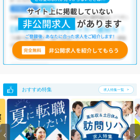
大阪市大正区の臨床検査技師求人では以下のような条件が人気です。
・
土日祝休
・
積極採用中
・
残業少なめ
・
正社員(正職員)
・
病院
他の条件でも人気の求人がございますので、「こだわり条件」から検索
いただくか、お気軽にお問い合わせください。
全国の臨床検査技師求人
から検索いただくことも可能です。
無料転職支援サービス
にお申し込みいただくと、ご希望条件をヒアリン
グした上で求人をご提案いたします。
ご希望条件がまだ定まっていない方は
人気の希望条件をピックアップし
た求人特集
をぜひご活用ください。
転職支援の他、情報収集や募集状況の確認も、お気軽にご相談くださ
い。
おすすめ特集
求人特集一覧