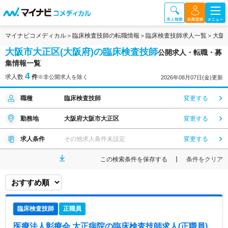
マイナビコメディカル
臨床検査技師の転職情報
臨床検査技師求人一覧
大阪
大阪市大正区(大阪府)の臨床検査技師
公開求人・転職・募
集情報一覧
4
求人数
件
※非公開求人を除く
2026年08月07日(金)更新
職種
臨床検査技師
変更する
勤務地
大阪府大阪市大正区
変更する
求人条件
その他求人条件未設定
変更する
この検索条件を保存する
条件をクリア
臨床検査技師
正職員
医療法人彰療会 大正病院
の臨床検査技師求人(正職員)