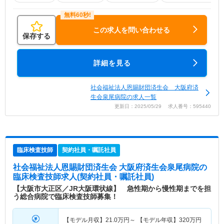
この求人を問い合わせる
保存する
詳細を見る
社会福祉法人恩賜財団済生会 大阪府済
生会泉尾病院の求人一覧
更新日：2025/05/29 求人番号：595440
臨床検査技師
契約社員・嘱託社員
社会福祉法人恩賜財団済生会 大阪府済生会泉尾病院
の
臨床検査技師求人(契約社員・嘱託社員)
【大阪市大正区／JR大阪環状線】 急性期から慢性期までを担
う総合病院で臨床検査技師募集！
【モデル月収】
21.0
万円～
【モデル年収】
320
万円