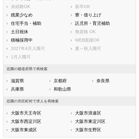
摂津市
高石市
未経験OK
新卒OK
藤井寺市
東大阪市
残業少なめ
寮・借り上げ
泉南市
四條畷市
住宅手当・補助
託児所・育児補助
交野市
大阪狭山市
土日祝休
無資格 OK
阪南市
三島郡島本町
積極採用中
WEB面接OK
豊能郡豊能町
豊能郡能勢町
2027年4月入職可
夏～秋入職可
泉北郡忠岡町
泉南郡熊取町
1月入職可
泉南郡田尻町
泉南郡岬町
近隣の都道府県で再検索
南河内郡太子町
南河内郡河南町
南河内郡千早赤阪村
滋賀県
京都府
奈良県
兵庫県
和歌山県
近隣の市区町村で求人を再検索
大阪市天王寺区
大阪市浪速区
大阪市西淀川区
大阪市東淀川区
大阪市東成区
大阪市生野区