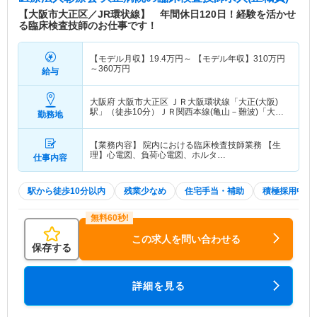
【大阪市大正区／JR環状線】 年間休日120日！経験を活かせ
る臨床検査技師のお仕事です！
【モデル月収】
19.4
万円～
【モデル年収】
310
万円
～
360
万円
給与
大阪府 大阪市大正区
ＪＲ大阪環状線「大正(大阪)
駅」（徒歩10分）ＪＲ関西本線(亀山－難波)「大正
勤務地
(大阪)駅」（徒歩10分） 他
【業務内容】 院内における臨床検査技師業務 【生
理】心電図、負荷心電図、ホルタ…
仕事内容
駅から徒歩10分以内
残業少なめ
住宅手当・補助
積極採用中
この求人を問い合わせる
保存する
詳細を見る