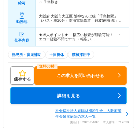
～
手当抜き
給与
大阪府 大阪市大正区
阪神なんば線「千鳥橋駅」
（バス・車20分）南海電気鉄道「難波(南海)駅」
勤務地
（バス・車20分） 他
★求人ポイント★ ・幅広い検査が経験可能！！ ・
エコー経験不問です☆ ・幅広い…
仕事内容
託児所・育児補助
土日祝休
積極採用中
この求人を問い合わせる
保存する
詳細を見る
社会福祉法人恩賜財団済生会 大阪府済
生会泉尾病院の求人一覧
更新日：2025/04/07 求人番号：712039