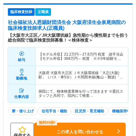
臨床検査技師
正職員
社会福祉法人恩賜財団済生会 大阪府済生会泉尾病院
の
臨床検査技師求人(正職員)
【大阪市大正区／JR大阪環状線】急性期から慢性期までを担う
総合病院で臨床検査技師募集！＜検体検査＞
【モデル月収】
21.2
万円～
27.8
万円
程度 諸手当込
【モデル年収】
368
万円～
程度 ※※5年経験モデ
給与
ル
大阪府 大阪市大正区
ＪＲ大阪環状線「大正(大阪)
駅」（バス・車5分）ＪＲ関西本線(亀山－難波)「大
勤務地
正(大阪)駅」（バス・車5分） 他
病院にて、検体検査業務を行って頂きます ※委託ス
タッフと共同で、院内にて検査…
仕事内容
寮・借り上げ
住宅手当・補助
託児所・育児補助
積極採用中
この求人を問い合わせる
保存する