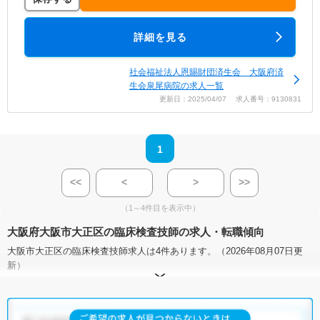
詳細を見る
社会福祉法人恩賜財団済生会 大阪府済
生会泉尾病院の求人一覧
更新日：2025/04/07 求人番号：9130831
1
<<
<
>
>>
（1～4件目を表示中）
大阪府大阪市大正区の臨床検査技師の求人・転職傾向
大阪市大正区の臨床検査技師求人は4件あります。（2026年08月07日更
新）
サイト上に掲載されている求人の他に、
非公開求人
もございます。
無料
転職支援サービス
にお申し込みいただくと、全求人からご希望条件に合
う求人を提案させていただきます。