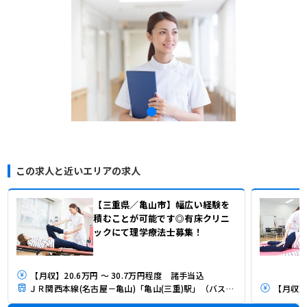
この求人と近いエリアの求人
【三重県／亀山市】幅広い経験を
積むことが可能です◎有床クリニ
ックにて理学療法士募集！
【月収】20.6万円 ～ 30.7万円程度 諸手当込
ＪＲ関西本線(名古屋－亀山)「亀山(三重)駅」（バス・車9分）
【月収】2