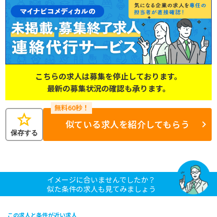
こちらの求人は募集を停止しております。
最新の募集状況の確認も承ります。
star
似ている求人を紹介してもらう
保存する
イメージに合いませんでしたか？
似た条件の求人も見てみましょう
この求人と条件が近い求人