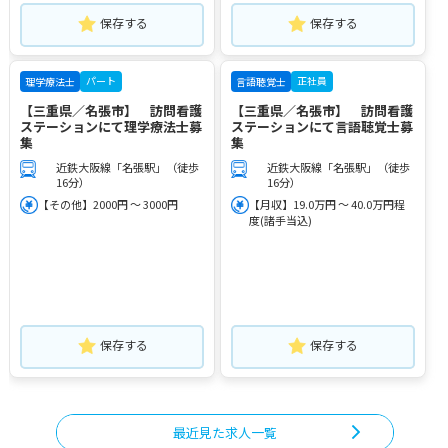
保存する
保存する
パート
正社員
理学療法士
言語聴覚士
【三重県／名張市】 訪問看護
【三重県／名張市】 訪問看護
ステーションにて理学療法士募
ステーションにて言語聴覚士募
集
集
近鉄大阪線「名張駅」（徒歩
近鉄大阪線「名張駅」（徒歩
16分）
16分）
【その他】2000円 ～ 3000円
【月収】19.0万円 ～ 40.0万円程
度(諸手当込)
保存する
保存する
最近見た求人一覧