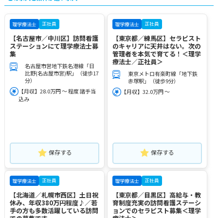
正社員
正社員
理学療法士
理学療法士
【名古屋市／中川区】訪問看護
【東京都／練馬区】セラピスト
ステーションにて理学療法士募
のキャリアに天井はない。次の
集
管理者を本気で育てる！＜理学
療法士／正社員＞
名古屋市営地下鉄名港線「日
比野(名古屋市営)駅」（徒歩17
東京メトロ有楽町線「地下鉄
分）
赤塚駅」（徒歩9分）
【月収】28.0万円 ～ 程度 諸手当
【月収】32.0万円 ～
込み
保存する
保存する
正社員
正社員
理学療法士
理学療法士
【北海道／札幌市西区】土日祝
【東京都／目黒区】高給与・教
休み、年収380万円程度♪／若
育制度充実の訪問看護ステーシ
手の方も多数活躍している訪問
ョンでのセラピスト募集＜理学