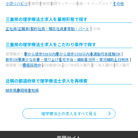
小児リハビリ
整骨院
接骨院
訪問マッサージ
薬局・ドラッグストア
その他
三重県の理学療法士求人を雇用形態で探す
正社員(正職員)
契約社員・嘱託社員
非常勤・パート
その他
三重県の理学療法士求人をこだわり条件で探す
管理職求人
駅から徒歩5分以内
駅から徒歩10分以内
車通勤可
未経験OK
新卒OK
残業少なめ
寮・借り上げ
住宅手当・補助
託児所・育児補助
土日祝休
無資格 OK
積極採用中
WEB面接OK
2027年4月入職可
夏～秋入職可
1月入職可
近隣の都道府県で理学療法士求人を再検索
岐阜県
静岡県
愛知県
理学療法士の求人をすべて見る
専門サイト