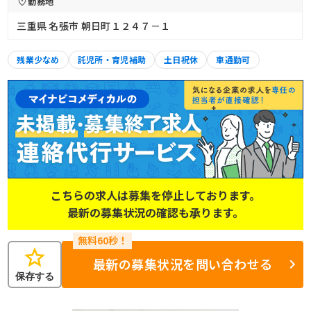
勤務地
三重県 名張市 朝日町１２４７－１
残業少なめ
託児所・育児補助
土日祝休
車通勤可
こちらの求人は募集を停止しております。
最新の募集状況の確認も承ります。
star
最新の募集状況を問い合わせる
保存する