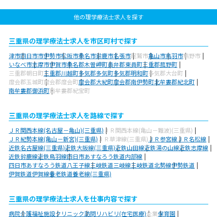
他の理学療法士求人を探す
三重県の理学療法士求人を市区町村で探す
津市
四日市市
伊勢市
松阪市
桑名市
鈴鹿市
名張市
尾鷲市
亀山市
鳥羽市
熊野市
いなべ市
志摩市
伊賀市
桑名郡木曽岬町
員弁郡東員町
三重郡菰野町
三重郡朝日町
三重郡川越町
多気郡多気町
多気郡明和町
多気郡大台町
度会郡玉城町
度会郡度会町
度会郡大紀町
度会郡南伊勢町
北牟婁郡紀北町
南牟婁郡御浜町
南牟婁郡紀宝町
三重県の理学療法士求人を路線で探す
ＪＲ関西本線(名古屋－亀山)(三重県)
ＪＲ関西本線(亀山－難波)(三重県)
ＪＲ紀勢本線(亀山－新宮)(三重県)
ＪＲ草津線(三重県)
ＪＲ参宮線
ＪＲ名松線
近鉄名古屋線(三重県)
近鉄大阪線(三重県)
近鉄山田線
近鉄湯の山線
近鉄志摩線
近鉄鈴鹿線
近鉄鳥羽線
四日市あすなろう鉄道内部線
四日市あすなろう鉄道八王子線
三岐鉄道三岐線
三岐鉄道北勢線
伊勢鉄道
伊賀鉄道伊賀線
養老鉄道養老線(三重県)
三重県の理学療法士求人を仕事内容で探す
病院
介護福祉施設
クリニック
訪問リハビリ(在宅医療)
企業
保育園