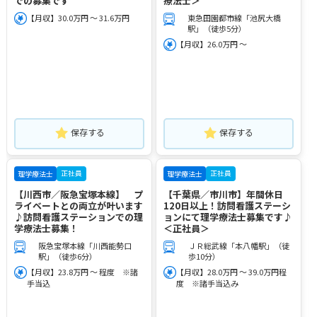
での募集です
療法士＞
【月収】30.0万円 ～ 31.6万円
東急田園都市線「池尻大橋
駅」（徒歩5分）
【月収】26.0万円 ～
保存する
保存する
正社員
正社員
理学療法士
理学療法士
【川西市／阪急宝塚本線】 プ
【千葉県／市川市】年間休日
ライベートとの両立が叶います
120日以上！訪問看護ステーシ
♪訪問看護ステーションでの理
ョンにて理学療法士募集です♪
学療法士募集！
＜正社員＞
阪急宝塚本線「川西能勢口
ＪＲ総武線「本八幡駅」（徒
駅」（徒歩6分）
歩10分）
【月収】23.8万円 ～ 程度 ※諸
【月収】28.0万円 ～ 39.0万円程
手当込
度 ※諸手当込み