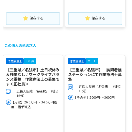
保存する
保存する
この法人の他の求人
正社員
パート
作業療法士
作業療法士
【三重県／名張市】土日祝休み
【三重県／名張市】 訪問看護
＆残業なし♪ワークライフバラ
ステーションにて作業療法士募
ンス重視！作業療法士の募集で
集
す＜正社員＞
近鉄大阪線「名張駅」（徒歩
16分）
近鉄大阪線「名張駅」（徒歩
16分）
【その他】2000円 ～ 3000円
【月収】26.0万円 ～ 34.5万円程
度 諸手当込