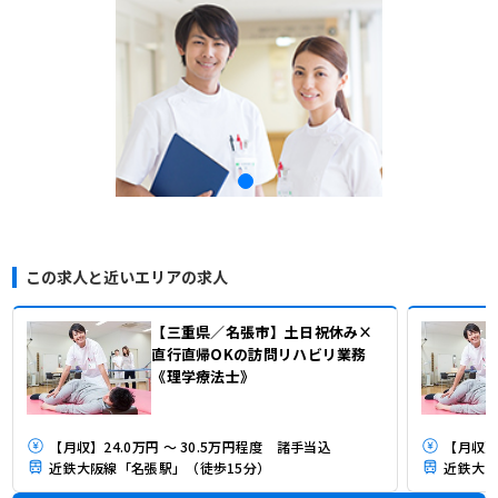
この求人と近いエリアの求人
【三重県／名張市】土日祝休み×
直行直帰OKの訪問リハビリ業務
《理学療法士》
【月収】24.0万円 ～ 30.5万円程度 諸手当込
【月収】
近鉄大阪線「名張駅」（徒歩15分）
近鉄大阪