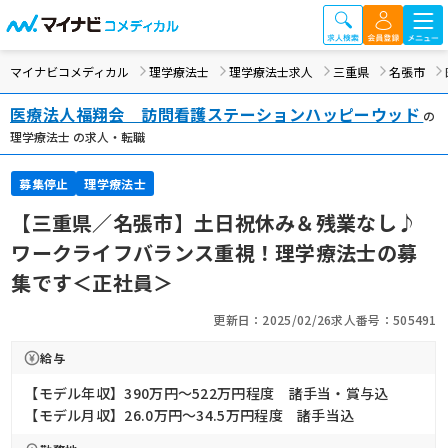
マイナビコメディカル
理学療法士
理学療法士求人
三重県
名張市
医療法人福翔会 訪問看護ステーションハッピーウッド
の
理学療法士 の求人・転職
募集停止
理学療法士
【三重県／名張市】土日祝休み＆残業なし♪
ワークライフバランス重視！理学療法士の募
集です＜正社員＞
更新日：2025/02/26
求人番号：505491
給与
【モデル年収】390万円〜522万円程度 諸手当・賞与込
【モデル月収】26.0万円〜34.5万円程度 諸手当込