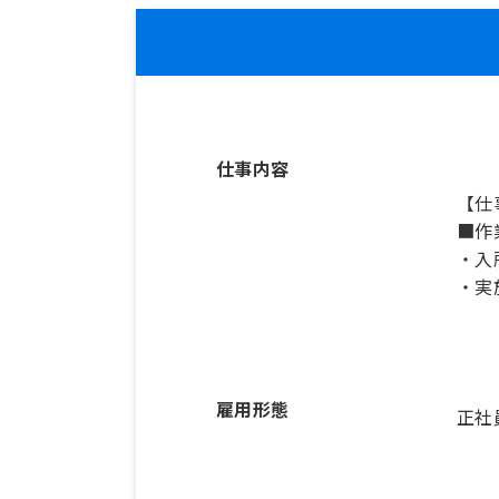
仕事内容
【仕
■作
・入
・実
雇用形態
正社