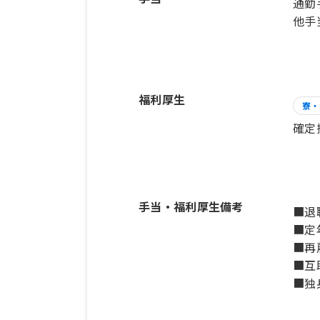
通勤
他手
福利厚生
寮・
確定
手当・福利厚生備考
■退
■定
■再
■
■独