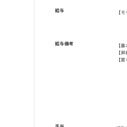
給与
【モ
給与備考
【基本
【昇
【賞
手当