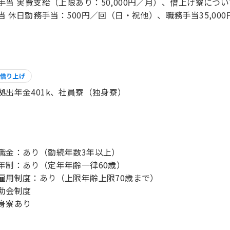
手当 実費支給（上限あり：50,000円／月）、借上げ寮について
当 休日勤務手当：500円／回（日・祝他）、職務手当35,000
借り上げ
拠出年金401k、社員寮（独身寮）
職金：あり（勤続年数3年以上）
年制：あり（定年年齢一律60歳）
雇用制度：あり（上限年齢上限70歳まで）
互助会制度
身寮あり