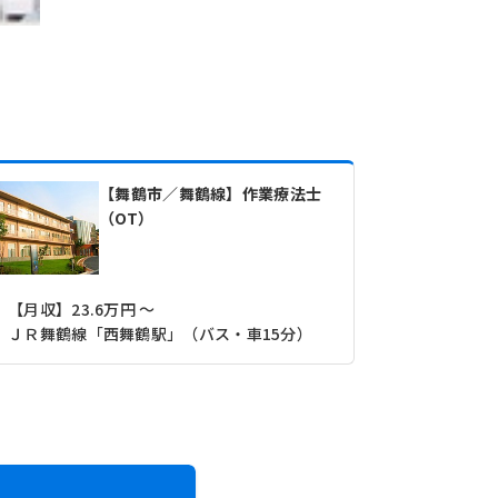
【舞鶴市／舞鶴線】作業療法士
（OT）
【月収】23.6万円 ～
【月収】21
ＪＲ舞鶴線「西舞鶴駅」（バス・車15分）
ＪＲ舞鶴線