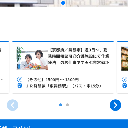
鶴
【京都府／舞鶴市】週3日～、勤
務時間相談可◎介護施設にて作業
療法士のお仕事です★≪非常勤≫
】22.7万円 ～ 25.7万円程度（諸手当含む）
【その他】1500円 ～ 1500円
ＪＲ舞鶴線「東舞鶴駅」（バス・車15分）
イザーコメント