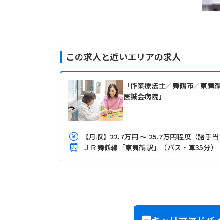
この求人と近いエリアの求人
「作業療法士／舞鶴市／東舞
医誠会病院」
【月収
ＪＲ舞鶴線「東舞鶴駅」（バス・車35分）
キャリアアドバ