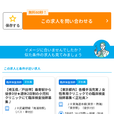
star
この求人を問い合わせる
保存する
イメージに合いませんでしたか？
似た条件の求人も見てみましょう
この求人と条件が近い求人
正社員
正社員
臨床検査技師
臨床検査技師
【埼玉県／戸田市】最寄駅から
【東京都内】各種手当充実♪女
徒歩3分★週休2日制の小児科
性専用クリニックでの臨床検査
クリニックにて臨床検査技師募
技師募集＜正社員＞
集♪
ＪＲ東海道本線(東京－熱海)
「東京駅」（徒歩3分）
ＪＲ武蔵野線「南浦和駅」
（バス・車9分）
【月収】28.0万円 ～ 程度（別途