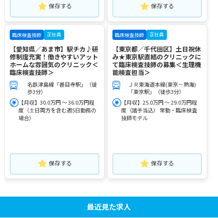
保存する
保存する
正社員
正社員
臨床検査技師
臨床検査技師
【愛知県／あま市】駅チカ♪研
【東京都／千代田区】土日祝休
修制度充実！働きやすいアット
み★東京駅直結のクリニックに
ホームな雰囲気のクリニック＜
て臨床検査技師の募集＜生理機
臨床検査技師＞
能検査担当＞
名鉄津島線「甚目寺駅」（徒
ＪＲ東海道本線(東京－熱海)
歩3分）
「東京駅」（徒歩3分）
【月収】30.0万円 ～ 36.0万円程
【月収】25.0万円 ～ 29.0万円程
度（土日両方を含む週5日勤務の
度（諸手当込） 常勤・臨床検査
場合）
技師モデル
保存する
保存する
最近見た求人