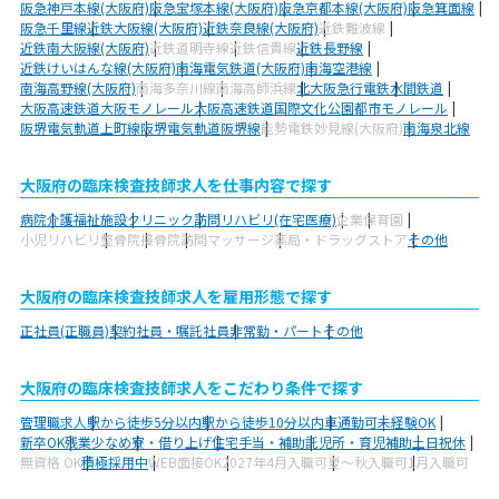
阪急神戸本線(大阪府)
阪急宝塚本線(大阪府)
阪急京都本線(大阪府)
阪急箕面線
阪急千里線
近鉄大阪線(大阪府)
近鉄奈良線(大阪府)
近鉄難波線
近鉄南大阪線(大阪府)
近鉄道明寺線
近鉄信貴線
近鉄長野線
近鉄けいはんな線(大阪府)
南海電気鉄道(大阪府)
南海空港線
南海高野線(大阪府)
南海多奈川線
南海高師浜線
北大阪急行電鉄
水間鉄道
大阪高速鉄道大阪モノレール
大阪高速鉄道国際文化公園都市モノレール
阪堺電気軌道上町線
阪堺電気軌道阪堺線
能勢電鉄妙見線(大阪府)
南海泉北線
大阪府の臨床検査技師求人を仕事内容で探す
病院
介護福祉施設
クリニック
訪問リハビリ(在宅医療)
企業
保育園
小児リハビリ
整骨院
接骨院
訪問マッサージ
薬局・ドラッグストア
その他
大阪府の臨床検査技師求人を雇用形態で探す
正社員(正職員)
契約社員・嘱託社員
非常勤・パート
その他
大阪府の臨床検査技師求人をこだわり条件で探す
管理職求人
駅から徒歩5分以内
駅から徒歩10分以内
車通勤可
未経験OK
新卒OK
残業少なめ
寮・借り上げ
住宅手当・補助
託児所・育児補助
土日祝休
無資格 OK
積極採用中
WEB面接OK
2027年4月入職可
夏～秋入職可
1月入職可