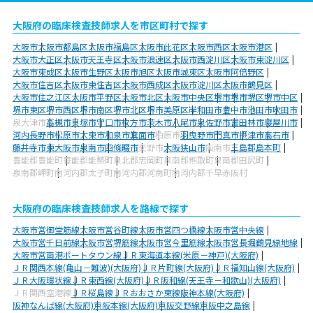
大阪府の臨床検査技師求人を市区町村で探す
大阪市
大阪市都島区
大阪市福島区
大阪市此花区
大阪市西区
大阪市港区
大阪市大正区
大阪市天王寺区
大阪市浪速区
大阪市西淀川区
大阪市東淀川区
大阪市東成区
大阪市生野区
大阪市旭区
大阪市城東区
大阪市阿倍野区
大阪市住吉区
大阪市東住吉区
大阪市西成区
大阪市淀川区
大阪市鶴見区
大阪市住之江区
大阪市平野区
大阪市北区
大阪市中央区
堺市
堺市堺区
堺市中区
堺市東区
堺市西区
堺市南区
堺市北区
堺市美原区
岸和田市
豊中市
池田市
吹田市
泉大津市
高槻市
貝塚市
守口市
枚方市
茨木市
八尾市
泉佐野市
富田林市
寝屋川市
河内長野市
松原市
大東市
和泉市
箕面市
柏原市
羽曳野市
門真市
摂津市
高石市
藤井寺市
東大阪市
泉南市
四條畷市
交野市
大阪狭山市
阪南市
三島郡島本町
豊能郡豊能町
豊能郡能勢町
泉北郡忠岡町
泉南郡熊取町
泉南郡田尻町
泉南郡岬町
南河内郡太子町
南河内郡河南町
南河内郡千早赤阪村
大阪府の臨床検査技師求人を路線で探す
大阪市営御堂筋線
大阪市営谷町線
大阪市営四つ橋線
大阪市営中央線
大阪市営千日前線
大阪市営堺筋線
大阪市営今里筋線
大阪市営長堀鶴見緑地線
大阪市営南港ポートタウン線
ＪＲ東海道本線(米原－神戸)(大阪府)
ＪＲ関西本線(亀山－難波)(大阪府)
ＪＲ片町線(大阪府)
ＪＲ福知山線(大阪府)
ＪＲ大阪環状線
ＪＲ東西線(大阪府)
ＪＲ阪和線(天王寺－和歌山)(大阪府)
ＪＲ関西空港線
ＪＲ桜島線
ＪＲおおさか東線
阪神本線(大阪府)
阪神なんば線(大阪府)
京阪本線(大阪府)
京阪交野線
京阪中之島線