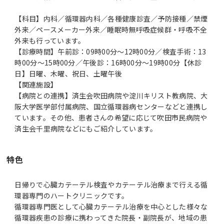
【科目】内科／循環器内科／各種健康診査／予防接種／禁煙
外来／ペースメーカー外来／睡眠時無呼吸症候群・呼吸不全
外来も行っています。
【診療時間】午前診：09時00分～12時00分／検査手術：13
時00分～15時00分／午後診：16時00分～19時00分【休診
日】日曜、木曜、祝日、土曜午後
【関連施設】
【病院との連携】済生会吹田病院や淀川キリスト教病院、大
阪大学医学部付属病院、国立循環器病センターなどと連携し
ています。その他、患者さんの希望に応じて吹田市民病院や
済生会千里病院などにもご紹介しています。
特色
日帰りで心臓カテーテル検査やカテーテル治療まで行える循
環器専門のハートクリニックです。
循環器専門医として心臓カテーテル治療を中心とした様々な
循環器疾患の診療に携わってきた院長・副院長が、地域の患