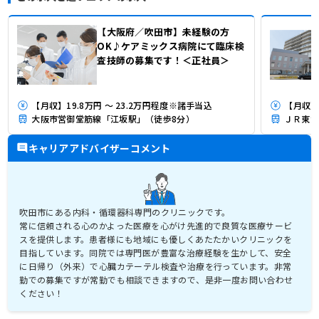
【大阪府／吹田市】未経験の方
OK♪ケアミックス病院にて臨床検
査技師の募集です！＜正社員＞
【月収】19.8万円 ～ 23.2万円程度※諸手当込
【月収】1
大阪市営御堂筋線「江坂駅」（徒歩8分）
キャリアアドバイザーコメント
吹田市にある内科・循環器科専門のクリニックです。
常に信頼される心のかよった医療を心がけ先進的で良質な医療サービ
スを提供します。患者様にも地域にも優しくあたたかいクリニックを
目指しています。同院では専門医が豊富な治療経験を生かして、安全
に日帰り（外来）で心臓カテーテル検査や治療を行っています。非常
勤での募集ですが常勤でも相談できますので、是非一度お問い合わせ
ください！