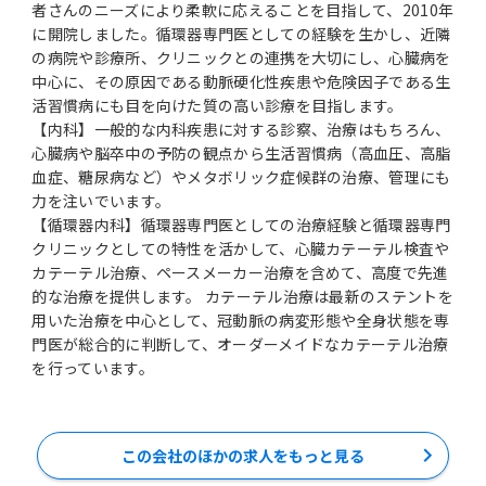
者さんのニーズにより柔軟に応えることを目指して、2010年
に開院しました。循環器専門医としての経験を生かし、近隣
の病院や診療所、クリニックとの連携を大切にし、心臓病を
中心に、その原因である動脈硬化性疾患や危険因子である生
活習慣病にも目を向けた質の高い診療を目指します。
【内科】一般的な内科疾患に対する診察、治療はもちろん、
心臓病や脳卒中の予防の観点から生活習慣病（高血圧、高脂
血症、糖尿病など）やメタボリック症候群の治療、管理にも
力を注いでいます。
【循環器内科】循環器専門医としての治療経験と循環器専門
クリニックとしての特性を活かして、心臓カテーテル検査や
カテーテル治療、ペースメーカー治療を含めて、高度で先進
的な治療を提供します。 カテーテル治療は最新のステントを
用いた治療を中心として、冠動脈の病変形態や全身状態を専
門医が総合的に判断して、オーダーメイドなカテーテル治療
を行っています。
この会社のほかの求人をもっと見る