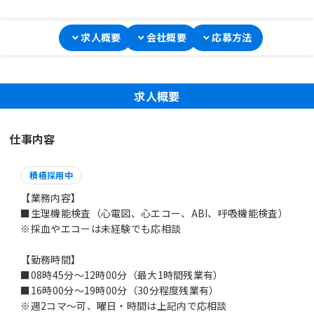
求人概要
会社概要
応募方法
求人概要
仕事内容
積極採用中
【業務内容】
■生理機能検査（心電図、心エコー、ABI、呼吸機能検査）
※採血やエコーは未経験でも応相談
【勤務時間】
■08時45分～12時00分（最大1時間残業有）
■16時00分～19時00分（30分程度残業有）
※週2コマ～可、曜日・時間は上記内で応相談