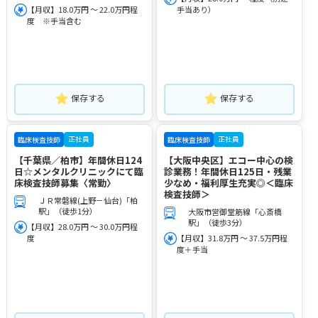
【月収】18.0万円 ～ 22.0万円程
手当あり）
度 ※手当含む
保存する
保存する
正社員
正社員
臨床検査技師
臨床検査技師
【千葉県／柏市】年間休日124
【大阪中央区】エコー中心の検
日☆メンタルクリニックにて臨
診業務！年間休日125日・残業
床検査技師募集〈常勤〉
少なめ・福利厚生充実◎＜臨床
検査技師＞
ＪＲ常磐線(上野－仙台)「柏
駅」（徒歩1分）
大阪市営御堂筋線「心斎橋
駅」（徒歩3分）
【月収】28.0万円 ～ 30.0万円程
度
【月収】31.8万円 ～ 37.5万円程
度＋手当