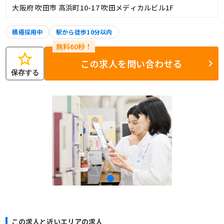
大阪府 吹田市 高浜町10-17 吹田メディカルビル1F
積極採用中
駅から徒歩10分以内
star
この求人を問い合わせる
保存する
この求人と近いエリアの求人