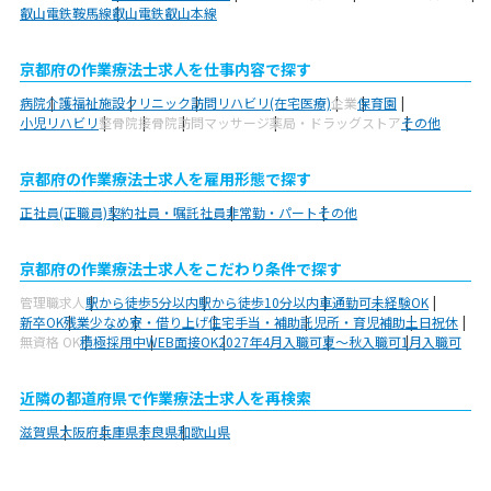
叡山電鉄鞍馬線
叡山電鉄叡山本線
京都府の作業療法士求人を仕事内容で探す
病院
介護福祉施設
クリニック
訪問リハビリ(在宅医療)
企業
保育園
小児リハビリ
整骨院
接骨院
訪問マッサージ
薬局・ドラッグストア
その他
京都府の作業療法士求人を雇用形態で探す
正社員(正職員)
契約社員・嘱託社員
非常勤・パート
その他
京都府の作業療法士求人をこだわり条件で探す
管理職求人
駅から徒歩5分以内
駅から徒歩10分以内
車通勤可
未経験OK
新卒OK
残業少なめ
寮・借り上げ
住宅手当・補助
託児所・育児補助
土日祝休
無資格 OK
積極採用中
WEB面接OK
2027年4月入職可
夏～秋入職可
1月入職可
近隣の都道府県で作業療法士求人を再検索
滋賀県
大阪府
兵庫県
奈良県
和歌山県