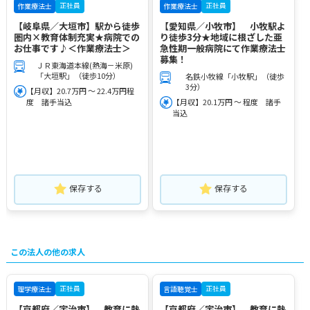
正社員
正社員
作業療法士
作業療法士
【岐阜県／大垣市】駅から徒歩
【愛知県／小牧市】 小牧駅よ
圏内×教育体制充実★病院での
り徒歩3分★地域に根ざした亜
お仕事です♪＜作業療法士＞
急性期一般病院にて作業療法士
募集！
ＪＲ東海道本線(熱海－米原)
「大垣駅」（徒歩10分）
名鉄小牧線「小牧駅」（徒歩
3分）
【月収】20.7万円 ～ 22.4万円程
度 諸手当込
【月収】20.1万円 ～ 程度 諸手
当込
保存する
保存する
この法人の他の求人
正社員
正社員
理学療法士
言語聴覚士
【京都府／宇治市】 教育に熱
【京都府／宇治市】 教育に熱