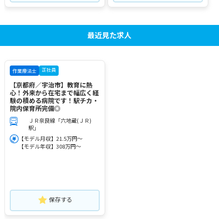
最近見た求人
正社員
作業療法士
【京都府／宇治市】教育に熱
心！外来から在宅まで幅広く経
験の積める病院です！駅チカ・
院内保育所完備◎
ＪＲ奈良線「六地蔵(ＪＲ)
駅」
【モデル月収】21.5万円～
【モデル年収】308万円～
保存する