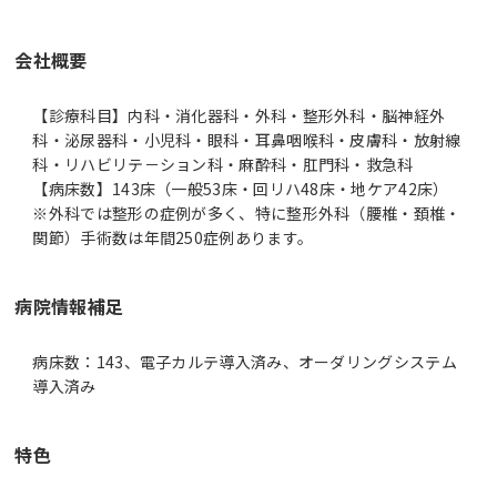
会社概要
【診療科目】内科・消化器科・外科・整形外科・脳神経外
科・泌尿器科・小児科・眼科・耳鼻咽喉科・皮膚科・放射線
科・リハビリテ－ション科・麻酔科・肛門科・救急科
【病床数】143床（一般53床・回リハ48床・地ケア42床）
※外科では整形の症例が多く、特に整形外科（腰椎・頚椎・
関節）手術数は年間250症例あります。
病院情報補足
病床数：143、電子カルテ導入済み、オーダリングシステム
導入済み
特色