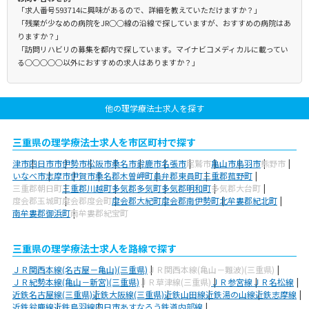
「求人番号593714に興味があるので、詳細を教えていただけますか？」
「残業が少なめの病院をJR○○線の沿線で探していますが、おすすめの病院はあ
りますか？」
「訪問リハビリの募集を都内で探しています。マイナビコメディカルに載ってい
る○○○○○以外におすすめの求人はありますか？」
他の理学療法士求人を探す
三重県の理学療法士求人を市区町村で探す
津市
四日市市
伊勢市
松阪市
桑名市
鈴鹿市
名張市
尾鷲市
亀山市
鳥羽市
熊野市
いなべ市
志摩市
伊賀市
桑名郡木曽岬町
員弁郡東員町
三重郡菰野町
三重郡朝日町
三重郡川越町
多気郡多気町
多気郡明和町
多気郡大台町
度会郡玉城町
度会郡度会町
度会郡大紀町
度会郡南伊勢町
北牟婁郡紀北町
南牟婁郡御浜町
南牟婁郡紀宝町
三重県の理学療法士求人を路線で探す
ＪＲ関西本線(名古屋－亀山)(三重県)
ＪＲ関西本線(亀山－難波)(三重県)
ＪＲ紀勢本線(亀山－新宮)(三重県)
ＪＲ草津線(三重県)
ＪＲ参宮線
ＪＲ名松線
近鉄名古屋線(三重県)
近鉄大阪線(三重県)
近鉄山田線
近鉄湯の山線
近鉄志摩線
近鉄鈴鹿線
近鉄鳥羽線
四日市あすなろう鉄道内部線