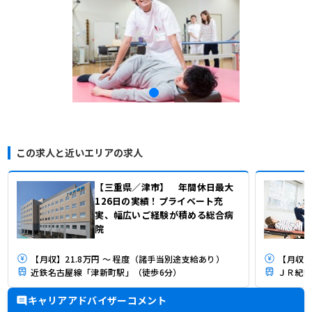
この求人と近いエリアの求人
【三重県／津市】 年間休日最大
126日の実績！プライベート充
実、幅広いご経験が積める総合病
院
【月収】21.8万円 ～ 程度（諸手当別途支給あり）
【月収】2
近鉄名古屋線「津新町駅」（徒歩6分）
キャリアアドバイザーコメント