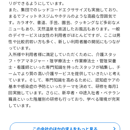
リができるようにしています。
また、集団でのレッドコードエクササイズも実施しており、
まるでフィットネスジムやホテルのような高級な雰囲気で
す。カラオケ、書道、手芸、園芸、クッキングなど多彩なメ
ニューもあり、天然温泉を直送したお風呂もあります。一般
のデイサービスは女性の利用者がほとんどですが、ここは男
性や比較的若い方も多く、新しい利用者層の開拓にもつなが
っています。
入所様や利用者様に満足していただくために、介護スタッ
フ・ケアマネジャー・理学療法士・作業療法士・管理栄養
士・看護師といった専門知識を持ったスタッフが結集し、チ
ームでより質の高い介護サービスを提供していきたいと考え
ています。そして、専門知識を高めるために、認知症ケアの
基本や感染症の予防といったテーマを決めて、研修を毎月1
回実施しています。さらに、新卒者・中途入社者・ベテラン
職員といった階層別の研修も行っており、学べる環境が充実
しています。
この会社のほかの求人をもっと見る