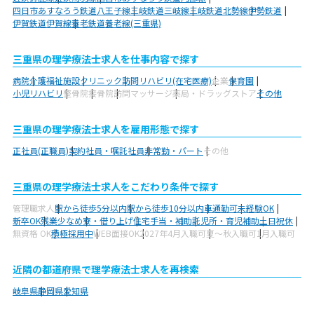
四日市あすなろう鉄道八王子線
三岐鉄道三岐線
三岐鉄道北勢線
伊勢鉄道
伊賀鉄道伊賀線
養老鉄道養老線(三重県)
三重県の理学療法士求人を仕事内容で探す
病院
介護福祉施設
クリニック
訪問リハビリ(在宅医療)
企業
保育園
小児リハビリ
整骨院
接骨院
訪問マッサージ
薬局・ドラッグストア
その他
三重県の理学療法士求人を雇用形態で探す
正社員(正職員)
契約社員・嘱託社員
非常勤・パート
その他
三重県の理学療法士求人をこだわり条件で探す
管理職求人
駅から徒歩5分以内
駅から徒歩10分以内
車通勤可
未経験OK
新卒OK
残業少なめ
寮・借り上げ
住宅手当・補助
託児所・育児補助
土日祝休
無資格 OK
積極採用中
WEB面接OK
2027年4月入職可
夏～秋入職可
1月入職可
近隣の都道府県で理学療法士求人を再検索
岐阜県
静岡県
愛知県