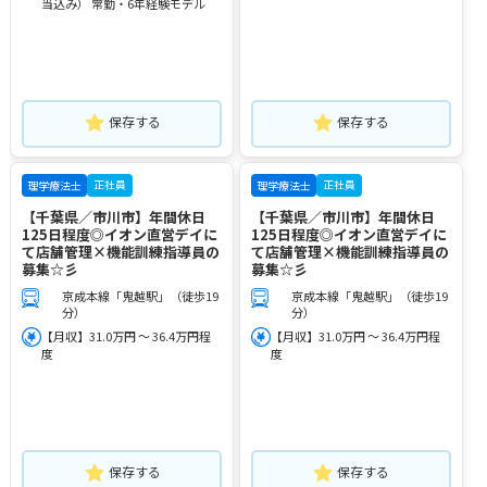
当込み） 常勤・6年経験モデル
保存する
保存する
正社員
正社員
理学療法士
理学療法士
【千葉県／市川市】年間休日
【千葉県／市川市】年間休日
125日程度◎イオン直営デイに
125日程度◎イオン直営デイに
て店舗管理×機能訓練指導員の
て店舗管理×機能訓練指導員の
募集☆彡
募集☆彡
京成本線「鬼越駅」（徒歩19
京成本線「鬼越駅」（徒歩19
分）
分）
【月収】31.0万円 ～ 36.4万円程
【月収】31.0万円 ～ 36.4万円程
度
度
保存する
保存する