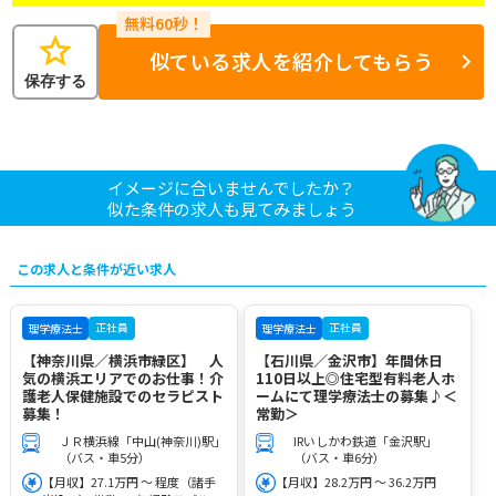
star
似ている求人を紹介してもらう
保存する
イメージに合いませんでしたか？
似た条件の求人も見てみましょう
この求人と条件が近い求人
正社員
正社員
理学療法士
理学療法士
【神奈川県／横浜市緑区】 人
【石川県／金沢市】年間休日
気の横浜エリアでのお仕事！介
110日以上◎住宅型有料老人ホ
護老人保健施設でのセラピスト
ームにて理学療法士の募集♪＜
募集！
常勤＞
ＪＲ横浜線「中山(神奈川)駅」
IRいしかわ鉄道「金沢駅」
（バス・車5分）
（バス・車6分）
【月収】27.1万円 ～ 程度（諸手
【月収】28.2万円 ～ 36.2万円