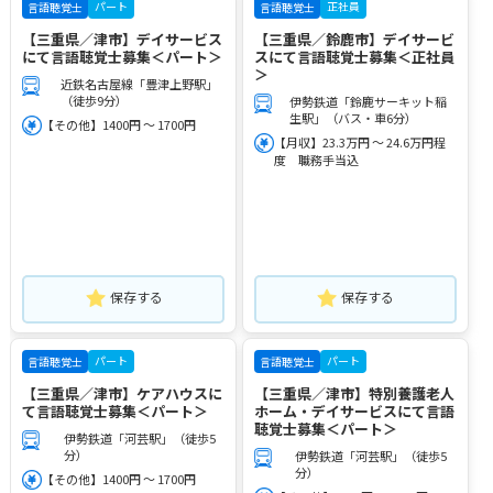
パート
正社員
言語聴覚士
言語聴覚士
【三重県／津市】デイサービス
【三重県／鈴鹿市】デイサービ
にて言語聴覚士募集＜パート＞
スにて言語聴覚士募集＜正社員
＞
近鉄名古屋線「豊津上野駅」
（徒歩9分）
伊勢鉄道「鈴鹿サーキット稲
生駅」（バス・車6分）
【その他】1400円 ～ 1700円
【月収】23.3万円 ～ 24.6万円程
度 職務手当込
保存する
保存する
パート
パート
言語聴覚士
言語聴覚士
【三重県／津市】ケアハウスに
【三重県／津市】特別養護老人
て言語聴覚士募集＜パート＞
ホーム・デイサービスにて言語
聴覚士募集＜パート＞
伊勢鉄道「河芸駅」（徒歩5
分）
伊勢鉄道「河芸駅」（徒歩5
分）
【その他】1400円 ～ 1700円