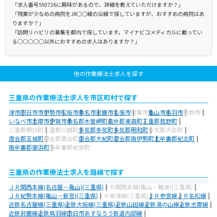
「求人番号593726に興味があるので、詳細を教えていただけますか？」
「残業が少なめの病院をJR○○線の沿線で探していますが、おすすめの病院はあ
りますか？」
「訪問リハビリの募集を都内で探しています。マイナビコメディカルに載ってい
る○○○○○以外におすすめの求人はありますか？」
他の作業療法士求人を探す
三重県の作業療法士求人を市区町村で探す
津市
四日市市
伊勢市
松阪市
桑名市
鈴鹿市
名張市
尾鷲市
亀山市
鳥羽市
熊野市
いなべ市
志摩市
伊賀市
桑名郡木曽岬町
員弁郡東員町
三重郡菰野町
三重郡朝日町
三重郡川越町
多気郡多気町
多気郡明和町
多気郡大台町
度会郡玉城町
度会郡度会町
度会郡大紀町
度会郡南伊勢町
北牟婁郡紀北町
南牟婁郡御浜町
南牟婁郡紀宝町
三重県の作業療法士求人を路線で探す
ＪＲ関西本線(名古屋－亀山)(三重県)
ＪＲ関西本線(亀山－難波)(三重県)
ＪＲ紀勢本線(亀山－新宮)(三重県)
ＪＲ草津線(三重県)
ＪＲ参宮線
ＪＲ名松線
近鉄名古屋線(三重県)
近鉄大阪線(三重県)
近鉄山田線
近鉄湯の山線
近鉄志摩線
近鉄鈴鹿線
近鉄鳥羽線
四日市あすなろう鉄道内部線