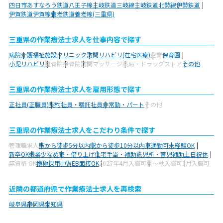
四日市あすなろう鉄道八王子線
三岐鉄道三岐線
三岐鉄道北勢線
伊勢鉄道
伊賀鉄道伊賀線
養老鉄道養老線(三重県)
三重県の作業療法士求人を仕事内容で探す
病院
介護福祉施設
クリニック
訪問リハビリ(在宅医療)
企業
保育園
小児リハビリ
整骨院
接骨院
訪問マッサージ
薬局・ドラッグストア
その他
三重県の作業療法士求人を雇用形態で探す
正社員(正職員)
契約社員・嘱託社員
非常勤・パート
その他
三重県の作業療法士求人をこだわり条件で探す
管理職求人
駅から徒歩5分以内
駅から徒歩10分以内
車通勤可
未経験OK
新卒OK
残業少なめ
寮・借り上げ
住宅手当・補助
託児所・育児補助
土日祝休
無資格 OK
積極採用中
WEB面接OK
2027年4月入職可
夏～秋入職可
1月入職可
近隣の都道府県で作業療法士求人を再検索
岐阜県
静岡県
愛知県