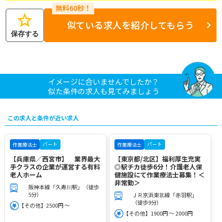
star
似ている求人を紹介してもらう
保存する
イメージに合いませんでしたか？
似た条件の求人も見てみましょう
この求人と条件が近い求人
パート
パート
作業療法士
作業療法士
【兵庫県／西宮市】 業界最大
【東京都/北区】福利厚生充実
手クラスの企業が運営する有料
◎駅チカ徒歩6分！介護老人保
老人ホーム
健施設にて作業療法士募集！＜
非常勤＞
阪神本線「久寿川駅」（徒歩
5分）
ＪＲ京浜東北線「赤羽駅」
（徒歩9分）
【その他】2500円 ～
【その他】1900円 ～ 2000円