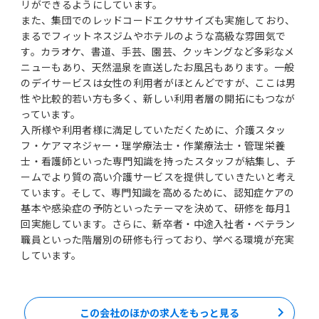
リができるようにしています。
また、集団でのレッドコードエクササイズも実施しており、
まるでフィットネスジムやホテルのような高級な雰囲気で
す。カラオケ、書道、手芸、園芸、クッキングなど多彩なメ
ニューもあり、天然温泉を直送したお風呂もあります。一般
のデイサービスは女性の利用者がほとんどですが、ここは男
性や比較的若い方も多く、新しい利用者層の開拓にもつなが
っています。
入所様や利用者様に満足していただくために、介護スタッ
フ・ケアマネジャー・理学療法士・作業療法士・管理栄養
士・看護師といった専門知識を持ったスタッフが結集し、チ
ームでより質の高い介護サービスを提供していきたいと考え
ています。そして、専門知識を高めるために、認知症ケアの
基本や感染症の予防といったテーマを決めて、研修を毎月1
回実施しています。さらに、新卒者・中途入社者・ベテラン
職員といった階層別の研修も行っており、学べる環境が充実
しています。
この会社のほかの求人をもっと見る