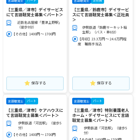
パート
正社員
言語聴覚士
言語聴覚士
【三重県／津市】デイサービス
【三重県／鈴鹿市】デイサービ
にて言語聴覚士募集＜パート＞
スにて言語聴覚士募集＜正社員
＞
近鉄名古屋線「豊津上野駅」
（徒歩9分）
伊勢鉄道「鈴鹿サーキット稲
生駅」（バス・車6分）
【その他】1400円 ～ 1700円
【月収】23.3万円 ～ 24.6万円程
度 職務手当込
保存する
保存する
パート
パート
言語聴覚士
言語聴覚士
【三重県／津市】ケアハウスに
【三重県／津市】特別養護老人
て言語聴覚士募集＜パート＞
ホーム・デイサービスにて言語
聴覚士募集＜パート＞
伊勢鉄道「河芸駅」（徒歩5
分）
伊勢鉄道「河芸駅」（徒歩5
分）
【その他】1400円 ～ 1700円
【その他】1400円 ～ 1700円