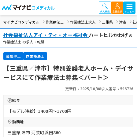
マイナビコメディカル
作業療法士
作業療法士求人
三重県
津市
社
社会福祉法人アイ・ティ・オー福祉会
ハートヒルかわげ
の
作業療法士 の求人・転職
募集停止
作業療法士
【三重県／津市】特別養護老人ホーム・デイサ
ービスにて作業療法士募集＜パート＞
更新日：2025/10/08
求人番号：593726
給与
【モデル時給】1400円〜1700円
勤務地
三重県 津市 河芸町浜田860