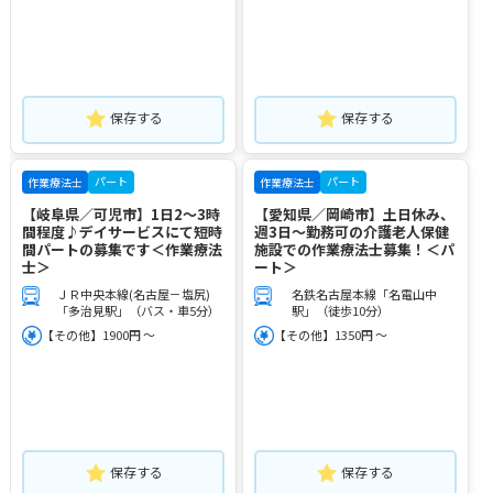
保存する
保存する
パート
パート
作業療法士
作業療法士
【岐阜県／可児市】1日2～3時
【愛知県／岡崎市】土日休み、
間程度♪デイサービスにて短時
週3日～勤務可の介護老人保健
間パートの募集です＜作業療法
施設での作業療法士募集！＜パ
士＞
ート＞
ＪＲ中央本線(名古屋－塩尻)
名鉄名古屋本線「名電山中
「多治見駅」（バス・車5分）
駅」（徒歩10分）
【その他】1900円 ～
【その他】1350円 ～
保存する
保存する