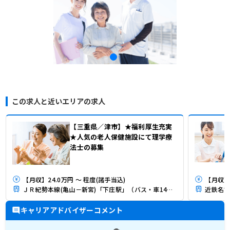
この求人と近いエリアの求人
【三重県／津市】★福利厚生充実
★人気の老人保健施設にて理学療
法士の募集
【月収】24.0万円 ～ 程度(諸手当込)
【月収】2
ＪＲ紀勢本線(亀山－新宮)「下庄駅」（バス・車14分）
近鉄名古
キャリアアドバイザーコメント