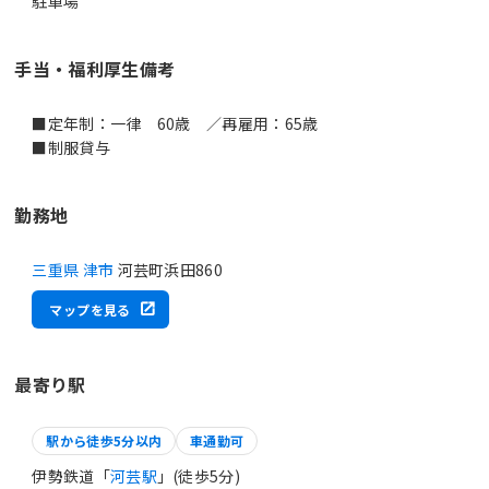
駐車場
手当・福利厚生備考
■定年制：一律 60歳 ／再雇用：65歳
■制服貸与
勤務地
三重県 津市
河芸町浜田860
マップを見る
最寄り駅
駅から徒歩5分以内
車通勤可
伊勢鉄道「
河芸駅
」(徒歩5分)