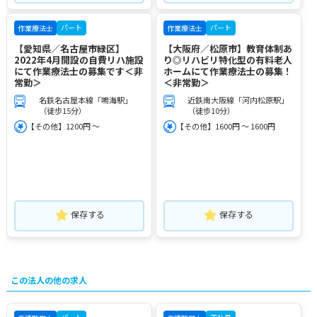
パート
パート
作業療法士
作業療法士
【愛知県／名古屋市緑区】
【大阪府／松原市】教育体制あ
2022年4月開設の自費リハ施設
り◎リハビリ特化型の有料老人
にて作業療法士の募集です＜非
ホームにて作業療法士の募集！
常勤＞
＜非常勤＞
名鉄名古屋本線「鳴海駅」
近鉄南大阪線「河内松原駅」
（徒歩15分）
（徒歩10分）
【その他】1200円 ～
【その他】1600円 ～ 1600円
保存する
保存する
この法人の他の求人