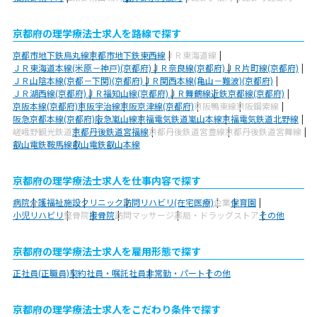
京都府の理学療法士求人を路線で探す
京都市地下鉄烏丸線
京都市地下鉄東西線
ＪＲ東海道線
ＪＲ東海道本線(米原－神戸)(京都府)
ＪＲ奈良線(京都府)
ＪＲ片町線(京都府)
ＪＲ山陰本線(京都－下関)(京都府)
ＪＲ関西本線(亀山－難波)(京都府)
ＪＲ湖西線(京都府)
ＪＲ福知山線(京都府)
ＪＲ舞鶴線
近鉄京都線(京都府)
京阪本線(京都府)
京阪宇治線
京阪京津線(京都府)
京阪鴨東線
京阪鋼索線
阪急京都本線(京都府)
阪急嵐山線
京福電気鉄道嵐山本線
京福電気鉄道北野線
嵯峨野観光鉄道
京都丹後鉄道宮福線
京都丹後鉄道宮豊線
京都丹後鉄道宮舞線
叡山電鉄鞍馬線
叡山電鉄叡山本線
京都府の理学療法士求人を仕事内容で探す
病院
介護福祉施設
クリニック
訪問リハビリ(在宅医療)
企業
保育園
小児リハビリ
整骨院
接骨院
訪問マッサージ
薬局・ドラッグストア
その他
京都府の理学療法士求人を雇用形態で探す
正社員(正職員)
契約社員・嘱託社員
非常勤・パート
その他
京都府の理学療法士求人をこだわり条件で探す