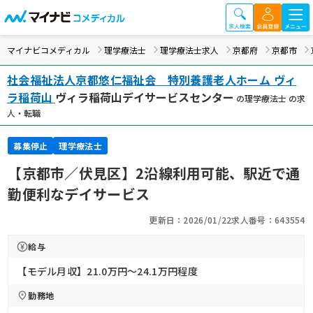
マイナビコメディカル
理学療法士
理学療法士求人
京都府
京都市
社会福祉法人京都悠仁福祉会 特別養護老人ホーム ヴィ
ラ稲荷山
ヴィラ稲荷山デイサービスセンター
の理学療法士 の求
人・転職
募集停止
理学療法士
【京都市／伏見区】2沿線利用可能、駅近で通
勤便利なデイサービス
更新日：2026/01/22
求人番号：643554
給与
【モデル月収】21.0万円〜24.1万円程度
勤務地