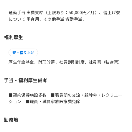
通勤手当 実費支給（上限あり：50,000円／月）、借上げ寮
について 単身用、その他手当 皆勤手当、
福利厚生
寮・借り上げ
厚生年金基金、財形貯蓄、社員割引制度、社員寮（独身寮）
手当・福利厚生備考
■契約保養施設多数 ■職員間の交流・親睦会・レクリエー
ション ■職員・職員家族医療費免除
勤務地