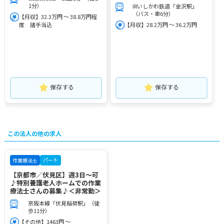
1分）
IRいしかわ鉄道「金沢駅」
（バス・車6分）
【月収】32.3万円 ～ 38.8万円程
度 諸手当込
【月収】28.2万円 ～ 36.2万円
保存する
保存する
この法人の他の求人
パート
作業療法士
【京都市／伏見区】週3日～可
♪特別養護老人ホームでの作業
療法士さんの募集♪＜非常勤＞
京阪本線「伏見稲荷駅」（徒
歩11分）
【その他】1463円 ～