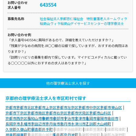
お問い合わせ
643554
求人番号
募集先名称
社会福祉法人京都悠仁福祉会 特別養護老人ホーム ヴィラ
稲荷山 ヴィラ稲荷山デイサービスセンターの理学療法士
お問い合わせ例
「求人番号643554に興味があるので、詳細を教えていただけますか？」
「残業が少なめの病院をJR○○線の沿線で探していますが、おすすめの病院はあ
りますか？」
「訪問リハビリの募集を都内で探しています。マイナビコメディカルに載ってい
る○○○○○以外におすすめの求人はありますか？」
他の理学療法士求人を探す
京都府の理学療法士求人を市区町村で探す
京都市
京都市北区
京都市上京区
京都市左京区
京都市中京区
京都市東山区
京都市下京区
京都市南区
京都市右京区
京都市伏見区
京都市山科区
京都市西京区
福知山市
舞鶴市
綾部市
宇治市
宮津市
亀岡市
城陽市
向日市
長岡京市
八幡市
京田辺市
京丹後市
南丹市
木津川市
乙訓郡大山崎町
久世郡久御山町
綴喜郡井手町
綴喜郡宇治田原町
相楽郡笠置町
相楽郡和束町
相楽郡精華町
相楽郡南山城村
船井郡京丹波町
与謝郡伊根町
与謝郡与謝野町