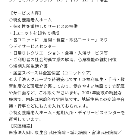
【サービス内容】
◇特別養護老人ホーム
・個別性を重視したサービスの提供
・1ユニットを10名で構成
・各ユニットに「居間・食堂・談話コーナー」あり
◇デイサービスセンター
・日帰りレクリエーション・食事・入浴サービス等
・ご利用者の社会的孤立感の解消、心身機能の維持回復
◇短期入所生活介護
・居室スペースは全室個室（ユニットケア）
≪大手法人グループで待遇安心です！≫福利厚生・手当・教
育制度など環境が充実しており、働きやすい施設です☆配属
や条件面など、ご相談くださいませ。2007年開設の綺麗な
施設で、内装は家庭的な雰囲気です。地域住民との交流や会
議・行事などにも力を入れておられます。
◇特別養護老人ホーム・短期入所・デイサービスセンターを
運営しています。
【関連施設】
医療法人財団康生会 武田病院・城北病院・宮津武田病院／