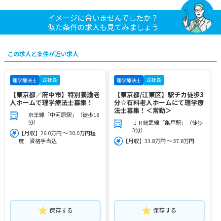
イメージに合いませんでしたか？
似た条件の求人も見てみましょう
この求人と条件が近い求人
正社員
正社員
理学療法士
理学療法士
【東京都／府中市】特別養護老
【東京都/江東区】駅チカ徒歩3
人ホームで理学療法士募集！
分☆有料老人ホームにて理学療
法士募集！＜常勤＞
京王線「中河原駅」（徒歩18
分）
ＪＲ総武線「亀戸駅」（徒歩
3分）
【月収】26.0万円 ～ 30.0万円程
度 資格手当込
【月収】33.8万円 ～ 37.8万円
保存する
保存する