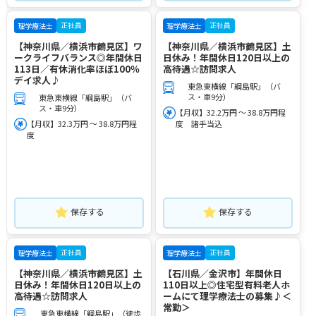
正社員
正社員
理学療法士
理学療法士
【神奈川県／横浜市鶴見区】ワ
【神奈川県／横浜市鶴見区】土
ークライフバランス◎年間休日
日休み！年間休日120日以上の
113日／有休消化率ほぼ100％
高待遇☆訪問求人
デイ求人♪
東急東横線「綱島駅」（バ
ス・車9分）
東急東横線「綱島駅」（バ
ス・車9分）
【月収】32.2万円 ～ 38.8万円程
【月収】32.3万円 ～ 38.8万円程
度 諸手当込
度
保存する
保存する
正社員
正社員
理学療法士
理学療法士
【神奈川県／横浜市鶴見区】土
【石川県／金沢市】年間休日
日休み！年間休日120日以上の
110日以上◎住宅型有料老人ホ
高待遇☆訪問求人
ームにて理学療法士の募集♪＜
常勤＞
東急東横線「綱島駅」（徒歩