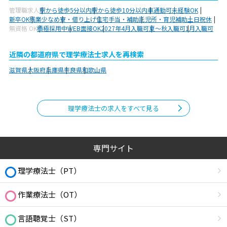
管理職求人
駅から徒歩5分以内
駅から徒歩10分以内
車通勤可
未経験OK
新卒OK
残業少なめ
寮・借り上げ
住宅手当・補助
託児所・育児補助
土日祝休
無資格 OK
積極採用中
WEB面接OK
2027年4月入職可
夏～秋入職可
1月入職可
近隣の都道府県で理学療法士求人を再検索
滋賀県
大阪府
兵庫県
奈良県
和歌山県
理学療法士の求人をすべて見る
専門サイト
理学療法士（PT）
作業療法士（OT）
言語聴覚士（ST）