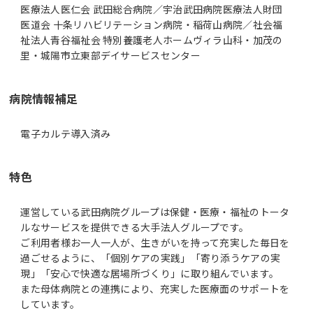
医療法人医仁会 武田総合病院／宇治武田病院医療法人財団
医道会 十条リハビリテーション病院・稲荷山病院／社会福
祉法人青谷福祉会 特別養護老人ホームヴィラ山科・加茂の
里・城陽市立東部デイサービスセンター
病院情報補足
電子カルテ導入済み
特色
運営している武田病院グループは保健・医療・福祉のトータ
ルなサービスを提供できる大手法人グループです。
ご利用者様お一人一人が、生きがいを持って充実した毎日を
過ごせるように、「個別ケアの実践」「寄り添うケアの実
現」「安心で快適な居場所づくり」に取り組んでいます。
また母体病院との連携により、充実した医療面のサポートを
しています。