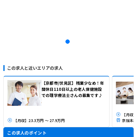
この求人と近いエリアの求人
【京都市/伏見区】残業少なめ！年
間休日110日以上の老人保健施設
での理学療法士さんの募集です♪
【月収】2
【月収】23.3万円 ～ 27.9万円
京阪本線
この求人のポイント