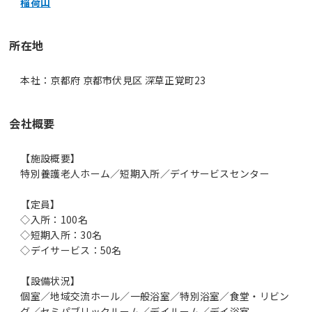
稲荷山
所在地
本社：京都府 京都市伏見区 深草正覚町23
会社概要
【施設概要】
特別養護老人ホーム／短期入所／デイサービスセンター
【定員】
◇入所：100名
◇短期入所：30名
◇デイサービス：50名
【設備状況】
個室／地域交流ホール／一般浴室／特別浴室／食堂・リビン
グ／セミパブリックルーム／デイルーム／デイ浴室